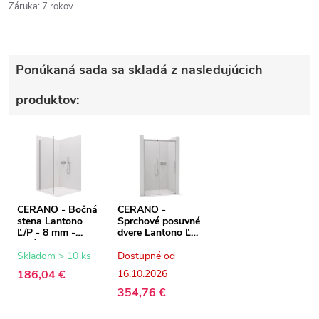
Záruka
:
7 rokov
Ponúkaná sada sa skladá z nasledujúcich
produktov:
CERANO - Bočná
CERANO -
stena Lantono
Sprchové posuvné
Ľ/P - 8 mm -
dvere Lantono Ľ/P
chróm,
- 8 mm - Soft-
transparentné
Close - chróm,
Skladom > 10 ks
Dostupné od
sklo - 90x195 cm
transparentné
186,04 €
16.10.2026
sklo - 110x195
cm
354,76 €