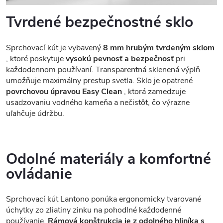
Tvrdené bezpečnostné sklo
Sprchovací kút je vybavený
8 mm hrubým tvrdeným sklom
, ktoré poskytuje
vysokú pevnosť a bezpečnosť
pri
každodennom používaní. Transparentná sklenená výplň
umožňuje maximálny prestup svetla. Sklo je opatrené
povrchovou úpravou Easy Clean
, ktorá zamedzuje
usadzovaniu vodného kameňa a nečistôt, čo výrazne
uľahčuje údržbu.
Odolné materiály a komfortné
ovládanie
Sprchovací kút Lantono ponúka ergonomicky tvarované
úchytky zo zliatiny zinku na pohodlné každodenné
používanie.
Rámová konštrukcia je z odolného hliníka s