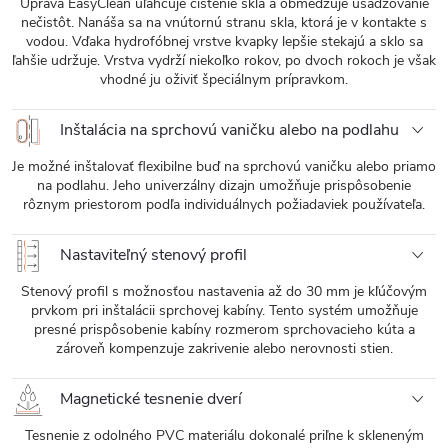
Úprava EasyClean uľahčuje čistenie skla a obmedzuje usadzovanie
nečistôt. Nanáša sa na vnútornú stranu skla, ktorá je v kontakte s
vodou. Vďaka hydrofóbnej vrstve kvapky lepšie stekajú a sklo sa
ľahšie udržuje. Vrstva vydrží niekoľko rokov, po dvoch rokoch je však
vhodné ju oživiť špeciálnym prípravkom.
Inštalácia na sprchovú vaničku alebo na podlahu
Je možné inštalovať flexibilne buď na sprchovú vaničku alebo priamo
na podlahu. Jeho univerzálny dizajn umožňuje prispôsobenie
rôznym priestorom podľa individuálnych požiadaviek používateľa.
Nastaviteľný stenový profil
Stenový profil s možnosťou nastavenia až do 30 mm je kľúčovým
prvkom pri inštalácii sprchovej kabíny. Tento systém umožňuje
presné prispôsobenie kabíny rozmerom sprchovacieho kúta a
zároveň kompenzuje zakrivenie alebo nerovnosti stien.
Magnetické tesnenie dverí
Tesnenie z odolného PVC materiálu dokonalé priľne k skleneným