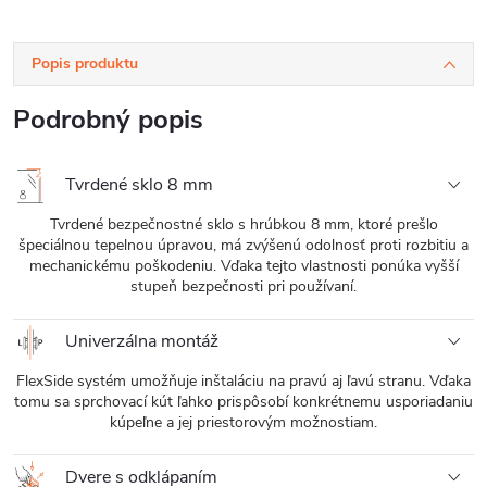
Popis produktu
Podrobný popis
Tvrdené sklo 8 mm
Tvrdené bezpečnostné sklo s hrúbkou 8 mm, ktoré prešlo
špeciálnou tepelnou úpravou, má zvýšenú odolnosť proti rozbitiu a
mechanickému poškodeniu. Vďaka tejto vlastnosti ponúka vyšší
stupeň bezpečnosti pri používaní.
Univerzálna montáž
FlexSide systém umožňuje inštaláciu na pravú aj ľavú stranu. Vďaka
tomu sa sprchovací kút ľahko prispôsobí konkrétnemu usporiadaniu
kúpeľne a jej priestorovým možnostiam.
Dvere s odklápaním