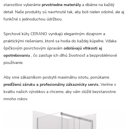
starostlivo vyberáme
prvotriedne materiály
a dbáme na každý
detail. Naše produkty sú navrhnuté tak, aby boli nielen odolné, ale aj
funkčné s jednoduchou údržbou.
Sprchové kúty CERANO vynikajú elegantným dizajnom a
praktickými riešeniami, ktoré sa hodia do každej kúpeľne. Vďaka
špičkovým povrchovým úpravám
odolávajú vlhkosti aj
opotrebovaniu
, čo zaisťuje ich dlhú životnosť a bezproblémové
používanie.
Aby sme zákazníkom poskytli maximálnu istotu, ponúkame
predĺženú záruku a profesionálny zákaznícky servis.
Veríme v
kvalitu našich výrobkov a chceme, aby vám slúžili bezstarostne
mnoho rokov.