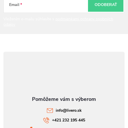
t
Email
ODOBERAŤ
i
Vložením e-mailu súhlasíte s
podmienkami ochrany osobných
údajov
e
info
@
livero.sk
+421 232 195 445