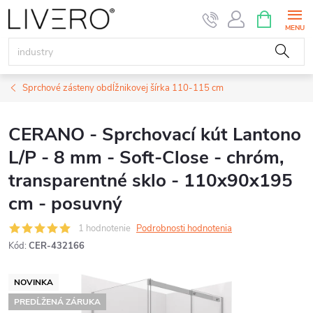
Prejsť
NÁKUPN
KOŠÍK
na
obsah
Sprchové zásteny obdĺžnikovej šírka 110-115 cm
CERANO - Sprchovací kút Lantono
L/P - 8 mm - Soft-Close - chróm,
transparentné sklo - 110x90x195
cm - posuvný
1 hodnotenie
Podrobnosti hodnotenia
Kód:
CER-432166
NOVINKA
PREDĹŽENÁ ZÁRUKA