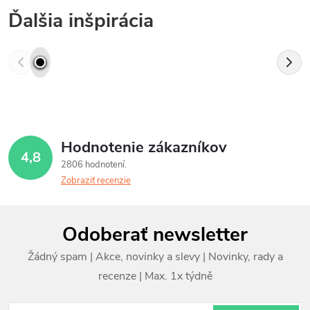
Ďalšia inšpirácia
Hodnotenie zákazníkov
4,8
2806 hodnotení
Zobraziť recenzie
Z
Odoberať newsletter
á
p
ä