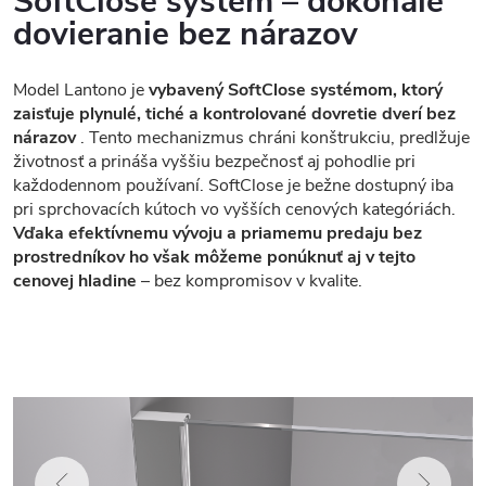
SoftClose systém – dokonalé
dovieranie bez nárazov
Model Lantono je
vybavený SoftClose systémom, ktorý
zaisťuje plynulé, tiché a kontrolované dovretie dverí bez
nárazov
. Tento mechanizmus chráni konštrukciu, predlžuje
životnosť a prináša vyššiu bezpečnosť aj pohodlie pri
každodennom používaní. SoftClose je bežne dostupný iba
pri sprchovacích kútoch vo vyšších cenových kategóriách.
Vďaka efektívnemu vývoju a priamemu predaju bez
prostredníkov ho však môžeme ponúknuť aj v tejto
cenovej hladine
– bez kompromisov v kvalite.