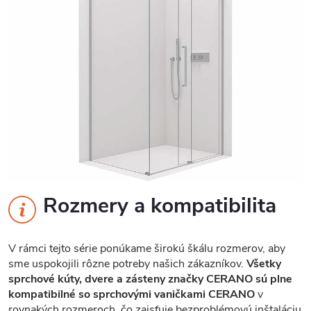
Rozmery a kompatibilita
V rámci tejto série ponúkame širokú škálu rozmerov, aby
sme uspokojili rôzne potreby našich zákazníkov.
Všetky
sprchové kúty, dvere a zásteny značky CERANO sú plne
kompatibilné so sprchovými vaničkami CERANO
v
rovnakých rozmeroch, čo zaisťuje bezproblémovú inštaláciu