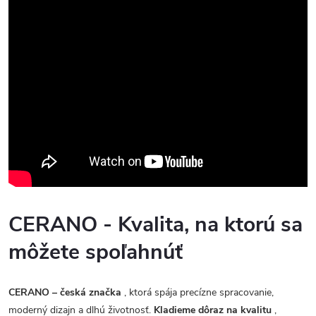
CERANO - Kvalita, na ktorú sa
môžete spoľahnúť
CERANO – česká značka
, ktorá spája precízne spracovanie,
moderný dizajn a dlhú životnosť.
Kladieme dôraz na kvalitu
,