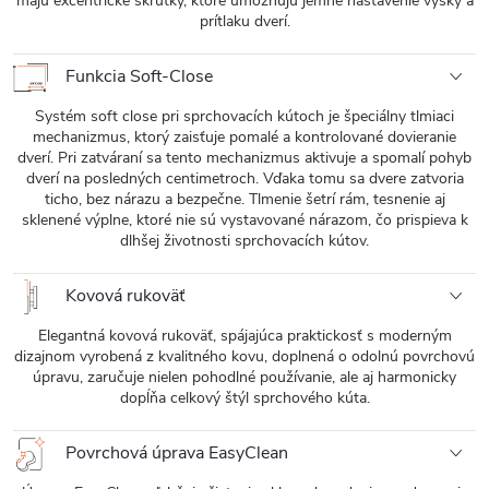
majú excentrické skrutky, ktoré umožňujú jemné nastavenie výšky a
prítlaku dverí.
Funkcia Soft-Close
Systém soft close pri sprchovacích kútoch je špeciálny tlmiaci
mechanizmus, ktorý zaisťuje pomalé a kontrolované dovieranie
dverí. Pri zatváraní sa tento mechanizmus aktivuje a spomalí pohyb
dverí na posledných centimetroch. Vďaka tomu sa dvere zatvoria
ticho, bez nárazu a bezpečne. Tlmenie šetrí rám, tesnenie aj
sklenené výplne, ktoré nie sú vystavované nárazom, čo prispieva k
dlhšej životnosti sprchovacích kútov.
Kovová rukoväť
Elegantná kovová rukoväť, spájajúca praktickosť s moderným
dizajnom vyrobená z kvalitného kovu, doplnená o odolnú povrchovú
úpravu, zaručuje nielen pohodlné používanie, ale aj harmonicky
dopĺňa celkový štýl sprchového kúta.
Povrchová úprava EasyClean