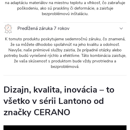
na adaptáciu materiálov na miestnu teplotu a vlhkosť, čo zabraňuje
poškodeniu, ako sú praskliny či deformácie, a zaisťuje
bezproblémovú inštaláciu.
Predĺžená záruka 7 rokov
K tomuto produktu poskytujeme sedemročnú záruku, čo znamená,
že sa môžete dlhodobo spoľahnúť na jeho kvalitu a odolnosť.
Navyše, naše prémiové služby zaistia, že prípadné otázky alebo
potreby budú vyriešené rýchlo a efektívne. Táto kombinácia zaisťuje,
že vaša skúsenosť s produktom bude vždy prvotriedna a
bezproblémová.
Dizajn, kvalita, inovácia – to
všetko v sérii Lantono od
značky CERANO