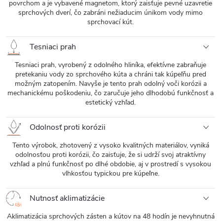
povrchom a je vybavené magnetom, ktorý zaisťuje pevné uzavretie
sprchových dverí, čo zabráni nežiaducim únikom vody mimo
sprchovací kút.
Tesniaci prah
Tesniaci prah, vyrobený z odolného hliníka, efektívne zabraňuje
pretekaniu vody zo sprchového kúta a chráni tak kúpeľňu pred
možným zatopením. Navyše je tento prah odolný voči korózii a
mechanickému poškodeniu, čo zaručuje jeho dlhodobú funkčnosť a
estetický vzhľad.
Odolnosť proti korózii
Tento výrobok, zhotovený z vysoko kvalitných materiálov, vyniká
odolnosťou proti korózii, čo zaisťuje, že si udrží svoj atraktívny
vzhľad a plnú funkčnosť po dlhé obdobie, aj v prostredí s vysokou
vlhkosťou typickou pre kúpeľne.
Nutnosť aklimatizácie
Aklimatizácia sprchových zásten a kútov na 48 hodín je nevyhnutná