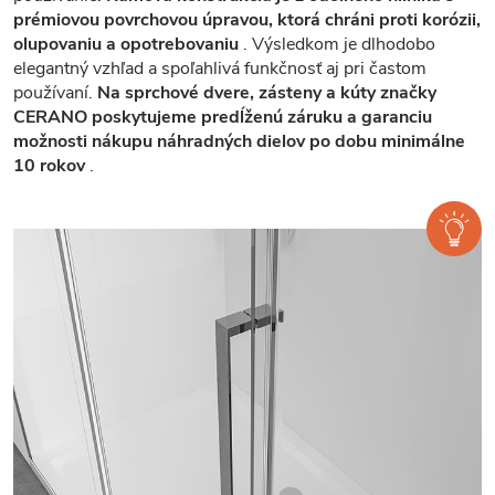
prémiovou povrchovou úpravou, ktorá chráni proti korózii,
olupovaniu a opotrebovaniu
. Výsledkom je dlhodobo
elegantný vzhľad a spoľahlivá funkčnosť aj pri častom
používaní.
Na sprchové dvere, zásteny a kúty značky
CERANO poskytujeme predĺženú záruku a garanciu
možnosti nákupu náhradných dielov po dobu minimálne
10 rokov
.