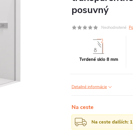
posuvný
Neohodnotené
Po
Tvrdené sklo 8 mm
Detailné informácie
Na ceste
Na ceste ďalších: 