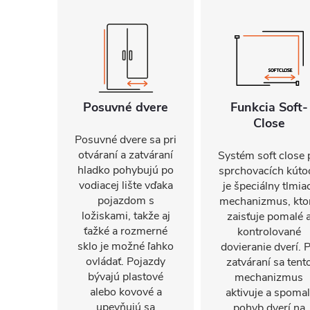
Posuvné dvere
Funkcia Soft-
Close
Posuvné dvere sa pri
otváraní a zatváraní
Systém soft close 
hladko pohybujú po
sprchovacích kúto
vodiacej lište vďaka
je špeciálny tlmia
pojazdom s
mechanizmus, kto
ložiskami, takže aj
zaisťuje pomalé 
ťažké a rozmerné
kontrolované
sklo je možné ľahko
dovieranie dverí. P
ovládať. Pojazdy
zatváraní sa tent
bývajú plastové
mechanizmus
alebo kovové a
aktivuje a spomal
upevňujú sa
pohyb dverí na