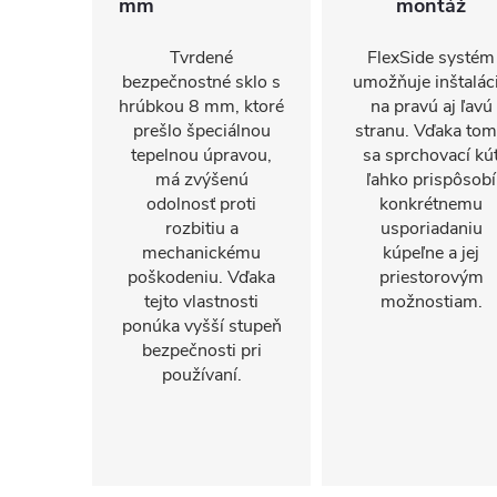
mm
montáž
Tvrdené
FlexSide systém
bezpečnostné sklo s
umožňuje inštalác
hrúbkou 8 mm, ktoré
na pravú aj ľavú
prešlo špeciálnou
stranu. Vďaka to
tepelnou úpravou,
sa sprchovací kú
má zvýšenú
ľahko prispôsobí
odolnosť proti
konkrétnemu
rozbitiu a
usporiadaniu
mechanickému
kúpeľne a jej
poškodeniu. Vďaka
priestorovým
tejto vlastnosti
možnostiam.
ponúka vyšší stupeň
bezpečnosti pri
používaní.