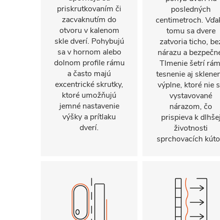
priskrutkovaním či
posledných
zacvaknutím do
centimetroch. Vďa
otvoru v kalenom
tomu sa dvere
skle dverí. Pohybujú
zatvoria ticho, be
sa v hornom alebo
nárazu a bezpečn
dolnom profile rámu
Tlmenie šetrí rám
a často majú
tesnenie aj sklene
excentrické skrutky,
výplne, ktoré nie 
ktoré umožňujú
vystavované
jemné nastavenie
nárazom, čo
výšky a prítlaku
prispieva k dlhše
dverí.
životnosti
sprchovacích kúto