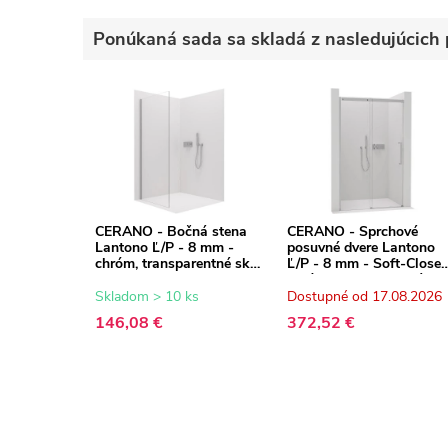
Ponúkaná sada sa skladá z nasledujúcich 
CERANO - Bočná stena
CERANO - Sprchové
Lantono Ľ/P - 8 mm -
posuvné dvere Lantono
chróm, transparentné sklo
Ľ/P - 8 mm - Soft-Close 
- 70x195 cm
chróm, transparentné skl
- 120x195 cm
Skladom > 10 ks
Dostupné od 17.08.2026
146,08 €
372,52 €