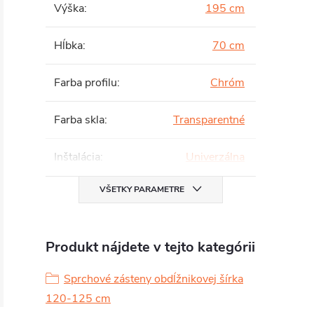
Výška
:
195 cm
Hĺbka
:
70 cm
Farba profilu
:
Chróm
Farba skla
:
Transparentné
Inštalácia
:
Univerzálna
VŠETKY PARAMETRE
Produkt nájdete v tejto kategórii
Sprchové zásteny obdĺžnikovej šírka
120-125 cm