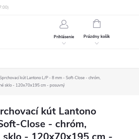
enky ochrany osobných údajov
Informácie o objednávke
NÁKUPNÝ
KOŠÍK
Prázdny košík
Prihlásenie
rchovací kút Lantono L/P - 8 mm - Soft-Close - chróm,
tné sklo - 120x70x195 cm - posuvný
chovací kút Lantono
Soft-Close - chróm,
 sklo - 120x70x195 cm -