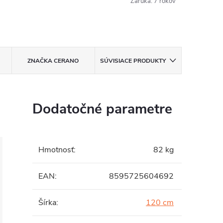
Záruka
:
7 rokov
ZNAČKA
CERANO
SÚVISIACE PRODUKTY
Dodatočné parametre
Hmotnosť
:
82 kg
EAN
:
8595725604692
Šírka
:
120 cm