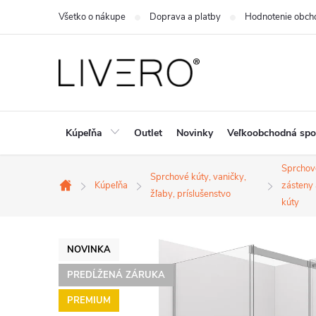
Prejsť
Všetko o nákupe
Doprava a platby
Hodnotenie obch
na
obsah
Kúpeľňa
Outlet
Novinky
Veľkoobchodná spo
Sprchov
Sprchové kúty, vaničky,
Kúpeľňa
zásteny 
Domov
žľaby, príslušenstvo
kúty
NOVINKA
PREDĹŽENÁ ZÁRUKA
PREMIUM