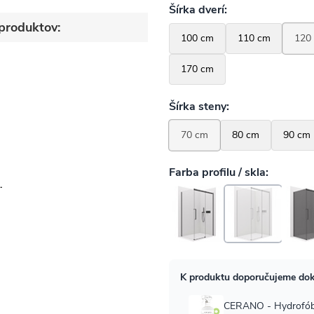
produktov:
-
o