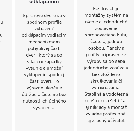
odklápaním
FastInstall je
montážny systém na
Sprchové dvere sú v
rýchle a jednoduché
iu
spodnom profile
zostavenie
vybavené
sprchovacieho kúta,
mu
odklápacím vodiacim
často aj jednou
t
mechanizmom
osobou. Panely a
pohyblivej časti
profily pripravené z
dverí, ktorý sa po
výroby sa do seba
stlačení západky
jednoducho zasúvajú
vysunie a umožní
bez zložitého
vyklopenie spodnej
skrutkovania či
časti dverí. To
vyrovnávania.
výrazne uľahčuje
Stabilná a vodotesná
údržbu a čistenie bez
konštrukcia šetrí čas
nutnosti ich úplného
aj náklady a montáž
vysadenia.
zvládne profesionál
aj zručný užívateľ.