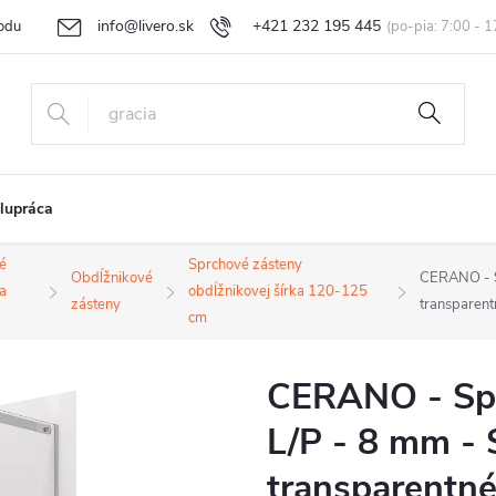
info@livero.sk
+421 232 195 445
odu
Vrátenie tovaru a reklamácia
Obchodné podmienky
Podmi
lupráca
é
Sprchové zásteny
Obdĺžnikové
CERANO - Sp
a
obdĺžnikovej šírka 120-125
zásteny
transparen
cm
CERANO - Spr
L/P - 8 mm - 
transparentné