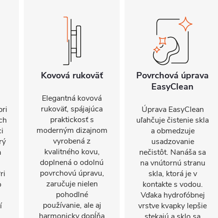
Kovová rukoväť
Povrchová úprava
EasyClean
Elegantná kovová
rukoväť, spájajúca
pri
Úprava EasyClean
praktickosť s
ch
uľahčuje čistenie skla
moderným dizajnom
ci
a obmedzuje
vyrobená z
rý
usadzovanie
kvalitného kovu,
a
nečistôt. Nanáša sa
doplnená o odolnú
na vnútornú stranu
povrchovú úpravu,
ri
skla, ktorá je v
zaručuje nielen
o
kontakte s vodou.
pohodlné
Vďaka hydrofóbnej
používanie, ale aj
í
vrstve kvapky lepšie
harmonicky dopĺňa
stekajú a sklo sa