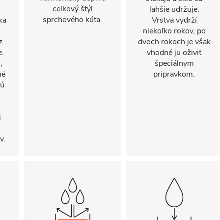
celkový štýl
ľahšie udržuje.
sprchového kúta.
ka
Vrstva vydrží
niekoľko rokov, po
z
dvoch rokoch je však
e.
vhodné ju oživiť
,
špeciálnym
né
prípravkom.
sú
j
v.