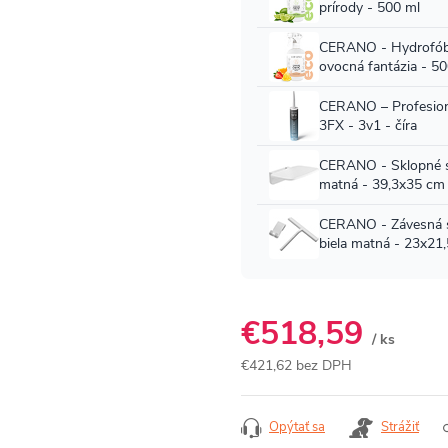
€518,59
/ ks
€421,62 bez DPH
Jednotková
cena:
Opýtať sa
Strážiť