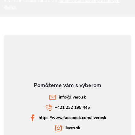
Vložením e-mailu súhlasíte s
podmienkami ochrany osobných
údajov
e
info
@
livero.sk
+421 232 195 445
https://www.facebook.com/liverosk
livero.sk