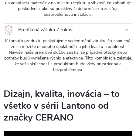
na adaptáciu materiálov na miestnu teplotu a vlhkosť, čo zabraňuje
poškodeniu, ako sú praskliny či deformácie, a zaisťuje
bezproblémovú inštaláciu.
Predĺžená záruka 7 rokov
K tomuto produktu poskytujeme sedemročnú záruku, čo znamená,
že sa môžete dlhodobo spoľahnúť na jeho kvalitu a odolnosť.
Navyše, naše prémiové služby zaistia, že prípadné otázky alebo
potreby budú vyriešené rýchlo a efektívne. Táto kombinácia zaisťuje,
že vaša skúsenosť s produktom bude vždy prvotriedna a
bezproblémová.
Dizajn, kvalita, inovácia – to
všetko v sérii Lantono od
značky CERANO