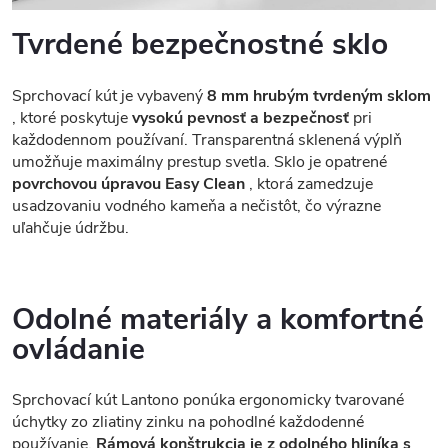
Tvrdené bezpečnostné sklo
Sprchovací kút je vybavený
8 mm hrubým tvrdeným sklom
, ktoré poskytuje
vysokú pevnosť a bezpečnosť
pri
každodennom používaní. Transparentná sklenená výplň
umožňuje maximálny prestup svetla. Sklo je opatrené
povrchovou úpravou Easy Clean
, ktorá zamedzuje
usadzovaniu vodného kameňa a nečistôt, čo výrazne
uľahčuje údržbu.
Odolné materiály a komfortné
ovládanie
Sprchovací kút Lantono ponúka ergonomicky tvarované
úchytky zo zliatiny zinku na pohodlné každodenné
používanie.
Rámová konštrukcia je z odolného hliníka s