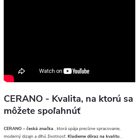
CERANO - Kvalita, na ktorú sa
môžete spoľahnúť
CERANO – česká značka
, ktorá spája precízne spracovanie,
moderný dizajn a dlhú životnosť.
Kladieme dôraz na kvalitu
,