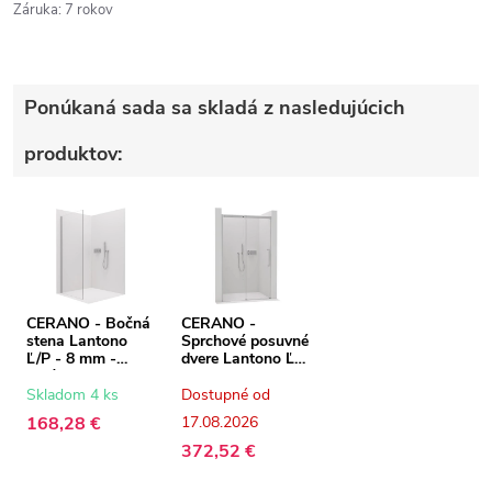
Záruka
:
7 rokov
Ponúkaná sada sa skladá z nasledujúcich
produktov:
CERANO - Bočná
CERANO -
stena Lantono
Sprchové posuvné
Ľ/P - 8 mm -
dvere Lantono Ľ/P
chróm,
- 8 mm - Soft-
transparentné
Close - chróm,
Skladom 4 ks
Dostupné od
sklo - 80x195 cm
transparentné
168,28 €
17.08.2026
sklo - 120x195
cm
372,52 €