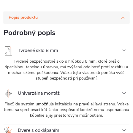
Popis produktu
Podrobný popis
Tvrdené sklo 8 mm
Tvrdené bezpečnostné sklo s hrúbkou 8 mm, ktoré prešlo
špeciálnou tepelnou úpravou, má zvýšenú odolnosť proti rozbitiu a
mechanickému poškodeniu. Vďaka tejto vlastnosti ponúka vyšší
stupeň bezpečnosti pri používaní.
Univerzálna montáž
FlexSide systém umožňuje inštaláciu na pravú aj ľavú stranu. Vďaka
tomu sa sprchovací kút ľahko prispôsobí konkrétnemu usporiadaniu
kúpeľne a jej priestorovým možnostiam.
Dvere s odklápaním