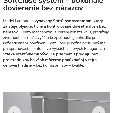
SoftClose systém – dokonalé
dovieranie bez nárazov
Model Lantono je
vybavený SoftClose systémom, ktorý
zaisťuje plynulé, tiché a kontrolované dovretie dverí bez
nárazov
. Tento mechanizmus chráni konštrukciu, predlžuje
životnosť a prináša vyššiu bezpečnosť aj pohodlie pri
každodennom používaní. SoftClose je bežne dostupný iba
pri sprchovacích kútoch vo vyšších cenových kategóriách.
Vďaka efektívnemu vývoju a priamemu predaju bez
prostredníkov ho však môžeme ponúknuť aj v tejto
cenovej hladine
– bez kompromisov v kvalite.