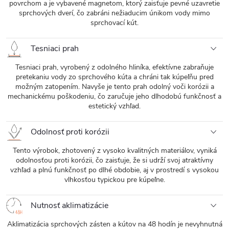
povrchom a je vybavené magnetom, ktorý zaisťuje pevné uzavretie
sprchových dverí, čo zabráni nežiaducim únikom vody mimo
sprchovací kút.
Tesniaci prah
Tesniaci prah, vyrobený z odolného hliníka, efektívne zabraňuje
pretekaniu vody zo sprchového kúta a chráni tak kúpeľňu pred
možným zatopením. Navyše je tento prah odolný voči korózii a
mechanickému poškodeniu, čo zaručuje jeho dlhodobú funkčnosť a
estetický vzhľad.
Odolnosť proti korózii
Tento výrobok, zhotovený z vysoko kvalitných materiálov, vyniká
odolnosťou proti korózii, čo zaisťuje, že si udrží svoj atraktívny
vzhľad a plnú funkčnosť po dlhé obdobie, aj v prostredí s vysokou
vlhkosťou typickou pre kúpeľne.
Nutnosť aklimatizácie
Aklimatizácia sprchových zásten a kútov na 48 hodín je nevyhnutná