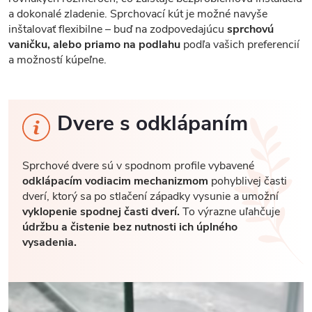
a dokonalé zladenie. Sprchovací kút je možné navyše
inštalovať flexibilne – buď na zodpovedajúcu
sprchovú
vaničku, alebo priamo na podlahu
podľa vašich preferencií
a možností kúpeľne.
Dvere s odklápaním
Sprchové dvere sú v spodnom profile vybavené
odklápacím vodiacim mechanizmom
pohyblivej časti
dverí, ktorý sa po stlačení západky vysunie a umožní
vyklopenie spodnej časti dverí.
To výrazne uľahčuje
údržbu a čistenie bez nutnosti ich úplného
vysadenia.