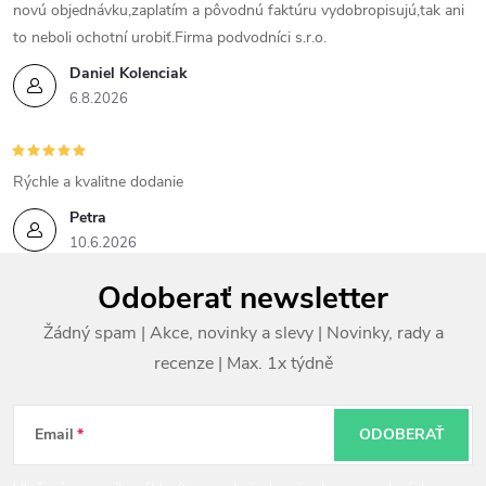
novú objednávku,zaplatím a pôvodnú faktúru vydobropisujú,tak ani
to neboli ochotní urobiť.Firma podvodníci s.r.o.
Daniel Kolenciak
6.8.2026
Rýchle a kvalitne dodanie
Petra
10.6.2026
Z
Odoberať newsletter
á
p
ä
t
Email
ODOBERAŤ
i