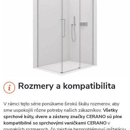
Rozmery a kompatibilita
V rámci tejto série ponúkame širokú škálu rozmerov, aby
sme uspokojili rôzne potreby našich zákazníkov.
Všetky
sprchové kúty, dvere a zásteny značky CERANO sú plne
kompatibilné so sprchovými vaničkami CERANO
v
rovnakých rozmeroch, čo zaisťuje bezproblémovú inštaláciu