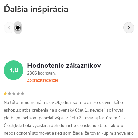
Ďalšia inšpirácia
Hodnotenie zákazníkov
4,8
2806 hodnotení
Zobraziť recenzie
Na túto firmu nemám slov.Objednal som tovar zo slovenského
eshopu,platba prebehla na slovenský účet.1., nevedeli spárovať
platbu,musel som posielať výpis z účtu.2.,Tovar aj fartúra prišli z
Čiech,kde bola vyčíslená dph do iného členského štátu.Faktúru
neboli ochotní stornovať a keď som žiadal že tovar kúpim znova ako