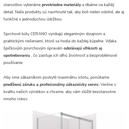
starostlivo vyberáme
prvotriedne materiály
a dbáme na každý
detail. Naše produkty sú navrhnuté tak, aby boli nielen odolné, ale aj
funkčné s jednoduchou údržbou.
Sprchové kúty CERANO vynikajú elegantným dizajnom a
praktickými riešeniami, ktoré sa hodia do každej kúpeľne. Vďaka
špičkovým povrchovým úpravám
odolávajú vlhkosti aj
opotrebovaniu
, čo zaisťuje ich dlhú životnosť a bezproblémové
používanie.
Aby sme zákazníkom poskytli maximálnu istotu, ponúkame
predĺženú záruku a profesionálny zákaznícky servis.
Veríme v
kvalitu našich výrobkov a chceme, aby vám slúžili bezstarostne
mnoho rokov.