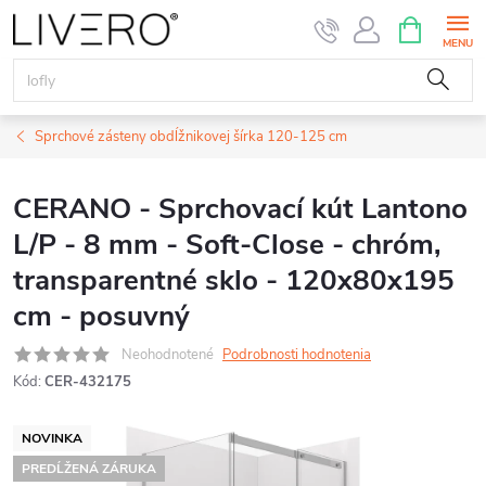
Prejsť
NÁKUPN
KOŠÍK
na
obsah
Sprchové zásteny obdĺžnikovej šírka 120-125 cm
CERANO - Sprchovací kút Lantono
L/P - 8 mm - Soft-Close - chróm,
transparentné sklo - 120x80x195
cm - posuvný
Neohodnotené
Podrobnosti hodnotenia
Kód:
CER-432175
NOVINKA
PREDĹŽENÁ ZÁRUKA