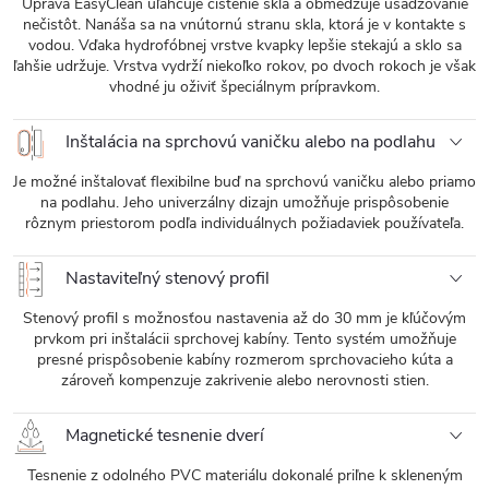
Úprava EasyClean uľahčuje čistenie skla a obmedzuje usadzovanie
nečistôt. Nanáša sa na vnútornú stranu skla, ktorá je v kontakte s
vodou. Vďaka hydrofóbnej vrstve kvapky lepšie stekajú a sklo sa
ľahšie udržuje. Vrstva vydrží niekoľko rokov, po dvoch rokoch je však
vhodné ju oživiť špeciálnym prípravkom.
Inštalácia na sprchovú vaničku alebo na podlahu
Je možné inštalovať flexibilne buď na sprchovú vaničku alebo priamo
na podlahu. Jeho univerzálny dizajn umožňuje prispôsobenie
rôznym priestorom podľa individuálnych požiadaviek používateľa.
Nastaviteľný stenový profil
Stenový profil s možnosťou nastavenia až do 30 mm je kľúčovým
prvkom pri inštalácii sprchovej kabíny. Tento systém umožňuje
presné prispôsobenie kabíny rozmerom sprchovacieho kúta a
zároveň kompenzuje zakrivenie alebo nerovnosti stien.
Magnetické tesnenie dverí
Tesnenie z odolného PVC materiálu dokonalé priľne k skleneným