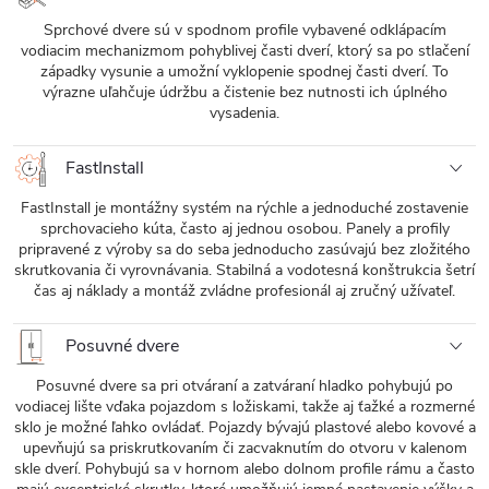
Sprchové dvere sú v spodnom profile vybavené odklápacím
vodiacim mechanizmom pohyblivej časti dverí, ktorý sa po stlačení
západky vysunie a umožní vyklopenie spodnej časti dverí. To
výrazne uľahčuje údržbu a čistenie bez nutnosti ich úplného
vysadenia.
FastInstall
FastInstall je montážny systém na rýchle a jednoduché zostavenie
sprchovacieho kúta, často aj jednou osobou. Panely a profily
pripravené z výroby sa do seba jednoducho zasúvajú bez zložitého
skrutkovania či vyrovnávania. Stabilná a vodotesná konštrukcia šetrí
čas aj náklady a montáž zvládne profesionál aj zručný užívateľ.
Posuvné dvere
Posuvné dvere sa pri otváraní a zatváraní hladko pohybujú po
vodiacej lište vďaka pojazdom s ložiskami, takže aj ťažké a rozmerné
sklo je možné ľahko ovládať. Pojazdy bývajú plastové alebo kovové a
upevňujú sa priskrutkovaním či zacvaknutím do otvoru v kalenom
skle dverí. Pohybujú sa v hornom alebo dolnom profile rámu a často