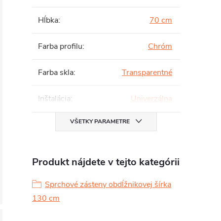
Hĺbka
:
70 cm
Farba profilu
:
Chróm
Farba skla
:
Transparentné
Inštalácia
:
Univerzálna
VŠETKY PARAMETRE
Produkt nájdete v tejto kategórii
Sprchové zásteny obdĺžnikovej šírka
130 cm