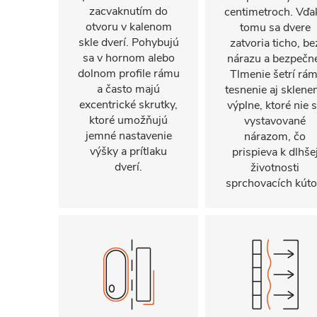
zacvaknutím do
centimetroch. Vďa
otvoru v kalenom
tomu sa dvere
skle dverí. Pohybujú
zatvoria ticho, be
sa v hornom alebo
nárazu a bezpečn
dolnom profile rámu
Tlmenie šetrí rám
a často majú
tesnenie aj sklene
excentrické skrutky,
výplne, ktoré nie 
ktoré umožňujú
vystavované
jemné nastavenie
nárazom, čo
výšky a prítlaku
prispieva k dlhše
dverí.
životnosti
sprchovacích kúto