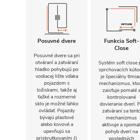
Posuvné dvere
Funkcia Soft-
Close
Posuvné dvere sa pri
otváraní a zatváraní
Systém soft close 
hladko pohybujú po
sprchovacích kúto
vodiacej lište vďaka
je špeciálny tlmia
pojazdom s
mechanizmus, kto
ložiskami, takže aj
zaisťuje pomalé 
ťažké a rozmerné
kontrolované
sklo je možné ľahko
dovieranie dverí. P
ovládať. Pojazdy
zatváraní sa tent
bývajú plastové
mechanizmus
alebo kovové a
aktivuje a spomal
upevňujú sa
pohyb dverí na
priskrutkovaním či
posledných