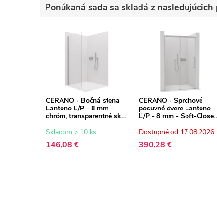
Ponúkaná sada sa skladá z nasledujúcich 
CERANO - Bočná stena
CERANO - Sprchové
Lantono Ľ/P - 8 mm -
posuvné dvere Lantono
chróm, transparentné sklo
Ľ/P - 8 mm - Soft-Close 
- 70x195 cm
chróm, transparentné skl
- 130x195 cm
Skladom > 10 ks
Dostupné od 17.08.2026
146,08 €
390,28 €