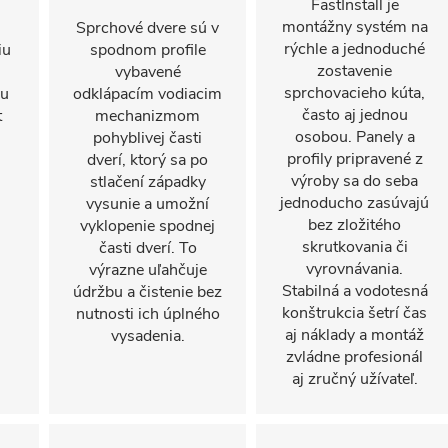
FastInstall je
montážny systém na
Sprchové dvere sú v
rýchle a jednoduché
iu
spodnom profile
zostavenie
vybavené
sprchovacieho kúta,
mu
odklápacím vodiacim
často aj jednou
t
mechanizmom
osobou. Panely a
pohyblivej časti
profily pripravené z
dverí, ktorý sa po
výroby sa do seba
stlačení západky
jednoducho zasúvajú
vysunie a umožní
bez zložitého
vyklopenie spodnej
skrutkovania či
časti dverí. To
vyrovnávania.
výrazne uľahčuje
Stabilná a vodotesná
údržbu a čistenie bez
konštrukcia šetrí čas
nutnosti ich úplného
aj náklady a montáž
vysadenia.
zvládne profesionál
aj zručný užívateľ.