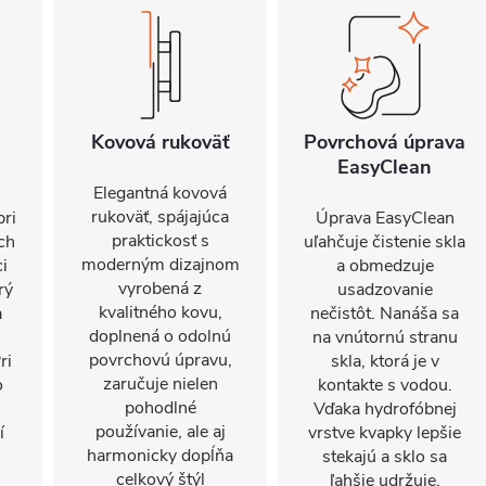
Kovová rukoväť
Povrchová úprava
EasyClean
Elegantná kovová
rukoväť, spájajúca
pri
Úprava EasyClean
praktickosť s
ch
uľahčuje čistenie skla
moderným dizajnom
ci
a obmedzuje
vyrobená z
rý
usadzovanie
kvalitného kovu,
a
nečistôt. Nanáša sa
doplnená o odolnú
na vnútornú stranu
povrchovú úpravu,
ri
skla, ktorá je v
zaručuje nielen
o
kontakte s vodou.
pohodlné
Vďaka hydrofóbnej
používanie, ale aj
í
vrstve kvapky lepšie
harmonicky dopĺňa
stekajú a sklo sa
celkový štýl
ľahšie udržuje.