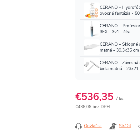
€536,35
/ ks
€436,06 bez DPH
Jednotková
cena:
Opýtať sa
Strážiť