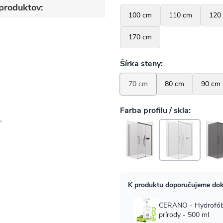
produktov:
-
o