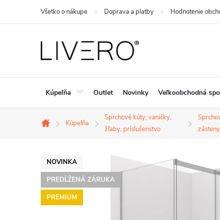
Prejsť
Všetko o nákupe
Doprava a platby
Hodnotenie obch
na
obsah
Kúpeľňa
Outlet
Novinky
Veľkoobchodná spo
Sprchové kúty, vaničky,
Sprcho
Kúpeľňa
Domov
žľaby, príslušenstvo
zásteny
NOVINKA
PREDĹŽENÁ ZÁRUKA
PREMIUM