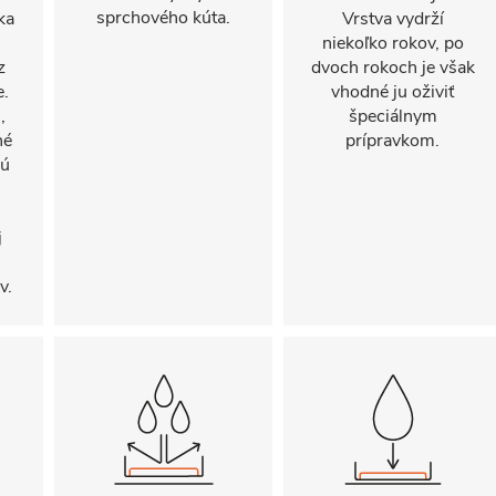
sprchového kúta.
ka
Vrstva vydrží
niekoľko rokov, po
z
dvoch rokoch je však
e.
vhodné ju oživiť
,
špeciálnym
né
prípravkom.
sú
j
v.