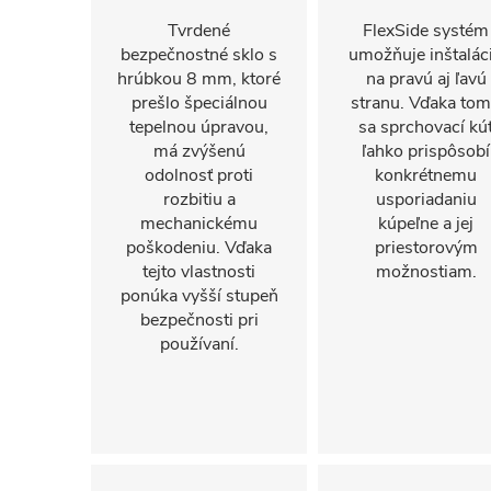
Tvrdené
FlexSide systém
bezpečnostné sklo s
umožňuje inštalác
hrúbkou 8 mm, ktoré
na pravú aj ľavú
prešlo špeciálnou
stranu. Vďaka to
tepelnou úpravou,
sa sprchovací kú
má zvýšenú
ľahko prispôsobí
odolnosť proti
konkrétnemu
rozbitiu a
usporiadaniu
mechanickému
kúpeľne a jej
poškodeniu. Vďaka
priestorovým
tejto vlastnosti
možnostiam.
ponúka vyšší stupeň
bezpečnosti pri
používaní.