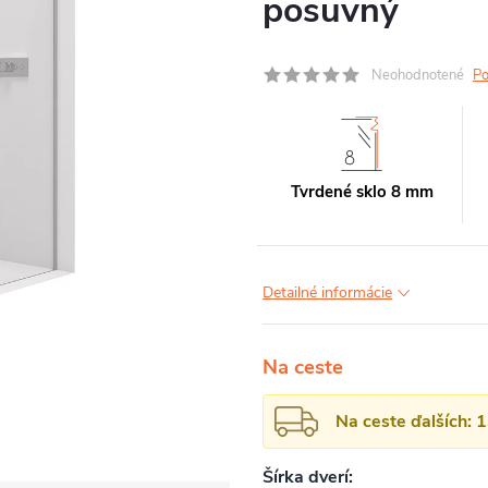
posuvný
Neohodnotené
Po
Tvrdené sklo 8 mm
Detailné informácie
Na ceste
Na ceste ďalších: 