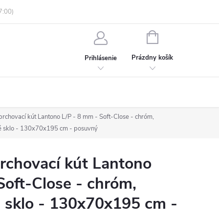
enky ochrany osobných údajov
Informácie o objednávke
NÁKUPNÝ
KOŠÍK
Prázdny košík
Prihlásenie
chovací kút Lantono L/P - 8 mm - Soft-Close - chróm,
é sklo - 130x70x195 cm - posuvný
chovací kút Lantono
Soft-Close - chróm,
 sklo - 130x70x195 cm -