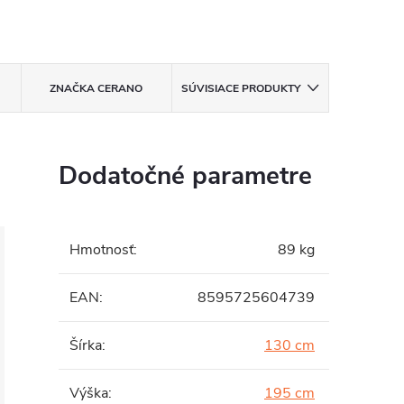
ZNAČKA
CERANO
SÚVISIACE PRODUKTY
Dodatočné parametre
Hmotnosť
:
89 kg
EAN
:
8595725604739
Šírka
:
130 cm
Výška
:
195 cm