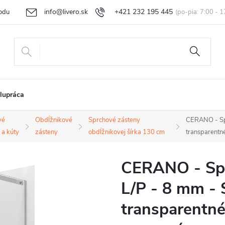
info@livero.sk
+421 232 195 445
odu
Vrátenie tovaru a reklamácia
Obchodné podmienky
Podmi
lupráca
vé
Obdĺžnikové
Sprchové zásteny
CERANO - Spr
 a kúty
zásteny
obdĺžnikovej šírka 130 cm
transparentn
CERANO - Spr
L/P - 8 mm - 
transparentné