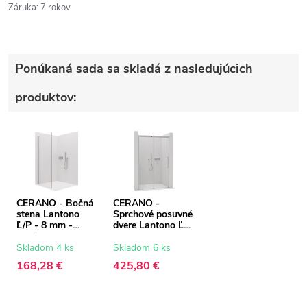
Záruka
:
7 rokov
Ponúkaná sada sa skladá z nasledujúcich
produktov:
CERANO - Bočná
CERANO -
stena Lantono
Sprchové posuvné
Ľ/P - 8 mm -
dvere Lantono Ľ/P
chróm,
- 8 mm - Soft-
transparentné
Close - chróm,
Skladom 4 ks
Skladom 6 ks
sklo - 80x195 cm
transparentné
168,28 €
425,80 €
sklo - 150x195
cm