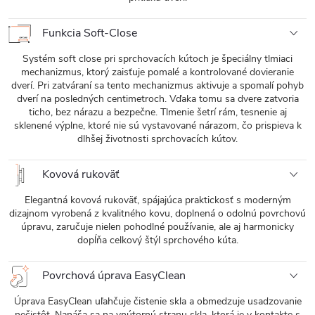
Funkcia Soft-Close
Systém soft close pri sprchovacích kútoch je špeciálny tlmiaci
mechanizmus, ktorý zaisťuje pomalé a kontrolované dovieranie
dverí. Pri zatváraní sa tento mechanizmus aktivuje a spomalí pohyb
dverí na posledných centimetroch. Vďaka tomu sa dvere zatvoria
ticho, bez nárazu a bezpečne. Tlmenie šetrí rám, tesnenie aj
sklenené výplne, ktoré nie sú vystavované nárazom, čo prispieva k
dlhšej životnosti sprchovacích kútov.
Kovová rukoväť
Elegantná kovová rukoväť, spájajúca praktickosť s moderným
dizajnom vyrobená z kvalitného kovu, doplnená o odolnú povrchovú
úpravu, zaručuje nielen pohodlné používanie, ale aj harmonicky
dopĺňa celkový štýl sprchového kúta.
Povrchová úprava EasyClean
Úprava EasyClean uľahčuje čistenie skla a obmedzuje usadzovanie
nečistôt. Nanáša sa na vnútornú stranu skla, ktorá je v kontakte s