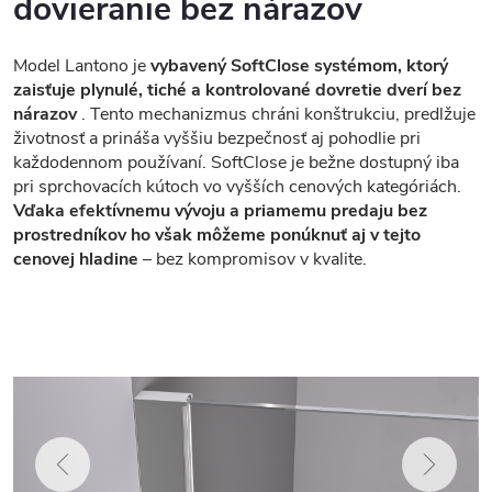
dovieranie bez nárazov
Model Lantono je
vybavený SoftClose systémom, ktorý
zaisťuje plynulé, tiché a kontrolované dovretie dverí bez
nárazov
. Tento mechanizmus chráni konštrukciu, predlžuje
životnosť a prináša vyššiu bezpečnosť aj pohodlie pri
každodennom používaní. SoftClose je bežne dostupný iba
pri sprchovacích kútoch vo vyšších cenových kategóriách.
Vďaka efektívnemu vývoju a priamemu predaju bez
prostredníkov ho však môžeme ponúknuť aj v tejto
cenovej hladine
– bez kompromisov v kvalite.