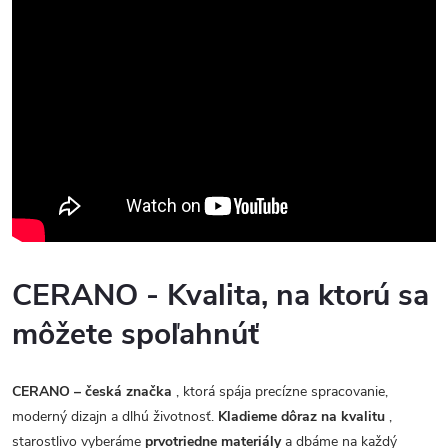
CERANO - Kvalita, na ktorú sa
môžete spoľahnúť
CERANO – česká značka
, ktorá spája precízne spracovanie,
moderný dizajn a dlhú životnosť.
Kladieme dôraz na kvalitu
,
starostlivo vyberáme
prvotriedne materiály
a dbáme na každý