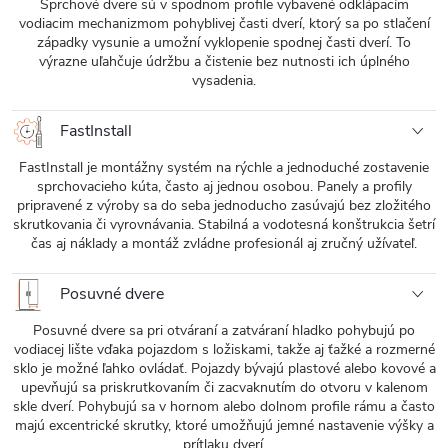
Sprchové dvere sú v spodnom profile vybavené odklápacím
vodiacim mechanizmom pohyblivej časti dverí, ktorý sa po stlačení
západky vysunie a umožní vyklopenie spodnej časti dverí. To
výrazne uľahčuje údržbu a čistenie bez nutnosti ich úplného
vysadenia.
FastInstall
FastInstall je montážny systém na rýchle a jednoduché zostavenie
sprchovacieho kúta, často aj jednou osobou. Panely a profily
pripravené z výroby sa do seba jednoducho zasúvajú bez zložitého
skrutkovania či vyrovnávania. Stabilná a vodotesná konštrukcia šetrí
čas aj náklady a montáž zvládne profesionál aj zručný užívateľ.
Posuvné dvere
Posuvné dvere sa pri otváraní a zatváraní hladko pohybujú po
vodiacej lište vďaka pojazdom s ložiskami, takže aj ťažké a rozmerné
sklo je možné ľahko ovládať. Pojazdy bývajú plastové alebo kovové a
upevňujú sa priskrutkovaním či zacvaknutím do otvoru v kalenom
skle dverí. Pohybujú sa v hornom alebo dolnom profile rámu a často
majú excentrické skrutky, ktoré umožňujú jemné nastavenie výšky a
prítlaku dverí.