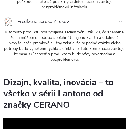
poškodeniu, ako sú praskliny či deformácie, a zaisťuje
bezproblémovú inštaláciu.
Predĺžená záruka 7 rokov
K tomuto produktu poskytujeme sedemročnú záruku, čo znamená,
že sa môžete dlhodobo spoľahnúť na jeho kvalitu a odolnosť.
Navyše, naše prémiové služby zaistia, že prípadné otázky alebo
potreby budú vyriešené rýchlo a efektívne. Táto kombinácia zaisťuje,
že vaša skúsenosť s produktom bude vždy prvotriedna a
bezproblémová.
Dizajn, kvalita, inovácia – to
všetko v sérii Lantono od
značky CERANO