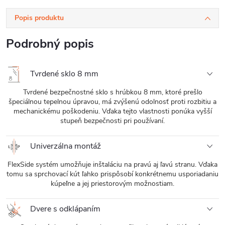
Popis produktu
Podrobný popis
Tvrdené sklo 8 mm
Tvrdené bezpečnostné sklo s hrúbkou 8 mm, ktoré prešlo
špeciálnou tepelnou úpravou, má zvýšenú odolnosť proti rozbitiu a
mechanickému poškodeniu. Vďaka tejto vlastnosti ponúka vyšší
stupeň bezpečnosti pri používaní.
Univerzálna montáž
FlexSide systém umožňuje inštaláciu na pravú aj ľavú stranu. Vďaka
tomu sa sprchovací kút ľahko prispôsobí konkrétnemu usporiadaniu
kúpeľne a jej priestorovým možnostiam.
Dvere s odklápaním