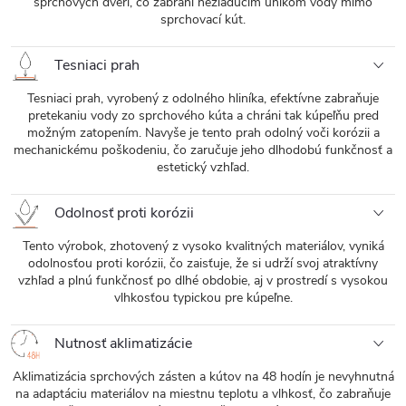
sprchových dverí, čo zabráni nežiaducim únikom vody mimo
sprchovací kút.
Tesniaci prah
Tesniaci prah, vyrobený z odolného hliníka, efektívne zabraňuje
pretekaniu vody zo sprchového kúta a chráni tak kúpeľňu pred
možným zatopením. Navyše je tento prah odolný voči korózii a
mechanickému poškodeniu, čo zaručuje jeho dlhodobú funkčnosť a
estetický vzhľad.
Odolnosť proti korózii
Tento výrobok, zhotovený z vysoko kvalitných materiálov, vyniká
odolnosťou proti korózii, čo zaisťuje, že si udrží svoj atraktívny
vzhľad a plnú funkčnosť po dlhé obdobie, aj v prostredí s vysokou
vlhkosťou typickou pre kúpeľne.
Nutnosť aklimatizácie
Aklimatizácia sprchových zásten a kútov na 48 hodín je nevyhnutná
na adaptáciu materiálov na miestnu teplotu a vlhkosť, čo zabraňuje