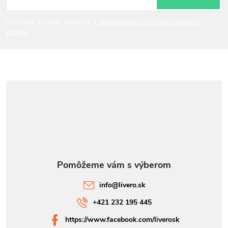
t
i
Vložením e-mailu súhlasíte s
podmienkami ochrany osobných
údajov
e
info
@
livero.sk
+421 232 195 445
https://www.facebook.com/liverosk