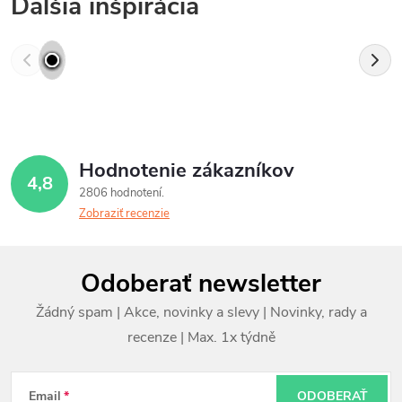
Ďalšia inšpirácia
Hodnotenie zákazníkov
4,8
2806 hodnotení
Zobraziť recenzie
Z
Odoberať newsletter
á
p
ä
Email
ODOBERAŤ