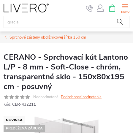
Prejsť
NÁKUPN
KOŠÍK
na
obsah
Sprchové zásteny obdĺžnikovej šírka 150 cm
CERANO - Sprchovací kút Lantono
L/P - 8 mm - Soft-Close - chróm,
transparentné sklo - 150x80x195
cm - posuvný
Neohodnotené
Podrobnosti hodnotenia
Kód:
CER-432211
NOVINKA
PREDĹŽENÁ ZÁRUKA