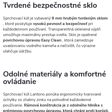
Tvrdené bezpečnostné sklo
Sprchovací kút je vybavený
8 mm hrubým tvrdeným sklom
, ktoré poskytuje
vysokú pevnosť a bezpečnosť
pri
každodennom používaní. Transparentná sklenená výplň
umožňuje maximálny prestup svetla. Sklo je opatrené
povrchovou úpravou Easy Clean
, ktorá zamedzuje
usadzovaniu vodného kameňa a nečistôt, čo výrazne
uľahčuje údržbu.
Odolné materiály a komfortné
ovládanie
Sprchovací kút Lantono ponúka ergonomicky tvarované
úchytky zo zliatiny zinku na pohodlné každodenné
používanie.
Rámová konštrukcia je z odolného hliníka s
prémiovou povrchovou úpravou, ktorá chráni proti korózii,