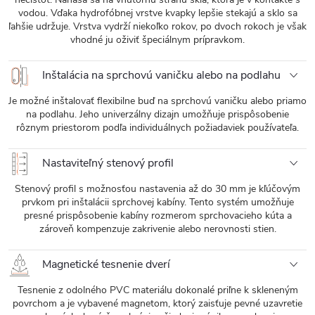
vodou. Vďaka hydrofóbnej vrstve kvapky lepšie stekajú a sklo sa
ľahšie udržuje. Vrstva vydrží niekoľko rokov, po dvoch rokoch je však
vhodné ju oživiť špeciálnym prípravkom.
Inštalácia na sprchovú vaničku alebo na podlahu
Je možné inštalovať flexibilne buď na sprchovú vaničku alebo priamo
na podlahu. Jeho univerzálny dizajn umožňuje prispôsobenie
rôznym priestorom podľa individuálnych požiadaviek používateľa.
Nastaviteľný stenový profil
Stenový profil s možnosťou nastavenia až do 30 mm je kľúčovým
prvkom pri inštalácii sprchovej kabíny. Tento systém umožňuje
presné prispôsobenie kabíny rozmerom sprchovacieho kúta a
zároveň kompenzuje zakrivenie alebo nerovnosti stien.
Magnetické tesnenie dverí
Tesnenie z odolného PVC materiálu dokonalé priľne k skleneným
povrchom a je vybavené magnetom, ktorý zaisťuje pevné uzavretie