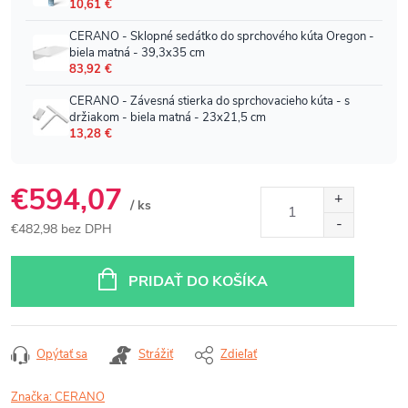
€594,07
/ ks
€482,98 bez DPH
Jednotková
cena:
PRIDAŤ DO KOŠÍKA
Opýtať sa
Strážiť
Zdieľať
Značka:
CERANO