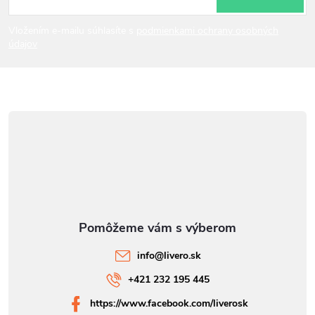
t
i
Vložením e-mailu súhlasíte s
podmienkami ochrany osobných
údajov
e
info
@
livero.sk
+421 232 195 445
https://www.facebook.com/liverosk