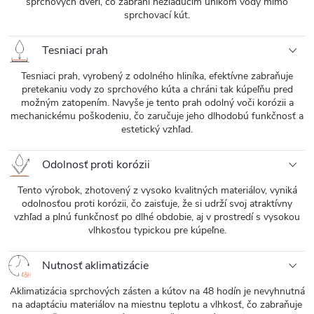
sprchových dverí, čo zabráni nežiaducim únikom vody mimo
sprchovací kút.
Tesniaci prah
Tesniaci prah, vyrobený z odolného hliníka, efektívne zabraňuje
pretekaniu vody zo sprchového kúta a chráni tak kúpeľňu pred
možným zatopením. Navyše je tento prah odolný voči korózii a
mechanickému poškodeniu, čo zaručuje jeho dlhodobú funkčnosť a
estetický vzhľad.
Odolnosť proti korózii
Tento výrobok, zhotovený z vysoko kvalitných materiálov, vyniká
odolnosťou proti korózii, čo zaisťuje, že si udrží svoj atraktívny
vzhľad a plnú funkčnosť po dlhé obdobie, aj v prostredí s vysokou
vlhkosťou typickou pre kúpeľne.
Nutnosť aklimatizácie
Aklimatizácia sprchových zásten a kútov na 48 hodín je nevyhnutná
na adaptáciu materiálov na miestnu teplotu a vlhkosť, čo zabraňuje