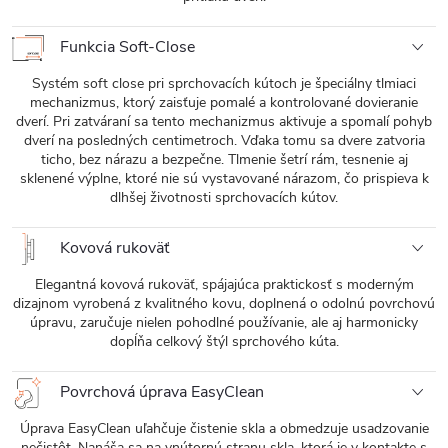
Funkcia Soft-Close
Systém soft close pri sprchovacích kútoch je špeciálny tlmiaci
mechanizmus, ktorý zaisťuje pomalé a kontrolované dovieranie
dverí. Pri zatváraní sa tento mechanizmus aktivuje a spomalí pohyb
dverí na posledných centimetroch. Vďaka tomu sa dvere zatvoria
ticho, bez nárazu a bezpečne. Tlmenie šetrí rám, tesnenie aj
sklenené výplne, ktoré nie sú vystavované nárazom, čo prispieva k
dlhšej životnosti sprchovacích kútov.
Kovová rukoväť
Elegantná kovová rukoväť, spájajúca praktickosť s moderným
dizajnom vyrobená z kvalitného kovu, doplnená o odolnú povrchovú
úpravu, zaručuje nielen pohodlné používanie, ale aj harmonicky
dopĺňa celkový štýl sprchového kúta.
Povrchová úprava EasyClean
Úprava EasyClean uľahčuje čistenie skla a obmedzuje usadzovanie
nečistôt. Nanáša sa na vnútornú stranu skla, ktorá je v kontakte s