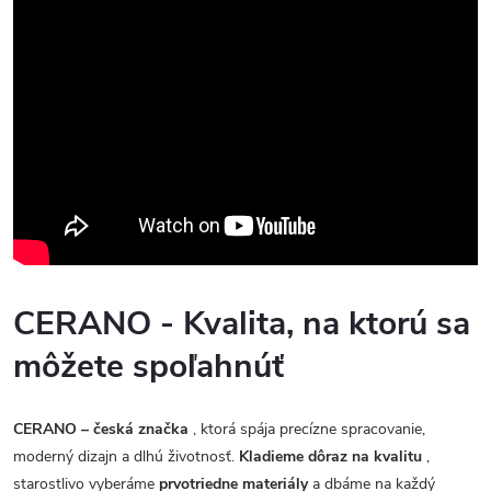
CERANO - Kvalita, na ktorú sa
môžete spoľahnúť
CERANO – česká značka
, ktorá spája precízne spracovanie,
moderný dizajn a dlhú životnosť.
Kladieme dôraz na kvalitu
,
starostlivo vyberáme
prvotriedne materiály
a dbáme na každý