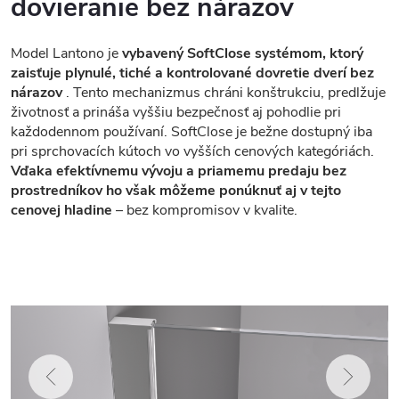
dovieranie bez nárazov
Model Lantono je
vybavený SoftClose systémom, ktorý
zaisťuje plynulé, tiché a kontrolované dovretie dverí bez
nárazov
. Tento mechanizmus chráni konštrukciu, predlžuje
životnosť a prináša vyššiu bezpečnosť aj pohodlie pri
každodennom používaní. SoftClose je bežne dostupný iba
pri sprchovacích kútoch vo vyšších cenových kategóriách.
Vďaka efektívnemu vývoju a priamemu predaju bez
prostredníkov ho však môžeme ponúknuť aj v tejto
cenovej hladine
– bez kompromisov v kvalite.