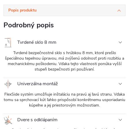
Popis produktu
Podrobný popis
Tvrdené sklo 8 mm
Tvrdené bezpečnostné sklo s hrúbkou 8 mm, ktoré prešlo
špeciálnou tepelnou úpravou, má zvýšenú odolnosť proti rozbitiu a
mechanickému poškodeniu. Vďaka tejto vlastnosti ponúka vyšší
stupeň bezpečnosti pri používaní.
Univerzálna montáž
FlexSide systém umožňuje inštaláciu na pravú aj ľavú stranu. Vďaka
tomu sa sprchovací kút ľahko prispôsobí konkrétnemu usporiadaniu
kúpeľne a jej priestorovým možnostiam.
Dvere s odklápaním