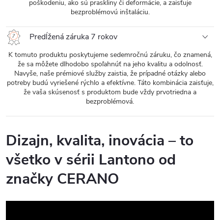
poškodeniu, ako sú praskliny či deformácie, a zaisťuje
bezproblémovú inštaláciu.
Predĺžená záruka 7 rokov
K tomuto produktu poskytujeme sedemročnú záruku, čo znamená,
že sa môžete dlhodobo spoľahnúť na jeho kvalitu a odolnosť.
Navyše, naše prémiové služby zaistia, že prípadné otázky alebo
potreby budú vyriešené rýchlo a efektívne. Táto kombinácia zaisťuje,
že vaša skúsenosť s produktom bude vždy prvotriedna a
bezproblémová.
Dizajn, kvalita, inovácia – to
všetko v sérii Lantono od
značky CERANO