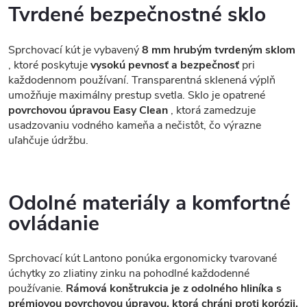
Tvrdené bezpečnostné sklo
Sprchovací kút je vybavený
8 mm hrubým tvrdeným sklom
, ktoré poskytuje
vysokú pevnosť a bezpečnosť
pri
každodennom používaní. Transparentná sklenená výplň
umožňuje maximálny prestup svetla. Sklo je opatrené
povrchovou úpravou Easy Clean
, ktorá zamedzuje
usadzovaniu vodného kameňa a nečistôt, čo výrazne
uľahčuje údržbu.
Odolné materiály a komfortné
ovládanie
Sprchovací kút Lantono ponúka ergonomicky tvarované
úchytky zo zliatiny zinku na pohodlné každodenné
používanie.
Rámová konštrukcia je z odolného hliníka s
prémiovou povrchovou úpravou, ktorá chráni proti korózii,