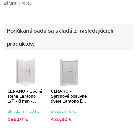
Záruka
:
7 rokov
Ponúkaná sada sa skladá z nasledujúcich
produktov:
CERANO - Bočná
CERANO -
stena Lantono
Sprchové posuvné
Ľ/P - 8 mm -
dvere Lantono Ľ/P
chróm,
- 8 mm - Soft-
transparentné
Close - chróm,
Skladom > 10 ks
Skladom 6 ks
sklo - 90x195 cm
transparentné
186,04 €
425,80 €
sklo - 150x195
cm