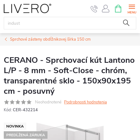
Prejsť
NÁKUPN
KOŠÍK
na
obsah
Sprchové zásteny obdĺžnikovej šírka 150 cm
CERANO - Sprchovací kút Lantono
L/P - 8 mm - Soft-Close - chróm,
transparentné sklo - 150x90x195
cm - posuvný
Neohodnotené
Podrobnosti hodnotenia
Kód:
CER-432214
NOVINKA
PREDĹŽENÁ ZÁRUKA