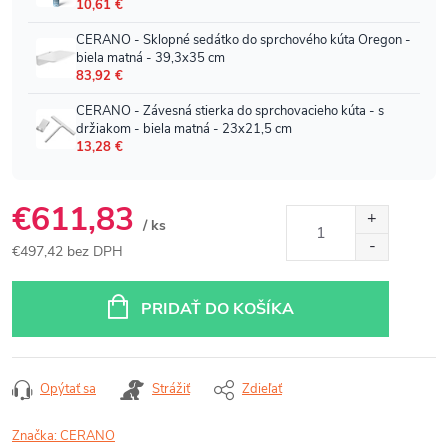
€611,83
/ ks
€497,42 bez DPH
Jednotková
cena:
PRIDAŤ DO KOŠÍKA
Opýtať sa
Strážiť
Zdieľať
Značka:
CERANO