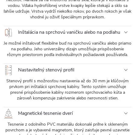
vodou. Vďaka hydrofóbnej vrstve kvapky lepšie stekajú a sklo sa
ľahšie udržuje. Vrstva vydrží niekoľko rokov, po dvoch rokoch je však
vhodné ju oživiť špeciálnym prípravkom.
Inštalácia na sprchovú vaničku alebo na podlahu
Je možné inštalovať flexibilne buď na sprchovú vaničku alebo priamo
na podlahu. Jeho univerzálny dizajn umožňuje prispôsobenie
rôznym priestorom podľa individuálnych požiadaviek používateľa.
Nastaviteľný stenový profil
Stenový profil s možnosťou nastavenia až do 30 mm je kľúčovým
prvkom pri inštalácii sprchovej kabíny. Tento systém umožňuje
presné prispôsobenie kabíny rozmerom sprchovacieho kúta a
zároveň kompenzuje zakrivenie alebo nerovnosti stien.
Magnetické tesnenie dverí
Tesnenie z odolného PVC materiálu dokonalé priľne k skleneným
povrchom a je vybavené magnetom, ktorý zaisťuje pevné uzavretie