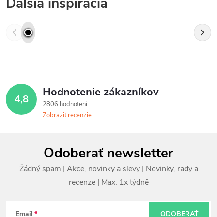
Ďalšia inšpirácia
Hodnotenie zákazníkov
4,8
2806 hodnotení
Zobraziť recenzie
Z
Odoberať newsletter
á
p
ä
Email
ODOBERAŤ