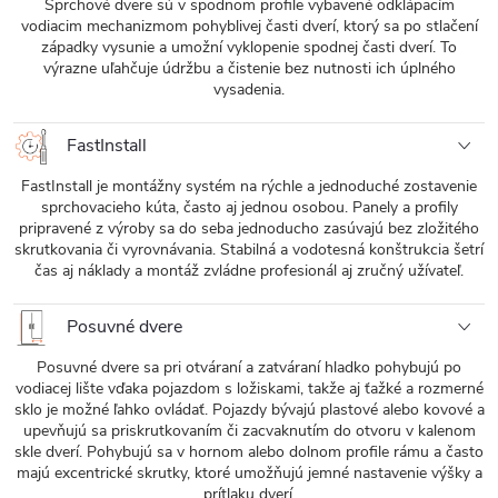
Sprchové dvere sú v spodnom profile vybavené odklápacím
vodiacim mechanizmom pohyblivej časti dverí, ktorý sa po stlačení
západky vysunie a umožní vyklopenie spodnej časti dverí. To
výrazne uľahčuje údržbu a čistenie bez nutnosti ich úplného
vysadenia.
FastInstall
FastInstall je montážny systém na rýchle a jednoduché zostavenie
sprchovacieho kúta, často aj jednou osobou. Panely a profily
pripravené z výroby sa do seba jednoducho zasúvajú bez zložitého
skrutkovania či vyrovnávania. Stabilná a vodotesná konštrukcia šetrí
čas aj náklady a montáž zvládne profesionál aj zručný užívateľ.
Posuvné dvere
Posuvné dvere sa pri otváraní a zatváraní hladko pohybujú po
vodiacej lište vďaka pojazdom s ložiskami, takže aj ťažké a rozmerné
sklo je možné ľahko ovládať. Pojazdy bývajú plastové alebo kovové a
upevňujú sa priskrutkovaním či zacvaknutím do otvoru v kalenom
skle dverí. Pohybujú sa v hornom alebo dolnom profile rámu a často
majú excentrické skrutky, ktoré umožňujú jemné nastavenie výšky a
prítlaku dverí.