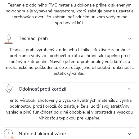
Tesnenie z odolného PVC materiálu dokonalé priľne k skleneným
povrchom a je vybavené magnetom, ktorý zaisťuje pevné uzavretie
sprchových dverí, čo zabráni nežiaducim únikom vody mimo
sprchovací kút.
Tesniaci prah
Tesniaci prah, vyrobený z odolného hliníka, efektívne zabraňuje
pretekaniu vody zo sprchového kúta a chráni tak kúpeľňu pred
možným zatopením. Navyše je tento prah odolný voči korózii a
mechanickému poškodeniu, čo zaručuje jeho dlhodobú funkčnosť a
estetický vzhľad.
Odolnosť proti korózii
Tento výrobok, zhotovený z vysoko kvalitných materiálov, vyniká
odolnosťou proti korózii, čo zaisťuje, že si udrží svoj atraktívny
vzhľad a plnú funkčnosť po dlhé obdobie, aj v prostredí s vysokou
vlhkosťou typickou pre kúpeľne.
Nutnosť aklimatizácie