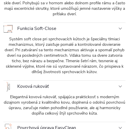
skle dverí. Pohybujú sa v hornom alebo dolnom profile rámu a často
majú excentrické skrutky, ktoré umožňujú jemné nastavenie výšky a
prítlaku dverí.
Funkcia Soft-Close
Systém soft close pri sprchovacích kútoch je špeciálny tlmiaci
mechanizmus, ktorý zaisťuje pomalé a kontrolované dovieranie
dverí. Pri zatváraní sa tento mechanizmus aktivuje a spomalí pohyb
dverí na posledných centimetroch. Vďaka tomu sa dvere zatvoria
ticho, bez nárazu a bezpečne. Tlmenie šetrí rám, tesnenie aj
sklenené výplne, ktoré nie sú vystavované nárazom, čo prispieva k
dlhšej životnosti sprchovacích kútov.
Kovová rukoväť
Elegantná kovová rukoväť, spájajúca praktickosť s moderným
dizajnom vyrobená z kvalitného kovu, doplnená o odolnú povrchovú
úpravu, zaručuje nielen pohodlné používanie, ale aj harmonicky
dopĺňa celkový štýl sprchového kúta.
Povrchová úprava EasyClean