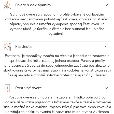
Dvere s odklápaním
Sprchové dvere sú v spodnom profile vybavené odklápacím
vodiacim mechanizmom pohyblivej časti dverí, ktorý sa po stlačení
západky vysunie a umožní vyklopenie spodnej časti dverí. To
výrazne uľahčuje údržbu a čistenie bez nutnosti ich úplného
vysadenia.
FastInstall
FastInstall je montážny systém na rýchle a jednoduché zostavenie
sprchovacieho kúta, často aj jednou osobou. Panely a profily
pripravené z výroby sa do seba jednoducho zasúvajú bez zložitého
skrutkovania či vyrovnávania. Stabilná a vodotesná konštrukcia šetrí
čas aj náklady a montáž zvládne profesionál aj zručný užívateľ.
Posuvné dvere
Posuvné dvere sa pri otváraní a zatváraní hladko pohybujú po
vodiacej lište vďaka pojazdom s ložiskami, takže aj ťažké a rozmerné
sklo je možné ľahko ovládať. Pojazdy bývajú plastové alebo kovové a
upevňujú sa priskrutkovaním či zacvaknutím do otvoru v kalenom