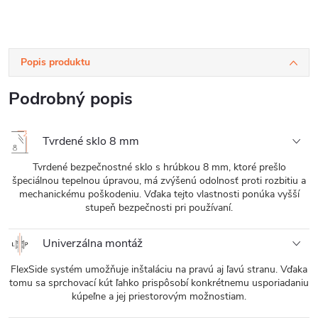
sklo - 110x195
cm
Popis produktu
Podrobný popis
Tvrdené sklo 8 mm
Tvrdené bezpečnostné sklo s hrúbkou 8 mm, ktoré prešlo
špeciálnou tepelnou úpravou, má zvýšenú odolnosť proti rozbitiu a
mechanickému poškodeniu. Vďaka tejto vlastnosti ponúka vyšší
stupeň bezpečnosti pri používaní.
Univerzálna montáž
FlexSide systém umožňuje inštaláciu na pravú aj ľavú stranu. Vďaka
tomu sa sprchovací kút ľahko prispôsobí konkrétnemu usporiadaniu
kúpeľne a jej priestorovým možnostiam.