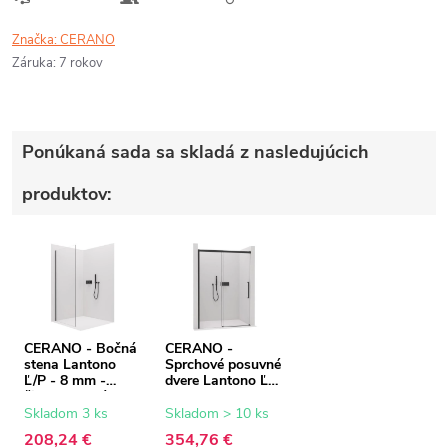
Značka:
CERANO
Záruka
:
7 rokov
Ponúkaná sada sa skladá z nasledujúcich
produktov:
CERANO - Bočná
CERANO -
stena Lantono
Sprchové posuvné
Ľ/P - 8 mm -
dvere Lantono Ľ/P
čierna matná,
- 8 mm - Soft-
transparentné
Close - čierna
Skladom 3 ks
Skladom > 10 ks
sklo - 100x195
matná,
208,24 €
354,76 €
cm
transparentné