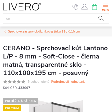
Prejsť
NÁKUPN
KOŠÍK
na
obsah
Sprchové zásteny obdĺžnikovej šírka 110-115 cm
CERANO - Sprchovací kút Lantono
L/P - 8 mm - Soft-Close - čierna
matná, transparentné sklo -
110x100x195 cm - posuvný
Neohodnotené
Podrobnosti hodnotenia
Kód:
CER-433097
PREDĹŽENÁ ZÁRUKA
PREMIUM