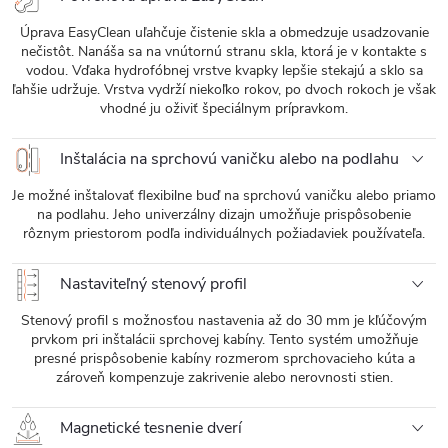
Úprava EasyClean uľahčuje čistenie skla a obmedzuje usadzovanie
nečistôt. Nanáša sa na vnútornú stranu skla, ktorá je v kontakte s
vodou. Vďaka hydrofóbnej vrstve kvapky lepšie stekajú a sklo sa
ľahšie udržuje. Vrstva vydrží niekoľko rokov, po dvoch rokoch je však
vhodné ju oživiť špeciálnym prípravkom.
Inštalácia na sprchovú vaničku alebo na podlahu
Je možné inštalovať flexibilne buď na sprchovú vaničku alebo priamo
na podlahu. Jeho univerzálny dizajn umožňuje prispôsobenie
rôznym priestorom podľa individuálnych požiadaviek používateľa.
Nastaviteľný stenový profil
Stenový profil s možnosťou nastavenia až do 30 mm je kľúčovým
prvkom pri inštalácii sprchovej kabíny. Tento systém umožňuje
presné prispôsobenie kabíny rozmerom sprchovacieho kúta a
zároveň kompenzuje zakrivenie alebo nerovnosti stien.
Magnetické tesnenie dverí