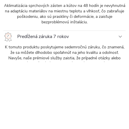
Aklimatizácia sprchových zásten a kútov na 48 hodín je nevyhnutná
na adaptáciu materiálov na miestnu teplotu a vlhkosť, čo zabraňuje
poškodeniu, ako sú praskliny či deformácie, a zaisťuje
bezproblémovú inštaláciu.
Predĺžená záruka 7 rokov
K tomuto produktu poskytujeme sedemročnú záruku, čo znamená,
že sa môžete dlhodobo spoľahnúť na jeho kvalitu a odolnosť.
Navyše, naše prémiové služby zaistia, že prípadné otázky alebo
potreby budú vyriešené rýchlo a efektívne. Táto kombinácia zaisťuje,
že vaša skúsenosť s produktom bude vždy prvotriedna a
bezproblémová.
Dizajn, kvalita, inovácia – to
všetko v sérii Lantono od
značky CERANO