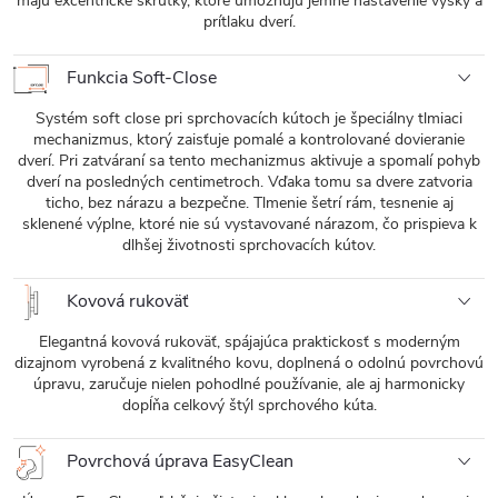
majú excentrické skrutky, ktoré umožňujú jemné nastavenie výšky a
prítlaku dverí.
Funkcia Soft-Close
Systém soft close pri sprchovacích kútoch je špeciálny tlmiaci
mechanizmus, ktorý zaisťuje pomalé a kontrolované dovieranie
dverí. Pri zatváraní sa tento mechanizmus aktivuje a spomalí pohyb
dverí na posledných centimetroch. Vďaka tomu sa dvere zatvoria
ticho, bez nárazu a bezpečne. Tlmenie šetrí rám, tesnenie aj
sklenené výplne, ktoré nie sú vystavované nárazom, čo prispieva k
dlhšej životnosti sprchovacích kútov.
Kovová rukoväť
Elegantná kovová rukoväť, spájajúca praktickosť s moderným
dizajnom vyrobená z kvalitného kovu, doplnená o odolnú povrchovú
úpravu, zaručuje nielen pohodlné používanie, ale aj harmonicky
dopĺňa celkový štýl sprchového kúta.
Povrchová úprava EasyClean