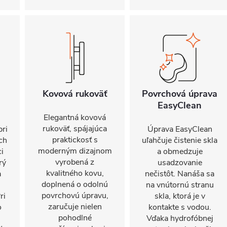
Kovová rukoväť
Povrchová úprava
EasyClean
Elegantná kovová
rukoväť, spájajúca
pri
Úprava EasyClean
praktickosť s
ch
uľahčuje čistenie skla
moderným dizajnom
ci
a obmedzuje
vyrobená z
rý
usadzovanie
kvalitného kovu,
a
nečistôt. Nanáša sa
doplnená o odolnú
na vnútornú stranu
povrchovú úpravu,
ri
skla, ktorá je v
zaručuje nielen
o
kontakte s vodou.
pohodlné
Vďaka hydrofóbnej