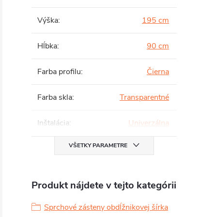
Výška
:
195 cm
Hĺbka
:
90 cm
Farba profilu
:
Čierna
Farba skla
:
Transparentné
Inštalácia
:
Univerzálna
VŠETKY PARAMETRE
Produkt nájdete v tejto kategórii
Sprchové zásteny obdĺžnikovej šírka