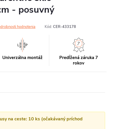
m - posuvný
drobnosti hodnotenia
Kód:
CER-433178
Univerzálna montáž
Predĺžená záruka 7
rokov
kusy na ceste: 10 ks (očakávaný príchod