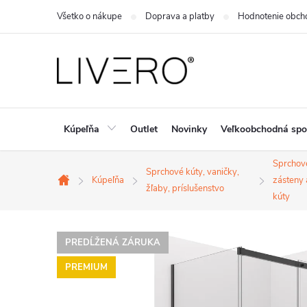
Prejsť
Všetko o nákupe
Doprava a platby
Hodnotenie obch
na
obsah
Kúpeľňa
Outlet
Novinky
Veľkoobchodná spo
Sprchov
Sprchové kúty, vaničky,
Kúpeľňa
zásteny 
Domov
žľaby, príslušenstvo
kúty
PREDĹŽENÁ ZÁRUKA
PREMIUM