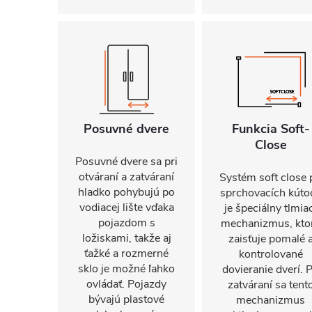
Posuvné dvere
Funkcia Soft-
Close
Posuvné dvere sa pri
otváraní a zatváraní
Systém soft close 
hladko pohybujú po
sprchovacích kúto
vodiacej lište vďaka
je špeciálny tlmia
pojazdom s
mechanizmus, kto
ložiskami, takže aj
zaisťuje pomalé 
ťažké a rozmerné
kontrolované
sklo je možné ľahko
dovieranie dverí. P
ovládať. Pojazdy
zatváraní sa tent
bývajú plastové
mechanizmus