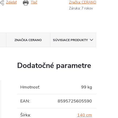
Zdieľať
Tlač
Značka:
CERANO
Záruka
:
7 rokov
ZNAČKA
CERANO
SÚVISIACE PRODUKTY
Dodatočné parametre
Hmotnosť
:
99 kg
EAN
:
8595725605590
Šírka
:
140 cm