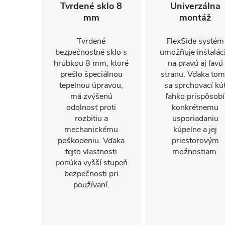
Tvrdené sklo 8
Univerzálna
mm
montáž
Tvrdené
FlexSide systém
bezpečnostné sklo s
umožňuje inštalác
hrúbkou 8 mm, ktoré
na pravú aj ľavú
prešlo špeciálnou
stranu. Vďaka to
tepelnou úpravou,
sa sprchovací kú
má zvýšenú
ľahko prispôsobí
odolnosť proti
konkrétnemu
rozbitiu a
usporiadaniu
mechanickému
kúpeľne a jej
poškodeniu. Vďaka
priestorovým
tejto vlastnosti
možnostiam.
ponúka vyšší stupeň
bezpečnosti pri
používaní.