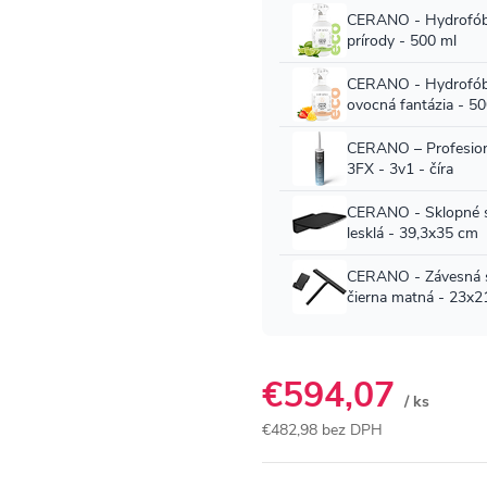
€594,07
/ ks
€482,98 bez DPH
Jednotková
cena: