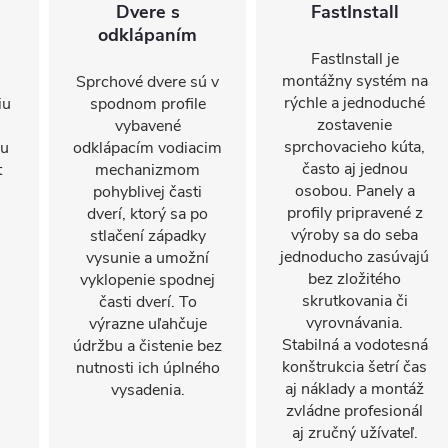
Dvere s
FastInstall
odklápaním
FastInstall je
montážny systém na
Sprchové dvere sú v
rýchle a jednoduché
iu
spodnom profile
zostavenie
vybavené
sprchovacieho kúta,
mu
odklápacím vodiacim
často aj jednou
t
mechanizmom
osobou. Panely a
pohyblivej časti
profily pripravené z
dverí, ktorý sa po
výroby sa do seba
stlačení západky
jednoducho zasúvajú
vysunie a umožní
bez zložitého
vyklopenie spodnej
skrutkovania či
časti dverí. To
vyrovnávania.
výrazne uľahčuje
Stabilná a vodotesná
údržbu a čistenie bez
konštrukcia šetrí čas
nutnosti ich úplného
aj náklady a montáž
vysadenia.
zvládne profesionál
aj zručný užívateľ.