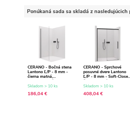
Ponúkaná sada sa skladá z nasledujúcich 
CERANO - Bočná stena
CERANO - Sprchové
Lantono Ľ/P - 8 mm -
posuvné dvere Lantono
čierna matná,
Ľ/P - 8 mm - Soft-Close 
transparentné sklo -
čierna matná,
90x195 cm
transparentné sklo -
Skladom > 10 ks
Skladom > 10 ks
140x195 cm
186,04 €
408,04 €