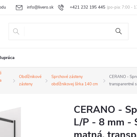
info@livero.sk
+421 232 195 445
odu
Vrátenie tovaru a reklamácia
Obchodné podmienky
Podmi
lupráca
é
Obdĺžnikové
Sprchové zásteny
CERANO - Sprcho
a
zásteny
obdĺžnikovej šírka 140 cm
transparentné 
CERANO - Spr
L/P - 8 mm - 
matná, transp