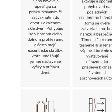
alebo kovové a
aktivuje a spomal
upevňujú sa
pohyb dverí na
priskrutkovaním či
posledných
zacvaknutím do
centimetroch. Vďa
otvoru v kalenom
tomu sa dvere
skle dverí. Pohybujú
zatvoria ticho, be
sa v hornom alebo
nárazu a bezpečn
dolnom profile rámu
Tlmenie šetrí rám
a často majú
tesnenie aj sklene
excentrické skrutky,
výplne, ktoré nie 
ktoré umožňujú
vystavované
jemné nastavenie
nárazom, čo
výšky a prítlaku
prispieva k dlhše
dverí.
životnosti
sprchovacích kúto