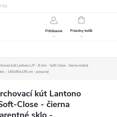
enky ochrany osobných údajov
Informácie o objednávke
NÁKUPNÝ
KOŠÍK
Prázdny košík
Prihlásenie
vací kút Lantono L/P - 8 mm - Soft-Close - čierna matná,
sklo - 140x90x195 cm - posuvný
chovací kút Lantono
Soft-Close - čierna
arentné sklo -