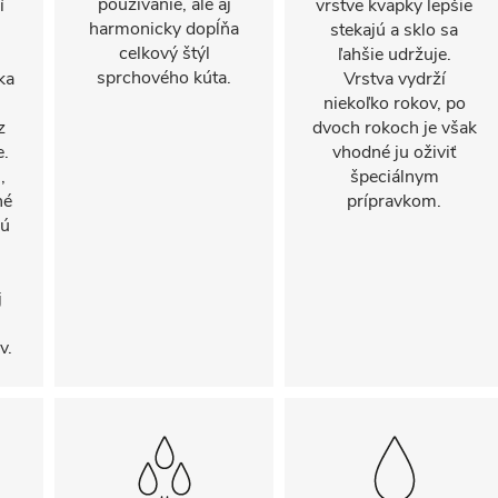
používanie, ale aj
í
vrstve kvapky lepšie
harmonicky dopĺňa
stekajú a sklo sa
celkový štýl
ľahšie udržuje.
sprchového kúta.
ka
Vrstva vydrží
niekoľko rokov, po
z
dvoch rokoch je však
e.
vhodné ju oživiť
,
špeciálnym
né
prípravkom.
sú
j
v.