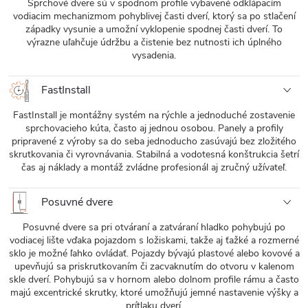
Sprchové dvere sú v spodnom profile vybavené odklápacím
vodiacim mechanizmom pohyblivej časti dverí, ktorý sa po stlačení
západky vysunie a umožní vyklopenie spodnej časti dverí. To
výrazne uľahčuje údržbu a čistenie bez nutnosti ich úplného
vysadenia.
FastInstall
FastInstall je montážny systém na rýchle a jednoduché zostavenie
sprchovacieho kúta, často aj jednou osobou. Panely a profily
pripravené z výroby sa do seba jednoducho zasúvajú bez zložitého
skrutkovania či vyrovnávania. Stabilná a vodotesná konštrukcia šetrí
čas aj náklady a montáž zvládne profesionál aj zručný užívateľ.
Posuvné dvere
Posuvné dvere sa pri otváraní a zatváraní hladko pohybujú po
vodiacej lište vďaka pojazdom s ložiskami, takže aj ťažké a rozmerné
sklo je možné ľahko ovládať. Pojazdy bývajú plastové alebo kovové a
upevňujú sa priskrutkovaním či zacvaknutím do otvoru v kalenom
skle dverí. Pohybujú sa v hornom alebo dolnom profile rámu a často
majú excentrické skrutky, ktoré umožňujú jemné nastavenie výšky a
prítlaku dverí.