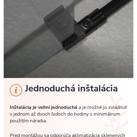
Jednoduchá inštalácia
Inštalácia je veľmi jednoduchá
a je možné ju zvládnuť
v jednom až dvoch ľuďoch do hodiny s minimálnym
použitím náradia.
Pred montážou sa odporúča aklimatizácia sklenených