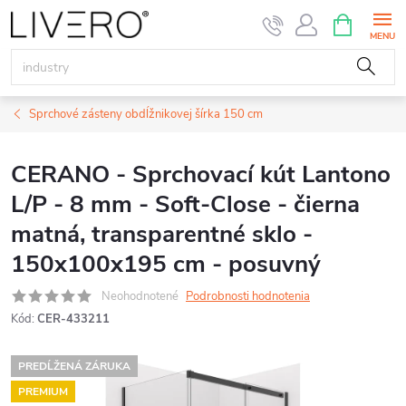
Prejsť
NÁKUPN
KOŠÍK
na
obsah
Sprchové zásteny obdĺžnikovej šírka 150 cm
CERANO - Sprchovací kút Lantono
L/P - 8 mm - Soft-Close - čierna
matná, transparentné sklo -
150x100x195 cm - posuvný
Neohodnotené
Podrobnosti hodnotenia
Kód:
CER-433211
PREDĹŽENÁ ZÁRUKA
PREMIUM