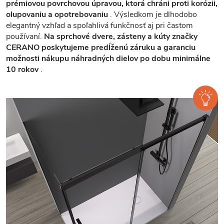
prémiovou povrchovou úpravou, ktorá chráni proti korózii,
olupovaniu a opotrebovaniu
. Výsledkom je dlhodobo
elegantný vzhľad a spoľahlivá funkčnosť aj pri častom
používaní.
Na sprchové dvere, zásteny a kúty značky
CERANO poskytujeme predĺženú záruku a garanciu
možnosti nákupu náhradných dielov po dobu minimálne
10 rokov
.