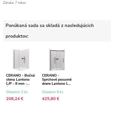
Záruka
:
7 rokov
Ponúkaná sada sa skladá z nasledujúcich
produktov:
CERANO - Bočná
CERANO -
stena Lantono
Sprchové posuvné
Ľ/P - 8 mm -
dvere Lantono L/P
čierna matná,
- 8 mm - Soft-
transparentné
Close - čierna
Skladom 3 ks
Skladom 8 ks
sklo - 100x195
matná,
208,24 €
425,80 €
cm
transparentné
sklo - 150x195
cm