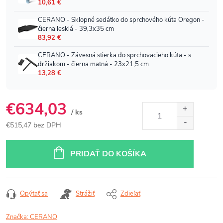
€634,03
/ ks
€515,47 bez DPH
Jednotková
cena:
PRIDAŤ DO KOŠÍKA
Opýtať sa
Strážiť
Zdieľať
Značka:
CERANO