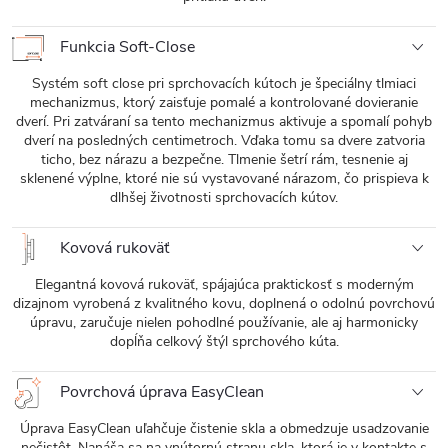
Funkcia Soft-Close
Systém soft close pri sprchovacích kútoch je špeciálny tlmiaci
mechanizmus, ktorý zaisťuje pomalé a kontrolované dovieranie
dverí. Pri zatváraní sa tento mechanizmus aktivuje a spomalí pohyb
dverí na posledných centimetroch. Vďaka tomu sa dvere zatvoria
ticho, bez nárazu a bezpečne. Tlmenie šetrí rám, tesnenie aj
sklenené výplne, ktoré nie sú vystavované nárazom, čo prispieva k
dlhšej životnosti sprchovacích kútov.
Kovová rukoväť
Elegantná kovová rukoväť, spájajúca praktickosť s moderným
dizajnom vyrobená z kvalitného kovu, doplnená o odolnú povrchovú
úpravu, zaručuje nielen pohodlné používanie, ale aj harmonicky
dopĺňa celkový štýl sprchového kúta.
Povrchová úprava EasyClean
Úprava EasyClean uľahčuje čistenie skla a obmedzuje usadzovanie
nečistôt. Nanáša sa na vnútornú stranu skla, ktorá je v kontakte s