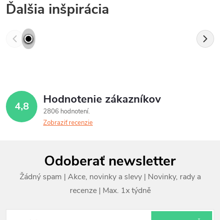
Ďalšia inšpirácia
Hodnotenie zákazníkov
4,8
2806 hodnotení
Zobraziť recenzie
Z
Odoberať newsletter
á
p
ä