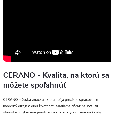
CERANO - Kvalita, na ktorú sa
môžete spoľahnúť
CERANO – česká značka
, ktorá spája precízne spracovanie,
moderný dizajn a dlhú životnosť.
Kladieme dôraz na kvalitu
,
starostlivo vyberáme
prvotriedne materiály
a dbáme na každý