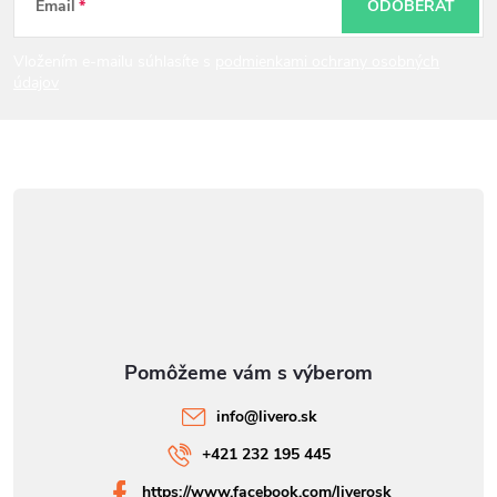
t
Email
ODOBERAŤ
i
Vložením e-mailu súhlasíte s
podmienkami ochrany osobných
údajov
e
info
@
livero.sk
+421 232 195 445
https://www.facebook.com/liverosk