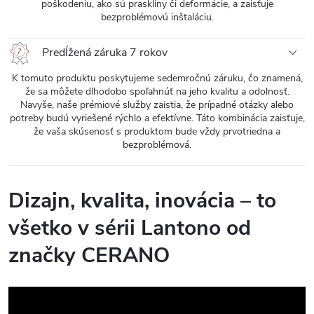
poškodeniu, ako sú praskliny či deformácie, a zaisťuje
bezproblémovú inštaláciu.
Predĺžená záruka 7 rokov
K tomuto produktu poskytujeme sedemročnú záruku, čo znamená,
že sa môžete dlhodobo spoľahnúť na jeho kvalitu a odolnosť.
Navyše, naše prémiové služby zaistia, že prípadné otázky alebo
potreby budú vyriešené rýchlo a efektívne. Táto kombinácia zaisťuje,
že vaša skúsenosť s produktom bude vždy prvotriedna a
bezproblémová.
Dizajn, kvalita, inovácia – to
všetko v sérii Lantono od
značky CERANO