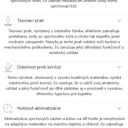
sprchových dverí, čo zabráni nežiaducim únikom vody mimo
sprchovací kút.
Tesniaci prah
Tesniaci prah, vyrobený z odolného hliníka, efektívne zabraňuje
pretekaniu vody zo sprchového kúta a chráni tak kúpeľňu pred
možným zatopením. Navyše je tento prah odolný voči korózii a
mechanickému poškodeniu, čo zaručuje jeho dlhodobú funkčnosť a
estetický vzhľad.
Odolnosť proti korózii
Tento výrobok, zhotovený z vysoko kvalitných materiálov, vyniká
odolnosťou proti korózii, čo zaisťuje, že si udrží svoj atraktívny
vzhľad a plnú funkčnosť po dlhé obdobie, aj v prostredí s vysokou
vlhkosťou typickou pre kúpeľne.
Nutnosť aklimatizácie
Aklimatizácia sprchových zásten a kútov na 48 hodín je nevyhnutná
na adaptáciu materiálov na miestnu teplotu a vlhkosť, čo zabraňuje