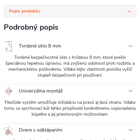
Popis produktu
Podrobný popis
Tvrdené sklo 8 mm
Tvrdené bezpečnostné sklo s hrúbkou 8 mm, ktoré prešlo
špeciálnou tepelnou úpravou, má zvýšenú odolnosť proti rozbitiu a
mechanickému poškodeniu. Vďaka tejto vlastnosti ponúka vyšší
stupeň bezpečnosti pri používaní.
Univerzálna montáž
FlexSide systém umožňuje inštaláciu na pravú aj ľavú stranu. Vďaka
tomu sa sprchovací kút ľahko prispôsobí konkrétnemu usporiadaniu
kúpeľne a jej priestorovým možnostiam.
Dvere s odklápaním