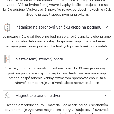
vodou. Vďaka hydrofóbnej vrstve kvapky lepšie stekajú a sklo sa
ľahšie udržuje. Vrstva vydrží niekoľko rokov, po dvoch rokoch je však
vhodné ju oživiť špeciálnym prípravkom.
Inštalácia na sprchovú vaničku alebo na podlahu
Je možné inštalovať flexibilne buď na sprchovú vaničku alebo priamo
na podlahu. Jeho univerzálny dizajn umožňuje prispôsobenie
rôznym priestorom podľa individuálnych požiadaviek používateľa.
Nastaviteľný stenový profil
Stenový profil s možnosťou nastavenia až do 30 mm je kľúčovým
prvkom pri inštalácii sprchovej kabíny. Tento systém umožňuje
presné prispôsobenie kabíny rozmerom sprchovacieho kúta a
zároveň kompenzuje zakrivenie alebo nerovnosti stien.
Magnetické tesnenie dverí
Tesnenie z odolného PVC materiálu dokonalé priľne k skleneným
povrchom a je vybavené magnetom, ktorý zaisťuje pevné uzavretie