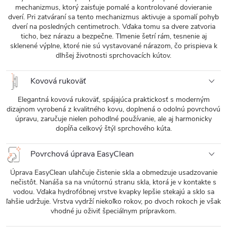
mechanizmus, ktorý zaisťuje pomalé a kontrolované dovieranie
dverí. Pri zatváraní sa tento mechanizmus aktivuje a spomalí pohyb
dverí na posledných centimetroch. Vďaka tomu sa dvere zatvoria
ticho, bez nárazu a bezpečne. Tlmenie šetrí rám, tesnenie aj
sklenené výplne, ktoré nie sú vystavované nárazom, čo prispieva k
dlhšej životnosti sprchovacích kútov.
Kovová rukoväť
Elegantná kovová rukoväť, spájajúca praktickosť s moderným
dizajnom vyrobená z kvalitného kovu, doplnená o odolnú povrchovú
úpravu, zaručuje nielen pohodlné používanie, ale aj harmonicky
dopĺňa celkový štýl sprchového kúta.
Povrchová úprava EasyClean
Úprava EasyClean uľahčuje čistenie skla a obmedzuje usadzovanie
nečistôt. Nanáša sa na vnútornú stranu skla, ktorá je v kontakte s
vodou. Vďaka hydrofóbnej vrstve kvapky lepšie stekajú a sklo sa
ľahšie udržuje. Vrstva vydrží niekoľko rokov, po dvoch rokoch je však
vhodné ju oživiť špeciálnym prípravkom.