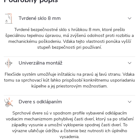
Tvrdené sklo 8 mm
Tvrdené bezpečnostné sklo s hrúbkou 8 mm, ktoré prešlo
špeciálnou tepelnou úpravou, má zvýšenú odolnosť proti rozbitiu a
mechanickému poškodeniu. Vďaka tejto vlastnosti ponúka vyšší
stupeň bezpečnosti pri používaní.
Univerzálna montáž
FlexSide systém umožňuje inštaláciu na pravú aj ľavú stranu. Vďaka
tomu sa sprchovací kút ľahko prispôsobí konkrétnemu usporiadaniu
kúpeľne a jej priestorovým možnostiam.
Dvere s odklápaním
Sprchové dvere sú v spodnom profile vybavené odklápacím
vodiacim mechanizmom pohyblivej časti dverí, ktorý sa po stlačení
západky vysunie a umožní vyklopenie spodnej časti dverí. To
výrazne uľahčuje údržbu a čistenie bez nutnosti ich úplného
vysadenia.