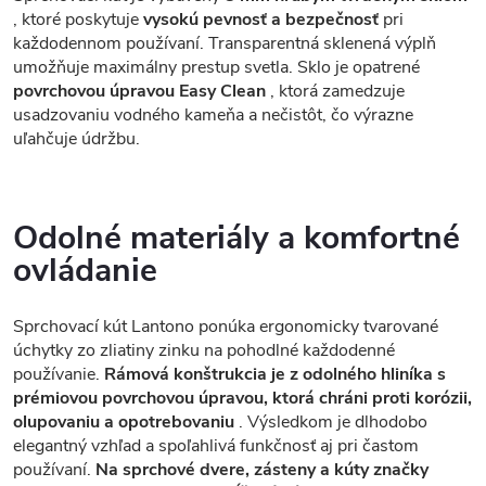
, ktoré poskytuje
vysokú pevnosť a bezpečnosť
pri
každodennom používaní. Transparentná sklenená výplň
umožňuje maximálny prestup svetla. Sklo je opatrené
povrchovou úpravou Easy Clean
, ktorá zamedzuje
usadzovaniu vodného kameňa a nečistôt, čo výrazne
uľahčuje údržbu.
Odolné materiály a komfortné
ovládanie
Sprchovací kút Lantono ponúka ergonomicky tvarované
úchytky zo zliatiny zinku na pohodlné každodenné
používanie.
Rámová konštrukcia je z odolného hliníka s
prémiovou povrchovou úpravou, ktorá chráni proti korózii,
olupovaniu a opotrebovaniu
. Výsledkom je dlhodobo
elegantný vzhľad a spoľahlivá funkčnosť aj pri častom
používaní.
Na sprchové dvere, zásteny a kúty značky