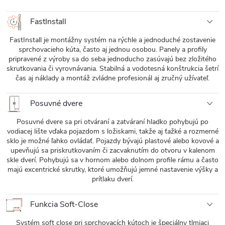
FastInstall
FastInstall je montážny systém na rýchle a jednoduché zostavenie
sprchovacieho kúta, často aj jednou osobou. Panely a profily
pripravené z výroby sa do seba jednoducho zasúvajú bez zložitého
skrutkovania či vyrovnávania. Stabilná a vodotesná konštrukcia šetrí
čas aj náklady a montáž zvládne profesionál aj zručný užívateľ.
Posuvné dvere
Posuvné dvere sa pri otváraní a zatváraní hladko pohybujú po
vodiacej lište vďaka pojazdom s ložiskami, takže aj ťažké a rozmerné
sklo je možné ľahko ovládať. Pojazdy bývajú plastové alebo kovové a
upevňujú sa priskrutkovaním či zacvaknutím do otvoru v kalenom
skle dverí. Pohybujú sa v hornom alebo dolnom profile rámu a často
majú excentrické skrutky, ktoré umožňujú jemné nastavenie výšky a
prítlaku dverí.
Funkcia Soft-Close
Systém soft close pri sprchovacích kútoch je špeciálny tlmiaci