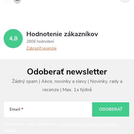
Hodnotenie zákazníkov
4,8
2806 hodnotení
Zobraziť recenzie
Z
Odoberať newsletter
á
p
ä
t
Email
ODOBERAŤ
i
Vložením e-mailu súhlasíte s
podmienkami ochrany osobných
údajov