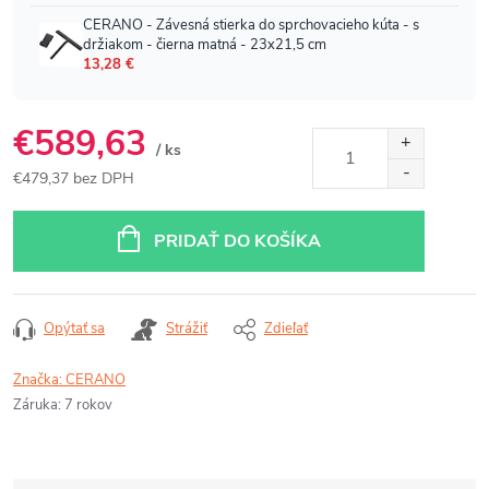
€589,63
/ ks
€479,37 bez DPH
Jednotková
cena:
PRIDAŤ DO KOŠÍKA
Opýtať sa
Strážiť
Zdieľať
Značka:
CERANO
Záruka
:
7 rokov