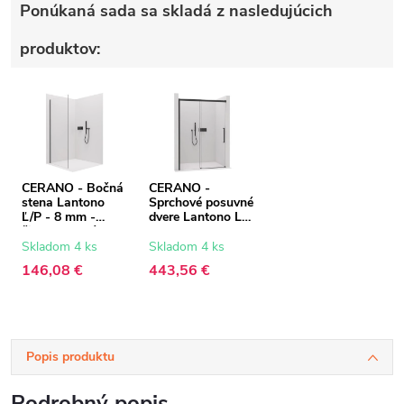
Ponúkaná sada sa skladá z nasledujúcich
produktov:
CERANO - Bočná
CERANO -
stena Lantono
Sprchové posuvné
Ľ/P - 8 mm -
dvere Lantono L/P
čierna matná,
- 8 mm - Soft-
transparentné
Close - čierna
Skladom 4 ks
Skladom 4 ks
sklo - 70x195 cm
matná,
146,08 €
443,56 €
transparentné
sklo - 160x195
cm
Popis produktu
Podrobný popis