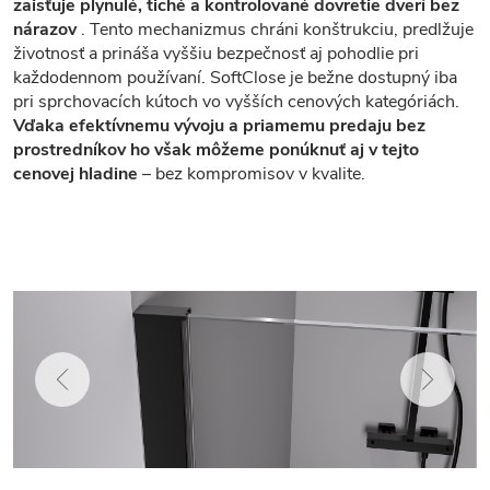
zaisťuje plynulé, tiché a kontrolované dovretie dverí bez
nárazov
. Tento mechanizmus chráni konštrukciu, predlžuje
životnosť a prináša vyššiu bezpečnosť aj pohodlie pri
každodennom používaní. SoftClose je bežne dostupný iba
pri sprchovacích kútoch vo vyšších cenových kategóriách.
Vďaka efektívnemu vývoju a priamemu predaju bez
prostredníkov ho však môžeme ponúknuť aj v tejto
cenovej hladine
– bez kompromisov v kvalite.