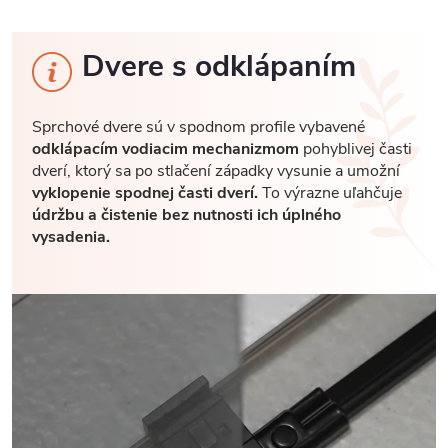
Dvere s odklápaním
Sprchové dvere sú v spodnom profile vybavené
odklápacím vodiacim mechanizmom
pohyblivej časti
dverí, ktorý sa po stlačení západky vysunie a umožní
vyklopenie spodnej časti dverí.
To výrazne uľahčuje
údržbu a čistenie bez nutnosti ich úplného
vysadenia.