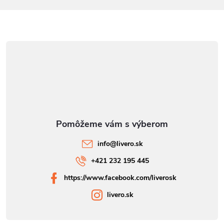
e
info
@
livero.sk
+421 232 195 445
https://www.facebook.com/liverosk
livero.sk