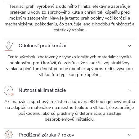
Tesniaci prah, vyrobený z odolného hliníka, efektívne zabraňuje
pretekaniu vody zo sprchového kúta a chráni tak kúpeľňu pred
možným zatopením. Navyše je tento prah odolný voči korózii a
mechanickému poškodeniu, čo zaručuje jeho dlhodobú funkčnosť a
estetický vzhľad.
Odolnosť proti korózii
Tento výrobok, zhotovený z vysoko kvalitných materiálov, vyniká
odolnosťou proti korózii, čo zaisťuje, že si udrží svoj atraktívny
vzhľad a plnú funkčnosť po dlhé obdobie, aj v prostredí s vysokou
vlhkosťou typickou pre kúpeľne.
Nutnosť aklimatizácie
Aklimatizácia sprchových zásten a kútov na 48 hodín je nevyhnutná
na adaptáciu materiálov na miestnu teplotu a vlhkosť, čo zabraňuje
poškodeniu, ako sú praskliny či deformácie, a zaisťuje
bezproblémovú inštaláciu.
Predĺžená záruka 7 rokov