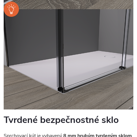
Tvrdené bezpečnostné sklo
Sprchovací kút je vybavený
8 mm hrubým tvrdeným sklom