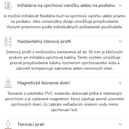
Inštalácia na sprchovú vaničku alebo na podlahu
Je možné inštalovať flexibilne buď na sprchovú vaničku alebo priamo
na podlahu. Jeho univerzálny dizajn umožňuje prispôsobenie
rôznym priestorom podľa individuálnych požiadaviek používateľa.
Nastaviteľný stenový profil
Stenový profil s možnosťou nastavenia až do 30 mm je kľúčovým
prvkom pri inštalácii sprchovej kabíny. Tento systém umožňuje
presné prispôsobenie kabíny rozmerom sprchovacieho kúta a
zároveň kompenzuje zakrivenie alebo nerovnosti stien.
Magnetické tesnenie dverí
Tesnenie z odolného PVC materiálu dokonalé priľne k skleneným
povrchom a je vybavené magnetom, ktorý zaisťuje pevné uzavretie
sprchových dverí, čo zabráni nežiaducim únikom vody mimo
sprchovací kút.
Tesniaci prah