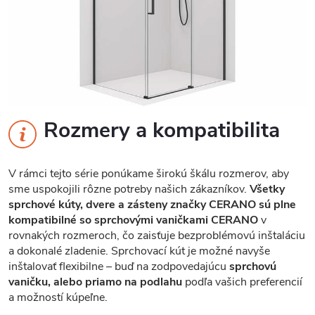
Rozmery a kompatibilita
V rámci tejto série ponúkame širokú škálu rozmerov, aby
sme uspokojili rôzne potreby našich zákazníkov.
Všetky
sprchové kúty, dvere a zásteny značky CERANO sú plne
kompatibilné so sprchovými vaničkami CERANO
v
rovnakých rozmeroch, čo zaisťuje bezproblémovú inštaláciu
a dokonalé zladenie. Sprchovací kút je možné navyše
inštalovať flexibilne – buď na zodpovedajúcu
sprchovú
vaničku, alebo priamo na podlahu
podľa vašich preferencií
a možností kúpeľne.