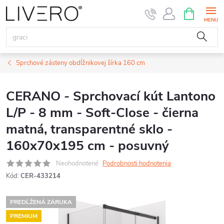
Prejsť
NÁKUPN
KOŠÍK
na
obsah
Sprchové zásteny obdĺžnikovej šírka 160 cm
CERANO - Sprchovací kút Lantono
L/P - 8 mm - Soft-Close - čierna
matná, transparentné sklo -
160x70x195 cm - posuvný
Neohodnotené
Podrobnosti hodnotenia
Kód:
CER-433214
PREDĹŽENÁ ZÁRUKA
PREMIUM