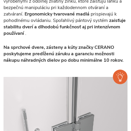
vyrobenými z odolnej zliatiny zinku, ktoré zaisťujú ľahkú a
bezpečnú manipuláciu pri každodennom otváraní a
zatváraní.
Ergonomicky tvarované madlá
prispievajú k
pohodlnému ovládaniu. Spoľahlivý pántový systém
zaisťuje
stabilitu dverí a dlhodobú funkčnosť aj pri intenzívnom
používaní
.
Na sprchové dvere, zásteny a kúty značky CERANO
poskytujeme predĺženú záruku a garanciu možnosti
nákupu náhradných dielov po dobu minimálne 10 rokov.