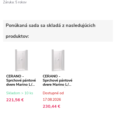
Záruka
:
5 rokov
Ponúkaná sada sa skladá z nasledujúcich
produktov:
CERANO -
CERANO -
Sprchové pántové
Sprchové pántové
dvere Marino L/P
dvere Marino L/P
- 6 mm - chróm,
- 6 mm - chróm,
transparentné
transparentné
Skladom > 10 ks
Dostupné od
sklo - 100x190
sklo - 110x190
221,56 €
17.08.2026
cm
cm
230,44 €