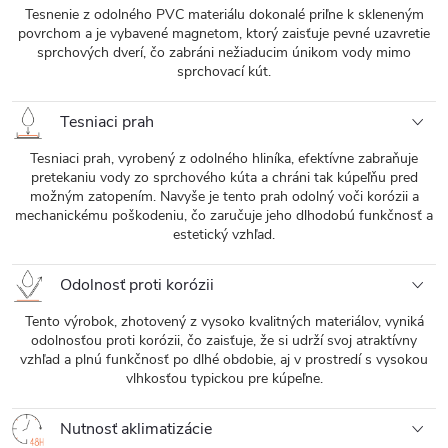
Tesnenie z odolného PVC materiálu dokonalé priľne k skleneným
povrchom a je vybavené magnetom, ktorý zaisťuje pevné uzavretie
sprchových dverí, čo zabráni nežiaducim únikom vody mimo
sprchovací kút.
Tesniaci prah
Tesniaci prah, vyrobený z odolného hliníka, efektívne zabraňuje
pretekaniu vody zo sprchového kúta a chráni tak kúpeľňu pred
možným zatopením. Navyše je tento prah odolný voči korózii a
mechanickému poškodeniu, čo zaručuje jeho dlhodobú funkčnosť a
estetický vzhľad.
Odolnosť proti korózii
Tento výrobok, zhotovený z vysoko kvalitných materiálov, vyniká
odolnosťou proti korózii, čo zaisťuje, že si udrží svoj atraktívny
vzhľad a plnú funkčnosť po dlhé obdobie, aj v prostredí s vysokou
vlhkosťou typickou pre kúpeľne.
Nutnosť aklimatizácie