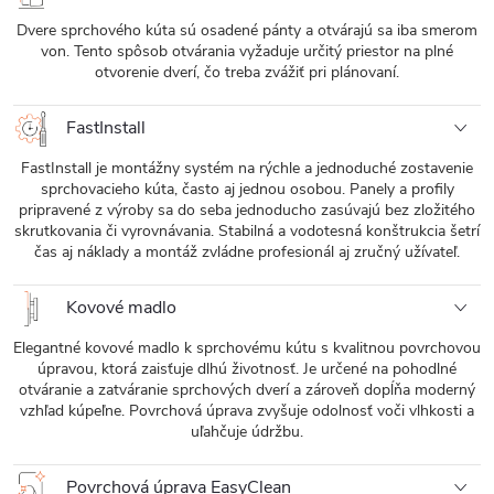
Dvere sprchového kúta sú osadené pánty a otvárajú sa iba smerom
von. Tento spôsob otvárania vyžaduje určitý priestor na plné
otvorenie dverí, čo treba zvážiť pri plánovaní.
FastInstall
FastInstall je montážny systém na rýchle a jednoduché zostavenie
sprchovacieho kúta, často aj jednou osobou. Panely a profily
pripravené z výroby sa do seba jednoducho zasúvajú bez zložitého
skrutkovania či vyrovnávania. Stabilná a vodotesná konštrukcia šetrí
čas aj náklady a montáž zvládne profesionál aj zručný užívateľ.
Kovové madlo
Elegantné kovové madlo k sprchovému kútu s kvalitnou povrchovou
úpravou, ktorá zaisťuje dlhú životnosť. Je určené na pohodlné
otváranie a zatváranie sprchových dverí a zároveň dopĺňa moderný
vzhľad kúpeľne. Povrchová úprava zvyšuje odolnosť voči vlhkosti a
uľahčuje údržbu.
Povrchová úprava EasyClean