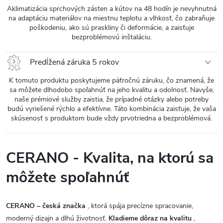
Aklimatizácia sprchových zásten a kútov na 48 hodín je nevyhnutná
na adaptáciu materiálov na miestnu teplotu a vlhkosť, čo zabraňuje
poškodeniu, ako sú praskliny či deformácie, a zaisťuje
bezproblémovú inštaláciu.
Predĺžená záruka 5 rokov
K tomuto produktu poskytujeme päťročnú záruku, čo znamená, že
sa môžete dlhodobo spoľahnúť na jeho kvalitu a odolnosť. Navyše,
naše prémiové služby zaistia, že prípadné otázky alebo potreby
budú vyriešené rýchlo a efektívne. Táto kombinácia zaisťuje, že vaša
skúsenosť s produktom bude vždy prvotriedna a bezproblémová.
CERANO - Kvalita, na ktorú sa
môžete spoľahnúť
CERANO – česká značka
, ktorá spája precízne spracovanie,
moderný dizajn a dlhú životnosť.
Kladieme dôraz na kvalitu
,