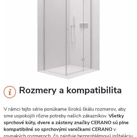
Rozmery a kompatibilita
V rámci tejto série ponúkame širokú škálu rozmerov, aby
sme uspokojili rôzne potreby našich zákazníkov.
Všetky
sprchové kúty, dvere a zásteny značky CERANO sú plne
kompatibilné so sprchovými vaničkami CERANO
v
rovnakých rozmeroch, čo zaisťuje bezproblémovú inštaláciu