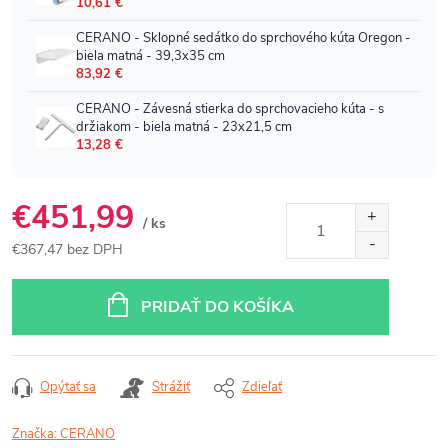
€451,99
/ ks
€367,47 bez DPH
Jednotková
cena:
PRIDAŤ DO KOŠÍKA
Opýtať sa
Strážiť
Zdieľať
Značka:
CERANO