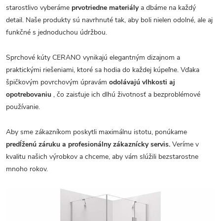
starostlivo vyberáme
prvotriedne materiály
a dbáme na každý
detail. Naše produkty sú navrhnuté tak, aby boli nielen odolné, ale aj
funkčné s jednoduchou údržbou.
Sprchové kúty CERANO vynikajú elegantným dizajnom a
praktickými riešeniami, ktoré sa hodia do každej kúpeľne. Vďaka
špičkovým povrchovým úpravám
odolávajú vlhkosti aj
opotrebovaniu
, čo zaisťuje ich dlhú životnosť a bezproblémové
používanie.
Aby sme zákazníkom poskytli maximálnu istotu, ponúkame
predĺženú záruku a profesionálny zákaznícky servis.
Veríme v
kvalitu našich výrobkov a chceme, aby vám slúžili bezstarostne
mnoho rokov.