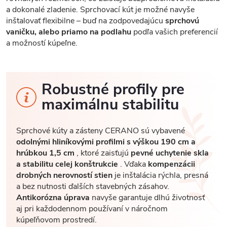
a dokonalé zladenie. Sprchovací kút je možné navyše
inštalovať flexibilne – buď na zodpovedajúcu
sprchovú
vaničku, alebo priamo na podlahu
podľa vašich preferencií
a možností kúpeľne.
Robustné profily pre
maximálnu stabilitu
Sprchové kúty a zásteny CERANO sú vybavené
odolnými hliníkovými profilmi s výškou 190 cm a
hrúbkou 1,5 cm
, ktoré zaisťujú
pevné uchytenie skla
a stabilitu celej konštrukcie
. Vďaka
kompenzácii
drobných nerovností stien
je inštalácia rýchla, presná
a bez nutnosti ďalších stavebných zásahov.
Antikorózna úprava
navyše garantuje dlhú životnosť
aj pri každodennom používaní v náročnom
kúpeľňovom prostredí.