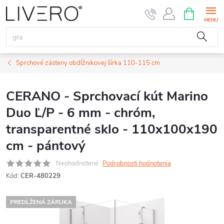
Prejsť
NÁKUPN
KOŠÍK
na
obsah
Sprchové zásteny obdĺžnikovej šírka 110-115 cm
CERANO - Sprchovací kút Marino
Duo Ľ/P - 6 mm - chróm,
transparentné sklo - 110x100x190
cm - pántový
Neohodnotené
Podrobnosti hodnotenia
Kód:
CER-480229
PREDĹŽENÁ ZÁRUKA