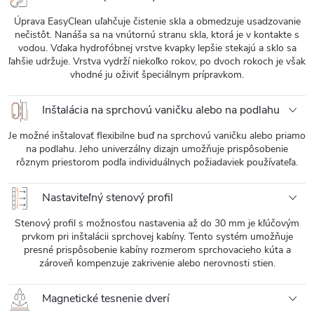
Úprava EasyClean uľahčuje čistenie skla a obmedzuje usadzovanie
nečistôt. Nanáša sa na vnútornú stranu skla, ktorá je v kontakte s
vodou. Vďaka hydrofóbnej vrstve kvapky lepšie stekajú a sklo sa
ľahšie udržuje. Vrstva vydrží niekoľko rokov, po dvoch rokoch je však
vhodné ju oživiť špeciálnym prípravkom.
Inštalácia na sprchovú vaničku alebo na podlahu
Je možné inštalovať flexibilne buď na sprchovú vaničku alebo priamo
na podlahu. Jeho univerzálny dizajn umožňuje prispôsobenie
rôznym priestorom podľa individuálnych požiadaviek používateľa.
Nastaviteľný stenový profil
Stenový profil s možnosťou nastavenia až do 30 mm je kľúčovým
prvkom pri inštalácii sprchovej kabíny. Tento systém umožňuje
presné prispôsobenie kabíny rozmerom sprchovacieho kúta a
zároveň kompenzuje zakrivenie alebo nerovnosti stien.
Magnetické tesnenie dverí