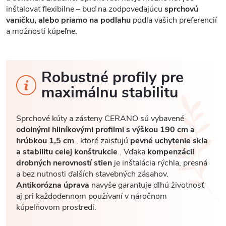
inštalovať flexibilne – buď na zodpovedajúcu
sprchovú
vaničku, alebo priamo na podlahu
podľa vašich preferencií
a možností kúpeľne.
Robustné profily pre
maximálnu stabilitu
Sprchové kúty a zásteny CERANO sú vybavené
odolnými hliníkovými profilmi s výškou 190 cm a
hrúbkou 1,5 cm
, ktoré zaisťujú
pevné uchytenie skla
a stabilitu celej konštrukcie
. Vďaka
kompenzácii
drobných nerovností stien
je inštalácia rýchla, presná
a bez nutnosti ďalších stavebných zásahov.
Antikorózna úprava
navyše garantuje dlhú životnosť
aj pri každodennom používaní v náročnom
kúpeľňovom prostredí.