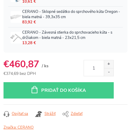
€460,87
/ ks
€374,69 bez DPH
Jednotková
cena:
PRIDAŤ DO KOŠÍKA
Opýtať sa
Strážiť
Zdieľať
Značka:
CERANO