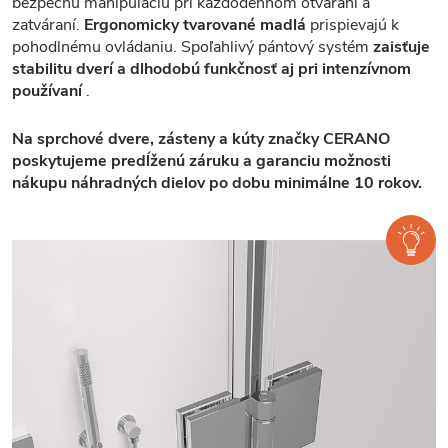
bezpečnú manipuláciu pri každodennom otváraní a
zatváraní.
Ergonomicky tvarované madlá
prispievajú k
pohodlnému ovládaniu. Spoľahlivý pántový systém
zaisťuje
stabilitu dverí a dlhodobú funkčnosť aj pri intenzívnom
používaní
.
Na sprchové dvere, zásteny a kúty značky CERANO
poskytujeme predĺženú záruku a garanciu možnosti
nákupu náhradných dielov po dobu minimálne 10 rokov.