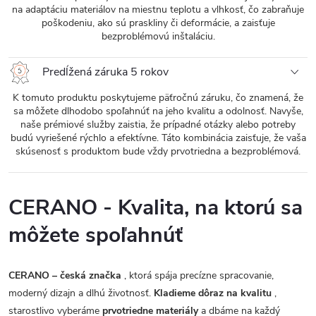
na adaptáciu materiálov na miestnu teplotu a vlhkosť, čo zabraňuje
poškodeniu, ako sú praskliny či deformácie, a zaisťuje
bezproblémovú inštaláciu.
Predĺžená záruka 5 rokov
K tomuto produktu poskytujeme päťročnú záruku, čo znamená, že
sa môžete dlhodobo spoľahnúť na jeho kvalitu a odolnosť. Navyše,
naše prémiové služby zaistia, že prípadné otázky alebo potreby
budú vyriešené rýchlo a efektívne. Táto kombinácia zaisťuje, že vaša
skúsenosť s produktom bude vždy prvotriedna a bezproblémová.
CERANO - Kvalita, na ktorú sa
môžete spoľahnúť
CERANO – česká značka
, ktorá spája precízne spracovanie,
moderný dizajn a dlhú životnosť.
Kladieme dôraz na kvalitu
,
starostlivo vyberáme
prvotriedne materiály
a dbáme na každý