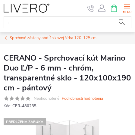
Prejsť
NÁKUPN
KOŠÍK
na
obsah
Sprchové zásteny obdĺžnikovej šírka 120-125 cm
CERANO - Sprchovací kút Marino
Duo Ľ/P - 6 mm - chróm,
transparentné sklo - 120x100x190
cm - pántový
Neohodnotené
Podrobnosti hodnotenia
Kód:
CER-480235
PREDĹŽENÁ ZÁRUKA