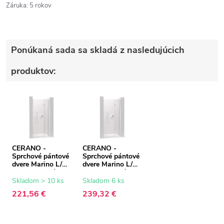
Záruka
:
5 rokov
Ponúkaná sada sa skladá z nasledujúcich
produktov:
CERANO -
CERANO -
Sprchové pántové
Sprchové pántové
dvere Marino L/P
dvere Marino L/P
- 6 mm - chróm,
- 6 mm - chróm,
transparentné
transparentné
Skladom > 10 ks
Skladom 6 ks
sklo - 100x190
sklo - 120x190
221,56 €
239,32 €
cm
cm