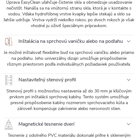
Úprava EasyClean uľahčuje čistenie skla a obmedzuje usadzovanie
nečistôt. Nanáša sa na vnútornú stranu skla, ktorá je v kontakte s
vodou. Vďaka hydrofóbnej vrstve kvapky lepšie stekajú a sklo sa
ľahšie udržuje. Vrstva vydrží niekoľko rokov, po dvoch rokoch je však
vhodné ju oživiť špeciálnym prípravkom.
Inštalácia na sprchovú vaničku alebo na podlahu
Je možné inštalovať flexibilne buď na sprchovú vaničku alebo priamo
na podlahu. Jeho univerzálny dizajn umožňuje prispôsobenie
rôznym priestorom podľa individuálnych požiadaviek používateľa.
Nastaviteľný stenový profil
Stenový profil s možnosťou nastavenia až do 30 mm je kľúčovým
prvkom pri inštalácii sprchovej kabíny. Tento systém umožňuje
presné prispôsobenie kabíny rozmerom sprchovacieho kúta a
zároveň kompenzuje zakrivenie alebo nerovnosti stien.
Magnetické tesnenie dverí
Tesnenie z odolného PVC materiálu dokonalé priľne k skleneným