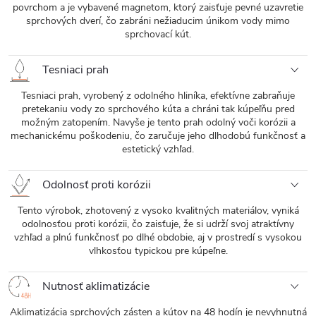
povrchom a je vybavené magnetom, ktorý zaisťuje pevné uzavretie
sprchových dverí, čo zabráni nežiaducim únikom vody mimo
sprchovací kút.
Tesniaci prah
Tesniaci prah, vyrobený z odolného hliníka, efektívne zabraňuje
pretekaniu vody zo sprchového kúta a chráni tak kúpeľňu pred
možným zatopením. Navyše je tento prah odolný voči korózii a
mechanickému poškodeniu, čo zaručuje jeho dlhodobú funkčnosť a
estetický vzhľad.
Odolnosť proti korózii
Tento výrobok, zhotovený z vysoko kvalitných materiálov, vyniká
odolnosťou proti korózii, čo zaisťuje, že si udrží svoj atraktívny
vzhľad a plnú funkčnosť po dlhé obdobie, aj v prostredí s vysokou
vlhkosťou typickou pre kúpeľne.
Nutnosť aklimatizácie
Aklimatizácia sprchových zásten a kútov na 48 hodín je nevyhnutná