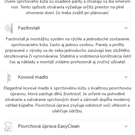
Dvere sprchového kúta sú osadené pánty a otvárajú sa iba smerom
von. Tento spôsob otvárania vyžaduje určitý priestor na plné
otvorenie dverí, čo treba zvážiť pri plánovaní.
FastInstall
FastInstall je montážny systém na rýchle a jednoduché zostavenie
sprchovacieho kúta, často aj jednou osobou. Panely a profily
pripravené z výroby sa do seba jednoducho zasúvajú bez zložitého
skrutkovania či vyrovnávania. Stabilná a vodotesná konštrukcia šetrí
čas aj náklady a montáž zvládne profesionál aj zručný užívateľ.
Kovové madlo
Elegantné kovové madlo k sprchovému kútu s kvalitnou povrchovou
úpravou, ktorá zaisťuje dlhú životnosť. Je určené na pohodlné
otváranie a zatváranie sprchových dverí a zároveň dopĺňa moderný
vzhľad kúpeľne. Povrchová úprava zvyšuje odolnosť voči vlhkosti a
uľahčuje údržbu.
Povrchová úprava EasyClean