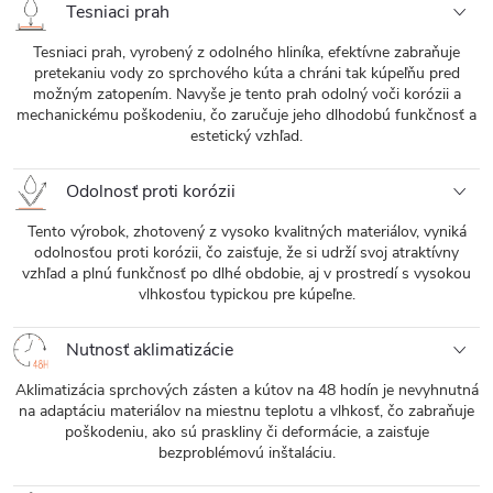
Tesniaci prah
Tesniaci prah, vyrobený z odolného hliníka, efektívne zabraňuje
pretekaniu vody zo sprchového kúta a chráni tak kúpeľňu pred
možným zatopením. Navyše je tento prah odolný voči korózii a
mechanickému poškodeniu, čo zaručuje jeho dlhodobú funkčnosť a
estetický vzhľad.
Odolnosť proti korózii
Tento výrobok, zhotovený z vysoko kvalitných materiálov, vyniká
odolnosťou proti korózii, čo zaisťuje, že si udrží svoj atraktívny
vzhľad a plnú funkčnosť po dlhé obdobie, aj v prostredí s vysokou
vlhkosťou typickou pre kúpeľne.
Nutnosť aklimatizácie
Aklimatizácia sprchových zásten a kútov na 48 hodín je nevyhnutná
na adaptáciu materiálov na miestnu teplotu a vlhkosť, čo zabraňuje
poškodeniu, ako sú praskliny či deformácie, a zaisťuje
bezproblémovú inštaláciu.