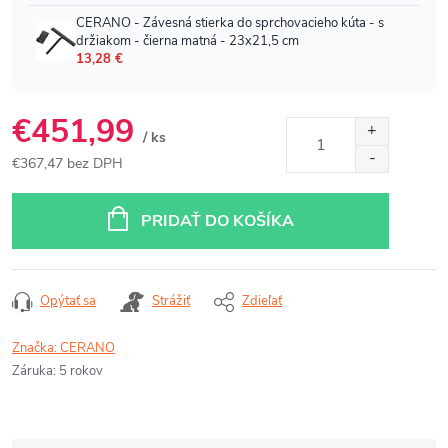
€451,99
/ ks
€367,47 bez DPH
Jednotková
cena:
PRIDAŤ DO KOŠÍKA
Opýtať sa
Strážiť
Zdieľať
Značka:
CERANO
Záruka
:
5 rokov