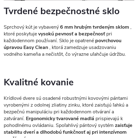
Tvrdené bezpečnostné sklo
Sprchový kút je vybavený
6 mm hrubým tvrdeným sklom
,
ktoré poskytuje
vysokú pevnosť a bezpečnosť
pri
každodennom používaní. Sklo je opatrené
povrchovou
úpravou Easy Clean
, ktorá zamedzuje usadzovaniu
vodného kameňa a nečistôt, čo výrazne uľahčuje údržbu.
Kvalitné kovanie
Krídlové dvere sú osadené robustnými kovovými pántami
vyrobenými z odolnej zliatiny zinku, ktoré zaisťujú ľahkú a
bezpečnú manipuláciu pri každodennom otváraní a
zatváraní.
Ergonomicky tvarované madlá
prispievajú k
pohodlnému ovládaniu. Spoľahlivý pántový systém
zaisťuje
stabilitu dverí a dlhodobú funkčnosť aj pri intenzívnom