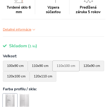
Tvrdené sklo 6
Vzpera
Predĺžená
mm
súčasťou
záruka 5 rokov
Detailné informácie
Skladom
(
)
1 ks