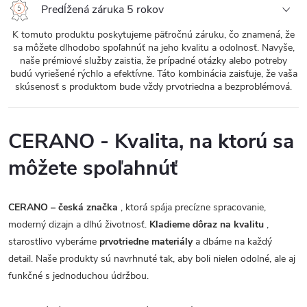
Predĺžená záruka 5 rokov
K tomuto produktu poskytujeme päťročnú záruku, čo znamená, že
sa môžete dlhodobo spoľahnúť na jeho kvalitu a odolnosť. Navyše,
naše prémiové služby zaistia, že prípadné otázky alebo potreby
budú vyriešené rýchlo a efektívne. Táto kombinácia zaisťuje, že vaša
skúsenosť s produktom bude vždy prvotriedna a bezproblémová.
CERANO - Kvalita, na ktorú sa
môžete spoľahnúť
CERANO – česká značka
, ktorá spája precízne spracovanie,
moderný dizajn a dlhú životnosť.
Kladieme dôraz na kvalitu
,
starostlivo vyberáme
prvotriedne materiály
a dbáme na každý
detail. Naše produkty sú navrhnuté tak, aby boli nielen odolné, ale aj
funkčné s jednoduchou údržbou.