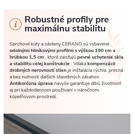
Robustné profily pre
maximálnu stabilitu
Sprchové kúty a zásteny CERANO sú vybavené
odolnými hliníkovými profilmi s výškou 190 cm a
hrúbkou 1,5 cm
, ktoré zaisťujú
pevné uchytenie skla
a stabilitu celej konštrukcie
. Vďaka
kompenzácii
drobných nerovností stien
je inštalácia rýchla, presná
a bez nutnosti ďalších stavebných zásahov.
Antikorózna úprava
navyše garantuje dlhú životnosť
aj pri každodennom používaní v náročnom
kúpeľňovom prostredí.