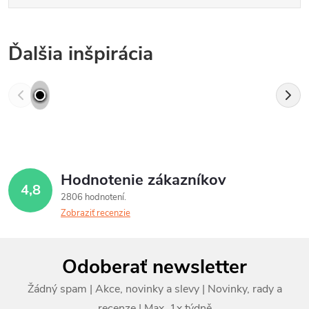
Ďalšia inšpirácia
Hodnotenie zákazníkov
4,8
2806 hodnotení
Zobraziť recenzie
Z
Odoberať newsletter
á
p