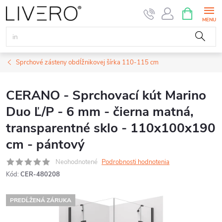
Prejsť
NÁKUPN
KOŠÍK
na
obsah
Sprchové zásteny obdĺžnikovej šírka 110-115 cm
CERANO - Sprchovací kút Marino
Duo Ľ/P - 6 mm - čierna matná,
transparentné sklo - 110x100x190
cm - pántový
Neohodnotené
Podrobnosti hodnotenia
Kód:
CER-480208
PREDĹŽENÁ ZÁRUKA