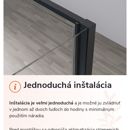
Jednoduchá inštalácia
Inštalácia je veľmi jednoduchá
a je možné ju zvládnuť
v jednom až dvoch ľuďoch do hodiny s minimálnym
použitím náradia.
Pred montážou sa odporúča aklimatizácia sklenených