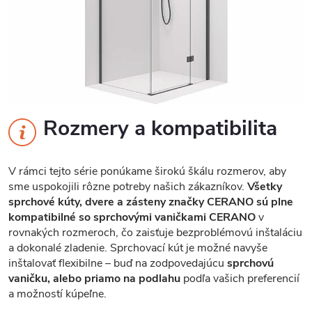
Rozmery a kompatibilita
V rámci tejto série ponúkame širokú škálu rozmerov, aby
sme uspokojili rôzne potreby našich zákazníkov.
Všetky
sprchové kúty, dvere a zásteny značky CERANO sú plne
kompatibilné so sprchovými vaničkami CERANO
v
rovnakých rozmeroch, čo zaisťuje bezproblémovú inštaláciu
a dokonalé zladenie. Sprchovací kút je možné navyše
inštalovať flexibilne – buď na zodpovedajúcu
sprchovú
vaničku, alebo priamo na podlahu
podľa vašich preferencií
a možností kúpeľne.