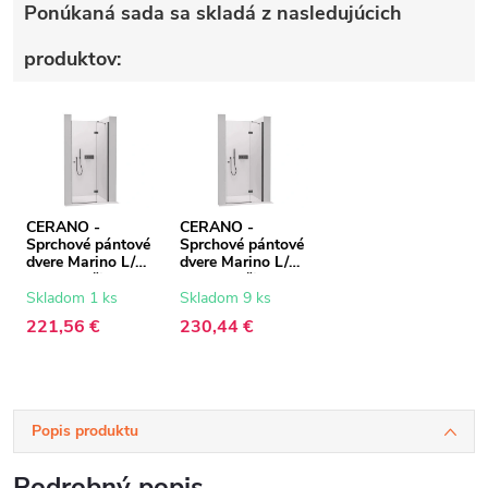
Ponúkaná sada sa skladá z nasledujúcich
produktov:
CERANO -
CERANO -
Sprchové pántové
Sprchové pántové
dvere Marino L/P
dvere Marino L/P
- 6 mm - čierna
- 6 mm - čierna
matná,
matná,
Skladom 1 ks
Skladom 9 ks
transparentné
transparentné
221,56 €
230,44 €
sklo - 100x190
sklo - 110x190
cm
cm
Popis produktu
Podrobný popis