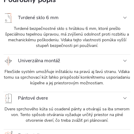
Tvrdené sklo 6 mm
Tvrdené bezpečnostné sklo s hrúbkou 6 mm, ktoré prešlo
špeciálnou tepelnou úpravou, má zvýšenú odolnosť proti rozbitiu a
mechanickému poškodeniu. Vďaka tejto vlastnosti ponúka vyšší
stupeň bezpečnosti pri používaní.
Univerzálna montáž
FlexSide systém umožňuje inštaláciu na pravú aj ľavú stranu. Vďaka
tomu sa sprchovací kút ľahko prispôsobí konkrétnemu usporiadaniu
kúpeľne a jej priestorovým možnostiam.
Pántové dvere
Dvere sprchového kúta sú osadené pánty a otvárajú sa iba smerom
von. Tento spôsob otvárania vyžaduje určitý priestor na plné
otvorenie dverí, čo treba zvážiť pri plánovaní.