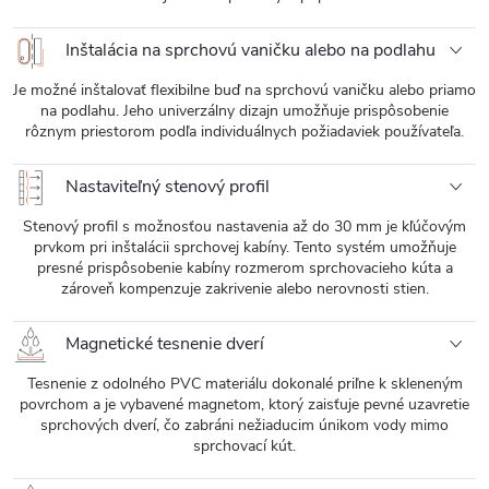
Inštalácia na sprchovú vaničku alebo na podlahu
Je možné inštalovať flexibilne buď na sprchovú vaničku alebo priamo
na podlahu. Jeho univerzálny dizajn umožňuje prispôsobenie
rôznym priestorom podľa individuálnych požiadaviek používateľa.
Nastaviteľný stenový profil
Stenový profil s možnosťou nastavenia až do 30 mm je kľúčovým
prvkom pri inštalácii sprchovej kabíny. Tento systém umožňuje
presné prispôsobenie kabíny rozmerom sprchovacieho kúta a
zároveň kompenzuje zakrivenie alebo nerovnosti stien.
Magnetické tesnenie dverí
Tesnenie z odolného PVC materiálu dokonalé priľne k skleneným
povrchom a je vybavené magnetom, ktorý zaisťuje pevné uzavretie
sprchových dverí, čo zabráni nežiaducim únikom vody mimo
sprchovací kút.