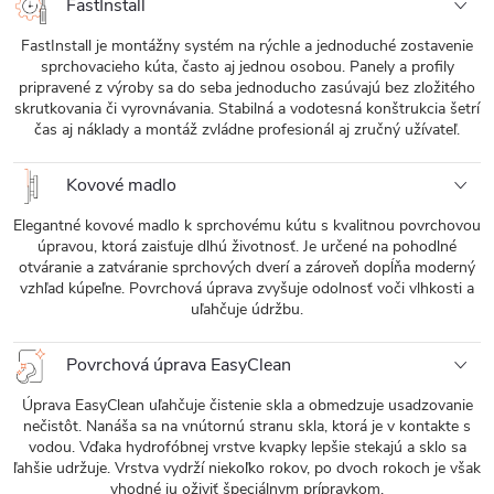
FastInstall
FastInstall je montážny systém na rýchle a jednoduché zostavenie
sprchovacieho kúta, často aj jednou osobou. Panely a profily
pripravené z výroby sa do seba jednoducho zasúvajú bez zložitého
skrutkovania či vyrovnávania. Stabilná a vodotesná konštrukcia šetrí
čas aj náklady a montáž zvládne profesionál aj zručný užívateľ.
Kovové madlo
Elegantné kovové madlo k sprchovému kútu s kvalitnou povrchovou
úpravou, ktorá zaisťuje dlhú životnosť. Je určené na pohodlné
otváranie a zatváranie sprchových dverí a zároveň dopĺňa moderný
vzhľad kúpeľne. Povrchová úprava zvyšuje odolnosť voči vlhkosti a
uľahčuje údržbu.
Povrchová úprava EasyClean
Úprava EasyClean uľahčuje čistenie skla a obmedzuje usadzovanie
nečistôt. Nanáša sa na vnútornú stranu skla, ktorá je v kontakte s
vodou. Vďaka hydrofóbnej vrstve kvapky lepšie stekajú a sklo sa
ľahšie udržuje. Vrstva vydrží niekoľko rokov, po dvoch rokoch je však
vhodné ju oživiť špeciálnym prípravkom.