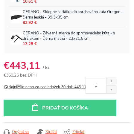
€443,11
/ ks
€360,25 bez DPH
Jednotková
Najnižšia cena za posledných 30 dní: 443,11 €
cena:
PRIDAŤ DO KOŠÍKA
Opýtať sa
Strážiť
Zdieľať