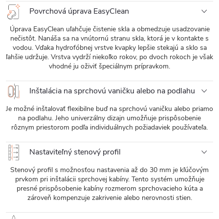
Povrchová úprava EasyClean
Úprava EasyClean uľahčuje čistenie skla a obmedzuje usadzovanie
nečistôt. Nanáša sa na vnútornú stranu skla, ktorá je v kontakte s
vodou. Vďaka hydrofóbnej vrstve kvapky lepšie stekajú a sklo sa
ľahšie udržuje. Vrstva vydrží niekoľko rokov, po dvoch rokoch je však
vhodné ju oživiť špeciálnym prípravkom.
Inštalácia na sprchovú vaničku alebo na podlahu
Je možné inštalovať flexibilne buď na sprchovú vaničku alebo priamo
na podlahu. Jeho univerzálny dizajn umožňuje prispôsobenie
rôznym priestorom podľa individuálnych požiadaviek používateľa.
Nastaviteľný stenový profil
Stenový profil s možnosťou nastavenia až do 30 mm je kľúčovým
prvkom pri inštalácii sprchovej kabíny. Tento systém umožňuje
presné prispôsobenie kabíny rozmerom sprchovacieho kúta a
zároveň kompenzuje zakrivenie alebo nerovnosti stien.