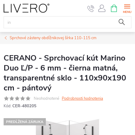
Prejsť
NÁKUPN
KOŠÍK
na
obsah
Sprchové zásteny obdĺžnikovej šírka 110-115 cm
CERANO - Sprchovací kút Marino
Duo Ľ/P - 6 mm - čierna matná,
transparentné sklo - 110x90x190
cm - pántový
Neohodnotené
Podrobnosti hodnotenia
Kód:
CER-480205
PREDĹŽENÁ ZÁRUKA