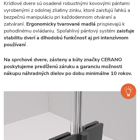
Krídlové dvere sú osadené robustnými kovovými pántami
vyrobenými z odolnej zliatiny zinku, ktoré zaisťujú ľahkú a
bezpečnú manipuláciu pri každodennom otváraní a
zatváraní.
Ergonomicky tvarované madlá
prispievajú k
pohodlnému ovládaniu. Spoľahlivý pántový systém
zaisťuje
stabilitu dverí a dlhodobú funkčnosť aj pri intenzívnom
používaní
.
Na sprchové dvere, zásteny a kúty značky CERANO
poskytujeme predĺženú záruku a garanciu možnosti
nákupu náhradných dielov po dobu minimálne 10 rokov.