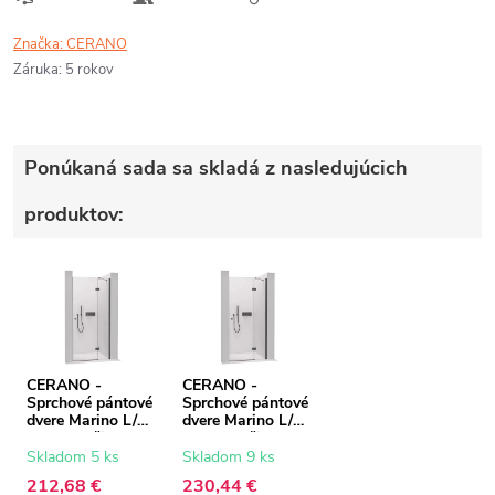
Značka:
CERANO
Záruka
:
5 rokov
Ponúkaná sada sa skladá z nasledujúcich
produktov:
CERANO -
CERANO -
Sprchové pántové
Sprchové pántové
dvere Marino L/P
dvere Marino L/P
- 6 mm - čierna
- 6 mm - čierna
matná,
matná,
Skladom 5 ks
Skladom 9 ks
transparentné
transparentné
212,68 €
230,44 €
sklo - 90x190 cm
sklo - 110x190