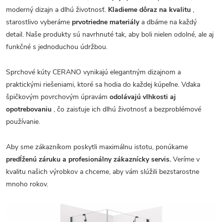
moderný dizajn a dlhú životnosť.
Kladieme dôraz na kvalitu
,
starostlivo vyberáme
prvotriedne materiály
a dbáme na každý
detail. Naše produkty sú navrhnuté tak, aby boli nielen odolné, ale aj
funkčné s jednoduchou údržbou.
Sprchové kúty CERANO vynikajú elegantným dizajnom a
praktickými riešeniami, ktoré sa hodia do každej kúpeľne. Vďaka
špičkovým povrchovým úpravám
odolávajú vlhkosti aj
opotrebovaniu
, čo zaisťuje ich dlhú životnosť a bezproblémové
používanie.
Aby sme zákazníkom poskytli maximálnu istotu, ponúkame
predĺženú záruku a profesionálny zákaznícky servis.
Veríme v
kvalitu našich výrobkov a chceme, aby vám slúžili bezstarostne
mnoho rokov.