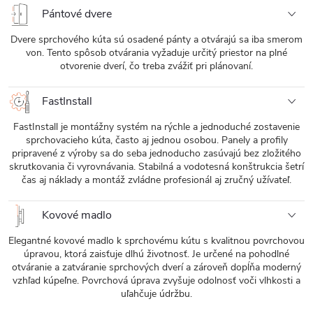
Pántové dvere
Dvere sprchového kúta sú osadené pánty a otvárajú sa iba smerom
von. Tento spôsob otvárania vyžaduje určitý priestor na plné
otvorenie dverí, čo treba zvážiť pri plánovaní.
FastInstall
FastInstall je montážny systém na rýchle a jednoduché zostavenie
sprchovacieho kúta, často aj jednou osobou. Panely a profily
pripravené z výroby sa do seba jednoducho zasúvajú bez zložitého
skrutkovania či vyrovnávania. Stabilná a vodotesná konštrukcia šetrí
čas aj náklady a montáž zvládne profesionál aj zručný užívateľ.
Kovové madlo
Elegantné kovové madlo k sprchovému kútu s kvalitnou povrchovou
úpravou, ktorá zaisťuje dlhú životnosť. Je určené na pohodlné
otváranie a zatváranie sprchových dverí a zároveň dopĺňa moderný
vzhľad kúpeľne. Povrchová úprava zvyšuje odolnosť voči vlhkosti a
uľahčuje údržbu.