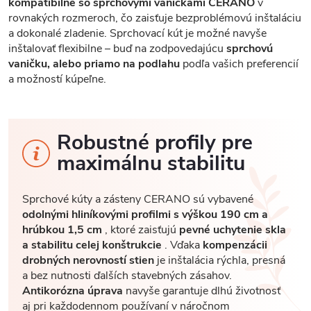
kompatibilné so sprchovými vaničkami CERANO
v
rovnakých rozmeroch, čo zaisťuje bezproblémovú inštaláciu
a dokonalé zladenie. Sprchovací kút je možné navyše
inštalovať flexibilne – buď na zodpovedajúcu
sprchovú
vaničku, alebo priamo na podlahu
podľa vašich preferencií
a možností kúpeľne.
Robustné profily pre
maximálnu stabilitu
Sprchové kúty a zásteny CERANO sú vybavené
odolnými hliníkovými profilmi s výškou 190 cm a
hrúbkou 1,5 cm
, ktoré zaisťujú
pevné uchytenie skla
a stabilitu celej konštrukcie
. Vďaka
kompenzácii
drobných nerovností stien
je inštalácia rýchla, presná
a bez nutnosti ďalších stavebných zásahov.
Antikorózna úprava
navyše garantuje dlhú životnosť
aj pri každodennom používaní v náročnom