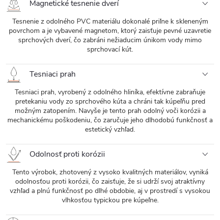
Magnetické tesnenie dverí
Tesnenie z odolného PVC materiálu dokonalé priľne k skleneným
povrchom a je vybavené magnetom, ktorý zaisťuje pevné uzavretie
sprchových dverí, čo zabráni nežiaducim únikom vody mimo
sprchovací kút.
Tesniaci prah
Tesniaci prah, vyrobený z odolného hliníka, efektívne zabraňuje
pretekaniu vody zo sprchového kúta a chráni tak kúpeľňu pred
možným zatopením. Navyše je tento prah odolný voči korózii a
mechanickému poškodeniu, čo zaručuje jeho dlhodobú funkčnosť a
estetický vzhľad.
Odolnosť proti korózii
Tento výrobok, zhotovený z vysoko kvalitných materiálov, vyniká
odolnosťou proti korózii, čo zaisťuje, že si udrží svoj atraktívny
vzhľad a plnú funkčnosť po dlhé obdobie, aj v prostredí s vysokou
vlhkosťou typickou pre kúpeľne.