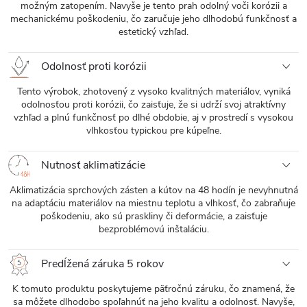
možným zatopením. Navyše je tento prah odolný voči korózii a
mechanickému poškodeniu, čo zaručuje jeho dlhodobú funkčnosť a
estetický vzhľad.
Odolnosť proti korózii
Tento výrobok, zhotovený z vysoko kvalitných materiálov, vyniká
odolnosťou proti korózii, čo zaisťuje, že si udrží svoj atraktívny
vzhľad a plnú funkčnosť po dlhé obdobie, aj v prostredí s vysokou
vlhkosťou typickou pre kúpeľne.
Nutnosť aklimatizácie
Aklimatizácia sprchových zásten a kútov na 48 hodín je nevyhnutná
na adaptáciu materiálov na miestnu teplotu a vlhkosť, čo zabraňuje
poškodeniu, ako sú praskliny či deformácie, a zaisťuje
bezproblémovú inštaláciu.
Predĺžená záruka 5 rokov
K tomuto produktu poskytujeme päťročnú záruku, čo znamená, že
sa môžete dlhodobo spoľahnúť na jeho kvalitu a odolnosť. Navyše,