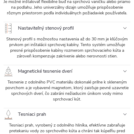
Je možné inštalovať flexibilne buď na sprchovú vaničku alebo priamo
na podlahu. Jeho univerzálny dizajn umožňuje prispôsobenie
rôznym priestorom podľa individuálnych požiadaviek používateľa.
Nastaviteľný stenový profil
Stenový profil s možnosťou nastavenia až do 30 mm je kľúčovým
prvkom pri inštalácii sprchovej kabíny. Tento systém umožňuje
presné prispôsobenie kabíny rozmerom sprchovacieho kúta a
zároveň kompenzuje zakrivenie alebo nerovnosti stien.
Magnetické tesnenie dverí
Tesnenie z odolného PVC materiálu dokonalé priľne k skleneným
povrchom a je vybavené magnetom, ktorý zaisťuje pevné uzavretie
sprchových dverí, čo zabráni nežiaducim únikom vody mimo
sprchovací kút.
Tesniaci prah
Tesniaci prah, vyrobený z odolného hliníka, efektívne zabraňuje
pretekaniu vody zo sprchového kúta a chráni tak kúpeľňu pred