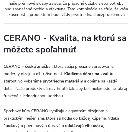
naše prémiové služby zaistia, že prípadné otázky alebo potreby
budú vyriešené rýchlo a efektívne. Táto kombinácia zaisťuje, že vaša
skúsenosť s produktom bude vždy prvotriedna a bezproblémová.
CERANO - Kvalita, na ktorú sa
môžete spoľahnúť
CERANO – česká značka
, ktorá spája precízne spracovanie,
moderný dizajn a dlhú životnosť.
Kladieme dôraz na kvalitu
,
starostlivo vyberáme
prvotriedne materiály
a dbáme na každý
detail. Naše produkty sú navrhnuté tak, aby boli nielen odolné, ale aj
funkčné s jednoduchou údržbou.
Sprchové kúty CERANO vynikajú elegantným dizajnom a
praktickými riešeniami, ktoré sa hodia do každej kúpeľne. Vďaka
špičkovým povrchovým úpravám
odolávajú vlhkosti aj