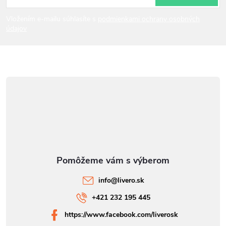
i
Vložením e-mailu súhlasíte s
podmienkami ochrany osobných
údajov
e
info
@
livero.sk
+421 232 195 445
https://www.facebook.com/liverosk