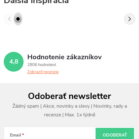
Ďalšia inšpirácia
Hodnotenie zákazníkov
4,8
2806 hodnotení
Zobraziť recenzie
Z
Odoberať newsletter
á
p
ä
t
Email
ODOBERAŤ