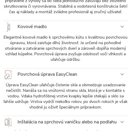
pripravené z výroby sa do seba jednoducho zasúvajú bez zložitého
skrutkovania či vyrovnávania. Stabilná a vodotesná konštrukcia šetrí
čas aj náklady a montáž zvládne profesionál aj zručný užívateľ.
Kovové madlo
Elegantné kovové madlo k sprchovému kútu s kvalitnou povrchovou
úpravou, ktorá zaisťuje dlhú životnosť. Je určené na pohodlné
otváranie a zatváranie sprchových dverí a zároveň dopĺňa moderný
vzhľad kúpeľne. Povrchová úprava zvyšuje odolnosť voči vlhkosti a
uľahčuje údržbu.
Povrchová úprava EasyClean
Úprava EasyClean uľahčuje čistenie skla a obmedzuje usadzovanie
nečistôt. Nanáša sa na vnútornú stranu skla, ktorá je v kontakte s
vodou. Vďaka hydrofóbnej vrstve kvapky lepšie stekajú a sklo sa
ľahšie udržuje. Vrstva vydrží niekoľko rokov, po dvoch rokoch je však
vhodné ju oživiť špeciálnym prípravkom.
Inštalácia na sprchovú vaničku alebo na podlahu