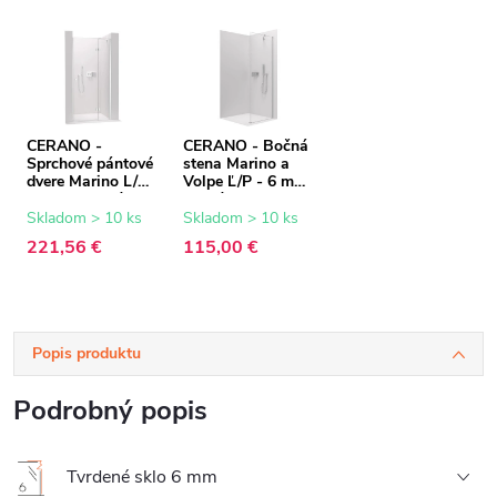
CERANO -
CERANO - Bočná
Sprchové pántové
stena Marino a
dvere Marino L/P
Volpe Ľ/P - 6 mm
- 6 mm - chróm,
- chróm,
transparentné
transparentné
Skladom > 10 ks
Skladom > 10 ks
sklo - 100x190
sklo - 70x190 cm
221,56 €
115,00 €
cm
Popis produktu
Podrobný popis
Tvrdené sklo 6 mm