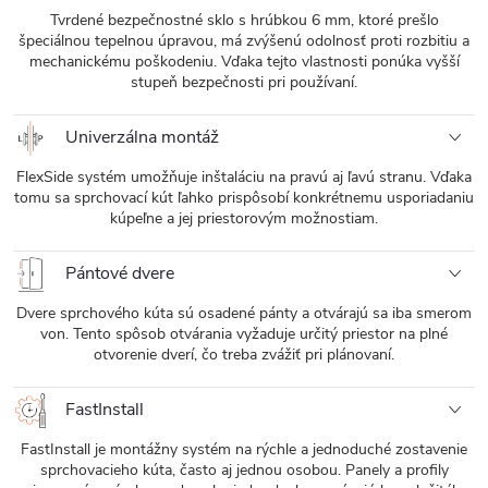
Tvrdené bezpečnostné sklo s hrúbkou 6 mm, ktoré prešlo
špeciálnou tepelnou úpravou, má zvýšenú odolnosť proti rozbitiu a
mechanickému poškodeniu. Vďaka tejto vlastnosti ponúka vyšší
stupeň bezpečnosti pri používaní.
Univerzálna montáž
FlexSide systém umožňuje inštaláciu na pravú aj ľavú stranu. Vďaka
tomu sa sprchovací kút ľahko prispôsobí konkrétnemu usporiadaniu
kúpeľne a jej priestorovým možnostiam.
Pántové dvere
Dvere sprchového kúta sú osadené pánty a otvárajú sa iba smerom
von. Tento spôsob otvárania vyžaduje určitý priestor na plné
otvorenie dverí, čo treba zvážiť pri plánovaní.
FastInstall
FastInstall je montážny systém na rýchle a jednoduché zostavenie
sprchovacieho kúta, často aj jednou osobou. Panely a profily