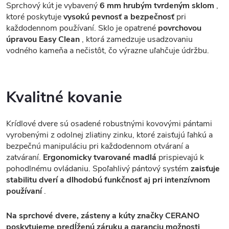
Sprchový kút je vybavený
6 mm hrubým tvrdeným sklom
,
ktoré poskytuje
vysokú pevnosť a bezpečnosť
pri
každodennom používaní. Sklo je opatrené
povrchovou
úpravou Easy Clean
, ktorá zamedzuje usadzovaniu
vodného kameňa a nečistôt, čo výrazne uľahčuje údržbu.
Kvalitné kovanie
Krídlové dvere sú osadené robustnými kovovými pántami
vyrobenými z odolnej zliatiny zinku, ktoré zaisťujú ľahkú a
bezpečnú manipuláciu pri každodennom otváraní a
zatváraní.
Ergonomicky tvarované madlá
prispievajú k
pohodlnému ovládaniu. Spoľahlivý pántový systém
zaisťuje
stabilitu dverí a dlhodobú funkčnosť aj pri intenzívnom
používaní
.
Na sprchové dvere, zásteny a kúty značky CERANO
poskytujeme predĺženú záruku a garanciu možnosti