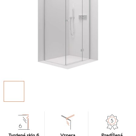
Tvrdené sklo 6
Vzpera
Predĺžená