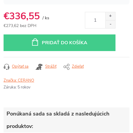
€336,55
/ ks
€273,62 bez DPH
Jednotková
cena:
PRIDAŤ DO KOŠÍKA
Opýtať sa
Strážiť
Zdieľať
Značka:
CERANO
Záruka
:
5 rokov
Ponúkaná sada sa skladá z nasledujúcich
produktov: