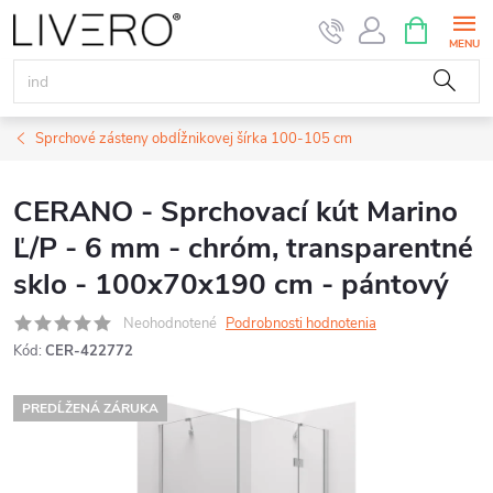
Prejsť
NÁKUPN
KOŠÍK
na
obsah
Sprchové zásteny obdĺžnikovej šírka 100-105 cm
CERANO - Sprchovací kút Marino
Ľ/P - 6 mm - chróm, transparentné
sklo - 100x70x190 cm - pántový
Neohodnotené
Podrobnosti hodnotenia
Kód:
CER-422772
PREDĹŽENÁ ZÁRUKA