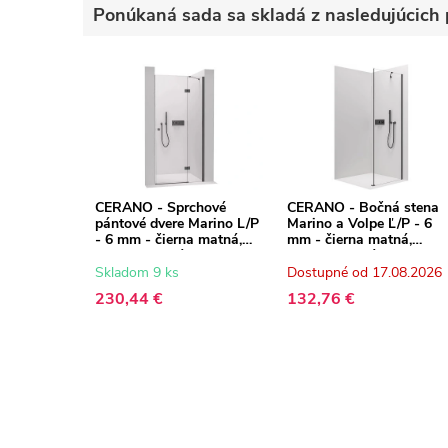
Ponúkaná sada sa skladá z nasledujúcich 
CERANO - Sprchové
CERANO - Bočná stena
pántové dvere Marino L/P
Marino a Volpe Ľ/P - 6
- 6 mm - čierna matná,
mm - čierna matná,
transparentné sklo -
transparentné sklo -
110x190 cm
90x190 cm
Skladom 9 ks
Dostupné od 17.08.2026
230,44 €
132,76 €