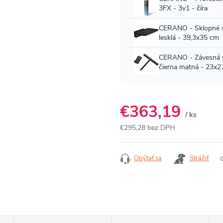
€363,19
/ ks
€295,28 bez DPH
Jednotková
cena:
Opýtať sa
Strážiť