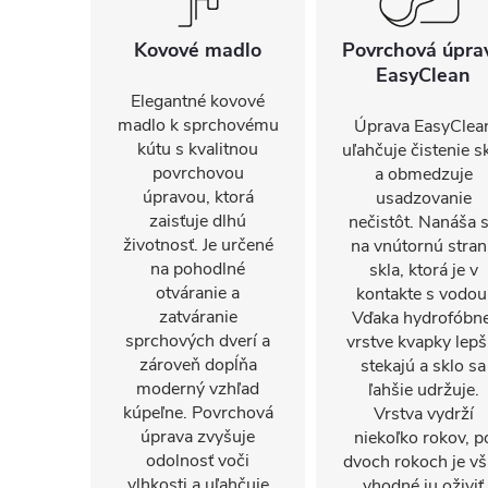
Kovové madlo
Povrchová úpra
EasyClean
Elegantné kovové
madlo k sprchovému
Úprava EasyClea
kútu s kvalitnou
uľahčuje čistenie s
povrchovou
a obmedzuje
úpravou, ktorá
usadzovanie
zaisťuje dlhú
nečistôt. Nanáša 
životnosť. Je určené
na vnútornú stra
na pohodlné
skla, ktorá je v
otváranie a
kontakte s vodou
zatváranie
Vďaka hydrofóbne
sprchových dverí a
vrstve kvapky lepš
zároveň dopĺňa
stekajú a sklo sa
moderný vzhľad
ľahšie udržuje.
kúpeľne. Povrchová
Vrstva vydrží
úprava zvyšuje
niekoľko rokov, p
odolnosť voči
dvoch rokoch je vš
vlhkosti a uľahčuje
vhodné ju oživiť