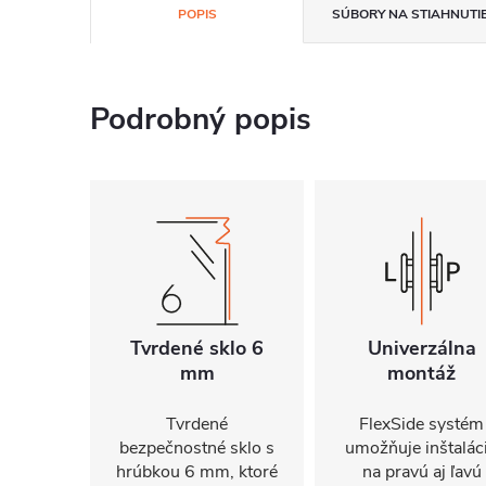
POPIS
SÚBORY NA STIAHNUTI
Podrobný popis
Tvrdené sklo 6
Univerzálna
mm
montáž
Tvrdené
FlexSide systém
bezpečnostné sklo s
umožňuje inštalác
hrúbkou 6 mm, ktoré
na pravú aj ľavú