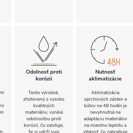
Odolnosť proti
Nutnosť
korózii
aklimatizácie
ho
Tento výrobok,
Aklimatizácia
zhotovený z vysoko
sprchových zásten a
iu
kvalitných
kútov na 48 hodín je
ho
materiálov, vyniká
nevyhnutná na
odolnosťou proti
adaptáciu materiálov
korózii, čo zaisťuje,
na miestnu teplotu a
m.
že si udrží svoj
vlhkosť, čo zabraňuje