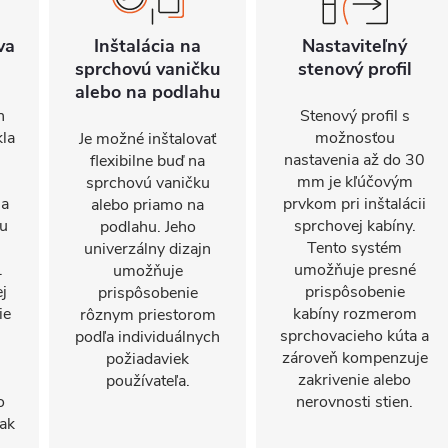
va
Inštalácia na
Nastaviteľný
sprchovú vaničku
stenový profil
alebo na podlahu
n
Stenový profil s
kla
možnosťou
Je možné inštalovať
nastavenia až do 30
flexibilne buď na
mm je kľúčovým
sprchovú vaničku
sa
prvkom pri inštalácii
alebo priamo na
nu
sprchovej kabíny.
podlahu. Jeho
Tento systém
univerzálny dizajn
.
umožňuje presné
umožňuje
j
prispôsobenie
prispôsobenie
ie
kabíny rozmerom
rôznym priestorom
sprchovacieho kúta a
podľa individuálnych
zároveň kompenzuje
požiadaviek
zakrivenie alebo
používateľa.
o
nerovnosti stien.
ak