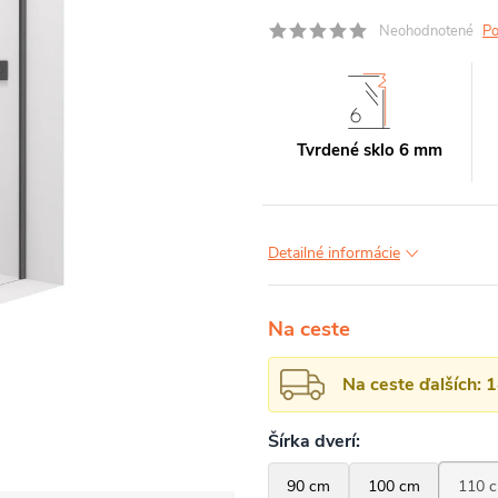
Neohodnotené
Po
Tvrdené sklo 6 mm
Detailné informácie
Na ceste
Na ceste ďalších: 