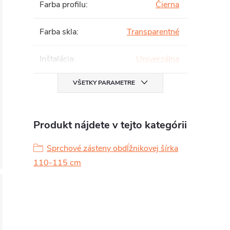
Farba profilu
:
Čierna
Farba skla
:
Transparentné
Inštalácia
:
Univerzálna
VŠETKY PARAMETRE
Produkt nájdete v tejto kategórii
Sprchové zásteny obdĺžnikovej šírka
110-115 cm