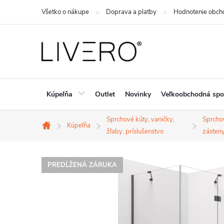
Prejsť
Všetko o nákupe
Doprava a platby
Hodnotenie obch
na
obsah
Kúpeľňa
Outlet
Novinky
Veľkoobchodná spo
Sprchové kúty, vaničky,
Sprcho
Kúpeľňa
Domov
žľaby, príslušenstvo
zásteny
PREDĹŽENÁ ZÁRUKA