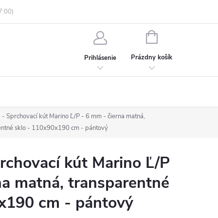
enky ochrany osobných údajov
Informácie o objednávke
NÁKUPNÝ
KOŠÍK
Prázdny košík
Prihlásenie
 Sprchovací kút Marino Ľ/P - 6 mm - čierna matná,
entné sklo - 110x90x190 cm - pántový
chovací kút Marino Ľ/P
na matná, transparentné
0x190 cm - pántový