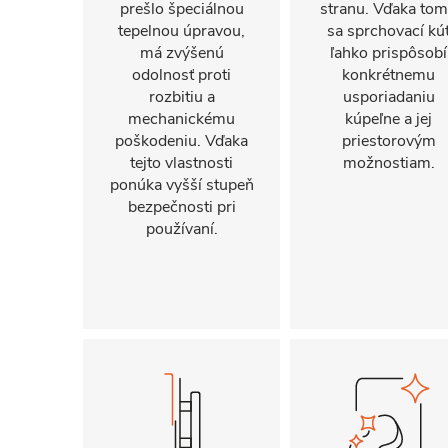
prešlo špeciálnou
stranu. Vďaka to
tepelnou úpravou,
sa sprchovací kú
má zvýšenú
ľahko prispôsobí
odolnosť proti
konkrétnemu
rozbitiu a
usporiadaniu
mechanickému
kúpeľne a jej
poškodeniu. Vďaka
priestorovým
tejto vlastnosti
možnostiam.
ponúka vyšší stupeň
bezpečnosti pri
používaní.