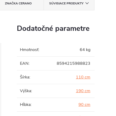
ZNAČKA
CERANO
SÚVISIACE PRODUKTY
Dodatočné parametre
Hmotnosť
:
64 kg
EAN
:
8594215988823
Šírka
:
110 cm
Výška
:
190 cm
Hĺbka
:
90 cm