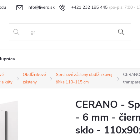
info@livero.sk
+421 232 195 445
odu
Vrátenie tovaru a reklamácia
Obchodné podmienky
Podmi
lupráca
vé
Obdĺžnikové
Sprchové zásteny obdĺžnikovej
CERANO -
 a kúty
zásteny
šírka 110-115 cm
transpar
CERANO - Spr
- 6 mm - čier
sklo - 110x9