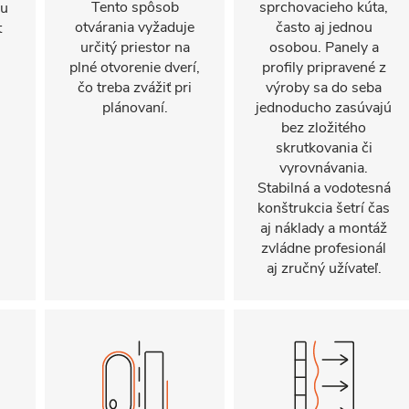
Tento spôsob
sprchovacieho kúta,
mu
otvárania vyžaduje
často aj jednou
t
určitý priestor na
osobou. Panely a
plné otvorenie dverí,
profily pripravené z
čo treba zvážiť pri
výroby sa do seba
plánovaní.
jednoducho zasúvajú
bez zložitého
skrutkovania či
vyrovnávania.
Stabilná a vodotesná
konštrukcia šetrí čas
aj náklady a montáž
zvládne profesionál
aj zručný užívateľ.