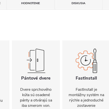
E
HODNOTENIE
DISKUSIA
Pántové dvere
FastInstall
Dvere sprchového
FastInstall je
kúta sú osadené
montážny systém na
pánty a otvárajú sa
rýchle a jednoduché
iu
iba smerom von.
zostavenie