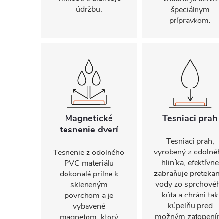
údržbu.
špeciálnym
prípravkom.
Magnetické
Tesniaci prah
tesnenie dverí
Tesniaci prah,
vyrobený z odolné
Tesnenie z odolného
hliníka, efektívne
PVC materiálu
zabraňuje pretekan
dokonalé priľne k
vody zo sprchové
skleneným
kúta a chráni tak
povrchom a je
kúpeľňu pred
vybavené
možným zatopení
magnetom, ktorý