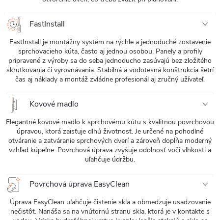
FastInstall
FastInstall je montážny systém na rýchle a jednoduché zostavenie
sprchovacieho kúta, často aj jednou osobou. Panely a profily
pripravené z výroby sa do seba jednoducho zasúvajú bez zložitého
skrutkovania či vyrovnávania. Stabilná a vodotesná konštrukcia šetrí
čas aj náklady a montáž zvládne profesionál aj zručný užívateľ.
Kovové madlo
Elegantné kovové madlo k sprchovému kútu s kvalitnou povrchovou
úpravou, ktorá zaisťuje dlhú životnosť. Je určené na pohodlné
otváranie a zatváranie sprchových dverí a zároveň dopĺňa moderný
vzhľad kúpeľne. Povrchová úprava zvyšuje odolnosť voči vlhkosti a
uľahčuje údržbu.
Povrchová úprava EasyClean
Úprava EasyClean uľahčuje čistenie skla a obmedzuje usadzovanie
nečistôt. Nanáša sa na vnútornú stranu skla, ktorá je v kontakte s