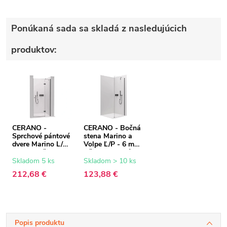
Ponúkaná sada sa skladá z nasledujúcich
produktov:
CERANO -
CERANO - Bočná
Sprchové pántové
stena Marino a
dvere Marino L/P
Volpe Ľ/P - 6 mm
- 6 mm - čierna
- čierna matná,
matná,
transparentné
Skladom 5 ks
Skladom > 10 ks
transparentné
sklo - 80x190 cm
212,68 €
123,88 €
sklo - 90x190 cm
Popis produktu