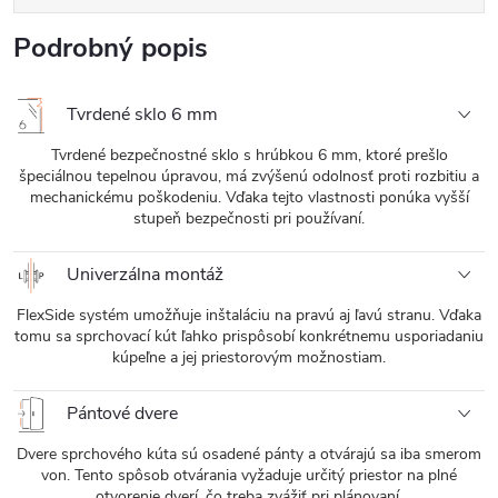
Podrobný popis
Tvrdené sklo 6 mm
Tvrdené bezpečnostné sklo s hrúbkou 6 mm, ktoré prešlo
špeciálnou tepelnou úpravou, má zvýšenú odolnosť proti rozbitiu a
mechanickému poškodeniu. Vďaka tejto vlastnosti ponúka vyšší
stupeň bezpečnosti pri používaní.
Univerzálna montáž
FlexSide systém umožňuje inštaláciu na pravú aj ľavú stranu. Vďaka
tomu sa sprchovací kút ľahko prispôsobí konkrétnemu usporiadaniu
kúpeľne a jej priestorovým možnostiam.
Pántové dvere
Dvere sprchového kúta sú osadené pánty a otvárajú sa iba smerom
von. Tento spôsob otvárania vyžaduje určitý priestor na plné
otvorenie dverí, čo treba zvážiť pri plánovaní.