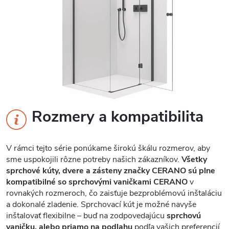
Rozmery a kompatibilita
V rámci tejto série ponúkame širokú škálu rozmerov, aby
sme uspokojili rôzne potreby našich zákazníkov.
Všetky
sprchové kúty, dvere a zásteny značky CERANO sú plne
kompatibilné so sprchovými vaničkami CERANO
v
rovnakých rozmeroch, čo zaisťuje bezproblémovú inštaláciu
a dokonalé zladenie. Sprchovací kút je možné navyše
inštalovať flexibilne – buď na zodpovedajúcu
sprchovú
vaničku, alebo priamo na podlahu
podľa vašich preferencií