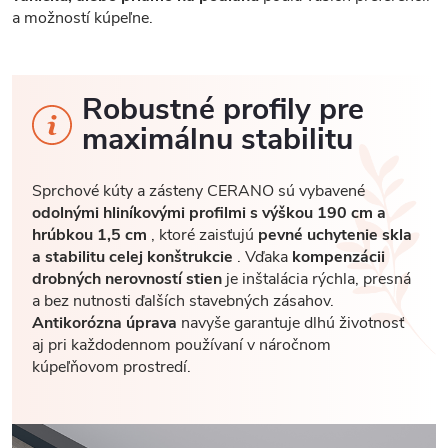
a možností kúpeľne.
Robustné profily pre
maximálnu stabilitu
Sprchové kúty a zásteny CERANO sú vybavené
odolnými hliníkovými profilmi s výškou 190 cm a
hrúbkou 1,5 cm
, ktoré zaisťujú
pevné uchytenie skla
a stabilitu celej konštrukcie
. Vďaka
kompenzácii
drobných nerovností stien
je inštalácia rýchla, presná
a bez nutnosti ďalších stavebných zásahov.
Antikorózna úprava
navyše garantuje dlhú životnosť
aj pri každodennom používaní v náročnom
kúpeľňovom prostredí.