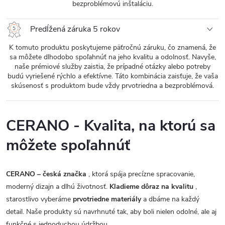
bezproblémovú inštaláciu.
Predĺžená záruka 5 rokov
K tomuto produktu poskytujeme päťročnú záruku, čo znamená, že
sa môžete dlhodobo spoľahnúť na jeho kvalitu a odolnosť. Navyše,
naše prémiové služby zaistia, že prípadné otázky alebo potreby
budú vyriešené rýchlo a efektívne. Táto kombinácia zaisťuje, že vaša
skúsenosť s produktom bude vždy prvotriedna a bezproblémová.
CERANO - Kvalita, na ktorú sa
môžete spoľahnúť
CERANO – česká značka
, ktorá spája precízne spracovanie,
moderný dizajn a dlhú životnosť.
Kladieme dôraz na kvalitu
,
starostlivo vyberáme
prvotriedne materiály
a dbáme na každý
detail. Naše produkty sú navrhnuté tak, aby boli nielen odolné, ale aj
funkčné s jednoduchou údržbou.