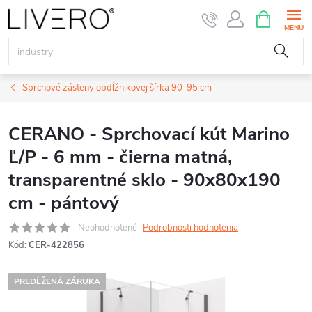
Prejsť
NÁKUPN
KOŠÍK
na
obsah
Sprchové zásteny obdĺžnikovej šírka 90-95 cm
CERANO - Sprchovací kút Marino
Ľ/P - 6 mm - čierna matná,
transparentné sklo - 90x80x190
cm - pántový
Neohodnotené
Podrobnosti hodnotenia
Kód:
CER-422856
PREDĹŽENÁ ZÁRUKA