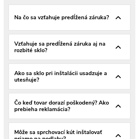
Na čo sa vzťahuje predĺžená záruka?
Vzťahuje sa predĺžená záruka aj na
rozbité sklo?
Ako sa sklo pri inštalácii usadzuje a
utesňuje?
Čo keď tovar dorazí poškodený? Ako
prebieha reklamácia?
Môže sa sprchovací kút inštalovať
priamo na podlahu?