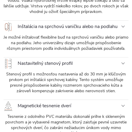
vodou. Vďaka hydrofóbnej vrstve kvapky lepšie stekajú a sklo sa
ľahšie udržuje. Vrstva vydrží niekoľko rokov, po dvoch rokoch je však
vhodné ju oživiť špeciálnym prípravkom.
Inštalácia na sprchovú vaničku alebo na podlahu
Je možné inštalovať flexibilne buď na sprchovú vaničku alebo priamo
na podlahu. Jeho univerzálny dizajn umožňuje prispôsobenie
rôznym priestorom podľa individuálnych požiadaviek používateľa.
Nastaviteľný stenový profil
Stenový profil s možnosťou nastavenia až do 30 mm je kľúčovým
prvkom pri inštalácii sprchovej kabíny. Tento systém umožňuje
presné prispôsobenie kabíny rozmerom sprchovacieho kúta a
zároveň kompenzuje zakrivenie alebo nerovnosti stien.
Magnetické tesnenie dverí
Tesnenie z odolného PVC materiálu dokonalé priľne k skleneným
povrchom a je vybavené magnetom, ktorý zaisťuje pevné uzavretie
sprchových dverí, čo zabráni nežiaducim únikom vody mimo