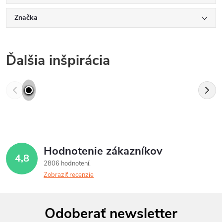
Značka
Ďalšia inšpirácia
Hodnotenie zákazníkov
4,8
2806 hodnotení
Zobraziť recenzie
Z
Odoberať newsletter
á