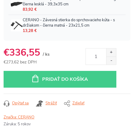
€336,55
/ ks
€273,62 bez DPH
Jednotková
cena:
PRIDAŤ DO KOŠÍKA
Opýtať sa
Strážiť
Zdieľať
Značka:
CERANO
Záruka
:
5 rokov