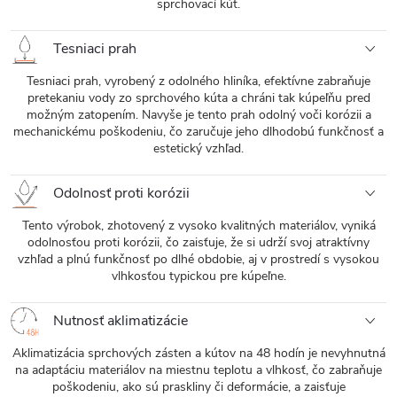
sprchovací kút.
Tesniaci prah
Tesniaci prah, vyrobený z odolného hliníka, efektívne zabraňuje
pretekaniu vody zo sprchového kúta a chráni tak kúpeľňu pred
možným zatopením. Navyše je tento prah odolný voči korózii a
mechanickému poškodeniu, čo zaručuje jeho dlhodobú funkčnosť a
estetický vzhľad.
Odolnosť proti korózii
Tento výrobok, zhotovený z vysoko kvalitných materiálov, vyniká
odolnosťou proti korózii, čo zaisťuje, že si udrží svoj atraktívny
vzhľad a plnú funkčnosť po dlhé obdobie, aj v prostredí s vysokou
vlhkosťou typickou pre kúpeľne.
Nutnosť aklimatizácie
Aklimatizácia sprchových zásten a kútov na 48 hodín je nevyhnutná
na adaptáciu materiálov na miestnu teplotu a vlhkosť, čo zabraňuje
poškodeniu, ako sú praskliny či deformácie, a zaisťuje