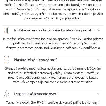
Úprava EasyClean uľahčuje čistenie skla a obmedzuje usadzovanie
nečistôt. Nanáša sa na vnútornú stranu skla, ktorá je v kontakte s
vodou. Vďaka hydrofóbnej vrstve kvapky lepšie stekajú a sklo sa
ľahšie udržuje. Vrstva vydrží niekoľko rokov, po dvoch rokoch je však
vhodné ju oživiť špeciálnym prípravkom.
Inštalácia na sprchovú vaničku alebo na podlahu
Je možné inštalovať flexibilne buď na sprchovú vaničku alebo priamo
na podlahu. Jeho univerzálny dizajn umožňuje prispôsobenie
rôznym priestorom podľa individuálnych požiadaviek používateľa.
Nastaviteľný stenový profil
Stenový profil s možnosťou nastavenia až do 30 mm je kľúčovým
prvkom pri inštalácii sprchovej kabíny. Tento systém umožňuje
presné prispôsobenie kabíny rozmerom sprchovacieho kúta a
zároveň kompenzuje zakrivenie alebo nerovnosti stien.
Magnetické tesnenie dverí
Tesnenie z odolného PVC materiálu dokonalé priľne k skleneným