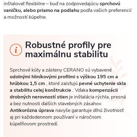
inštalovať flexibilne – buď na zodpovedajúcu
sprchovú
vaničku, alebo priamo na podlahu
podľa vašich preferencií
a možností kúpeľne.
Robustné profily pre
maximálnu stabilitu
Sprchové kúty a zásteny CERANO sú vybavené
odolnými hliníkovými profilmi s výškou 195 cm a
hrúbkou 1,5 cm
, ktoré zaisťujú
pevné uchytenie skla
a stabilitu celej konštrukcie
. Vďaka
kompenzácii
drobných nerovností stien
je inštalácia rýchla, presná
a bez nutnosti ďalších stavebných zásahov.
Antikorózna úprava
navyše garantuje dlhú životnosť
aj pri každodennom používaní v náročnom
kúpeľňovom prostredí.