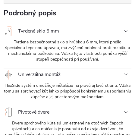
Podrobný popis
Tvrdené sklo 6 mm
Tvrdené bezpečnostné sklo s hrúbkou 6 mm, ktoré prešlo
špeciálnou tepelnou úpravou, má zvýšenú odolnosť proti rozbitiu a
mechanickému poškodeniu. Vďaka tejto vlastnosti ponúka vyšší
stupeň bezpečnosti pri používaní.
Univerzálna montáž
FlexSide systém umožňuje inštaláciu na pravú aj ľavú stranu. Vďaka
tomu sa sprchovací kút ľahko prispôsobí konkrétnemu usporiadaniu
kúpeľne a jej priestorovým možnostiam.
Pivotové dvere
Dvere sprchového kúta sú umiestnené na otočných čapoch
(pivotoch) a os otáčania je posunutá od okraja dverí von, čo
umožňuje ľahšie otváranie. Toto riešenie vyžaduje určitý priestor na