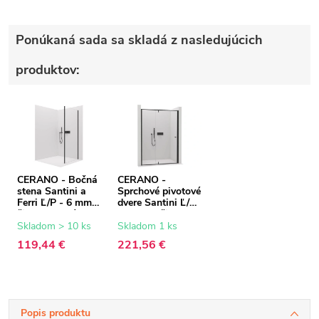
Ponúkaná sada sa skladá z nasledujúcich
produktov:
CERANO - Bočná
CERANO -
stena Santini a
Sprchové pivotové
Ferri Ľ/P - 6 mm -
dvere Santini Ľ/P
čierna matná,
- 6 mm - čierna
transparentné
matná,
Skladom > 10 ks
Skladom 1 ks
sklo - 80x195 cm
transparentné
119,44 €
221,56 €
sklo - 110x195
cm
Popis produktu