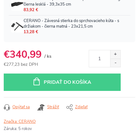
€340,99
/ ks
€277,23 bez DPH
Jednotková
cena:
PRIDAŤ DO KOŠÍKA
Opýtať sa
Strážiť
Zdieľať
Značka:
CERANO
Záruka
:
5 rokov