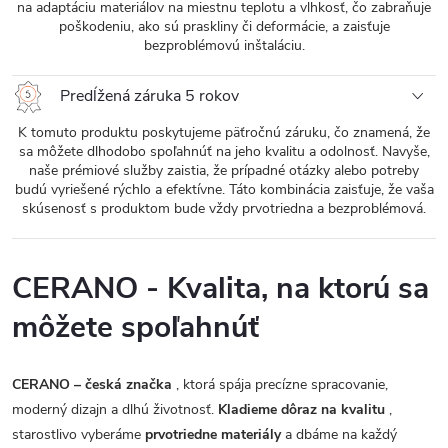
na adaptáciu materiálov na miestnu teplotu a vlhkosť, čo zabraňuje
poškodeniu, ako sú praskliny či deformácie, a zaisťuje
bezproblémovú inštaláciu.
Predĺžená záruka 5 rokov
K tomuto produktu poskytujeme päťročnú záruku, čo znamená, že
sa môžete dlhodobo spoľahnúť na jeho kvalitu a odolnosť. Navyše,
naše prémiové služby zaistia, že prípadné otázky alebo potreby
budú vyriešené rýchlo a efektívne. Táto kombinácia zaisťuje, že vaša
skúsenosť s produktom bude vždy prvotriedna a bezproblémová.
CERANO - Kvalita, na ktorú sa
môžete spoľahnúť
CERANO – česká značka
, ktorá spája precízne spracovanie,
moderný dizajn a dlhú životnosť.
Kladieme dôraz na kvalitu
,
starostlivo vyberáme
prvotriedne materiály
a dbáme na každý