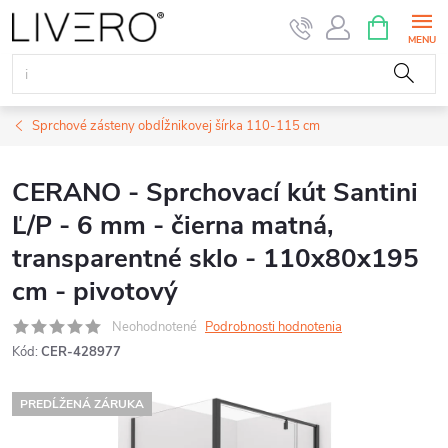
Prejsť
NÁKUPN
KOŠÍK
na
obsah
Sprchové zásteny obdĺžnikovej šírka 110-115 cm
CERANO - Sprchovací kút Santini
Ľ/P - 6 mm - čierna matná,
transparentné sklo - 110x80x195
cm - pivotový
Neohodnotené
Podrobnosti hodnotenia
Kód:
CER-428977
PREDĹŽENÁ ZÁRUKA