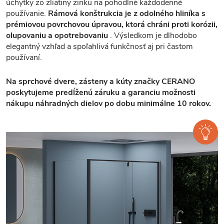
úchytky zo zliatiny zinku na pohodlné každodenné
používanie.
Rámová konštrukcia je z odolného hliníka s
prémiovou povrchovou úpravou, ktorá chráni proti korózii,
olupovaniu a opotrebovaniu
. Výsledkom je dlhodobo
elegantný vzhľad a spoľahlivá funkčnosť aj pri častom
používaní.
Na sprchové dvere, zásteny a kúty značky CERANO
poskytujeme predĺženú záruku a garanciu možnosti
nákupu náhradných dielov po dobu minimálne 10 rokov.