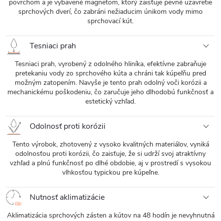
povrchom a je vybavené magnetom, ktorý zaisťuje pevné uzavretie
sprchových dverí, čo zabráni nežiaducim únikom vody mimo
sprchovací kút.
Tesniaci prah
Tesniaci prah, vyrobený z odolného hliníka, efektívne zabraňuje
pretekaniu vody zo sprchového kúta a chráni tak kúpeľňu pred
možným zatopením. Navyše je tento prah odolný voči korózii a
mechanickému poškodeniu, čo zaručuje jeho dlhodobú funkčnosť a
estetický vzhľad.
Odolnosť proti korózii
Tento výrobok, zhotovený z vysoko kvalitných materiálov, vyniká
odolnosťou proti korózii, čo zaisťuje, že si udrží svoj atraktívny
vzhľad a plnú funkčnosť po dlhé obdobie, aj v prostredí s vysokou
vlhkosťou typickou pre kúpeľne.
Nutnosť aklimatizácie
Aklimatizácia sprchových zásten a kútov na 48 hodín je nevyhnutná