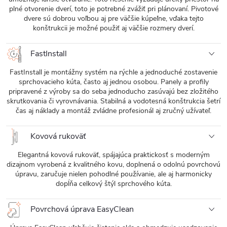
plné otvorenie dverí, toto je potrebné zvážiť pri plánovaní. Pivotové
dvere sú dobrou voľbou aj pre väčšie kúpeľne, vďaka tejto
konštrukcii je možné použiť aj väčšie rozmery dverí.
FastInstall
FastInstall je montážny systém na rýchle a jednoduché zostavenie
sprchovacieho kúta, často aj jednou osobou. Panely a profily
pripravené z výroby sa do seba jednoducho zasúvajú bez zložitého
skrutkovania či vyrovnávania. Stabilná a vodotesná konštrukcia šetrí
čas aj náklady a montáž zvládne profesionál aj zručný užívateľ.
Kovová rukoväť
Elegantná kovová rukoväť, spájajúca praktickosť s moderným
dizajnom vyrobená z kvalitného kovu, doplnená o odolnú povrchovú
úpravu, zaručuje nielen pohodlné používanie, ale aj harmonicky
dopĺňa celkový štýl sprchového kúta.
Povrchová úprava EasyClean