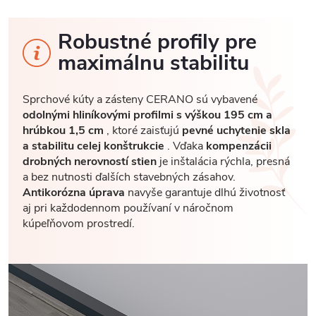
Robustné profily pre
maximálnu stabilitu
Sprchové kúty a zásteny CERANO sú vybavené
odolnými hliníkovými profilmi s výškou 195 cm a
hrúbkou 1,5 cm
, ktoré zaisťujú
pevné uchytenie skla
a stabilitu celej konštrukcie
. Vďaka
kompenzácii
drobných nerovností stien
je inštalácia rýchla, presná
a bez nutnosti ďalších stavebných zásahov.
Antikorózna úprava
navyše garantuje dlhú životnosť
aj pri každodennom používaní v náročnom
kúpeľňovom prostredí.