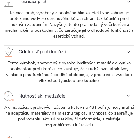
Tesniaci prah
Tesniaci prah, vyrobený z odolného hliníka, efektívne zabraňuje
pretekaniu vody zo sprchového kúta a chráni tak kúpeľňu pred
možným zatopením. Navyše je tento prah odolný voči korózii a
mechanickému poškodeniu, čo zaručuje jeho dlhodobú funkčnosť a
estetický vzhľad.
Odolnosť proti korózii
Tento výrobok, zhotovený z vysoko kvalitných materiálov, vyniká
odolnosťou proti korózii, čo zaisťuje, že si udrží svoj atraktívny
vzhľad a plnú funkčnosť po dlhé obdobie, aj v prostredí s vysokou
vlhkosťou typickou pre kúpeľne.
Nutnosť aklimatizácie
Aklimatizácia sprchových zásten a kútov na 48 hodín je nevyhnutná
na adaptáciu materiálov na miestnu teplotu a vlhkosť, čo zabraňuje
poškodeniu, ako sú praskliny či deformácie, a zaisťuje
bezproblémovú inštaláciu.