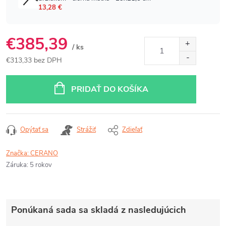
€385,39
/ ks
€313,33 bez DPH
Jednotková
cena:
PRIDAŤ DO KOŠÍKA
Opýtať sa
Strážiť
Zdieľať
Značka:
CERANO
Záruka
:
5 rokov
Ponúkaná sada sa skladá z nasledujúcich