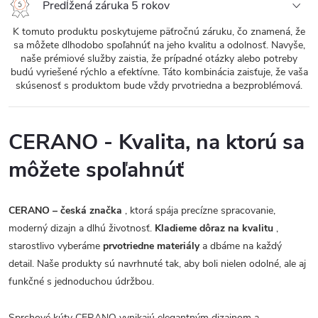
Predĺžená záruka 5 rokov
K tomuto produktu poskytujeme päťročnú záruku, čo znamená, že
sa môžete dlhodobo spoľahnúť na jeho kvalitu a odolnosť. Navyše,
naše prémiové služby zaistia, že prípadné otázky alebo potreby
budú vyriešené rýchlo a efektívne. Táto kombinácia zaisťuje, že vaša
skúsenosť s produktom bude vždy prvotriedna a bezproblémová.
CERANO - Kvalita, na ktorú sa
môžete spoľahnúť
CERANO – česká značka
, ktorá spája precízne spracovanie,
moderný dizajn a dlhú životnosť.
Kladieme dôraz na kvalitu
,
starostlivo vyberáme
prvotriedne materiály
a dbáme na každý
detail. Naše produkty sú navrhnuté tak, aby boli nielen odolné, ale aj
funkčné s jednoduchou údržbou.
Sprchové kúty CERANO vynikajú elegantným dizajnom a