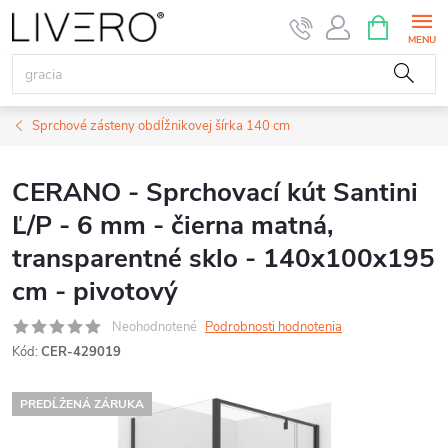
Prejsť
NÁKUPN
KOŠÍK
na
obsah
Sprchové zásteny obdĺžnikovej šírka 140 cm
CERANO - Sprchovací kút Santini
Ľ/P - 6 mm - čierna matná,
transparentné sklo - 140x100x195
cm - pivotový
Neohodnotené
Podrobnosti hodnotenia
Kód:
CER-429019
PREDĹŽENÁ ZÁRUKA