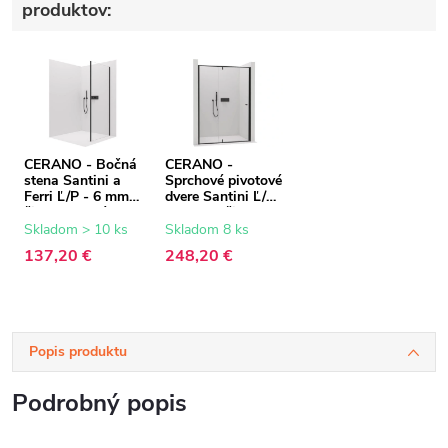
produktov:
CERANO - Bočná
CERANO -
stena Santini a
Sprchové pivotové
Ferri Ľ/P - 6 mm -
dvere Santini Ľ/P
čierna matná,
- 6 mm - čierna
transparentné
matná,
Skladom > 10 ks
Skladom 8 ks
sklo - 100x195
transparentné
137,20 €
248,20 €
cm
sklo - 140x195
cm
Popis produktu
Podrobný popis