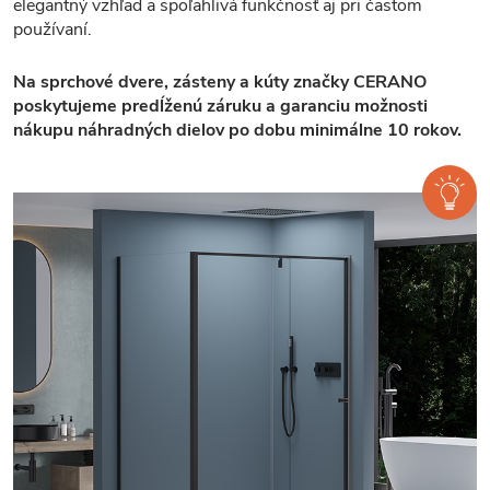
elegantný vzhľad a spoľahlivá funkčnosť aj pri častom
používaní.
Na sprchové dvere, zásteny a kúty značky CERANO
poskytujeme predĺženú záruku a garanciu možnosti
nákupu náhradných dielov po dobu minimálne 10 rokov.