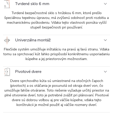
Tvrdené sklo 6 mm
Tvrdené bezpečnostné sklo s hrúbkou 6 mm, ktoré prešlo
špeciálnou tepelnou úpravou, má zvýšenú odolnosť proti rozbitiu a
mechanickému poškodeniu. Vďaka tejto vlastnosti ponúka vyšší
stupeň bezpečnosti pri používaní.
Univerzálna montáž
FlexSide systém umožňuje inštaláciu na pravú aj ľavú stranu. Vďaka
tomu sa sprchovací kút ľahko prispôsobí konkrétnemu usporiadaniu
kúpeľne a jej priestorovým možnostiam.
Pivotové dvere
Dvere sprchového kúta sú umiestnené na otočných čapoch
(pivotoch) a os otáčania je posunutá od okraja dverí von, čo
umožňuje ľahšie otváranie. Toto riešenie vyžaduje určitý priestor na
plné otvorenie dverí, toto je potrebné zvážiť pri plánovaní. Pivotové
dvere sú dobrou voľbou aj pre väčšie kúpeľne, vďaka tejto
konštrukcii je možné použiť aj väčšie rozmery dverí.