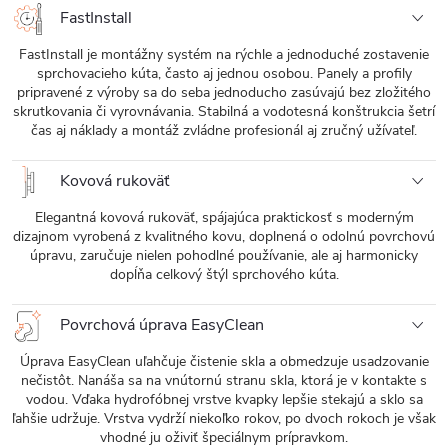
FastInstall
FastInstall je montážny systém na rýchle a jednoduché zostavenie
sprchovacieho kúta, často aj jednou osobou. Panely a profily
pripravené z výroby sa do seba jednoducho zasúvajú bez zložitého
skrutkovania či vyrovnávania. Stabilná a vodotesná konštrukcia šetrí
čas aj náklady a montáž zvládne profesionál aj zručný užívateľ.
Kovová rukoväť
Elegantná kovová rukoväť, spájajúca praktickosť s moderným
dizajnom vyrobená z kvalitného kovu, doplnená o odolnú povrchovú
úpravu, zaručuje nielen pohodlné používanie, ale aj harmonicky
dopĺňa celkový štýl sprchového kúta.
Povrchová úprava EasyClean
Úprava EasyClean uľahčuje čistenie skla a obmedzuje usadzovanie
nečistôt. Nanáša sa na vnútornú stranu skla, ktorá je v kontakte s
vodou. Vďaka hydrofóbnej vrstve kvapky lepšie stekajú a sklo sa
ľahšie udržuje. Vrstva vydrží niekoľko rokov, po dvoch rokoch je však
vhodné ju oživiť špeciálnym prípravkom.