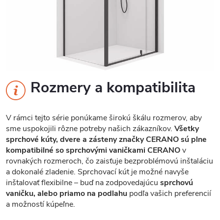
Rozmery a kompatibilita
V rámci tejto série ponúkame širokú škálu rozmerov, aby
sme uspokojili rôzne potreby našich zákazníkov.
Všetky
sprchové kúty, dvere a zásteny značky CERANO sú plne
kompatibilné so sprchovými vaničkami CERANO
v
rovnakých rozmeroch, čo zaisťuje bezproblémovú inštaláciu
a dokonalé zladenie. Sprchovací kút je možné navyše
inštalovať flexibilne – buď na zodpovedajúcu
sprchovú
vaničku, alebo priamo na podlahu
podľa vašich preferencií
a možností kúpeľne.