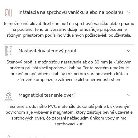
Inštalácia na sprchovú vaničku alebo na podlahu
Je možné inštalovať flexibilne buď na sprchovú vaničku alebo priamo
na podlahu. Jeho univerzálny dizajn umožňuje prispôsobenie
rôznym priestorom podľa individuálnych požiadaviek používateľa.
Nastaviteľný stenový profil
Stenový profil s možnosťou nastavenia až do 30 mm je kľúčovým
prvkom pri inštalácii sprchovej kabíny. Tento systém umožňuje
presné prispôsobenie kabíny rozmerom sprchovacieho kúta a
zároveň kompenzuje zakrivenie alebo nerovnosti stien.
Magnetické tesnenie dverí
Tesnenie z odolného PVC materiálu dokonalé priľne k skleneným
povrchom a je vybavené magnetom, ktorý zaisťuje pevné uzavretie
sprchových dverí, čo zabráni nežiaducim únikom vody mimo
sprchovací kút.