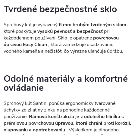
Tvrdené bezpečnostné sklo
Sprchový kút je vybavený
6 mm hrubým tvrdeným sklom
,
ktoré poskytuje
vysokú pevnosť a bezpečnosť
pri
každodennom používaní. Sklo je opatrené
povrchovou
úpravou Easy Clean
, ktorá zamedzuje usadzovaniu
vodného kameňa a nečistôt, čo výrazne uľahčuje údržbu.
Odolné materiály a komfortné
ovládanie
Sprchový kút Santini ponúka ergonomicky tvarované
úchytky zo zliatiny zinku na pohodlné každodenné
používanie.
Rámová konštrukcia je z odolného hliníka s
prémiovou povrchovou úpravou, ktorá chráni proti korózii,
olupovaniu a opotrebovaniu
. Výsledkom je dlhodobo