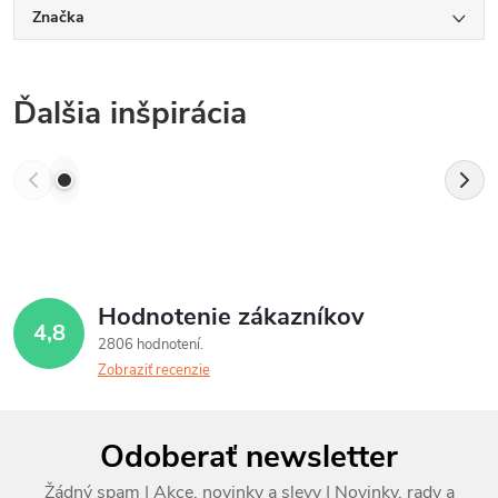
Značka
Ďalšia inšpirácia
Hodnotenie zákazníkov
4,8
2806 hodnotení
Zobraziť recenzie
Z
Odoberať newsletter
á