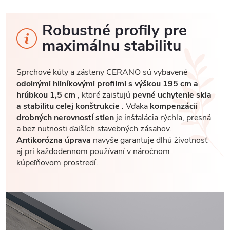
Robustné profily pre
maximálnu stabilitu
Sprchové kúty a zásteny CERANO sú vybavené
odolnými hliníkovými profilmi s výškou 195 cm a
hrúbkou 1,5 cm
, ktoré zaisťujú
pevné uchytenie skla
a stabilitu celej konštrukcie
. Vďaka
kompenzácii
drobných nerovností stien
je inštalácia rýchla, presná
a bez nutnosti ďalších stavebných zásahov.
Antikorózna úprava
navyše garantuje dlhú životnosť
aj pri každodennom používaní v náročnom
kúpeľňovom prostredí.