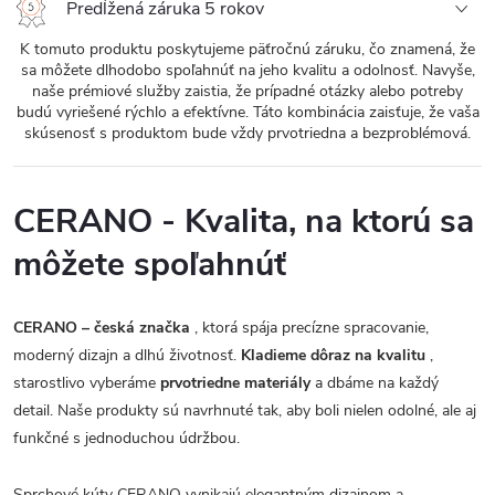
Predĺžená záruka 5 rokov
K tomuto produktu poskytujeme päťročnú záruku, čo znamená, že
sa môžete dlhodobo spoľahnúť na jeho kvalitu a odolnosť. Navyše,
naše prémiové služby zaistia, že prípadné otázky alebo potreby
budú vyriešené rýchlo a efektívne. Táto kombinácia zaisťuje, že vaša
skúsenosť s produktom bude vždy prvotriedna a bezproblémová.
CERANO - Kvalita, na ktorú sa
môžete spoľahnúť
CERANO – česká značka
, ktorá spája precízne spracovanie,
moderný dizajn a dlhú životnosť.
Kladieme dôraz na kvalitu
,
starostlivo vyberáme
prvotriedne materiály
a dbáme na každý
detail. Naše produkty sú navrhnuté tak, aby boli nielen odolné, ale aj
funkčné s jednoduchou údržbou.
Sprchové kúty CERANO vynikajú elegantným dizajnom a