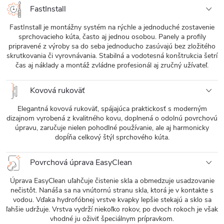
FastInstall
FastInstall je montážny systém na rýchle a jednoduché zostavenie
sprchovacieho kúta, často aj jednou osobou. Panely a profily
pripravené z výroby sa do seba jednoducho zasúvajú bez zložitého
skrutkovania či vyrovnávania. Stabilná a vodotesná konštrukcia šetrí
čas aj náklady a montáž zvládne profesionál aj zručný užívateľ.
Kovová rukoväť
Elegantná kovová rukoväť, spájajúca praktickosť s moderným
dizajnom vyrobená z kvalitného kovu, doplnená o odolnú povrchovú
úpravu, zaručuje nielen pohodlné používanie, ale aj harmonicky
dopĺňa celkový štýl sprchového kúta.
Povrchová úprava EasyClean
Úprava EasyClean uľahčuje čistenie skla a obmedzuje usadzovanie
nečistôt. Nanáša sa na vnútornú stranu skla, ktorá je v kontakte s
vodou. Vďaka hydrofóbnej vrstve kvapky lepšie stekajú a sklo sa
ľahšie udržuje. Vrstva vydrží niekoľko rokov, po dvoch rokoch je však
vhodné ju oživiť špeciálnym prípravkom.