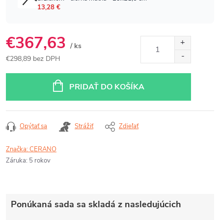
€367,63
/ ks
€298,89 bez DPH
Jednotková
cena:
PRIDAŤ DO KOŠÍKA
Opýtať sa
Strážiť
Zdieľať
Značka:
CERANO
Záruka
:
5 rokov
Ponúkaná sada sa skladá z nasledujúcich