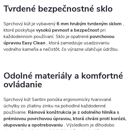
Tvrdené bezpečnostné sklo
Sprchový kút je vybavený
6 mm hrubým tvrdeným sklom
,
ktoré poskytuje
vysokú pevnosť a bezpečnosť
pri
každodennom používaní. Sklo je opatrené
povrchovou
úpravou Easy Clean
, ktorá zamedzuje usadzovaniu
vodného kameňa a nečistôt, čo výrazne uľahčuje údržbu.
Odolné materiály a komfortné
ovládanie
Sprchový kút Santini ponúka ergonomicky tvarované
úchytky zo zliatiny zinku na pohodlné každodenné
používanie.
Rámová konštrukcia je z odolného hliníka s
prémiovou povrchovou úpravou, ktorá chráni proti korózii,
olupovaniu a opotrebovaniu
. Výsledkom je dlhodobo