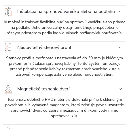
Inštalácia na sprchovú vaničku alebo na podlahu
Je možné inštalovať flexibilne buď na sprchovú vaničku alebo priamo
na podlahu. Jeho univerzálny dizajn umožňuje prispôsobenie
rôznym priestorom podľa individuálnych požiadaviek používateľa.
Nastaviteľný stenový profil
Stenový profil s možnosťou nastavenia až do 30 mm je kľúčovým
prvkom pri inštalácii sprchovej kabíny. Tento systém umožňuje
presné prispôsobenie kabíny rozmerom sprchovacieho kúta a
zároveň kompenzuje zakrivenie alebo nerovnosti stien.
Magnetické tesnenie dverí
Tesnenie z odolného PVC materiálu dokonalé priľne k skleneným
povrchom a je vybavené magnetom, ktorý zaisťuje pevné uzavretie
sprchových dverí, čo zabráni nežiaducim únikom vody mimo
sprchovací kút.