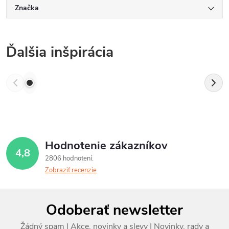
Značka
Ďalšia inšpirácia
Hodnotenie zákazníkov
4,8
2806 hodnotení
Zobraziť recenzie
Z
Odoberať newsletter
á