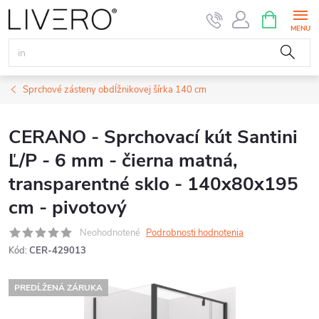
Prejsť
NÁKUPN
KOŠÍK
na
obsah
Sprchové zásteny obdĺžnikovej šírka 140 cm
CERANO - Sprchovací kút Santini
Ľ/P - 6 mm - čierna matná,
transparentné sklo - 140x80x195
cm - pivotový
Neohodnotené
Podrobnosti hodnotenia
Kód:
CER-429013
PREDĹŽENÁ ZÁRUKA