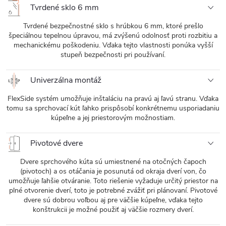
Tvrdené sklo 6 mm
Tvrdené bezpečnostné sklo s hrúbkou 6 mm, ktoré prešlo
špeciálnou tepelnou úpravou, má zvýšenú odolnosť proti rozbitiu a
mechanickému poškodeniu. Vďaka tejto vlastnosti ponúka vyšší
stupeň bezpečnosti pri používaní.
Univerzálna montáž
FlexSide systém umožňuje inštaláciu na pravú aj ľavú stranu. Vďaka
tomu sa sprchovací kút ľahko prispôsobí konkrétnemu usporiadaniu
kúpeľne a jej priestorovým možnostiam.
Pivotové dvere
Dvere sprchového kúta sú umiestnené na otočných čapoch
(pivotoch) a os otáčania je posunutá od okraja dverí von, čo
umožňuje ľahšie otváranie. Toto riešenie vyžaduje určitý priestor na
plné otvorenie dverí, toto je potrebné zvážiť pri plánovaní. Pivotové
dvere sú dobrou voľbou aj pre väčšie kúpeľne, vďaka tejto
konštrukcii je možné použiť aj väčšie rozmery dverí.