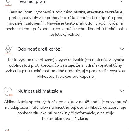
Tesniaci prah
Tesniaci prah, vyrobený z odolného hliníka, efektívne zabraňuje
pretekaniu vody zo sprchového kúta a chráni tak kúpeľňu pred
možným zatopením. Navyše je tento prah odolný voči korózii a
mechanickému poškodeniu, čo zaručuje jeho dlhodobú funkčnosť a
estetický vzhľad.
Odolnosť proti korózii
Tento výrobok, zhotovený z vysoko kvalitných materiálov, vyniká
odolnosťou proti korózii, čo zaisťuje, že si udrží svoj atraktívny
vzhľad a plnú funkčnosť po dlhé obdobie, aj v prostredí s vysokou
vlhkosťou typickou pre kúpeľne.
Nutnosť aklimatizácie
Aklimatizácia sprchových zásten a kútov na 48 hodín je nevyhnutná
na adaptáciu materiálov na miestnu teplotu a vlhkosť, čo zabraňuje
poškodeniu, ako sú praskliny či deformácie, a zaisťuje
bezproblémovú inštaláciu.