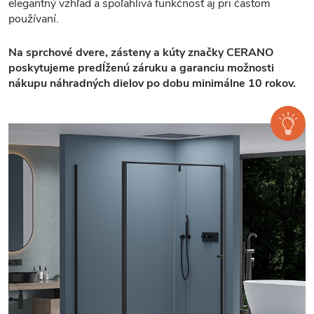
elegantný vzhľad a spoľahlivá funkčnosť aj pri častom
používaní.
Na sprchové dvere, zásteny a kúty značky CERANO
poskytujeme predĺženú záruku a garanciu možnosti
nákupu náhradných dielov po dobu minimálne 10 rokov.