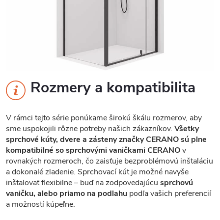
Rozmery a kompatibilita
V rámci tejto série ponúkame širokú škálu rozmerov, aby
sme uspokojili rôzne potreby našich zákazníkov.
Všetky
sprchové kúty, dvere a zásteny značky CERANO sú plne
kompatibilné so sprchovými vaničkami CERANO
v
rovnakých rozmeroch, čo zaisťuje bezproblémovú inštaláciu
a dokonalé zladenie. Sprchovací kút je možné navyše
inštalovať flexibilne – buď na zodpovedajúcu
sprchovú
vaničku, alebo priamo na podlahu
podľa vašich preferencií
a možností kúpeľne.