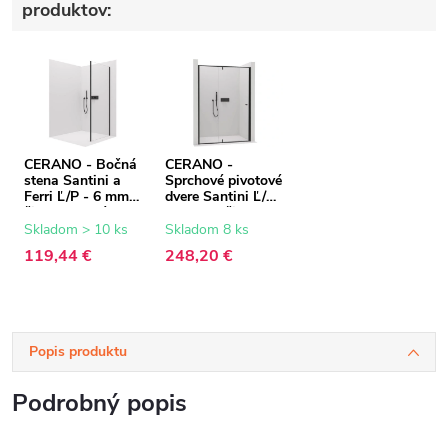
produktov:
CERANO - Bočná
CERANO -
stena Santini a
Sprchové pivotové
Ferri Ľ/P - 6 mm -
dvere Santini Ľ/P
čierna matná,
- 6 mm - čierna
transparentné
matná,
Skladom > 10 ks
Skladom 8 ks
sklo - 80x195 cm
transparentné
119,44 €
248,20 €
sklo - 140x195
cm
Popis produktu
Podrobný popis