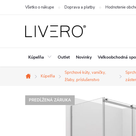
Prejsť
Všetko o nákupe
Doprava a platby
Hodnotenie obch
na
obsah
Kúpeľňa
Outlet
Novinky
Veľkoobchodná spo
Sprchové kúty, vaničky,
Sprch
Kúpeľňa
Domov
žľaby, príslušenstvo
záste
PREDĹŽENÁ ZÁRUKA