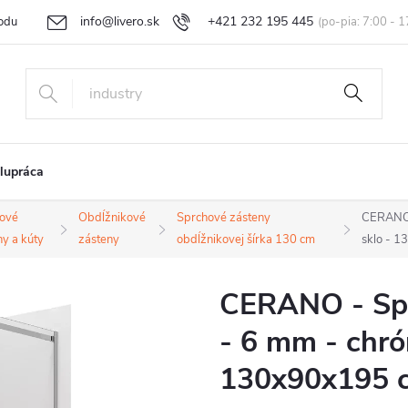
info@livero.sk
+421 232 195 445
odu
Vrátenie tovaru a reklamácia
Obchodné podmienky
Podmi
lupráca
ové
Obdĺžnikové
Sprchové zásteny
CERANO -
ny a kúty
zásteny
obdĺžnikovej šírka 130 cm
sklo - 
CERANO - Spr
- 6 mm - chró
130x90x195 c