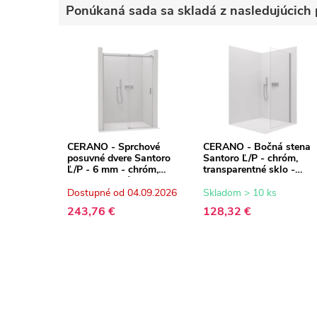
Ponúkaná sada sa skladá z nasledujúcich 
CERANO - Sprchové
CERANO - Bočná stena
posuvné dvere Santoro
Santoro Ľ/P - chróm,
Ľ/P - 6 mm - chróm,
transparentné sklo -
transparentné sklo -
90x195 cm
130x195 cm
Dostupné od 04.09.2026
Skladom > 10 ks
243,76 €
128,32 €