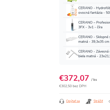
€372,07
/ ks
€302,50 bez DPH
Jednotková
cena:
Opýtať sa
Strážiť