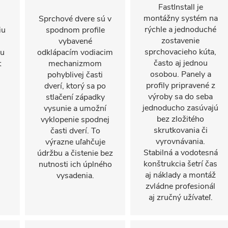
FastInstall je
montážny systém na
Sprchové dvere sú v
rýchle a jednoduché
iu
spodnom profile
zostavenie
vybavené
sprchovacieho kúta,
mu
odklápacím vodiacim
často aj jednou
t
mechanizmom
osobou. Panely a
pohyblivej časti
profily pripravené z
dverí, ktorý sa po
výroby sa do seba
stlačení západky
jednoducho zasúvajú
vysunie a umožní
bez zložitého
vyklopenie spodnej
skrutkovania či
časti dverí. To
vyrovnávania.
výrazne uľahčuje
Stabilná a vodotesná
údržbu a čistenie bez
konštrukcia šetrí čas
nutnosti ich úplného
aj náklady a montáž
vysadenia.
zvládne profesionál
aj zručný užívateľ.