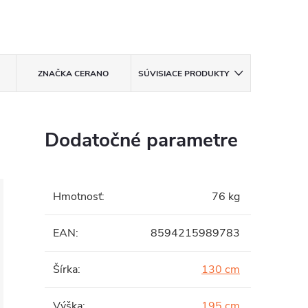
ZNAČKA
CERANO
SÚVISIACE PRODUKTY
Dodatočné parametre
Hmotnosť
:
76 kg
EAN
:
8594215989783
Šírka
:
130 cm
Výška
:
195 cm