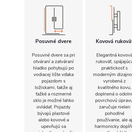
Posuvné dvere
Kovová rukovä
Posuvné dvere sa pri
Elegantná kovov
otváraní a zatváraní
rukoväť, spájajúc
hladko pohybujú po
praktickosť s
vodiacej lište vďaka
moderným dizajn
pojazdom s
vyrobená z
ložiskami, takže aj
kvalitného kovu,
ťažké a rozmerné
doplnená o odoln
sklo je možné ľahko
povrchovú úpravu
ovládať. Pojazdy
zaručuje nielen
bývajú plastové
pohodlné
alebo kovové a
používanie, ale a
upevňujú sa
harmonicky dopĺ