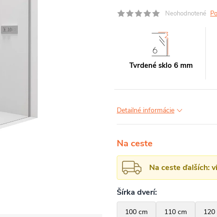
Neohodnotené
Po
Tvrdené sklo 6 mm
Detailné informácie
Na ceste
Na ceste ďalších: 