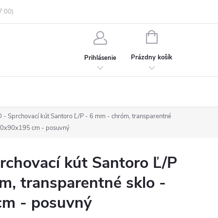
enky ochrany osobných údajov
Informácie o objednávke
NÁKUPNÝ
KOŠÍK
Prázdny košík
Prihlásenie
 Sprchovací kút Santoro Ľ/P - 6 mm - chróm, transparentné
130x90x195 cm - posuvný
chovací kút Santoro Ľ/P
m, transparentné sklo -
m - posuvný