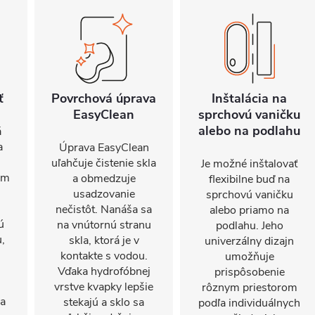
ť
Povrchová úprava
Inštalácia na
EasyClean
sprchovú vaničku
alebo na podlahu
á
a
Úprava EasyClean
uľahčuje čistenie skla
Je možné inštalovať
om
a obmedzuje
flexibilne buď na
usadzovanie
sprchovú vaničku
nečistôt. Nanáša sa
alebo priamo na
ú
na vnútornú stranu
podlahu. Jeho
,
skla, ktorá je v
univerzálny dizajn
kontakte s vodou.
umožňuje
Vďaka hydrofóbnej
prispôsobenie
j
vrstve kvapky lepšie
rôznym priestorom
ňa
stekajú a sklo sa
podľa individuálnych