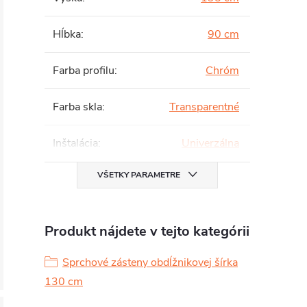
Hĺbka
:
90 cm
Farba profilu
:
Chróm
Farba skla
:
Transparentné
Inštalácia
:
Univerzálna
VŠETKY PARAMETRE
Produkt nájdete v tejto kategórii
Sprchové zásteny obdĺžnikovej šírka
130 cm