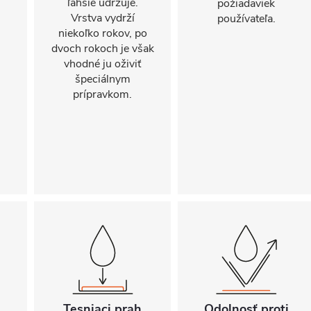
ľahšie udržuje.
požiadaviek
.
Vrstva vydrží
používateľa.
niekoľko rokov, po
dvoch rokoch je však
vhodné ju oživiť
špeciálnym
prípravkom.
Tesniaci prah
Odolnosť proti