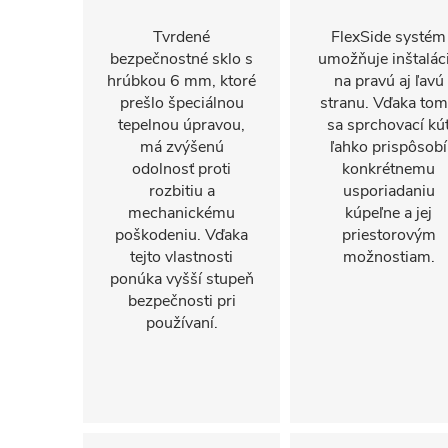
Tvrdené
FlexSide systém
bezpečnostné sklo s
umožňuje inštalác
hrúbkou 6 mm, ktoré
na pravú aj ľavú
prešlo špeciálnou
stranu. Vďaka to
tepelnou úpravou,
sa sprchovací kú
má zvýšenú
ľahko prispôsobí
odolnosť proti
konkrétnemu
rozbitiu a
usporiadaniu
mechanickému
kúpeľne a jej
poškodeniu. Vďaka
priestorovým
tejto vlastnosti
možnostiam.
ponúka vyšší stupeň
bezpečnosti pri
používaní.