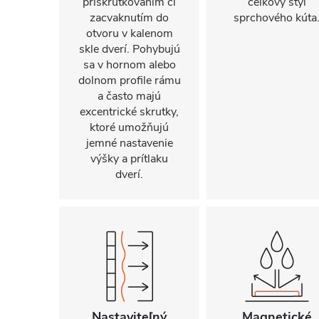
priskrutkovaním či
celkový štýl
zacvaknutím do
sprchového kúta
otvoru v kalenom
skle dverí. Pohybujú
sa v hornom alebo
dolnom profile rámu
a často majú
excentrické skrutky,
ktoré umožňujú
jemné nastavenie
výšky a prítlaku
dverí.
Nastaviteľný
Magnetické