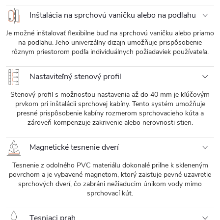
Inštalácia na sprchovú vaničku alebo na podlahu
Je možné inštalovať flexibilne buď na sprchovú vaničku alebo priamo
na podlahu. Jeho univerzálny dizajn umožňuje prispôsobenie
rôznym priestorom podľa individuálnych požiadaviek používateľa.
Nastaviteľný stenový profil
Stenový profil s možnosťou nastavenia až do 40 mm je kľúčovým
prvkom pri inštalácii sprchovej kabíny. Tento systém umožňuje
presné prispôsobenie kabíny rozmerom sprchovacieho kúta a
zároveň kompenzuje zakrivenie alebo nerovnosti stien.
Magnetické tesnenie dverí
Tesnenie z odolného PVC materiálu dokonalé priľne k skleneným
povrchom a je vybavené magnetom, ktorý zaisťuje pevné uzavretie
sprchových dverí, čo zabráni nežiaducim únikom vody mimo
sprchovací kút.
Tesniaci prah