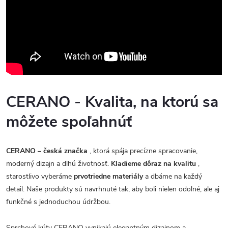
CERANO - Kvalita, na ktorú sa
môžete spoľahnúť
CERANO – česká značka
, ktorá spája precízne spracovanie,
moderný dizajn a dlhú životnosť.
Kladieme dôraz na kvalitu
,
starostlivo vyberáme
prvotriedne materiály
a dbáme na každý
detail. Naše produkty sú navrhnuté tak, aby boli nielen odolné, ale aj
funkčné s jednoduchou údržbou.
Sprchové kúty CERANO vynikajú elegantným dizajnom a