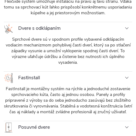
FlexSide systém umožňuje inštaláciu na pravú aj ľavú stranu. Vďaka
tomu sa sprchovací kút ľahko prispôsobí konkrétnemu usporiadaniu
kúpeľne a jej priestorovým možnostiam.
Dvere s odklápaním
Sprchové dvere sú v spodnom profile vybavené odklápacím
vodiacim mechanizmom pohyblivej časti dverí, ktorý sa po stlačení
západky vysunie a umožní vyklopenie spodnej časti dverí. To
výrazne uľahčuje údržbu a čistenie bez nutnosti ich úplného
vysadenia.
FastInstall
FastInstall je montážny systém na rýchle a jednoduché zostavenie
sprchovacieho kúta, často aj jednou osobou. Panely a profily
pripravené z výroby sa do seba jednoducho zasúvajú bez zložitého
skrutkovania či vyrovnávania. Stabilná a vodotesná konštrukcia šetrí
čas aj náklady a montáž zvládne profesionál aj zručný užívateľ.
Posuvné dvere