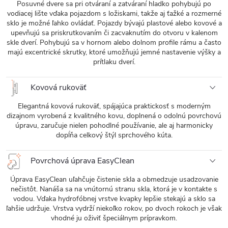
Posuvné dvere sa pri otváraní a zatváraní hladko pohybujú po
vodiacej lište vďaka pojazdom s ložiskami, takže aj ťažké a rozmerné
sklo je možné ľahko ovládať. Pojazdy bývajú plastové alebo kovové a
upevňujú sa priskrutkovaním či zacvaknutím do otvoru v kalenom
skle dverí. Pohybujú sa v hornom alebo dolnom profile rámu a často
majú excentrické skrutky, ktoré umožňujú jemné nastavenie výšky a
prítlaku dverí.
Kovová rukoväť
Elegantná kovová rukoväť, spájajúca praktickosť s moderným
dizajnom vyrobená z kvalitného kovu, doplnená o odolnú povrchovú
úpravu, zaručuje nielen pohodlné používanie, ale aj harmonicky
dopĺňa celkový štýl sprchového kúta.
Povrchová úprava EasyClean
Úprava EasyClean uľahčuje čistenie skla a obmedzuje usadzovanie
nečistôt. Nanáša sa na vnútornú stranu skla, ktorá je v kontakte s
vodou. Vďaka hydrofóbnej vrstve kvapky lepšie stekajú a sklo sa
ľahšie udržuje. Vrstva vydrží niekoľko rokov, po dvoch rokoch je však
vhodné ju oživiť špeciálnym prípravkom.