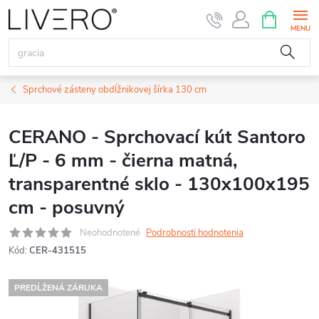
Prejsť
NÁKUPN
KOŠÍK
na
obsah
Sprchové zásteny obdĺžnikovej šírka 130 cm
CERANO - Sprchovací kút Santoro
Ľ/P - 6 mm - čierna matná,
transparentné sklo - 130x100x195
cm - posuvný
Neohodnotené
Podrobnosti hodnotenia
Kód:
CER-431515
PREDĹŽENÁ ZÁRUKA