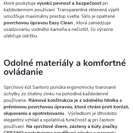
ktoré poskytuje
vysokú pevnosť a bezpečnosť
pri
každodennom používaní. Transparentná sklenená výplň
umožňuje maximálny prestup svetla. Sklo je opatrené
povrchovou úpravou Easy Clean
, ktorá zamedzuje
usadzovaniu vodného kameňa a nečistôt, čo výrazne
uľahčuje údržbu.
Odolné materiály a komfortné
ovládanie
Sprchový kút Santoro ponúka ergonomicky tvarované
úchytky zo zliatiny zinku na pohodlné každodenné
používanie.
Rámová konštrukcia je z odolného hliníka s
prémiovou povrchovou úpravou, ktorá chráni proti korózii,
olupovaniu a opotrebovaniu
. Výsledkom je dlhodobo
elegantný vzhľad a spoľahlivá funkčnosť aj pri častom
používaní.
Na sprchové dvere, zásteny a kúty značky
CERANO poskytujeme predĺženú záruku a garanciu