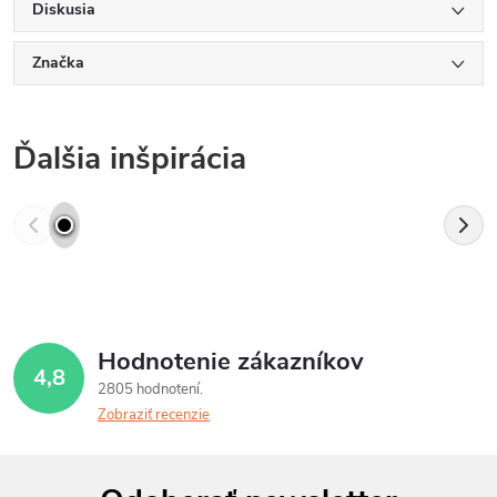
Diskusia
Značka
Ďalšia inšpirácia
Hodnotenie zákazníkov
4,8
2805 hodnotení
Zobraziť recenzie
Z