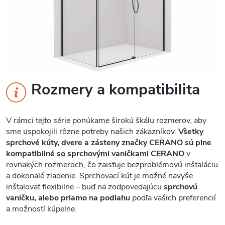
Rozmery a kompatibilita
V rámci tejto série ponúkame širokú škálu rozmerov, aby
sme uspokojili rôzne potreby našich zákazníkov.
Všetky
sprchové kúty, dvere a zásteny značky CERANO sú plne
kompatibilné so sprchovými vaničkami CERANO
v
rovnakých rozmeroch, čo zaisťuje bezproblémovú inštaláciu
a dokonalé zladenie. Sprchovací kút je možné navyše
inštalovať flexibilne – buď na zodpovedajúcu
sprchovú
vaničku, alebo priamo na podlahu
podľa vašich preferencií
a možností kúpeľne.