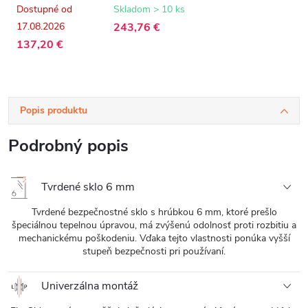
sklo - 100x195
matná,
Dostupné od
Skladom > 10 ks
cm
transparentné
17.08.2026
243,76 €
sklo - 130x195
cm
137,20 €
Popis produktu
Podrobný popis
Tvrdené sklo 6 mm
Tvrdené bezpečnostné sklo s hrúbkou 6 mm, ktoré prešlo
špeciálnou tepelnou úpravou, má zvýšenú odolnosť proti rozbitiu a
mechanickému poškodeniu. Vďaka tejto vlastnosti ponúka vyšší
stupeň bezpečnosti pri používaní.
Univerzálna montáž