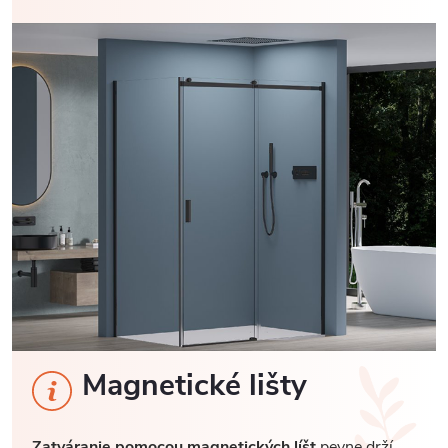
Magnetické lišty
Zatváranie pomocou magnetických líšt
pevne drží