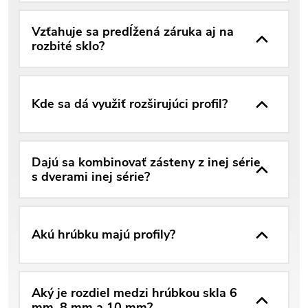
Vzťahuje sa predĺžená záruka aj na
rozbité sklo?
Kde sa dá využiť rozširujúci profil?
Dajú sa kombinovať zásteny z inej série
s dverami inej série?
Akú hrúbku majú profily?
Aký je rozdiel medzi hrúbkou skla 6
mm, 8 mm a 10 mm?