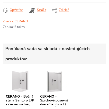
Opýtať sa
Strážiť
Zdieľať
Značka:
CERANO
Záruka
:
5 rokov
Ponúkaná sada sa skladá z nasledujúcich
produktov:
CERANO - Bočná
CERANO -
stena Santoro L/P
Sprchové posuvné
- čierna matná,
dvere Santoro Ľ/P
transparentné
- 6 mm - čierna