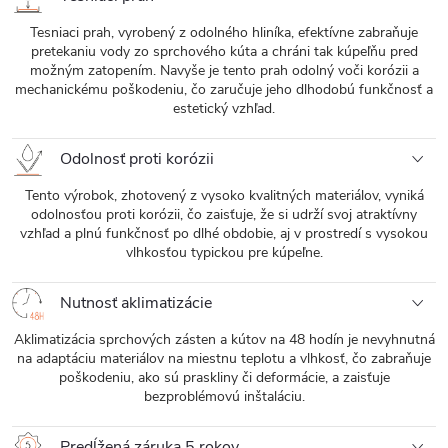
Tesniaci prah, vyrobený z odolného hliníka, efektívne zabraňuje
pretekaniu vody zo sprchového kúta a chráni tak kúpeľňu pred
možným zatopením. Navyše je tento prah odolný voči korózii a
mechanickému poškodeniu, čo zaručuje jeho dlhodobú funkčnosť a
estetický vzhľad.
Odolnosť proti korózii
Tento výrobok, zhotovený z vysoko kvalitných materiálov, vyniká
odolnosťou proti korózii, čo zaisťuje, že si udrží svoj atraktívny
vzhľad a plnú funkčnosť po dlhé obdobie, aj v prostredí s vysokou
vlhkosťou typickou pre kúpeľne.
Nutnosť aklimatizácie
Aklimatizácia sprchových zásten a kútov na 48 hodín je nevyhnutná
na adaptáciu materiálov na miestnu teplotu a vlhkosť, čo zabraňuje
poškodeniu, ako sú praskliny či deformácie, a zaisťuje
bezproblémovú inštaláciu.
Predĺžená záruka 5 rokov