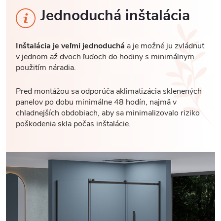
Jednoduchá inštalácia
Inštalácia je veľmi jednoduchá
a je možné ju zvládnuť
v jednom až dvoch ľuďoch do hodiny s minimálnym
použitím náradia.
Pred montážou sa odporúča aklimatizácia sklenených
panelov po dobu minimálne 48 hodín, najmä v
chladnejších obdobiach, aby sa minimalizovalo riziko
poškodenia skla počas inštalácie.