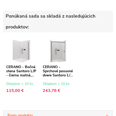
Ponúkaná sada sa skladá z nasledujúcich
produktov:
CERANO - Bočná
CERANO -
stena Santoro L/P
Sprchové posuvné
- čierna matná,
dvere Santoro Ľ/P
transparentné
- 6 mm - čierna
sklo - 70x195 cm
matná,
Skladom > 10 ks
Skladom > 10 ks
transparentné
115,00 €
243,76 €
sklo - 130x195
cm
Popis produktu