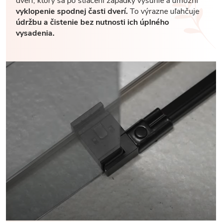
dverí, ktorý sa po stlačení západky vysunie a umožní
vyklopenie spodnej časti dverí.
To výrazne uľahčuje
údržbu a čistenie bez nutnosti ich úplného
vysadenia.