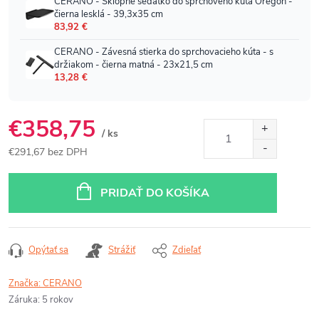
€358,75
/ ks
€291,67 bez DPH
Jednotková
cena:
PRIDAŤ DO KOŠÍKA
Opýtať sa
Strážiť
Zdieľať
Značka:
CERANO
Záruka
:
5 rokov