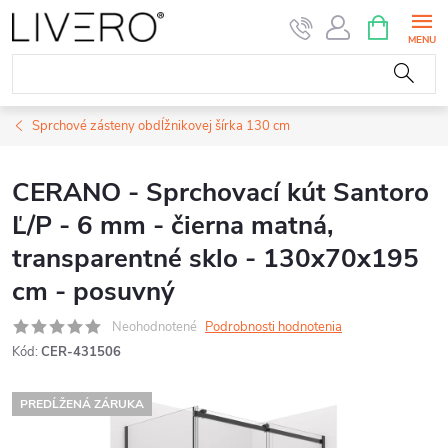
Prejsť
NÁKUPN
KOŠÍK
na
obsah
Sprchové zásteny obdĺžnikovej šírka 130 cm
CERANO - Sprchovací kút Santoro
Ľ/P - 6 mm - čierna matná,
transparentné sklo - 130x70x195
cm - posuvný
Neohodnotené
Podrobnosti hodnotenia
Kód:
CER-431506
PREDĹŽENÁ ZÁRUKA