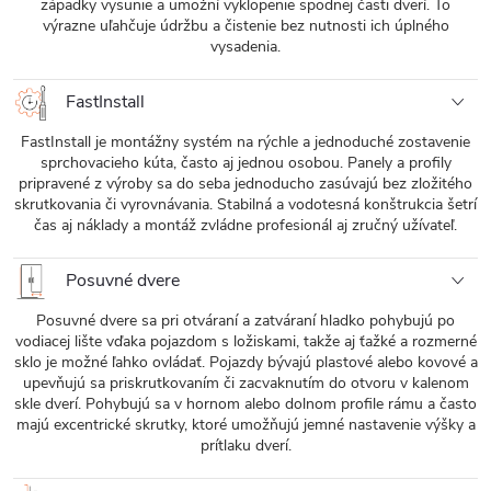
západky vysunie a umožní vyklopenie spodnej časti dverí. To
výrazne uľahčuje údržbu a čistenie bez nutnosti ich úplného
vysadenia.
FastInstall
FastInstall je montážny systém na rýchle a jednoduché zostavenie
sprchovacieho kúta, často aj jednou osobou. Panely a profily
pripravené z výroby sa do seba jednoducho zasúvajú bez zložitého
skrutkovania či vyrovnávania. Stabilná a vodotesná konštrukcia šetrí
čas aj náklady a montáž zvládne profesionál aj zručný užívateľ.
Posuvné dvere
Posuvné dvere sa pri otváraní a zatváraní hladko pohybujú po
vodiacej lište vďaka pojazdom s ložiskami, takže aj ťažké a rozmerné
sklo je možné ľahko ovládať. Pojazdy bývajú plastové alebo kovové a
upevňujú sa priskrutkovaním či zacvaknutím do otvoru v kalenom
skle dverí. Pohybujú sa v hornom alebo dolnom profile rámu a často
majú excentrické skrutky, ktoré umožňujú jemné nastavenie výšky a
prítlaku dverí.