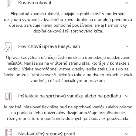
Kovová rukoväť
Elegantná kovová rukoväť, spájajúca praktickosť s moderným
dizajnom vyrobená z kvalitného kovu, doplnená o odolnú povrchovú
úpravu, zaručuje nielen pohodlné používanie, ale aj harmonicky
dopĺňa celkový štýl sprchového kúta.
Povrchová úprava EasyClean
Úprava EasyClean uľahčuje čistenie skla a obmedzuje usadzovanie
nečistôt. Nanáša sa na vnútornú stranu skla, ktorá je v kontakte s
vodou. Vďaka hydrofóbnej vrstve kvapky lepšie stekajú a sklo sa
ľahšie udržuje. Vrstva vydrží niekoľko rokov, po dvoch rokoch je však
vhodné ju oživiť špeciálnym prípravkom.
Inštalácia na sprchovú vaničku alebo na podlahu
Je možné inštalovať flexibilne buď na sprchovú vaničku alebo priamo
na podlahu. Jeho univerzálny dizajn umožňuje prispôsobenie
rôznym priestorom podľa individuálnych požiadaviek používateľa.
Nastaviteľný stenový profil