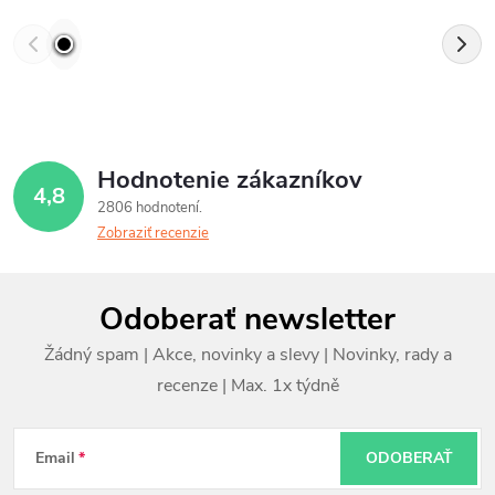
Hodnotenie zákazníkov
4,8
2806 hodnotení
Zobraziť recenzie
Z
Odoberať newsletter
á
p
ä
t
Email
ODOBERAŤ