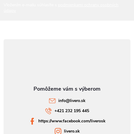
i
Vložením e-mailu súhlasíte s
podmienkami ochrany osobných
údajov
e
info
@
livero.sk
+421 232 195 445
https://www.facebook.com/liverosk
livero.sk