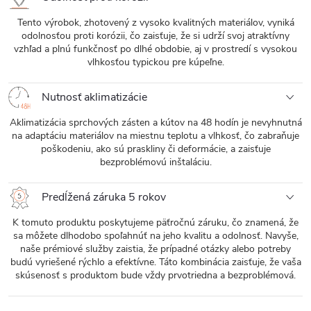
Tento výrobok, zhotovený z vysoko kvalitných materiálov, vyniká
odolnosťou proti korózii, čo zaisťuje, že si udrží svoj atraktívny
vzhľad a plnú funkčnosť po dlhé obdobie, aj v prostredí s vysokou
vlhkosťou typickou pre kúpeľne.
Nutnosť aklimatizácie
Aklimatizácia sprchových zásten a kútov na 48 hodín je nevyhnutná
na adaptáciu materiálov na miestnu teplotu a vlhkosť, čo zabraňuje
poškodeniu, ako sú praskliny či deformácie, a zaisťuje
bezproblémovú inštaláciu.
Predĺžená záruka 5 rokov
K tomuto produktu poskytujeme päťročnú záruku, čo znamená, že
sa môžete dlhodobo spoľahnúť na jeho kvalitu a odolnosť. Navyše,
naše prémiové služby zaistia, že prípadné otázky alebo potreby
budú vyriešené rýchlo a efektívne. Táto kombinácia zaisťuje, že vaša
skúsenosť s produktom bude vždy prvotriedna a bezproblémová.