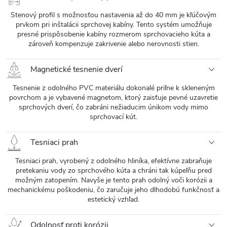
Stenový profil s možnosťou nastavenia až do 40 mm je kľúčovým
prvkom pri inštalácii sprchovej kabíny. Tento systém umožňuje
presné prispôsobenie kabíny rozmerom sprchovacieho kúta a
zároveň kompenzuje zakrivenie alebo nerovnosti stien.
Magnetické tesnenie dverí
Tesnenie z odolného PVC materiálu dokonalé priľne k skleneným
povrchom a je vybavené magnetom, ktorý zaisťuje pevné uzavretie
sprchových dverí, čo zabráni nežiaducim únikom vody mimo
sprchovací kút.
Tesniaci prah
Tesniaci prah, vyrobený z odolného hliníka, efektívne zabraňuje
pretekaniu vody zo sprchového kúta a chráni tak kúpeľňu pred
možným zatopením. Navyše je tento prah odolný voči korózii a
mechanickému poškodeniu, čo zaručuje jeho dlhodobú funkčnosť a
estetický vzhľad.
Odolnosť proti korózii