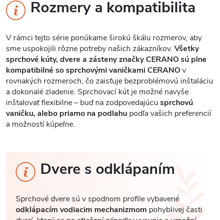
Rozmery a kompatibilita
V rámci tejto série ponúkame širokú škálu rozmerov, aby
sme uspokojili rôzne potreby našich zákazníkov.
Všetky
sprchové kúty, dvere a zásteny značky CERANO sú plne
kompatibilné so sprchovými vaničkami CERANO
v
rovnakých rozmeroch, čo zaisťuje bezproblémovú inštaláciu
a dokonalé zladenie. Sprchovací kút je možné navyše
inštalovať flexibilne – buď na zodpovedajúcu
sprchovú
vaničku, alebo priamo na podlahu
podľa vašich preferencií
a možností kúpeľne.
Dvere s odklápaním
Sprchové dvere sú v spodnom profile vybavené
odklápacím vodiacim mechanizmom
pohyblivej časti