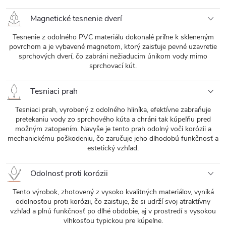
Magnetické tesnenie dverí
Tesnenie z odolného PVC materiálu dokonalé priľne k skleneným
povrchom a je vybavené magnetom, ktorý zaisťuje pevné uzavretie
sprchových dverí, čo zabráni nežiaducim únikom vody mimo
sprchovací kút.
Tesniaci prah
Tesniaci prah, vyrobený z odolného hliníka, efektívne zabraňuje
pretekaniu vody zo sprchového kúta a chráni tak kúpeľňu pred
možným zatopením. Navyše je tento prah odolný voči korózii a
mechanickému poškodeniu, čo zaručuje jeho dlhodobú funkčnosť a
estetický vzhľad.
Odolnosť proti korózii
Tento výrobok, zhotovený z vysoko kvalitných materiálov, vyniká
odolnosťou proti korózii, čo zaisťuje, že si udrží svoj atraktívny
vzhľad a plnú funkčnosť po dlhé obdobie, aj v prostredí s vysokou
vlhkosťou typickou pre kúpeľne.