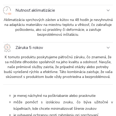
Nutnosť aklimatizácie
Aklimatizácia sprchových zásten a kútov na 48 hodín je nevyhnutná
na adaptáciu materiálov na miestnu teplotu a vlhkosť, čo zabraňuje
poškodeniu, ako sú praskliny či deformácie, a zaisťuje
bezproblémovú inštaláciu.
Záruka 5 rokov
K tomuto produktu poskytujeme päťročnú záruku, čo znamená, že
sa môžete dlhodobo spoľahnúť na jeho kvalitu a odolnosť. Navyše,
naše prémiové služby zaistia, že prípadné otázky alebo potreby
budú vyriešené rýchlo a efektívne. Táto kombinácia zaisťuje, že vaša
skúsenosť s produktom bude vždy prvotriedna a bezproblémová.
je menej náchylné na poškriabanie alebo prasknutie
môže pomôcť
s izoláciou zvuku, čo býva užitočné v
kúpeľniach, kde chcete minimalizovať šírenie zvukov
je vybavené ochranou proti zahmleniu pri sprchovaní