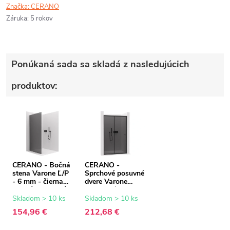
Značka:
CERANO
Záruka
:
5 rokov
Ponúkaná sada sa skladá z nasledujúcich
produktov:
CERANO - Bočná
CERANO -
stena Varone Ľ/P
Sprchové posuvné
- 6 mm - čierna
dvere Varone
matná, grafitové
POINT Ľ/P - 6
sklo - 100x195
mm - čierna
Skladom > 10 ks
Skladom > 10 ks
cm
matná, grafitové
154,96 €
212,68 €
sklo - 90x195 cm