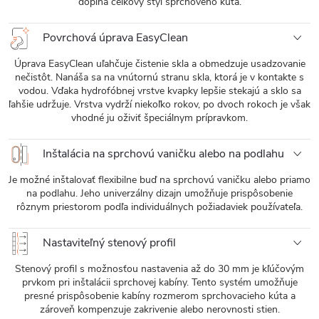
dopĺňa celkový štýl sprchového kúta.
Povrchová úprava EasyClean
Úprava EasyClean uľahčuje čistenie skla a obmedzuje usadzovanie
nečistôt. Nanáša sa na vnútornú stranu skla, ktorá je v kontakte s
vodou. Vďaka hydrofóbnej vrstve kvapky lepšie stekajú a sklo sa
ľahšie udržuje. Vrstva vydrží niekoľko rokov, po dvoch rokoch je však
vhodné ju oživiť špeciálnym prípravkom.
Inštalácia na sprchovú vaničku alebo na podlahu
Je možné inštalovať flexibilne buď na sprchovú vaničku alebo priamo
na podlahu. Jeho univerzálny dizajn umožňuje prispôsobenie
rôznym priestorom podľa individuálnych požiadaviek používateľa.
Nastaviteľný stenový profil
Stenový profil s možnosťou nastavenia až do 30 mm je kľúčovým
prvkom pri inštalácii sprchovej kabíny. Tento systém umožňuje
presné prispôsobenie kabíny rozmerom sprchovacieho kúta a
zároveň kompenzuje zakrivenie alebo nerovnosti stien.