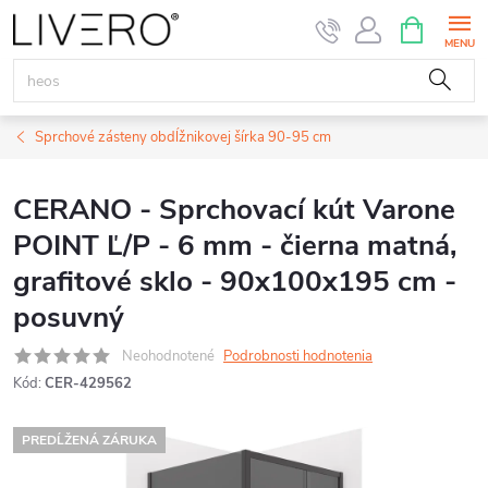
Prejsť
NÁKUPN
KOŠÍK
na
obsah
Sprchové zásteny obdĺžnikovej šírka 90-95 cm
CERANO - Sprchovací kút Varone
POINT Ľ/P - 6 mm - čierna matná,
grafitové sklo - 90x100x195 cm -
posuvný
Neohodnotené
Podrobnosti hodnotenia
Kód:
CER-429562
PREDĹŽENÁ ZÁRUKA