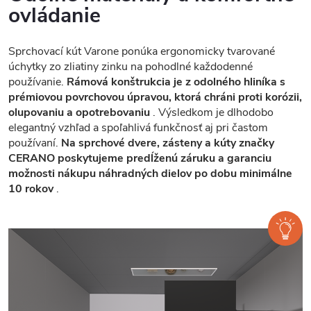
ovládanie
Sprchovací kút Varone ponúka ergonomicky tvarované
úchytky zo zliatiny zinku na pohodlné každodenné
používanie.
Rámová konštrukcia je z odolného hliníka s
prémiovou povrchovou úpravou, ktorá chráni proti korózii,
olupovaniu a opotrebovaniu
. Výsledkom je dlhodobo
elegantný vzhľad a spoľahlivá funkčnosť aj pri častom
používaní.
Na sprchové dvere, zásteny a kúty značky
CERANO poskytujeme predĺženú záruku a garanciu
možnosti nákupu náhradných dielov po dobu minimálne
10 rokov
.