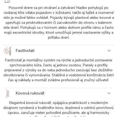
Posuvné dvere sa pri otváraní a zatváraní hladko pohybujú po
vodiacej lište vďaka pojazdom s ložiskami, takže aj ťažké a rozmerné
sklo je možné ľahko ovládať. Pojazdy bývajú plastové alebo kovové a
upevňujú sa priskrutkovaním či zacvaknutím do otvoru v kalenom
skle dverí. Pohybujú sa v hornom alebo dolnom profile rámu a často
majú excentrické skrutky, ktoré umožňujú jemné nastavenie výšky a
prítlaku dverí.
FastInstall
FastInstall je montážny systém na rýchle a jednoduché zostavenie
sprchovacieho kúta, často aj jednou osobou. Panely a profily
pripravené z výroby sa do seba jednoducho zasúvajú bez zložitého
skrutkovania či vyrovnávania. Stabilná a vodotesná konštrukcia šetrí
čas aj náklady a montáž zvládne profesionál aj zručný užívateľ.
Kovová rukoväť
Elegantná kovová rukoväť, spájajúca praktickosť s moderným
dizajnom vyrobená z kvalitného kovu, doplnená o odolnú povrchovú
úpravu, zaručuje nielen pohodlné používanie, ale aj harmonicky