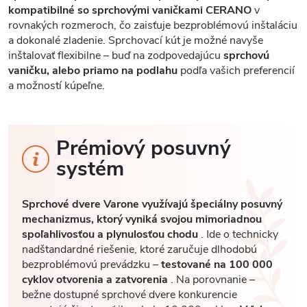
kompatibilné so sprchovými vaničkami CERANO
v
rovnakých rozmeroch, čo zaisťuje bezproblémovú inštaláciu
a dokonalé zladenie. Sprchovací kút je možné navyše
inštalovať flexibilne – buď na zodpovedajúcu
sprchovú
vaničku, alebo priamo na podlahu
podľa vašich preferencií
a možností kúpeľne.
Prémiový posuvný
systém
Sprchové dvere Varone využívajú špeciálny posuvný
mechanizmus, ktorý vyniká svojou mimoriadnou
spoľahlivosťou a plynulosťou chodu
. Ide o technicky
nadštandardné riešenie, ktoré zaručuje dlhodobú
bezproblémovú prevádzku –
testované na 100 000
cyklov otvorenia a zatvorenia
. Na porovnanie –
bežne dostupné sprchové dvere konkurencie