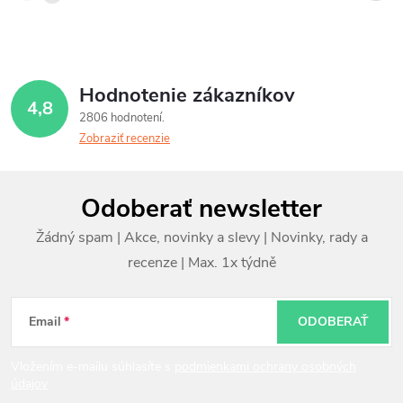
Hodnotenie zákazníkov
4,8
2806 hodnotení
Zobraziť recenzie
Z
Odoberať newsletter
á
p
ä
t
Email
ODOBERAŤ
i
Vložením e-mailu súhlasíte s
podmienkami ochrany osobných
údajov
e