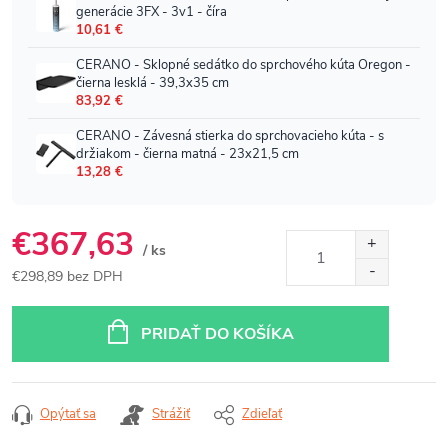
€367,63
/ ks
€298,89 bez DPH
Jednotková
cena:
PRIDAŤ DO KOŠÍKA
Opýtať sa
Strážiť
Zdieľať