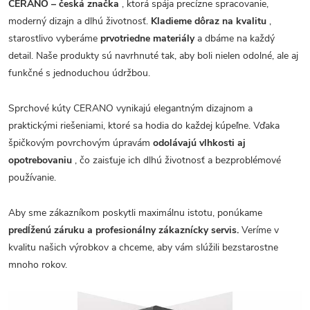
CERANO – česká značka
, ktorá spája precízne spracovanie,
moderný dizajn a dlhú životnosť.
Kladieme dôraz na kvalitu
,
starostlivo vyberáme
prvotriedne materiály
a dbáme na každý
detail. Naše produkty sú navrhnuté tak, aby boli nielen odolné, ale aj
funkčné s jednoduchou údržbou.
Sprchové kúty CERANO vynikajú elegantným dizajnom a
praktickými riešeniami, ktoré sa hodia do každej kúpeľne. Vďaka
špičkovým povrchovým úpravám
odolávajú vlhkosti aj
opotrebovaniu
, čo zaisťuje ich dlhú životnosť a bezproblémové
používanie.
Aby sme zákazníkom poskytli maximálnu istotu, ponúkame
predĺženú záruku a profesionálny zákaznícky servis.
Veríme v
kvalitu našich výrobkov a chceme, aby vám slúžili bezstarostne
mnoho rokov.