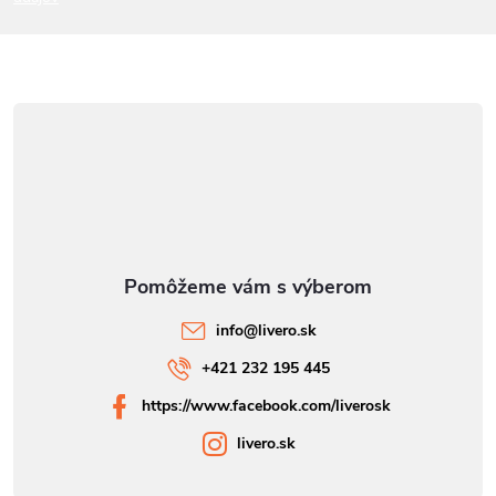
e
info
@
livero.sk
+421 232 195 445
https://www.facebook.com/liverosk
livero.sk