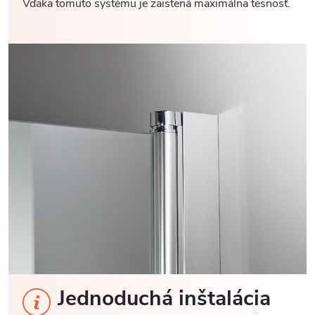
Vďaka tomuto systému je zaistená maximálna tesnosť.
Jednoduchá inštalácia