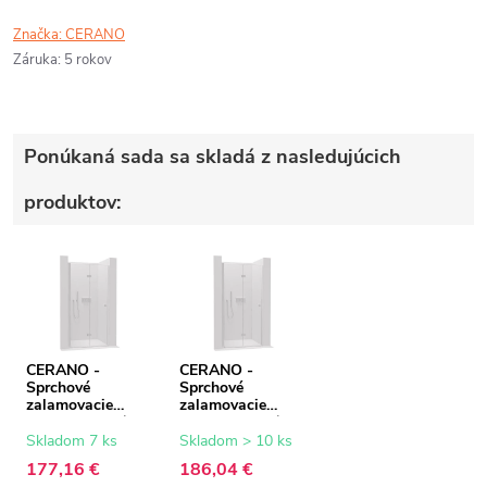
Značka:
CERANO
Záruka
:
5 rokov
Ponúkaná sada sa skladá z nasledujúcich
produktov:
CERANO -
CERANO -
Sprchové
Sprchové
zalamovacie
zalamovacie
dvere Volpe L/P -
dvere Volpe L/P -
6 mm - chróm,
6 mm - chróm,
Skladom 7 ks
Skladom > 10 ks
transparentné
transparentné
177,16 €
186,04 €
sklo - 60x190 cm
sklo - 70x190 cm