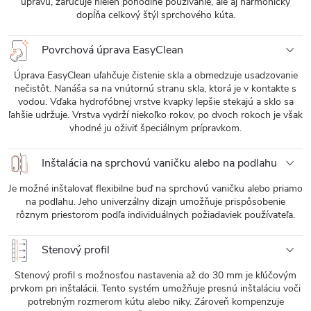
úpravu, zaručuje nielen pohodlné používanie, ale aj harmonicky
dopĺňa celkový štýl sprchového kúta.
Povrchová úprava EasyClean
Úprava EasyClean uľahčuje čistenie skla a obmedzuje usadzovanie
nečistôt. Nanáša sa na vnútornú stranu skla, ktorá je v kontakte s
vodou. Vďaka hydrofóbnej vrstve kvapky lepšie stekajú a sklo sa
ľahšie udržuje. Vrstva vydrží niekoľko rokov, po dvoch rokoch je však
vhodné ju oživiť špeciálnym prípravkom.
Inštalácia na sprchovú vaničku alebo na podlahu
Je možné inštalovať flexibilne buď na sprchovú vaničku alebo priamo
na podlahu. Jeho univerzálny dizajn umožňuje prispôsobenie
rôznym priestorom podľa individuálnych požiadaviek používateľa.
Stenový profil
Stenový profil s možnosťou nastavenia až do 30 mm je kľúčovým
prvkom pri inštalácii. Tento systém umožňuje presnú inštaláciu voči
potrebným rozmerom kútu alebo niky. Zároveň kompenzuje