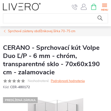
Prejsť
NÁKUPN
KOŠÍK
na
obsah
Sprchové zásteny obdĺžnikovej šírka 70-75 cm
CERANO - Sprchovací kút Volpe
Duo Ľ/P - 6 mm - chróm,
transparentné sklo - 70x60x190
cm - zalamovacie
Neohodnotené
Podrobnosti hodnotenia
Kód:
CER-480172
PREDĹŽENÁ ZÁRUKA