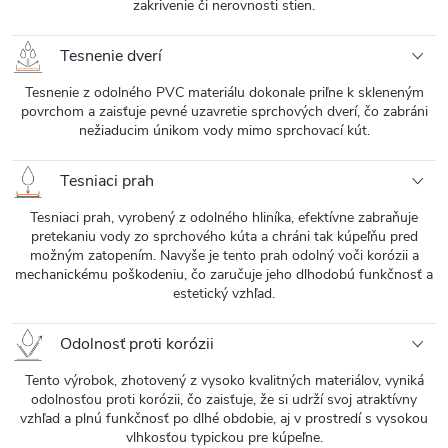
zakrivenie či nerovnosti stien.
Tesnenie dverí
Tesnenie z odolného PVC materiálu dokonale priľne k skleneným
povrchom a zaisťuje pevné uzavretie sprchových dverí, čo zabráni
nežiaducim únikom vody mimo sprchovací kút.
Tesniaci prah
Tesniaci prah, vyrobený z odolného hliníka, efektívne zabraňuje
pretekaniu vody zo sprchového kúta a chráni tak kúpeľňu pred
možným zatopením. Navyše je tento prah odolný voči korózii a
mechanickému poškodeniu, čo zaručuje jeho dlhodobú funkčnosť a
estetický vzhľad.
Odolnosť proti korózii
Tento výrobok, zhotovený z vysoko kvalitných materiálov, vyniká
odolnosťou proti korózii, čo zaisťuje, že si udrží svoj atraktívny
vzhľad a plnú funkčnosť po dlhé obdobie, aj v prostredí s vysokou
vlhkosťou typickou pre kúpeľne.