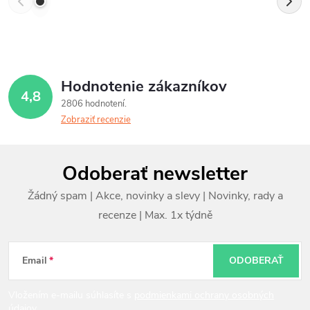
Hodnotenie zákazníkov
4,8
2806 hodnotení
Zobraziť recenzie
Z
Odoberať newsletter
á
p
ä
t
Email
ODOBERAŤ
i
Vložením e-mailu súhlasíte s
podmienkami ochrany osobných
údajov