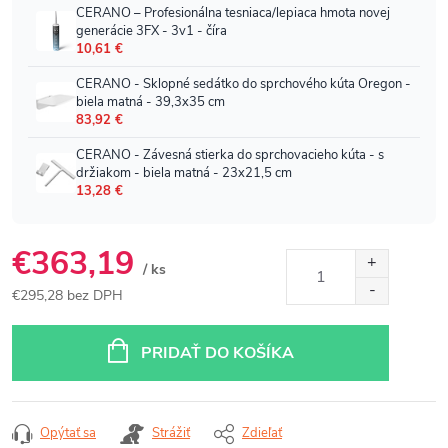
€363,19
/ ks
€295,28 bez DPH
Jednotková
cena:
PRIDAŤ DO KOŠÍKA
Opýtať sa
Strážiť
Zdieľať