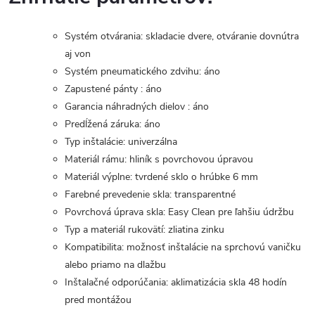
Systém otvárania: skladacie dvere, otváranie dovnútra
aj von
Systém pneumatického zdvihu: áno
Zapustené pánty : áno
Garancia náhradných dielov : áno
Predĺžená záruka: áno
Typ inštalácie: univerzálna
Materiál rámu: hliník s povrchovou úpravou
Materiál výplne: tvrdené sklo o hrúbke 6 mm
Farebné prevedenie skla: transparentné
Povrchová úprava skla: Easy Clean pre ľahšiu údržbu
Typ a materiál rukovätí: zliatina zinku
Kompatibilita: možnosť inštalácie na sprchovú vaničku
alebo priamo na dlažbu
Inštalačné odporúčania: aklimatizácia skla 48 hodín
pred montážou