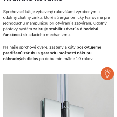
Sprchovací kút je vybavený rukoväťami vyrobenými z
odolnej zliatiny zinku, ktoré sú ergonomicky tvarované pre
jednoduchú manipuláciu pri otváraní a zatváraní. Odolný
pántový systém
zaisťuje stabilitu dverí a dlhodobú
funkčnosť
skladacieho mechanizmu.
Na naše sprchové dvere, zásteny a kúty
poskytujeme
predĺženú záruku
a
garanciu možnosti nákupu
náhradných dielov
po dobu minimálne 10 rokov.