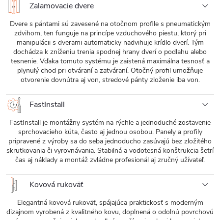
Zalamovacie dvere
Dvere s pántami sú zavesené na otočnom profile s pneumatickým
zdvihom, ten funguje na princípe vzduchového piestu, ktorý pri
manipulácii s dverami automaticky nadvihuje krídlo dverí. Tým
dochádza k zníženiu trenia spodnej hrany dverí o podlahu alebo
tesnenie. Vďaka tomuto systému je zaistená maximálna tesnosť a
plynulý chod pri otváraní a zatváraní. Otočný profil umožňuje
otvorenie dovnútra aj von, stredové pánty zloženie iba von.
FastInstall
FastInstall je montážny systém na rýchle a jednoduché zostavenie
sprchovacieho kúta, často aj jednou osobou. Panely a profily
pripravené z výroby sa do seba jednoducho zasúvajú bez zložitého
skrutkovania či vyrovnávania. Stabilná a vodotesná konštrukcia šetrí
čas aj náklady a montáž zvládne profesionál aj zručný užívateľ.
Kovová rukoväť
Elegantná kovová rukoväť, spájajúca praktickosť s moderným
dizajnom vyrobená z kvalitného kovu, doplnená o odolnú povrchovú