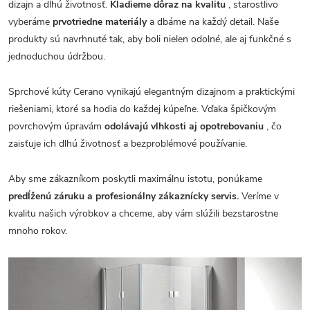
dizajn a dlhú životnosť.
Kladieme dôraz na kvalitu
, starostlivo
vyberáme
prvotriedne materiály
a dbáme na každý detail. Naše
produkty sú navrhnuté tak, aby boli nielen odolné, ale aj funkčné s
jednoduchou údržbou.
Sprchové kúty Cerano vynikajú elegantným dizajnom a praktickými
riešeniami, ktoré sa hodia do každej kúpeľne. Vďaka špičkovým
povrchovým úpravám
odolávajú vlhkosti aj opotrebovaniu
, čo
zaisťuje ich dlhú životnosť a bezproblémové používanie.
Aby sme zákazníkom poskytli maximálnu istotu, ponúkame
predĺženú záruku a profesionálny zákaznícky servis.
Veríme v
kvalitu našich výrobkov a chceme, aby vám slúžili bezstarostne
mnoho rokov.