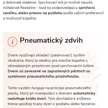
a dokonalé zladenie. Sprchovací kút je možné navyše
inštalovať flexibilne – buď na zodpovedajúcu
sprchovú
vaničku, alebo priamo na podlahu
podľa vašich preferencií
a možností kúpeľne.
Pneumatický zdvih
Dvere využívajú skladací (zalamovací) systém
otvárania, ktorý je ideálny pre menšie kúpeľne s
obmedzeným priestorom pred sprchovacím kútom.
Dvere sú zavesené na zapustených pántoch so
systémom pneumatického prizdvihnutia.
Tento systém funguje na princípe pneumatického
piestu, ktorý pri manipulácii s dverami
automaticky
nadvihuje krídlo dverí.
Tým dochádza k zníženiu
trenia spodnej hrany dverí o podlahu alebo tesnenie.