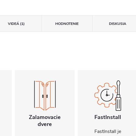
VIDEÁ (1)
HODNOTENIE
DISKUSIA
Zalamovacie
FastInstall
dvere
FastInstall je