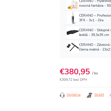
€380,95
/ ks
€309,72 bez DPH
Jednotková
cena:
Opýtať sa
Strážiť