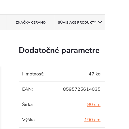
ZNAČKA
CERANO
SÚVISIACE PRODUKTY
Dodatočné parametre
Hmotnosť
:
47 kg
EAN
:
8595725614035
Šírka
:
90 cm
Výška
:
190 cm