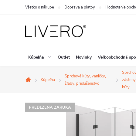
Prejsť
Všetko o nákupe
Doprava a platby
Hodnotenie obch
na
obsah
Kúpeľňa
Outlet
Novinky
Veľkoobchodná spo
Sprcho
Sprchové kúty, vaničky,
Kúpeľňa
zásteny
Domov
žľaby, príslušenstvo
kúty
PREDĹŽENÁ ZÁRUKA