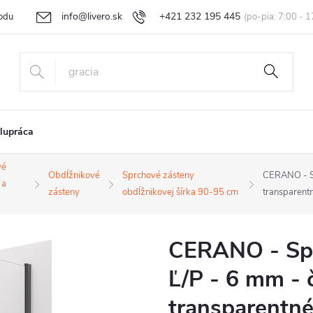
info@livero.sk
+421 232 195 445
odu
Vrátenie tovaru a reklamácia
Obchodné podmienky
Podmi
lupráca
vé
Obdĺžnikové
Sprchové zásteny
CERANO - Sp
 a
zásteny
obdĺžnikovej šírka 90-95 cm
transparent
CERANO - Spr
Ľ/P - 6 mm - 
transparentné