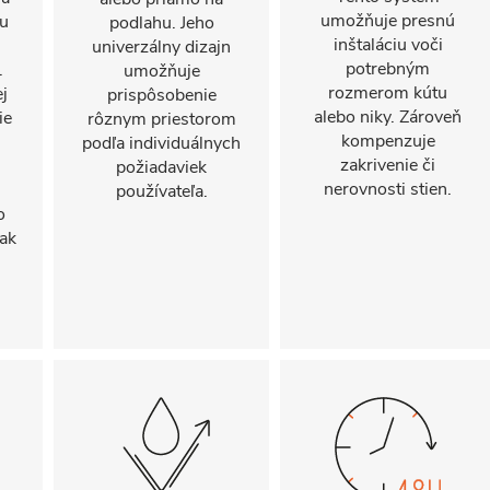
umožňuje presnú
nu
podlahu. Jeho
inštaláciu voči
univerzálny dizajn
potrebným
.
umožňuje
rozmerom kútu
j
prispôsobenie
alebo niky. Zároveň
ie
rôznym priestorom
kompenzuje
podľa individuálnych
zakrivenie či
požiadaviek
nerovnosti stien.
používateľa.
o
ak