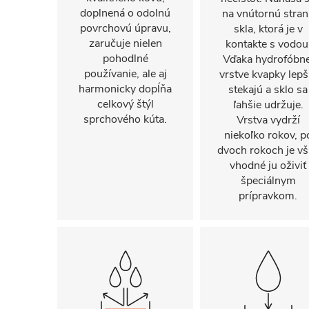
doplnená o odolnú
na vnútornú stra
povrchovú úpravu,
skla, ktorá je v
zaručuje nielen
kontakte s vodou
pohodlné
Vďaka hydrofóbne
používanie, ale aj
vrstve kvapky lepš
harmonicky dopĺňa
stekajú a sklo sa
celkový štýl
ľahšie udržuje.
sprchového kúta.
Vrstva vydrží
niekoľko rokov, p
dvoch rokoch je vš
vhodné ju oživiť
špeciálnym
prípravkom.