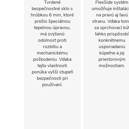
Tvrdené
FlexSide systém
bezpečnostné sklo s
umožňuje inštalác
hrúbkou 6 mm, ktoré
na pravú aj ľavú
prešlo špeciálnou
stranu. Vďaka to
tepelnou úpravou,
sa sprchovací kú
má zvýšenú
ľahko prispôsobí
odolnosť proti
konkrétnemu
rozbitiu a
usporiadaniu
mechanickému
kúpeľne a jej
poškodeniu. Vďaka
priestorovým
tejto vlastnosti
možnostiam.
ponúka vyšší stupeň
bezpečnosti pri
používaní.