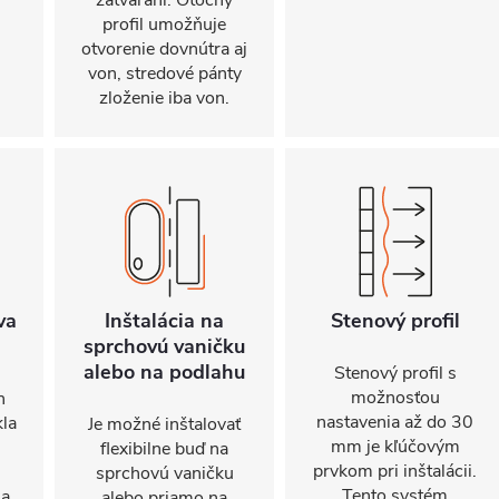
zatváraní. Otočný
profil umožňuje
otvorenie dovnútra aj
von, stredové pánty
zloženie iba von.
va
Inštalácia na
Stenový profil
sprchovú vaničku
alebo na podlahu
Stenový profil s
možnosťou
n
nastavenia až do 30
kla
Je možné inštalovať
mm je kľúčovým
flexibilne buď na
prvkom pri inštalácii.
sprchovú vaničku
Tento systém
sa
alebo priamo na