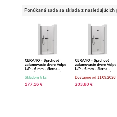
Ponúkaná sada sa skladá z nasledujúcich 
CERANO - Sprchové
CERANO - Sprchové
zalamovacie dvere Volpe
zalamovacie dvere Volpe
L/P - 6 mm - čierna
L/P - 6 mm - čierna
matná, transparentné sklo
matná, transparentné sk
- 60x190 cm
- 90x190 cm
Skladom 5 ks
Dostupné od 11.09.2026
177,16 €
203,80 €