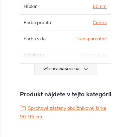
Hĺbka
:
60 cm
Farba profilu
:
Čierna
Farba skla
:
Transparentné
Inštalácia
:
Univerzálna
VŠETKY PARAMETRE
Produkt nájdete v tejto kategórii
Sprchové zásteny obdĺžnikovej šírka
90-95 cm