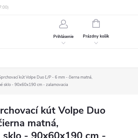
enky ochrany osobných údajov
Informácie o objednávke
NÁKUPNÝ
KOŠÍK
Prázdny košík
Prihlásenie
rchovací kút Volpe Duo Ľ/P - 6 mm - čierna matná,
né sklo - 90x60x190 cm - zalamovacia
chovací kút Volpe Duo
čierna matná,
 sklo - 90x60x190 cm -