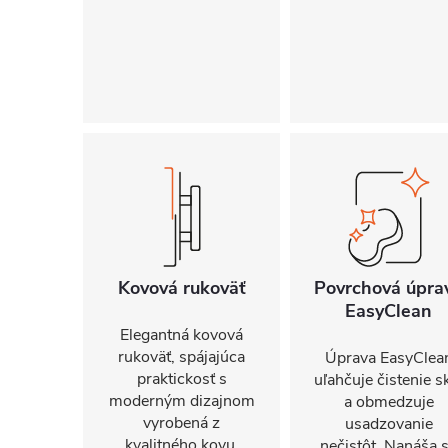
Kovová rukoväť
Povrchová úpra
EasyClean
Elegantná kovová
rukoväť, spájajúca
Úprava EasyClea
praktickosť s
uľahčuje čistenie s
moderným dizajnom
a obmedzuje
vyrobená z
usadzovanie
kvalitného kovu,
nečistôt. Nanáša 