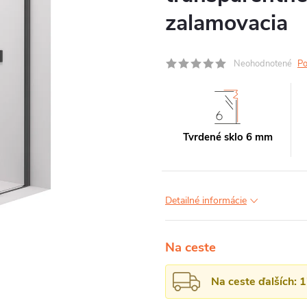
zalamovacia
Neohodnotené
Po
Tvrdené sklo 6 mm
Detailné informácie
Na ceste
Na ceste ďalších: 