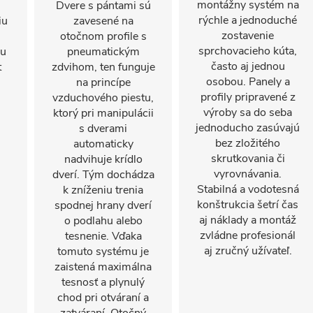
montážny systém na
Dvere s pántami sú
rýchle a jednoduché
iu
zavesené na
zostavenie
otočnom profile s
sprchovacieho kúta,
mu
pneumatickým
často aj jednou
t
zdvihom, ten funguje
osobou. Panely a
na princípe
profily pripravené z
vzduchového piestu,
výroby sa do seba
ktorý pri manipulácii
jednoducho zasúvajú
s dverami
bez zložitého
automaticky
skrutkovania či
nadvihuje krídlo
vyrovnávania.
dverí. Tým dochádza
Stabilná a vodotesná
k zníženiu trenia
konštrukcia šetrí čas
spodnej hrany dverí
aj náklady a montáž
o podlahu alebo
zvládne profesionál
tesnenie. Vďaka
aj zručný užívateľ.
tomuto systému je
zaistená maximálna
tesnosť a plynulý
chod pri otváraní a