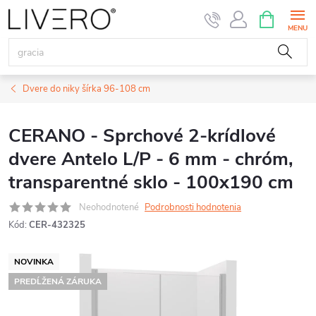
Prejsť
NÁKUPN
KOŠÍK
na
obsah
Dvere do niky šírka 96-108 cm
CERANO - Sprchové 2-krídlové
dvere Antelo L/P - 6 mm - chróm,
transparentné sklo - 100x190 cm
Neohodnotené
Podrobnosti hodnotenia
Kód:
CER-432325
NOVINKA
PREDĹŽENÁ ZÁRUKA