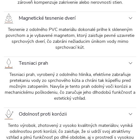
zároveň kompenzuje zakrivenie alebo nerovnosti stien.
Magnetické tesnenie dverí
Tesnenie z odolného PVC materiálu dokonalé priľne k skleneným
povrchom a je vybavené magnetom, ktorý zaisťuje pevné uzavretie
sprchových dverí, čo zabráni nežiaducim únikom vody mimo
sprchovací kút.
Tesniaci prah
Tesniaci prah, vyrobený z odolného hliníka, efektívne zabraňuje
pretekaniu vody zo sprchového kúta a chráni tak kúpeľňu pred
možným zatopením. Navyše je tento prah odolný voči korózii a
mechanickému poškodeniu, čo zaručuje jeho dlhodobú funkčnosť a
estetický vzhľad.
Odolnosť proti korózii
Tento výrobok, zhotovený z vysoko kvalitných materiálov, vyniká
odolnosťou proti korózii, čo zaisťuje, že si udrží svoj atraktívny
vzhľad a plnú funkčnosť po dlhé obdobie, aj v prostredí s vysokou