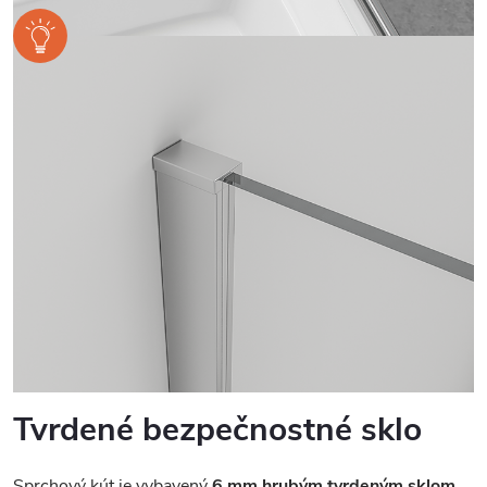
Tvrdené bezpečnostné sklo
Sprchový kút je vybavený
6 mm hrubým tvrdeným sklom
,