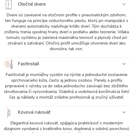
Otočné dvere
Dvere sú zavesené na otočnom profile s pneumatickým zdvihom,
ten funguje na princípe vzduchového piestu, ktorý pri manipulácii s
dverami automaticky nadvihuje krídlo dverí. Tým dochádza k
zníženiu trenia spodnej hrany dverí o podlahu alebo tesnenie. Vďaka
tomuto systému je zaistená maximálna tesnosť a plynulý chod pri
otváraní a zatváraní. Otočný profil umožňuje otvorenie dverí ako
dovnútra, tak von.
FastInstall
FastInstall je montážny systém na rýchle a jednoduché zostavenie
sprchovacieho kúta, často aj jednou osobou. Panely a profily
pripravené z výroby sa do seba jednoducho zasúvajú bez zložitého
skrutkovania či vyrovnávania. Stabilná a vodotesná konštrukcia šetrí
čas aj náklady a montáž zvládne profesionál aj zručný užívateľ.
Kovová rukoväť
Elegantná kovová rukoväť, spájajúca praktickosť s moderným
dizajnom vyrobená z kvalitného kovu, doplnená o odolnú povrchovú