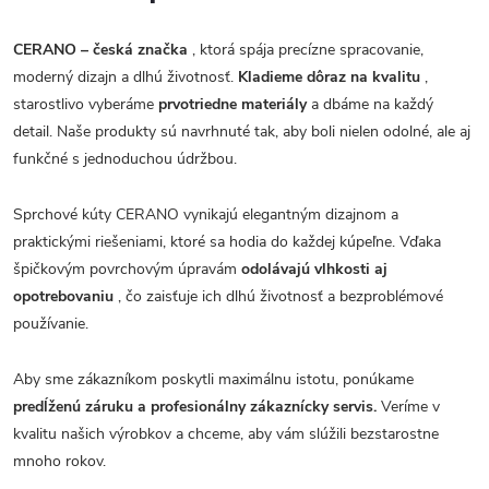
CERANO – česká značka
, ktorá spája precízne spracovanie,
moderný dizajn a dlhú životnosť.
Kladieme dôraz na kvalitu
,
starostlivo vyberáme
prvotriedne materiály
a dbáme na každý
detail. Naše produkty sú navrhnuté tak, aby boli nielen odolné, ale aj
funkčné s jednoduchou údržbou.
Sprchové kúty CERANO vynikajú elegantným dizajnom a
praktickými riešeniami, ktoré sa hodia do každej kúpeľne. Vďaka
špičkovým povrchovým úpravám
odolávajú vlhkosti aj
opotrebovaniu
, čo zaisťuje ich dlhú životnosť a bezproblémové
používanie.
Aby sme zákazníkom poskytli maximálnu istotu, ponúkame
predĺženú záruku a profesionálny zákaznícky servis.
Veríme v
kvalitu našich výrobkov a chceme, aby vám slúžili bezstarostne
mnoho rokov.