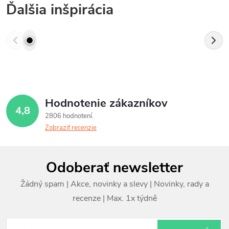
Ďalšia inšpirácia
Hodnotenie zákazníkov
4,8
2806 hodnotení
Zobraziť recenzie
Z
Odoberať newsletter
á
p
ä