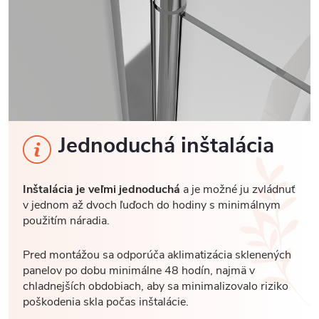
Jednoduchá inštalácia
Inštalácia je veľmi jednoduchá
a je možné ju zvládnuť
v jednom až dvoch ľuďoch do hodiny s minimálnym
použitím náradia.
Pred montážou sa odporúča aklimatizácia sklenených
panelov po dobu minimálne 48 hodín, najmä v
chladnejších obdobiach, aby sa minimalizovalo riziko
poškodenia skla počas inštalácie.