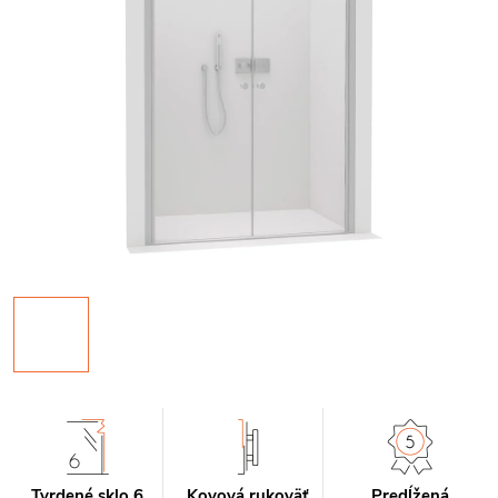
Tvrdené sklo 6
Kovová rukoväť
Predĺžená