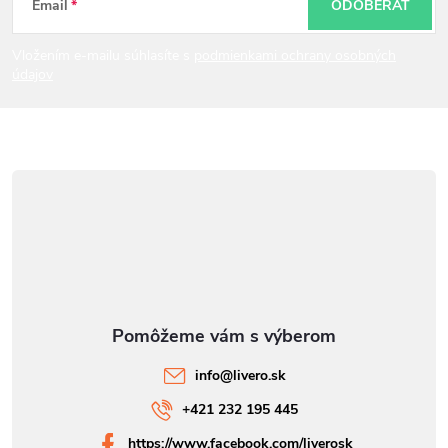
t
Email
ODOBERAŤ
i
Vložením e-mailu súhlasíte s
podmienkami ochrany osobných
údajov
e
info
@
livero.sk
+421 232 195 445
https://www.facebook.com/liverosk