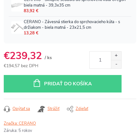
€239,32
/ ks
€194,57 bez DPH
Jednotková
cena:
PRIDAŤ DO KOŠÍKA
Opýtať sa
Strážiť
Zdieľať
Značka:
CERANO
Záruka
:
5 rokov