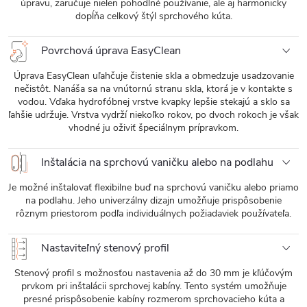
úpravu, zaručuje nielen pohodlné používanie, ale aj harmonicky
dopĺňa celkový štýl sprchového kúta.
Povrchová úprava EasyClean
Úprava EasyClean uľahčuje čistenie skla a obmedzuje usadzovanie
nečistôt. Nanáša sa na vnútornú stranu skla, ktorá je v kontakte s
vodou. Vďaka hydrofóbnej vrstve kvapky lepšie stekajú a sklo sa
ľahšie udržuje. Vrstva vydrží niekoľko rokov, po dvoch rokoch je však
vhodné ju oživiť špeciálnym prípravkom.
Inštalácia na sprchovú vaničku alebo na podlahu
Je možné inštalovať flexibilne buď na sprchovú vaničku alebo priamo
na podlahu. Jeho univerzálny dizajn umožňuje prispôsobenie
rôznym priestorom podľa individuálnych požiadaviek používateľa.
Nastaviteľný stenový profil
Stenový profil s možnosťou nastavenia až do 30 mm je kľúčovým
prvkom pri inštalácii sprchovej kabíny. Tento systém umožňuje
presné prispôsobenie kabíny rozmerom sprchovacieho kúta a