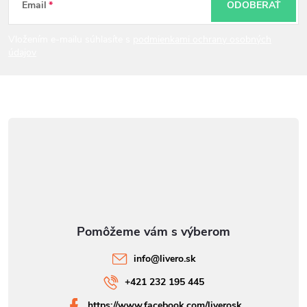
t
Email
ODOBERAŤ
i
Vložením e-mailu súhlasíte s
podmienkami ochrany osobných
údajov
e
info
@
livero.sk
+421 232 195 445
https://www.facebook.com/liverosk