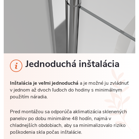
Jednoduchá inštalácia
Inštalácia je veľmi jednoduchá
a je možné ju zvládnuť
v jednom až dvoch ľuďoch do hodiny s minimálnym
použitím náradia.
Pred montážou sa odporúča aklimatizácia sklenených
panelov po dobu minimálne 48 hodín, najmä v
chladnejších obdobiach, aby sa minimalizovalo riziko
poškodenia skla počas inštalácie.