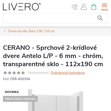
Prejsť
NÁKUPN
KOŠÍK
na
obsah
Dvere do niky šírka 106-120 cm
CERANO - Sprchové 2-krídlové
dvere Antelo L/P - 6 mm - chróm,
transparentné sklo - 112x190 cm
Neohodnotené
Podrobnosti hodnotenia
Kód:
CER-432334
NOVINKA
PREDĹŽENÁ ZÁRUKA