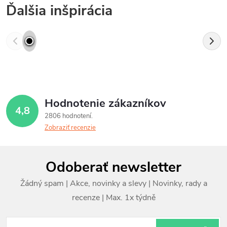
Ďalšia inšpirácia
Hodnotenie zákazníkov
4,8
2806 hodnotení
Zobraziť recenzie
Z
Odoberať newsletter
á
p
ä