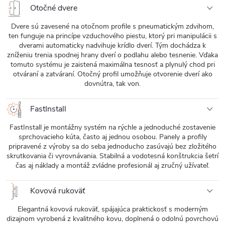
Otočné dvere
Dvere sú zavesené na otočnom profile s pneumatickým zdvihom,
ten funguje na princípe vzduchového piestu, ktorý pri manipulácii s
dverami automaticky nadvihuje krídlo dverí. Tým dochádza k
zníženiu trenia spodnej hrany dverí o podlahu alebo tesnenie. Vďaka
tomuto systému je zaistená maximálna tesnosť a plynulý chod pri
otváraní a zatváraní. Otočný profil umožňuje otvorenie dverí ako
dovnútra, tak von.
FastInstall
FastInstall je montážny systém na rýchle a jednoduché zostavenie
sprchovacieho kúta, často aj jednou osobou. Panely a profily
pripravené z výroby sa do seba jednoducho zasúvajú bez zložitého
skrutkovania či vyrovnávania. Stabilná a vodotesná konštrukcia šetrí
čas aj náklady a montáž zvládne profesionál aj zručný užívateľ.
Kovová rukoväť
Elegantná kovová rukoväť, spájajúca praktickosť s moderným
dizajnom vyrobená z kvalitného kovu, doplnená o odolnú povrchovú