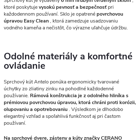
Sprchový kút je vybavený
6 mm hrubým tvrdeným sklom
,
ktoré poskytuje
vysokú pevnosť a bezpečnosť
pri
každodennom používaní. Sklo je opatrené
povrchovou
úpravou Easy Clean
, ktorá zamedzuje usadzovaniu
vodného kameňa a nečistôt, čo výrazne uľahčuje údržbu.
Odolné materiály a komfortné
ovládanie
Sprchový kút Antelo ponúka ergonomicky tvarované
úchytky zo zliatiny zinku na pohodlné každodenné
používanie.
Rámová konštrukcia je z odolného hliníka s
prémiovou povrchovou úpravou, ktorá chráni proti korózii,
olupovaniu a opotrebovaniu
. Výsledkom je dlhodobo
elegantný vzhľad a spoľahlivá funkčnosť aj pri častom
používaní.
Na sprchové dvere, zásteny a kúty značky CERANO