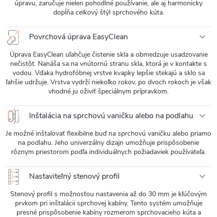
úpravu, zaručuje nielen pohodlné používanie, ale aj harmonicky
dopĺňa celkový štýl sprchového kúta.
Povrchová úprava EasyClean
Úprava EasyClean uľahčuje čistenie skla a obmedzuje usadzovanie
nečistôt. Nanáša sa na vnútornú stranu skla, ktorá je v kontakte s
vodou. Vďaka hydrofóbnej vrstve kvapky lepšie stekajú a sklo sa
ľahšie udržuje. Vrstva vydrží niekoľko rokov, po dvoch rokoch je však
vhodné ju oživiť špeciálnym prípravkom.
Inštalácia na sprchovú vaničku alebo na podlahu
Je možné inštalovať flexibilne buď na sprchovú vaničku alebo priamo
na podlahu. Jeho univerzálny dizajn umožňuje prispôsobenie
rôznym priestorom podľa individuálnych požiadaviek používateľa.
Nastaviteľný stenový profil
Stenový profil s možnosťou nastavenia až do 30 mm je kľúčovým
prvkom pri inštalácii sprchovej kabíny. Tento systém umožňuje
presné prispôsobenie kabíny rozmerom sprchovacieho kúta a