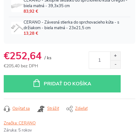
€252,64
/ ks
€205,40 bez DPH
Jednotková
cena:
PRIDAŤ DO KOŠÍKA
Opýtať sa
Strážiť
Zdieľať
Značka:
CERANO
Záruka
:
5 rokov