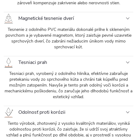
zároveň kompenzuje zakrivenie alebo nerovnosti stien.
Magnetické tesnenie dverí
Tesnenie z odolného PVC materiálu dokonalé priľne k skleneným
povrchom a je vybavené magnetom, ktorý zaisťuje pevné uzavretie
sprchových dverí, čo zabráni nežiaducim únikom vody mimo
sprchovací kút.
Tesniaci prah
Tesniaci prah, vyrobený z odolného hliníka, efektívne zabraňuje
pretekaniu vody zo sprchového kúta a chráni tak kúpeľňu pred
možným zatopením. Navyše je tento prah odolný voči korózii a
mechanickému poškodeniu, čo zaručuje jeho dlhodobú funkčnosť a
estetický vzhľad.
Odolnosť proti korózii
Tento výrobok, zhotovený z vysoko kvalitných materiálov, vyniká
odolnosťou proti korózii, čo zaisťuje, že si udrží svoj atraktívny
vzhľad a plnú funkčnosť po dlhé obdobie, aj v prostredí s vysokou