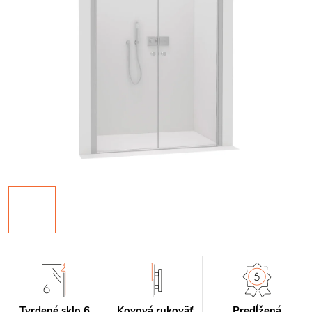
Tvrdené sklo 6
Kovová rukoväť
Predĺžená