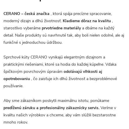
CERANO – česká značka
, ktorá spája precízne spracovanie,
moderný dizajn a dlhú životnosť.
Kladieme dôraz na kvalitu
,
starostlivo vyberáme
prvotriedne materiály
a dbáme na každý
detail. Naše produkty sú navrhnuté tak, aby boli nielen odolné, ale aj
funkčné s jednoduchou údržbou.
Sprchové kúty CERANO vynikajú elegantným dizajnom a
praktickými riešeniami, ktoré sa hodia do každej kúpeľne. Vďaka
špičkovým povrchovým úpravám
odolávajú vlhkosti aj
opotrebovaniu
, čo zaisťuje ich dlhú životnosť a bezproblémové
používanie.
Aby sme zákazníkom poskytli maximálnu istotu, ponúkame
predĺženú záruku a profesionálny zákaznícky servis.
Veríme v
kvalitu našich výrobkov a chceme, aby vám slúžili bezstarostne
mnoho rokov.