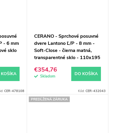
posuvné
CERANO - Sprchové posuvné
/P - 6 mm
dvere Lantono Ľ/P - 8 mm -
ové sklo
Soft-Close - čierna matná,
transparentné sklo - 110x195
cm
€354,76
 KOŠÍKA
DO KOŠÍKA
Skladom
ód:
CER-478108
Kód:
CER-432043
PREDĹŽENÁ ZÁRUKA