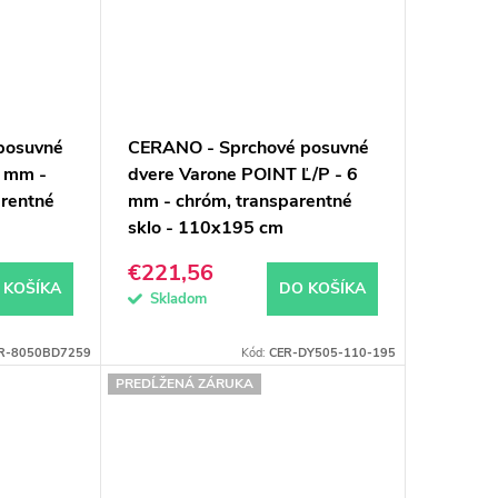
posuvné
CERANO - Sprchové posuvné
8 mm -
dvere Varone POINT Ľ/P - 6
arentné
mm - chróm, transparentné
sklo - 110x195 cm
€221,56
 KOŠÍKA
DO KOŠÍKA
Skladom
R-8050BD7259
Kód:
CER-DY505-110-195
PREDĹŽENÁ ZÁRUKA