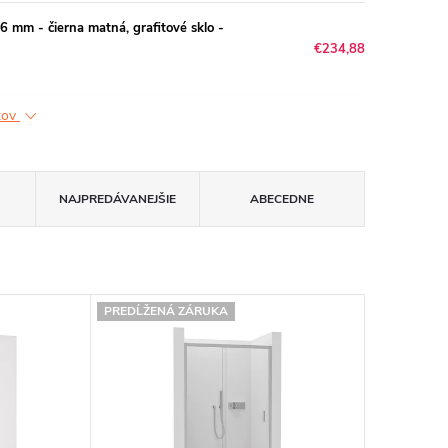
mm - čierna matná, grafitové sklo -
€234,88
ktov
NAJPREDÁVANEJŠIE
ABECEDNE
PREDĹŽENÁ ZÁRUKA