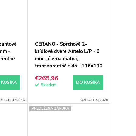
pántové
CERANO - Sprchové 2-
 mm -
krídlové dvere Antelo L/P - 6
arentné
mm - čierna matná,
transparentné sklo - 116x190
cm
€265,96
 KOŠÍKA
DO KOŠÍKA
Skladom
ód:
CER-420246
Kód:
CER-432370
PREDĹŽENÁ ZÁRUKA