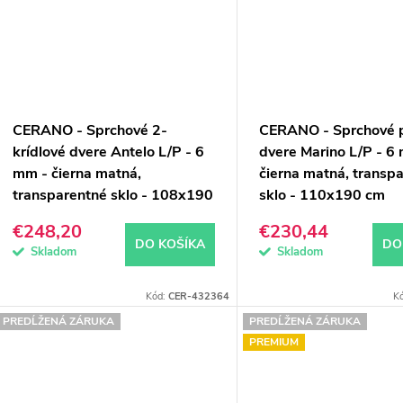
CERANO - Sprchové 2-
CERANO - Sprchové 
krídlové dvere Antelo L/P - 6
dvere Marino L/P - 6
mm - čierna matná,
čierna matná, transp
transparentné sklo - 108x190
sklo - 110x190 cm
cm
€248,20
€230,44
DO KOŠÍKA
DO
Skladom
Skladom
Kód:
CER-432364
K
PREDĹŽENÁ ZÁRUKA
PREDĹŽENÁ ZÁRUKA
PREMIUM