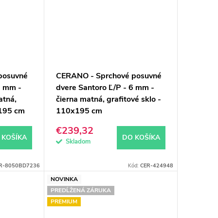
posuvné
CERANO - Sprchové posuvné
8 mm -
dvere Santoro Ľ/P - 6 mm -
atná,
čierna matná, grafitové sklo -
x195 cm
110x195 cm
€239,32
 KOŠÍKA
DO KOŠÍKA
Skladom
R-8050BD7236
Kód:
CER-424948
NOVINKA
PREDĹŽENÁ ZÁRUKA
PREMIUM