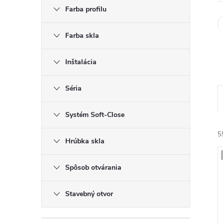
Farba profilu
Farba skla
Inštalácia
Séria
Systém Soft-Close
5
Hrúbka skla
Spôsob otvárania
i
Stavebný otvor
i