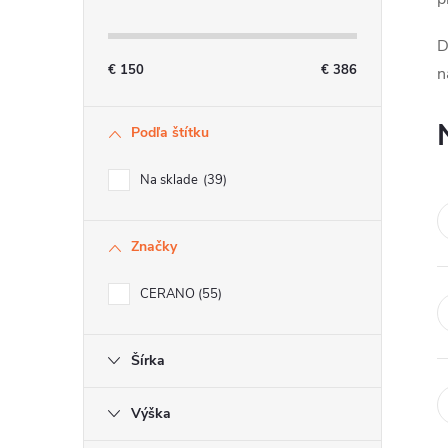
n
D
ý
€
150
€
386
n
p
Podľa štítku
a
n
Na sklade
39
e
Značky
l
CERANO
55
Šírka
Výška