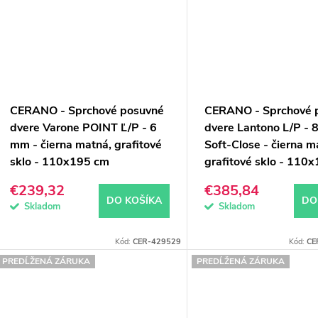
CERANO - Sprchové posuvné
CERANO - Sprchové 
dvere Varone POINT Ľ/P - 6
dvere Lantono L/P - 
mm - čierna matná, grafitové
Soft-Close - čierna m
sklo - 110x195 cm
grafitové sklo - 110
€239,32
€385,84
DO KOŠÍKA
DO
Skladom
Skladom
Kód:
CER-429529
Kód:
CE
PREDĹŽENÁ ZÁRUKA
PREDĹŽENÁ ZÁRUKA