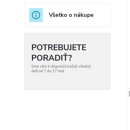
r
Všetko o nákupe
r
POTREBUJETE
PORADIŤ?
Sme vám k dispozícii každý všedný
t
deň od 7 do 17 hod.
t