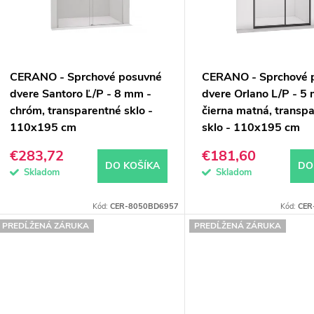
p
s
p
o
CERANO - Sprchové posuvné
CERANO - Sprchové 
d
o
dvere Santoro Ľ/P - 8 mm -
dvere Orlano L/P - 5
chróm, transparentné sklo -
čierna matná, transp
u
d
110x195 cm
sklo - 110x195 cm
k
u
€283,72
€181,60
DO KOŠÍKA
DO
k
Skladom
Skladom
o
Kód:
CER-8050BD6957
Kód:
CER
v
o
PREDĹŽENÁ ZÁRUKA
PREDĹŽENÁ ZÁRUKA
v