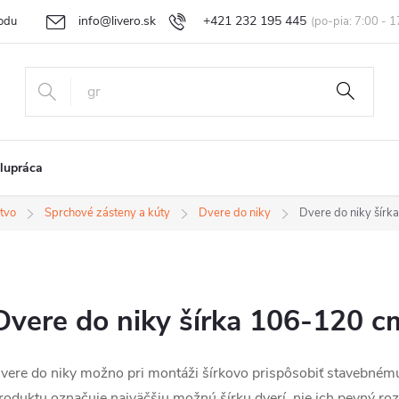
info@livero.sk
+421 232 195 445
odu
Vrátenie tovaru a reklamácia
Obchodné podmienky
Podmi
lupráca
stvo
Sprchové zásteny a kúty
Dvere do niky
Dvere do niky šír
Dvere do niky šírka 106-120 c
vere do niky možno pri montáži šírkovo prispôsobiť stavebné
roduktu označuje najväčšiu možnú šírku dverí, nie ich pevný ro