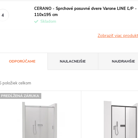
CERANO - Sprchové posuvné dvere Varone LINE Ľ/P - 6 
110x195 cm
Skladom
Zobraziť viac produ
R
ODPORÚČAME
NAJLACNEJŠIE
NAJDRAHŠIE
a
d
5
položiek celkom
e
V
PREDĹŽENÁ ZÁRUKA
n
ý
p
e