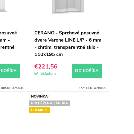
posuvné
CERANO - Sprchové posuvné
 mm -
dvere Varone LINE Ľ/P - 6 mm
arentné
- chróm, transparentné sklo -
110x195 cm
€221,56
 KOŠÍKA
DO KOŠÍKA
Skladom
-8050BD75049
Kód:
CER-478069
NOVINKA
PREDĹŽENÁ ZÁRUKA
PREMIUM