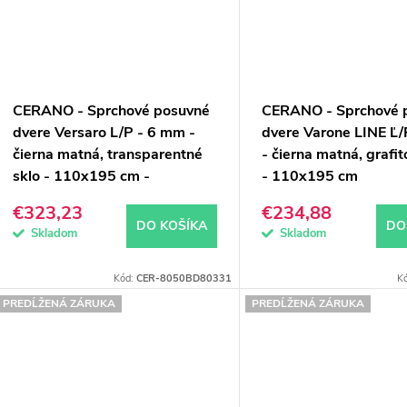
CERANO - Sprchové posuvné
CERANO - Sprchové 
dvere Versaro L/P - 6 mm -
dvere Varone LINE Ľ
čierna matná, transparentné
- čierna matná, grafit
sklo - 110x195 cm -
- 110x195 cm
zasúvacia
€323,23
€234,88
DO KOŠÍKA
DO
Skladom
Skladom
Kód:
CER-8050BD80331
K
PREDĹŽENÁ ZÁRUKA
PREDĹŽENÁ ZÁRUKA