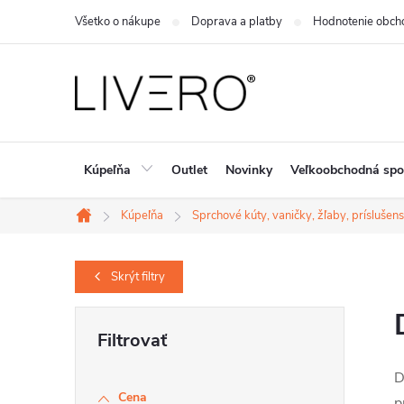
Prejsť
Všetko o nákupe
Doprava a platby
Hodnotenie obch
na
obsah
Kúpeľňa
Outlet
Novinky
Veľkoobchodná spo
Kúpeľňa
Sprchové kúty, vaničky, žľaby, príslušen
Domov
Skrýt
filtry
B
o
D
č
Cena
p