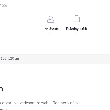
enky ochrany osobných údajov
Informácie o objednávke
NÁKUPNÝ
KOŠÍK
Prázdny košík
Prihlásenie
ka 106-120 cm
m
mu otvoru v uvedenom rozsahu. Rozmer v názve
zmer.