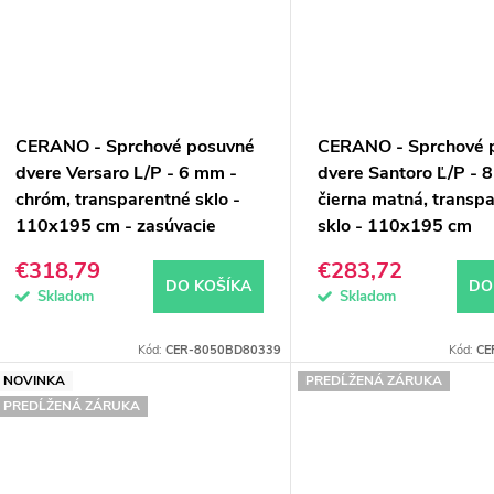
CERANO - Sprchové posuvné
CERANO - Sprchové 
dvere Versaro L/P - 6 mm -
dvere Santoro Ľ/P - 
chróm, transparentné sklo -
čierna matná, transp
110x195 cm - zasúvacie
sklo - 110x195 cm
€318,79
€283,72
DO KOŠÍKA
DO
Skladom
Skladom
Kód:
CER-8050BD80339
Kód:
CE
NOVINKA
PREDĹŽENÁ ZÁRUKA
PREDĹŽENÁ ZÁRUKA