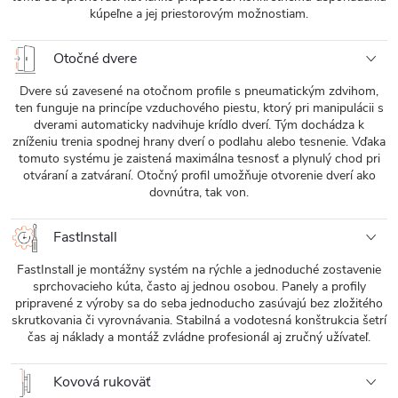
kúpeľne a jej priestorovým možnostiam.
Otočné dvere
Dvere sú zavesené na otočnom profile s pneumatickým zdvihom,
ten funguje na princípe vzduchového piestu, ktorý pri manipulácii s
dverami automaticky nadvihuje krídlo dverí. Tým dochádza k
zníženiu trenia spodnej hrany dverí o podlahu alebo tesnenie. Vďaka
tomuto systému je zaistená maximálna tesnosť a plynulý chod pri
otváraní a zatváraní. Otočný profil umožňuje otvorenie dverí ako
dovnútra, tak von.
FastInstall
FastInstall je montážny systém na rýchle a jednoduché zostavenie
sprchovacieho kúta, často aj jednou osobou. Panely a profily
pripravené z výroby sa do seba jednoducho zasúvajú bez zložitého
skrutkovania či vyrovnávania. Stabilná a vodotesná konštrukcia šetrí
čas aj náklady a montáž zvládne profesionál aj zručný užívateľ.
Kovová rukoväť