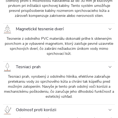
Stenový profil s možnosťou nastavenia až do 30 mm je kľúčovým
prvkom pri inštalácii sprchovej kabíny. Tento systém umožňuje
presné prispôsobenie kabíny rozmerom sprchovacieho kúta a
zároveň kompenzuje zakrivenie alebo nerovnosti stien.
Magnetické tesnenie dverí
Tesnenie z odolného PVC materiálu dokonalé priľne k skleneným
povrchom a je vybavené magnetom, ktorý zaisťuje pevné uzavretie
sprchových dverí, čo zabráni nežiaducim únikom vody mimo
sprchovací kút.
Tesniaci prah
Tesniaci prah, vyrobený z odolného hliníka, efektívne zabraňuje
pretekaniu vody zo sprchového kúta a chráni tak kúpeľňu pred
možným zatopením. Navyše je tento prah odolný voči korózii a
mechanickému poškodeniu, čo zaručuje jeho dlhodobú funkčnosť a
estetický vzhľad.
Odolnosť proti korózii