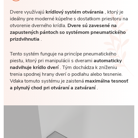
Dvere využívajú
krídlový systém otvárania
, ktorý je
ideálny pre moderné kúpeľne s dostatkom priestoru na
otvorenie dverného krídla.
Dvere sú zavesené na
zapustených pántoch so systémom pneumatického
prizdvihnutia
.
Tento systém funguje na princípe pneumatického
piestu, ktorý pri manipulácii s dverami
automaticky
nadvihuje krídlo dverí
. Tým dochádza k zníženiu
trenia spodnej hrany dverí o podlahu alebo tesnenie.
Vďaka tomuto systému je zaistená
maximálna tesnosť
a plynulý chod pri otváraní a zatváraní
.