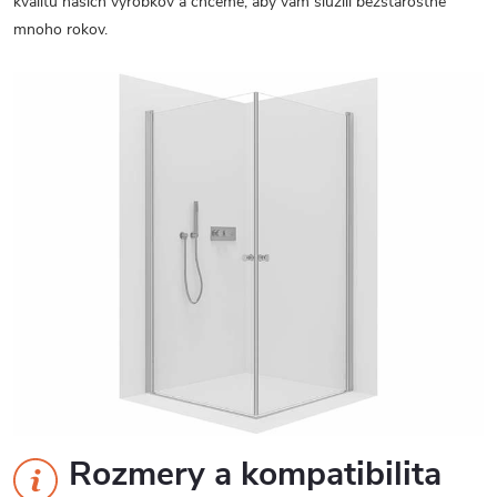
kvalitu našich výrobkov a chceme, aby vám slúžili bezstarostne
mnoho rokov.
Rozmery a kompatibilita