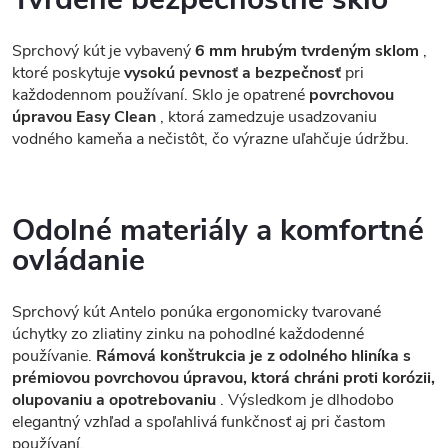
Sprchový kút je vybavený
6 mm hrubým tvrdeným sklom
,
ktoré poskytuje
vysokú pevnosť a bezpečnosť
pri
každodennom používaní. Sklo je opatrené
povrchovou
úpravou Easy Clean
, ktorá zamedzuje usadzovaniu
vodného kameňa a nečistôt, čo výrazne uľahčuje údržbu.
Odolné materiály a komfortné
ovládanie
Sprchový kút Antelo ponúka ergonomicky tvarované
úchytky zo zliatiny zinku na pohodlné každodenné
používanie.
Rámová konštrukcia je z odolného hliníka s
prémiovou povrchovou úpravou, ktorá chráni proti korózii,
olupovaniu a opotrebovaniu
. Výsledkom je dlhodobo
elegantný vzhľad a spoľahlivá funkčnosť aj pri častom
používaní.