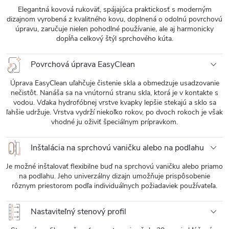
Elegantná kovová rukoväť, spájajúca praktickosť s moderným
dizajnom vyrobená z kvalitného kovu, doplnená o odolnú povrchovú
úpravu, zaručuje nielen pohodlné používanie, ale aj harmonicky
dopĺňa celkový štýl sprchového kúta.
Povrchová úprava EasyClean
Úprava EasyClean uľahčuje čistenie skla a obmedzuje usadzovanie
nečistôt. Nanáša sa na vnútornú stranu skla, ktorá je v kontakte s
vodou. Vďaka hydrofóbnej vrstve kvapky lepšie stekajú a sklo sa
ľahšie udržuje. Vrstva vydrží niekoľko rokov, po dvoch rokoch je však
vhodné ju oživiť špeciálnym prípravkom.
Inštalácia na sprchovú vaničku alebo na podlahu
Je možné inštalovať flexibilne buď na sprchovú vaničku alebo priamo
na podlahu. Jeho univerzálny dizajn umožňuje prispôsobenie
rôznym priestorom podľa individuálnych požiadaviek používateľa.
Nastaviteľný stenový profil