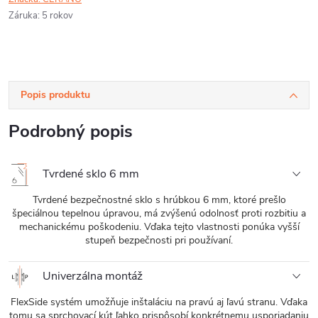
Záruka
:
5 rokov
Popis produktu
Podrobný popis
Tvrdené sklo 6 mm
Tvrdené bezpečnostné sklo s hrúbkou 6 mm, ktoré prešlo
špeciálnou tepelnou úpravou, má zvýšenú odolnosť proti rozbitiu a
mechanickému poškodeniu. Vďaka tejto vlastnosti ponúka vyšší
stupeň bezpečnosti pri používaní.
Univerzálna montáž
FlexSide systém umožňuje inštaláciu na pravú aj ľavú stranu. Vďaka
tomu sa sprchovací kút ľahko prispôsobí konkrétnemu usporiadaniu