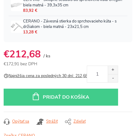
€212,68
/ ks
€172,91 bez DPH
Jednotková
Najnižšia cena za posledných 30 dní: 212,68 €
cena:
PRIDAŤ DO KOŠÍKA
Opýtať sa
Strážiť
Zdieľať
Značka:
CERANO