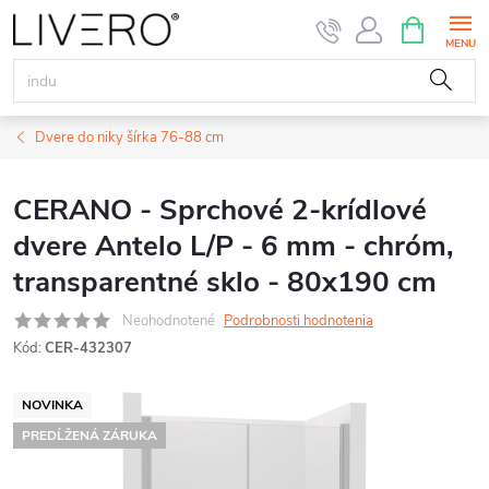
Prejsť
NÁKUPN
KOŠÍK
na
obsah
Dvere do niky šírka 76-88 cm
CERANO - Sprchové 2-krídlové
dvere Antelo L/P - 6 mm - chróm,
transparentné sklo - 80x190 cm
Neohodnotené
Podrobnosti hodnotenia
Kód:
CER-432307
NOVINKA
PREDĹŽENÁ ZÁRUKA