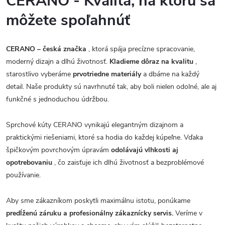
CERANO - Kvalita, na ktorú sa
môžete spoľahnúť
CERANO – česká značka
, ktorá spája precízne spracovanie,
moderný dizajn a dlhú životnosť.
Kladieme dôraz na kvalitu
,
starostlivo vyberáme
prvotriedne materiály
a dbáme na každý
detail. Naše produkty sú navrhnuté tak, aby boli nielen odolné, ale aj
funkčné s jednoduchou údržbou.
Sprchové kúty CERANO vynikajú elegantným dizajnom a
praktickými riešeniami, ktoré sa hodia do každej kúpeľne. Vďaka
špičkovým povrchovým úpravám
odolávajú vlhkosti aj
opotrebovaniu
, čo zaisťuje ich dlhú životnosť a bezproblémové
používanie.
Aby sme zákazníkom poskytli maximálnu istotu, ponúkame
predĺženú záruku a profesionálny zákaznícky servis.
Veríme v