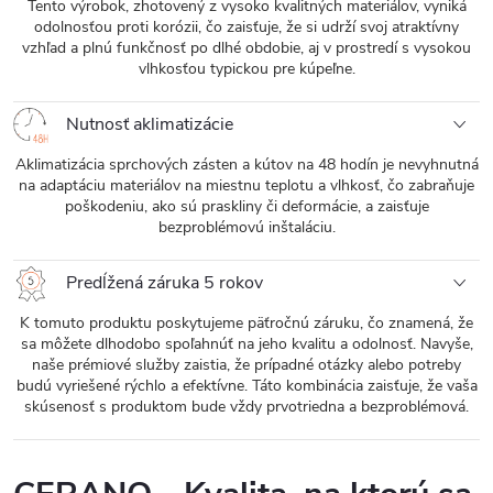
Tento výrobok, zhotovený z vysoko kvalitných materiálov, vyniká
odolnosťou proti korózii, čo zaisťuje, že si udrží svoj atraktívny
vzhľad a plnú funkčnosť po dlhé obdobie, aj v prostredí s vysokou
vlhkosťou typickou pre kúpeľne.
Nutnosť aklimatizácie
Aklimatizácia sprchových zásten a kútov na 48 hodín je nevyhnutná
na adaptáciu materiálov na miestnu teplotu a vlhkosť, čo zabraňuje
poškodeniu, ako sú praskliny či deformácie, a zaisťuje
bezproblémovú inštaláciu.
Predĺžená záruka 5 rokov
K tomuto produktu poskytujeme päťročnú záruku, čo znamená, že
sa môžete dlhodobo spoľahnúť na jeho kvalitu a odolnosť. Navyše,
naše prémiové služby zaistia, že prípadné otázky alebo potreby
budú vyriešené rýchlo a efektívne. Táto kombinácia zaisťuje, že vaša
skúsenosť s produktom bude vždy prvotriedna a bezproblémová.