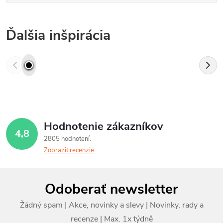
Ďalšia inšpirácia
Hodnotenie zákazníkov
4,8
2805 hodnotení
Zobraziť recenzie
Z
Odoberať newsletter
á
p