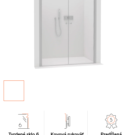
Tvrdené sklo 6
Kovová rukoväť
Predĺžená