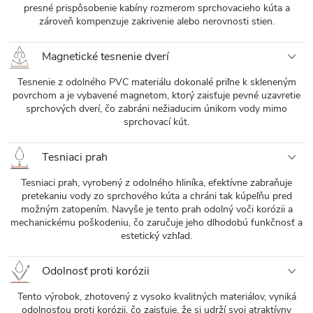
presné prispôsobenie kabíny rozmerom sprchovacieho kúta a
zároveň kompenzuje zakrivenie alebo nerovnosti stien.
Magnetické tesnenie dverí
Tesnenie z odolného PVC materiálu dokonalé priľne k skleneným
povrchom a je vybavené magnetom, ktorý zaisťuje pevné uzavretie
sprchových dverí, čo zabráni nežiaducim únikom vody mimo
sprchovací kút.
Tesniaci prah
Tesniaci prah, vyrobený z odolného hliníka, efektívne zabraňuje
pretekaniu vody zo sprchového kúta a chráni tak kúpeľňu pred
možným zatopením. Navyše je tento prah odolný voči korózii a
mechanickému poškodeniu, čo zaručuje jeho dlhodobú funkčnosť a
estetický vzhľad.
Odolnosť proti korózii
Tento výrobok, zhotovený z vysoko kvalitných materiálov, vyniká
odolnosťou proti korózii, čo zaisťuje, že si udrží svoj atraktívny