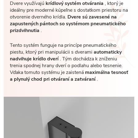
Dvere využívajú
krídlový systém otvárania
, ktorý je
ideálny pre moderné kúpeľne s dostatkom priestoru na
otvorenie dverného krídla.
Dvere sú zavesené na
zapustených pántoch so systémom pneumatického
prizdvihnutia
.
Tento systém funguje na princípe pneumatického
piestu, ktorý pri manipulácii s dverami
automaticky
nadvihuje krídlo dverí
. Tým dochádza k zníženiu
trenia spodnej hrany dverí o podlahu alebo tesnenie.
Vďaka tomuto systému je zaistená
maximálna tesnosť
a plynulý chod pri otváraní a zatváraní
.