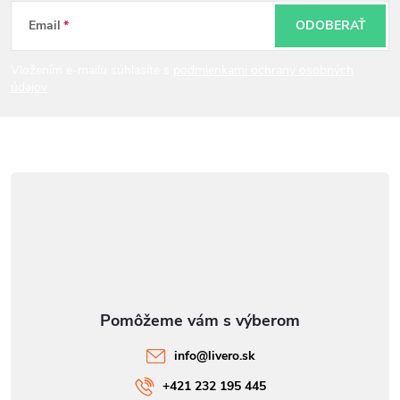
t
Email
ODOBERAŤ
i
Vložením e-mailu súhlasíte s
podmienkami ochrany osobných
údajov
e
info
@
livero.sk
+421 232 195 445