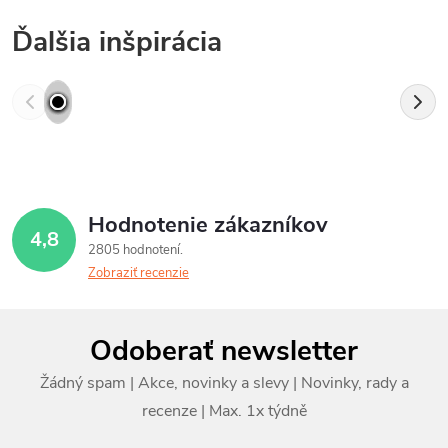
Ďalšia inšpirácia
Hodnotenie zákazníkov
4,8
2805 hodnotení
Zobraziť recenzie
Z
Odoberať newsletter
á
p
ä