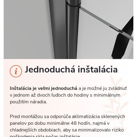
Jednoduchá inštalácia
Inštalácia je veľmi jednoduchá
a je možné ju zvládnuť
v jednom až dvoch ľuďoch do hodiny s minimálnym
použitím náradia.
Pred montážou sa odporúča aklimatizácia sklenených
panelov po dobu minimálne 48 hodín, najmä v
chladnejších obdobiach, aby sa minimalizovalo riziko
poškodenia skla počas inštalácie.