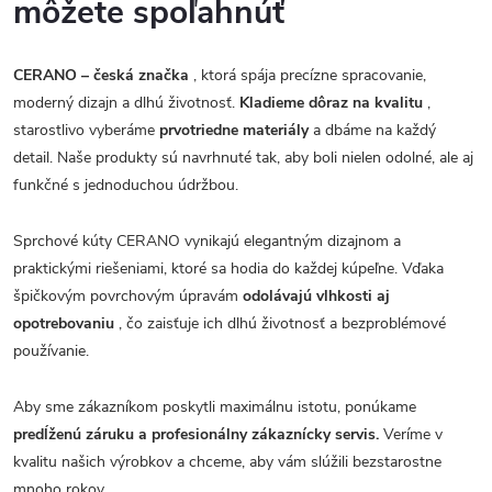
môžete spoľahnúť
CERANO – česká značka
, ktorá spája precízne spracovanie,
moderný dizajn a dlhú životnosť.
Kladieme dôraz na kvalitu
,
starostlivo vyberáme
prvotriedne materiály
a dbáme na každý
detail. Naše produkty sú navrhnuté tak, aby boli nielen odolné, ale aj
funkčné s jednoduchou údržbou.
Sprchové kúty CERANO vynikajú elegantným dizajnom a
praktickými riešeniami, ktoré sa hodia do každej kúpeľne. Vďaka
špičkovým povrchovým úpravám
odolávajú vlhkosti aj
opotrebovaniu
, čo zaisťuje ich dlhú životnosť a bezproblémové
používanie.
Aby sme zákazníkom poskytli maximálnu istotu, ponúkame
predĺženú záruku a profesionálny zákaznícky servis.
Veríme v
kvalitu našich výrobkov a chceme, aby vám slúžili bezstarostne
mnoho rokov.