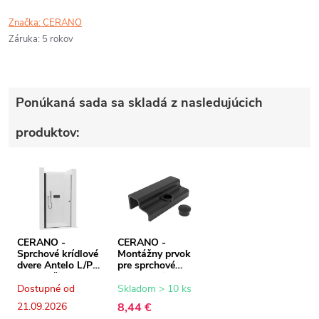
Značka:
CERANO
Záruka
:
5 rokov
Ponúkaná sada sa skladá z nasledujúcich
produktov:
CERANO -
CERANO -
Sprchové krídlové
Montážny prvok
dvere Antelo L/P -
pre sprchové
6 mm - čierna
dvere Marino a
matná,
Antelo - čierna
Dostupné od
Skladom > 10 ks
transparentné
21.09.2026
8,44 €
sklo - 75x190 cm