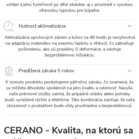
vzhľad a plnú funkčnosť po dlhé obdobie, aj v prostredí s vysokou
vlhkosťou typickou pre kúpeľne.
Nutnosť aklimatizácie
Aklimatizácia sprchových zásten a kútov na 48 hodín je nevyhnutná
na adaptáciu materiálov na miestnu teplotu a vlhkosť, čo zabraňuje
poškodeniu, ako sú praskliny či deformácie, a zaisťuje
bezproblémovú inštaláciu.
Predĺžená záruka 5 rokov
K tomuto produktu poskytujeme päťročnú záruku, čo znamená, že
sa môžete dlhodobo spoľahnúť na jeho kvalitu a odolnosť. Navyše,
naše prémiové služby zaistia, že prípadné otázky alebo potreby
budú vyriešené rýchlo a efektívne. Táto kombinácia zaisťuje, že vaša
skúsenosť s produktom bude vždy prvotriedna a bezproblémová.
CERANO - Kvalita, na ktorú sa