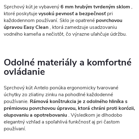
Sprchový kút je vybavený
6 mm hrubým tvrdeným sklom
,
ktoré poskytuje
vysokú pevnosť a bezpečnosť
pri
každodennom používaní. Sklo je opatrené
povrchovou
úpravou Easy Clean
, ktorá zamedzuje usadzovaniu
vodného kameňa a nečistôt, čo výrazne uľahčuje údržbu.
Odolné materiály a komfortné
ovládanie
Sprchový kút Antelo ponúka ergonomicky tvarované
úchytky zo zliatiny zinku na pohodlné každodenné
používanie.
Rámová konštrukcia je z odolného hliníka s
prémiovou povrchovou úpravou, ktorá chráni proti korózii,
olupovaniu a opotrebovaniu
. Výsledkom je dlhodobo
elegantný vzhľad a spoľahlivá funkčnosť aj pri častom
používaní.