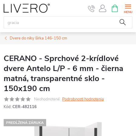
Prejsť
NÁKUPN
KOŠÍK
na
obsah
Dvere do niky šírka 146-150 cm
CERANO - Sprchové 2-krídlové
dvere Antelo L/P - 6 mm - čierna
matná, transparentné sklo -
150x190 cm
Neohodnotené
Podrobnosti hodnotenia
Kód:
CER-482116
PREDĹŽENÁ ZÁRUKA