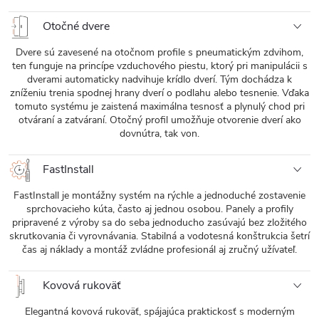
Otočné dvere
Dvere sú zavesené na otočnom profile s pneumatickým zdvihom,
ten funguje na princípe vzduchového piestu, ktorý pri manipulácii s
dverami automaticky nadvihuje krídlo dverí. Tým dochádza k
zníženiu trenia spodnej hrany dverí o podlahu alebo tesnenie. Vďaka
tomuto systému je zaistená maximálna tesnosť a plynulý chod pri
otváraní a zatváraní. Otočný profil umožňuje otvorenie dverí ako
dovnútra, tak von.
FastInstall
FastInstall je montážny systém na rýchle a jednoduché zostavenie
sprchovacieho kúta, často aj jednou osobou. Panely a profily
pripravené z výroby sa do seba jednoducho zasúvajú bez zložitého
skrutkovania či vyrovnávania. Stabilná a vodotesná konštrukcia šetrí
čas aj náklady a montáž zvládne profesionál aj zručný užívateľ.
Kovová rukoväť
Elegantná kovová rukoväť, spájajúca praktickosť s moderným