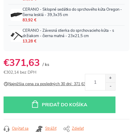
€371,63
/ ks
€302,14 bez DPH
Jednotková
Najnižšia cena za posledných 30 dní: 371,63 €
cena:
PRIDAŤ DO KOŠÍKA
Opýtať sa
Strážiť
Zdieľať