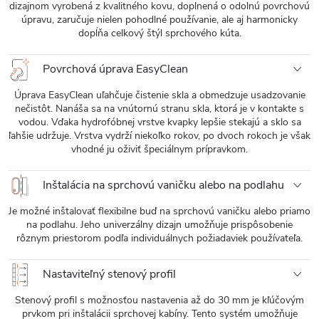
dizajnom vyrobená z kvalitného kovu, doplnená o odolnú povrchovú
úpravu, zaručuje nielen pohodlné používanie, ale aj harmonicky
dopĺňa celkový štýl sprchového kúta.
Povrchová úprava EasyClean
Úprava EasyClean uľahčuje čistenie skla a obmedzuje usadzovanie
nečistôt. Nanáša sa na vnútornú stranu skla, ktorá je v kontakte s
vodou. Vďaka hydrofóbnej vrstve kvapky lepšie stekajú a sklo sa
ľahšie udržuje. Vrstva vydrží niekoľko rokov, po dvoch rokoch je však
vhodné ju oživiť špeciálnym prípravkom.
Inštalácia na sprchovú vaničku alebo na podlahu
Je možné inštalovať flexibilne buď na sprchovú vaničku alebo priamo
na podlahu. Jeho univerzálny dizajn umožňuje prispôsobenie
rôznym priestorom podľa individuálnych požiadaviek používateľa.
Nastaviteľný stenový profil
Stenový profil s možnosťou nastavenia až do 30 mm je kľúčovým
prvkom pri inštalácii sprchovej kabíny. Tento systém umožňuje