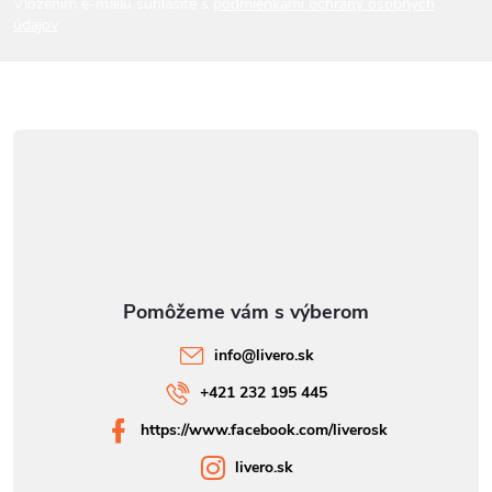
Vložením e-mailu súhlasíte s
podmienkami ochrany osobných
údajov
e
info
@
livero.sk
+421 232 195 445
https://www.facebook.com/liverosk
livero.sk