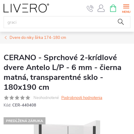
Prejsť
NÁKUPN
KOŠÍK
na
obsah
Dvere do niky šírka 174-180 cm
CERANO - Sprchové 2-krídlové
dvere Antelo L/P - 6 mm - čierna
matná, transparentné sklo -
180x190 cm
Neohodnotené
Podrobnosti hodnotenia
Kód:
CER-440408
PREDĹŽENÁ ZÁRUKA