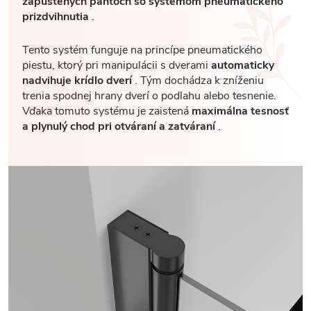
zapustených pántoch so systémom pneumatického
prizdvihnutia
.
Tento systém funguje na princípe pneumatického
piestu, ktorý pri manipulácii s dverami
automaticky
nadvihuje krídlo dverí
. Tým dochádza k zníženiu
trenia spodnej hrany dverí o podlahu alebo tesnenie.
Vďaka tomuto systému je zaistená
maximálna tesnosť
a plynulý chod pri otváraní a zatváraní
.