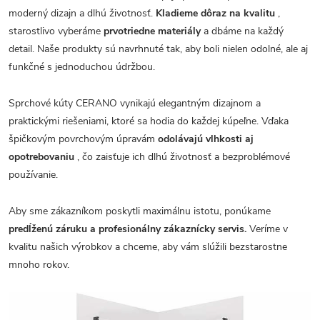
moderný dizajn a dlhú životnosť.
Kladieme dôraz na kvalitu
,
starostlivo vyberáme
prvotriedne materiály
a dbáme na každý
detail. Naše produkty sú navrhnuté tak, aby boli nielen odolné, ale aj
funkčné s jednoduchou údržbou.
Sprchové kúty CERANO vynikajú elegantným dizajnom a
praktickými riešeniami, ktoré sa hodia do každej kúpeľne. Vďaka
špičkovým povrchovým úpravám
odolávajú vlhkosti aj
opotrebovaniu
, čo zaisťuje ich dlhú životnosť a bezproblémové
používanie.
Aby sme zákazníkom poskytli maximálnu istotu, ponúkame
predĺženú záruku a profesionálny zákaznícky servis.
Veríme v
kvalitu našich výrobkov a chceme, aby vám slúžili bezstarostne
mnoho rokov.