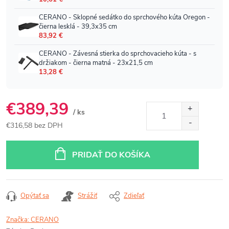
€389,39
/ ks
€316,58 bez DPH
Jednotková
cena:
PRIDAŤ DO KOŠÍKA
Opýtať sa
Strážiť
Zdieľať
Značka:
CERANO