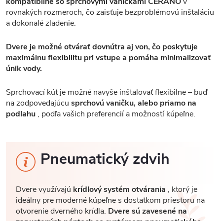
kompatibilné so sprchovými vaničkami CERANO
v
rovnakých rozmeroch, čo zaisťuje bezproblémovú inštaláciu
a dokonalé zladenie.
Dvere je možné otvárať dovnútra aj von, čo poskytuje
maximálnu flexibilitu pri vstupe a pomáha minimalizovať
únik vody.
Sprchovací kút je možné navyše inštalovať flexibilne – buď
na zodpovedajúcu
sprchovú vaničku, alebo priamo na
podlahu
, podľa vašich preferencií a možností kúpeľne.
Pneumatický zdvih
Dvere využívajú
krídlový systém otvárania
, ktorý je
ideálny pre moderné kúpeľne s dostatkom priestoru na
otvorenie dverného krídla.
Dvere sú zavesené na