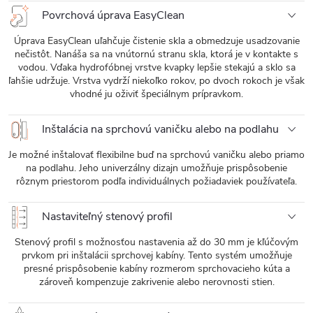
Povrchová úprava EasyClean
Úprava EasyClean uľahčuje čistenie skla a obmedzuje usadzovanie
nečistôt. Nanáša sa na vnútornú stranu skla, ktorá je v kontakte s
vodou. Vďaka hydrofóbnej vrstve kvapky lepšie stekajú a sklo sa
ľahšie udržuje. Vrstva vydrží niekoľko rokov, po dvoch rokoch je však
vhodné ju oživiť špeciálnym prípravkom.
Inštalácia na sprchovú vaničku alebo na podlahu
Je možné inštalovať flexibilne buď na sprchovú vaničku alebo priamo
na podlahu. Jeho univerzálny dizajn umožňuje prispôsobenie
rôznym priestorom podľa individuálnych požiadaviek používateľa.
Nastaviteľný stenový profil
Stenový profil s možnosťou nastavenia až do 30 mm je kľúčovým
prvkom pri inštalácii sprchovej kabíny. Tento systém umožňuje
presné prispôsobenie kabíny rozmerom sprchovacieho kúta a
zároveň kompenzuje zakrivenie alebo nerovnosti stien.