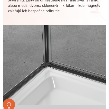
otváraniu. Lišty sú umiestnené na hrane dverí a rámu
alebo medzi dvoma sklenenými krídlami, kde magnety
zaisťujú ich bezpečné priľnutie.