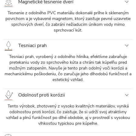
Magnetické tesnenie dverí
Tesnenie z odolného PVC materiálu dokonalé priľne k skleneným
povrchom a je vybavené magnetom, ktorý zaisťuje pevné uzavretie
sprchových dverí, čo zabráni nežiaducim únikom vody mimo
sprchovací kút.
Tesniaci prah
Tesniaci prah, vyrobený z odolného hliníka, efektívne zabraňuje
pretekaniu vody zo sprchového kúta a chráni tak kúpeľňu pred
možným zatopením. Navyše je tento prah odolný voči korózii a
mechanickému poškodeniu, čo zaručuje jeho dlhodobú funkčnosť a
estetický vzhľad.
Odolnosť proti korózii
Tento výrobok, zhotovený z vysoko kvalitných materiálov, vyniká
odolnosťou proti korózii, čo zaisťuje, že si udrží svoj atraktívny
vzhľad a plnú funkčnosť po dlhé obdobie, aj v prostredí s vysokou
vlhkosťou typickou pre kúpeľne.