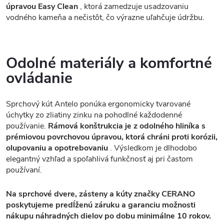
úpravou Easy Clean
, ktorá zamedzuje usadzovaniu
vodného kameňa a nečistôt, čo výrazne uľahčuje údržbu.
Odolné materiály a komfortné
ovládanie
Sprchový kút Antelo ponúka ergonomicky tvarované
úchytky zo zliatiny zinku na pohodlné každodenné
používanie.
Rámová konštrukcia je z odolného hliníka s
prémiovou povrchovou úpravou, ktorá chráni proti korózii,
olupovaniu a opotrebovaniu
. Výsledkom je dlhodobo
elegantný vzhľad a spoľahlivá funkčnosť aj pri častom
používaní.
Na sprchové dvere, zásteny a kúty značky CERANO
poskytujeme predĺženú záruku a garanciu možnosti
nákupu náhradných dielov po dobu minimálne 10 rokov.