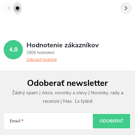
Hodnotenie zákazníkov
4,8
2806 hodnotení
Zobraziť recenzie
Z
Odoberať newsletter
á
p
ä
t
Email
ODOBERAŤ
i