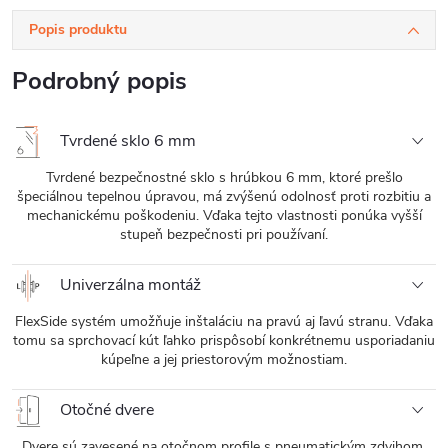
Popis produktu
Podrobný popis
Tvrdené sklo 6 mm
Tvrdené bezpečnostné sklo s hrúbkou 6 mm, ktoré prešlo
špeciálnou tepelnou úpravou, má zvýšenú odolnosť proti rozbitiu a
mechanickému poškodeniu. Vďaka tejto vlastnosti ponúka vyšší
stupeň bezpečnosti pri používaní.
Univerzálna montáž
FlexSide systém umožňuje inštaláciu na pravú aj ľavú stranu. Vďaka
tomu sa sprchovací kút ľahko prispôsobí konkrétnemu usporiadaniu
kúpeľne a jej priestorovým možnostiam.
Otočné dvere
Dvere sú zavesené na otočnom profile s pneumatickým zdvihom,