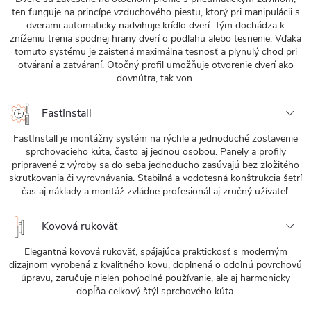
ten funguje na princípe vzduchového piestu, ktorý pri manipulácii s
dverami automaticky nadvihuje krídlo dverí. Tým dochádza k
zníženiu trenia spodnej hrany dverí o podlahu alebo tesnenie. Vďaka
tomuto systému je zaistená maximálna tesnosť a plynulý chod pri
otváraní a zatváraní. Otočný profil umožňuje otvorenie dverí ako
dovnútra, tak von.
FastInstall
FastInstall je montážny systém na rýchle a jednoduché zostavenie
sprchovacieho kúta, často aj jednou osobou. Panely a profily
pripravené z výroby sa do seba jednoducho zasúvajú bez zložitého
skrutkovania či vyrovnávania. Stabilná a vodotesná konštrukcia šetrí
čas aj náklady a montáž zvládne profesionál aj zručný užívateľ.
Kovová rukoväť
Elegantná kovová rukoväť, spájajúca praktickosť s moderným
dizajnom vyrobená z kvalitného kovu, doplnená o odolnú povrchovú
úpravu, zaručuje nielen pohodlné používanie, ale aj harmonicky
dopĺňa celkový štýl sprchového kúta.