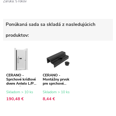
Záruka
:
5 rokov
Ponúkaná sada sa skladá z nasledujúcich
produktov:
CERANO -
CERANO -
Sprchové krídlové
Montážny prvok
dvere Antelo L/P -
pre sprchové
6 mm - čierna
dvere Marino a
matná,
Antelo - čierna
Skladom > 10 ks
Skladom > 10 ks
transparentné
190,48 €
8,44 €
sklo - 90x190 cm