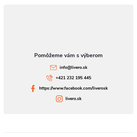
ý
p
i
s
u
info
@
livero.sk
+421 232 195 445
https://www.facebook.com/liverosk
livero.sk