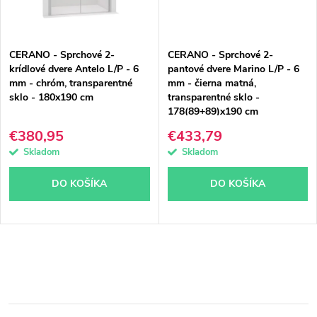
CERANO - Sprchové 2-
CERANO - Sprchové 2-
krídlové dvere Antelo L/P - 6
pantové dvere Marino L/P - 6
mm - chróm, transparentné
mm - čierna matná,
sklo - 180x190 cm
transparentné sklo -
178(89+89)x190 cm
€380,95
€433,79
Skladom
Skladom
DO KOŠÍKA
DO KOŠÍKA
O
v
l