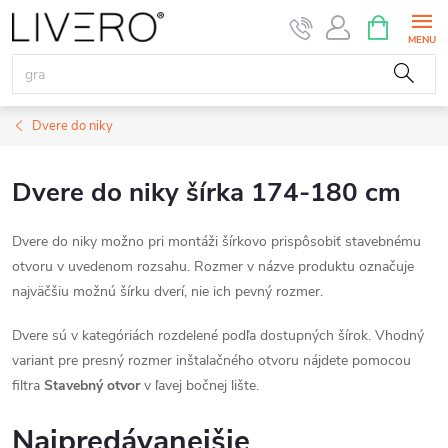
Prejsť
NÁKUPN
KOŠÍK
na
obsah
Dvere do niky
Dvere do niky šírka 174-180 cm
Dvere do niky možno pri montáži šírkovo prispôsobiť stavebnému
otvoru v uvedenom rozsahu. Rozmer v názve produktu označuje
najväčšiu možnú šírku dverí, nie ich pevný rozmer.
Dvere sú v kategóriách rozdelené podľa dostupných šírok. Vhodný
variant pre presný rozmer inštalačného otvoru nájdete pomocou
filtra
Stavebný otvor
v ľavej bočnej lište.
Najpredávanejšie