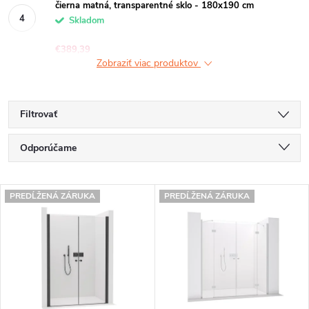
čierna matná, transparentné sklo - 180x190 cm
Skladom
€389,39
Zobraziť viac produktov
Filtrovať
R
Odporúčame
a
Najlacnejšie
V
d
PREDĹŽENÁ ZÁRUKA
PREDĹŽENÁ ZÁRUKA
Najdrahšie
ý
e
Najpredávanejšie
p
n
Abecedne
i
i
s
e