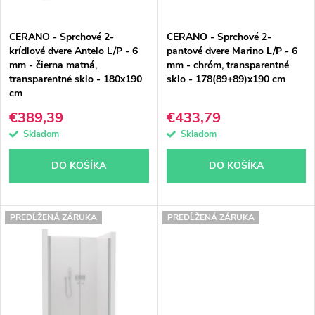
p
p
CERANO - Sprchové 2-
CERANO - Sprchové 2-
r
r
krídlové dvere Antelo L/P - 6
pantové dvere Marino L/P - 6
mm - čierna matná,
mm - chróm, transparentné
o
o
transparentné sklo - 180x190
sklo - 178(89+89)x190 cm
cm
d
d
€389,39
€433,79
u
u
Skladom
Skladom
k
k
DO KOŠÍKA
DO KOŠÍKA
t
t
o
o
PREDĹŽENÁ ZÁRUKA
PREDĹŽENÁ ZÁRUKA
v
v