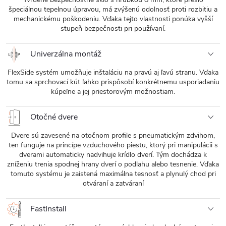
špeciálnou tepelnou úpravou, má zvýšenú odolnosť proti rozbitiu a
mechanickému poškodeniu. Vďaka tejto vlastnosti ponúka vyšší
stupeň bezpečnosti pri používaní.
Univerzálna montáž
FlexSide systém umožňuje inštaláciu na pravú aj ľavú stranu. Vďaka
tomu sa sprchovací kút ľahko prispôsobí konkrétnemu usporiadaniu
kúpeľne a jej priestorovým možnostiam.
Otočné dvere
Dvere sú zavesené na otočnom profile s pneumatickým zdvihom,
ten funguje na princípe vzduchového piestu, ktorý pri manipulácii s
dverami automaticky nadvihuje krídlo dverí. Tým dochádza k
zníženiu trenia spodnej hrany dverí o podlahu alebo tesnenie. Vďaka
tomuto systému je zaistená maximálna tesnosť a plynulý chod pri
otváraní a zatváraní
FastInstall