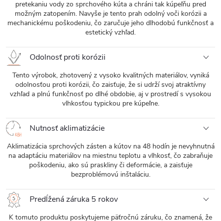
pretekaniu vody zo sprchového kúta a chráni tak kúpeľňu pred
možným zatopením. Navyše je tento prah odolný voči korózii a
mechanickému poškodeniu, čo zaručuje jeho dlhodobú funkčnosť a
estetický vzhľad.
Odolnosť proti korózii
Tento výrobok, zhotovený z vysoko kvalitných materiálov, vyniká
odolnosťou proti korózii, čo zaisťuje, že si udrží svoj atraktívny
vzhľad a plnú funkčnosť po dlhé obdobie, aj v prostredí s vysokou
vlhkosťou typickou pre kúpeľne.
Nutnosť aklimatizácie
Aklimatizácia sprchových zásten a kútov na 48 hodín je nevyhnutná
na adaptáciu materiálov na miestnu teplotu a vlhkosť, čo zabraňuje
poškodeniu, ako sú praskliny či deformácie, a zaisťuje
bezproblémovú inštaláciu.
Predĺžená záruka 5 rokov
K tomuto produktu poskytujeme päťročnú záruku, čo znamená, že