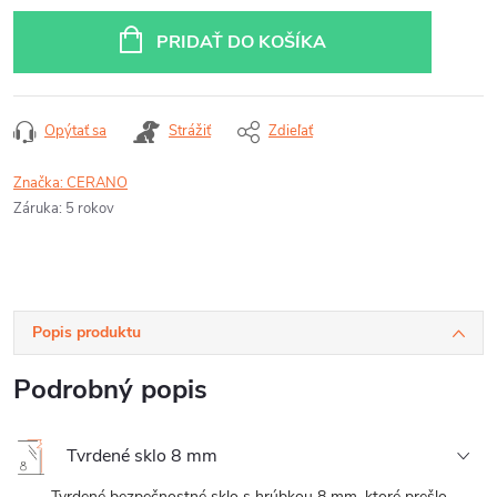
Jednotková
cena:
PRIDAŤ DO KOŠÍKA
Opýtať sa
Strážiť
Zdieľať
Značka:
CERANO
Záruka
:
5 rokov
Popis produktu
Podrobný popis
Tvrdené sklo 8 mm
Tvrdené bezpečnostné sklo s hrúbkou 8 mm, ktoré prešlo