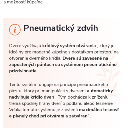
a možností kúpeľne.
Pneumatický zdvih
Dvere využívajú
krídlový systém otvárania
, ktorý je
ideálny pre moderné kúpeľne s dostatkom priestoru na
otvorenie dverného krídla.
Dvere sú zavesené na
zapustených pántoch so systémom pneumatického
prizdvihnutia
.
Tento systém funguje na princípe pneumatického
piestu, ktorý pri manipulácii s dverami
automaticky
nadvihuje krídlo dverí
. Tým dochádza k zníženiu
trenia spodnej hrany dverí o podlahu alebo tesnenie.
Vďaka tomuto systému je zaistená
maximálna tesnosť
a plynulý chod pri otváraní a zatváraní
.