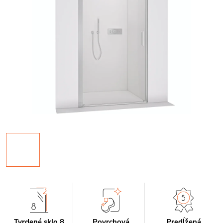
Tvrdené sklo 8
Povrchová
Predĺžená