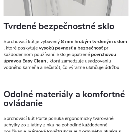
Tvrdené bezpečnostné sklo
Sprchovací kút je vybavený
8 mm hrubým tvrdeným sklom
, ktoré poskytuje
vysokú pevnosť a bezpečnosť
pri
každodennom používaní. Sklo je opatrené
povrchovou
úpravou Easy Clean
, ktorá zamedzuje usadzovaniu
vodného kameňa a nečistôt, čo výrazne uľahčuje údržbu.
Odolné materiály a komfortné
ovládanie
Sprchovací kút Porte ponúka ergonomicky tvarované
úchytky zo zliatiny zinku na pohodlné každodenné
používanie.
Rámová konštrukcia je z odolného hliníka s