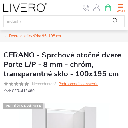
Prejsť
NÁKUPN
KOŠÍK
na
obsah
Dvere do niky šírka 96-108 cm
CERANO - Sprchové otočné dvere
Porte L/P - 8 mm - chróm,
transparentné sklo - 100x195 cm
Neohodnotené
Podrobnosti hodnotenia
Kód:
CER-413480
PREDĹŽENÁ ZÁRUKA