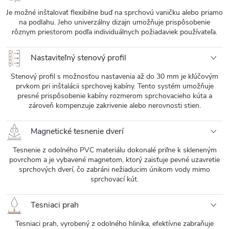
Je možné inštalovať flexibilne buď na sprchovú vaničku alebo priamo
na podlahu. Jeho univerzálny dizajn umožňuje prispôsobenie
rôznym priestorom podľa individuálnych požiadaviek používateľa.
Nastaviteľný stenový profil
Stenový profil s možnosťou nastavenia až do 30 mm je kľúčovým
prvkom pri inštalácii sprchovej kabíny. Tento systém umožňuje
presné prispôsobenie kabíny rozmerom sprchovacieho kúta a
zároveň kompenzuje zakrivenie alebo nerovnosti stien.
Magnetické tesnenie dverí
Tesnenie z odolného PVC materiálu dokonalé priľne k skleneným
povrchom a je vybavené magnetom, ktorý zaisťuje pevné uzavretie
sprchových dverí, čo zabráni nežiaducim únikom vody mimo
sprchovací kút.
Tesniaci prah
Tesniaci prah, vyrobený z odolného hliníka, efektívne zabraňuje