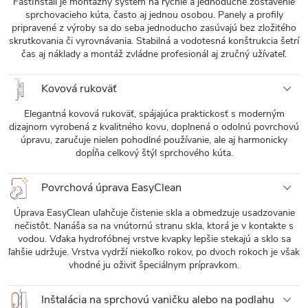
FastInstall je montážny systém na rýchle a jednoduché zostavenie
sprchovacieho kúta, často aj jednou osobou. Panely a profily
pripravené z výroby sa do seba jednoducho zasúvajú bez zložitého
skrutkovania či vyrovnávania. Stabilná a vodotesná konštrukcia šetrí
čas aj náklady a montáž zvládne profesionál aj zručný užívateľ.
Kovová rukoväť
Elegantná kovová rukoväť, spájajúca praktickosť s moderným
dizajnom vyrobená z kvalitného kovu, doplnená o odolnú povrchovú
úpravu, zaručuje nielen pohodlné používanie, ale aj harmonicky
dopĺňa celkový štýl sprchového kúta.
Povrchová úprava EasyClean
Úprava EasyClean uľahčuje čistenie skla a obmedzuje usadzovanie
nečistôt. Nanáša sa na vnútornú stranu skla, ktorá je v kontakte s
vodou. Vďaka hydrofóbnej vrstve kvapky lepšie stekajú a sklo sa
ľahšie udržuje. Vrstva vydrží niekoľko rokov, po dvoch rokoch je však
vhodné ju oživiť špeciálnym prípravkom.
Inštalácia na sprchovú vaničku alebo na podlahu