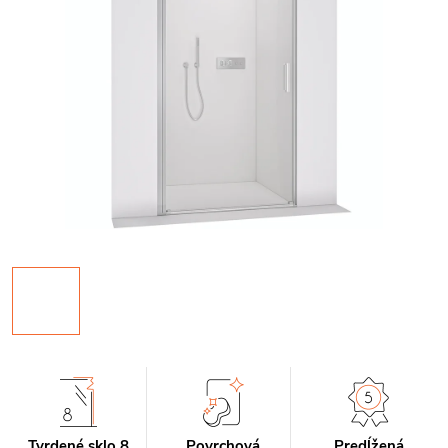
Tvrdené sklo 8
Povrchová
Predĺžená