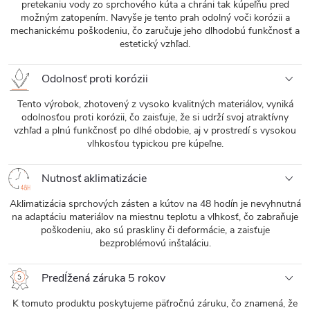
pretekaniu vody zo sprchového kúta a chráni tak kúpeľňu pred
možným zatopením. Navyše je tento prah odolný voči korózii a
mechanickému poškodeniu, čo zaručuje jeho dlhodobú funkčnosť a
estetický vzhľad.
Odolnosť proti korózii
Tento výrobok, zhotovený z vysoko kvalitných materiálov, vyniká
odolnosťou proti korózii, čo zaisťuje, že si udrží svoj atraktívny
vzhľad a plnú funkčnosť po dlhé obdobie, aj v prostredí s vysokou
vlhkosťou typickou pre kúpeľne.
Nutnosť aklimatizácie
Aklimatizácia sprchových zásten a kútov na 48 hodín je nevyhnutná
na adaptáciu materiálov na miestnu teplotu a vlhkosť, čo zabraňuje
poškodeniu, ako sú praskliny či deformácie, a zaisťuje
bezproblémovú inštaláciu.
Predĺžená záruka 5 rokov
K tomuto produktu poskytujeme päťročnú záruku, čo znamená, že