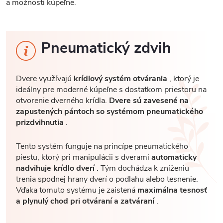
a možností kúpeľne.
Pneumatický zdvih
Dvere využívajú
krídlový systém otvárania
, ktorý je
ideálny pre moderné kúpeľne s dostatkom priestoru na
otvorenie dverného krídla.
Dvere sú zavesené na
zapustených pántoch so systémom pneumatického
prizdvihnutia
.
Tento systém funguje na princípe pneumatického
piestu, ktorý pri manipulácii s dverami
automaticky
nadvihuje krídlo dverí
. Tým dochádza k zníženiu
trenia spodnej hrany dverí o podlahu alebo tesnenie.
Vďaka tomuto systému je zaistená
maximálna tesnosť
a plynulý chod pri otváraní a zatváraní
.