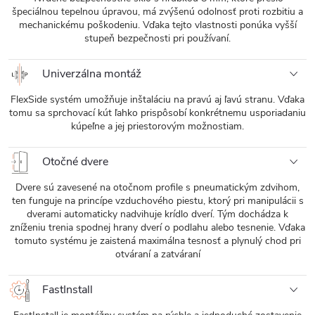
špeciálnou tepelnou úpravou, má zvýšenú odolnosť proti rozbitiu a
mechanickému poškodeniu. Vďaka tejto vlastnosti ponúka vyšší
stupeň bezpečnosti pri používaní.
Univerzálna montáž
FlexSide systém umožňuje inštaláciu na pravú aj ľavú stranu. Vďaka
tomu sa sprchovací kút ľahko prispôsobí konkrétnemu usporiadaniu
kúpeľne a jej priestorovým možnostiam.
Otočné dvere
Dvere sú zavesené na otočnom profile s pneumatickým zdvihom,
ten funguje na princípe vzduchového piestu, ktorý pri manipulácii s
dverami automaticky nadvihuje krídlo dverí. Tým dochádza k
zníženiu trenia spodnej hrany dverí o podlahu alebo tesnenie. Vďaka
tomuto systému je zaistená maximálna tesnosť a plynulý chod pri
otváraní a zatváraní
FastInstall