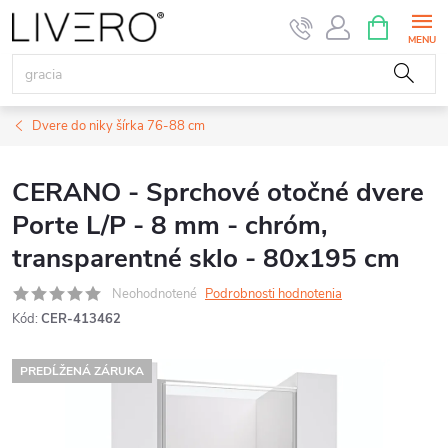
Prejsť
NÁKUPN
KOŠÍK
na
obsah
Dvere do niky šírka 76-88 cm
CERANO - Sprchové otočné dvere
Porte L/P - 8 mm - chróm,
transparentné sklo - 80x195 cm
Neohodnotené
Podrobnosti hodnotenia
Kód:
CER-413462
PREDĹŽENÁ ZÁRUKA