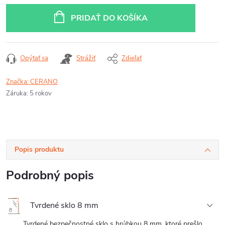
cena:
PRIDAŤ DO KOŠÍKA
Opýtať sa
Strážiť
Zdieľať
Značka:
CERANO
Záruka
:
5 rokov
Popis produktu
Podrobný popis
Tvrdené sklo 8 mm
Tvrdené bezpečnostné sklo s hrúbkou 8 mm, ktoré prešlo