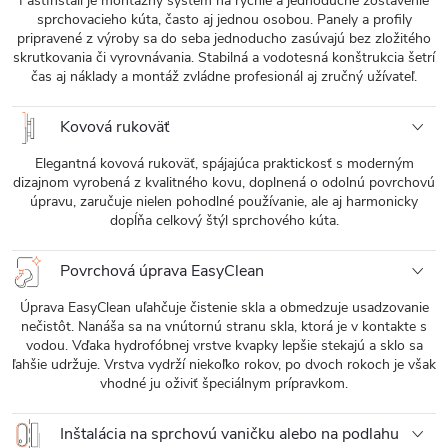
FastInstall je montážny systém na rýchle a jednoduché zostavenie
sprchovacieho kúta, často aj jednou osobou. Panely a profily
pripravené z výroby sa do seba jednoducho zasúvajú bez zložitého
skrutkovania či vyrovnávania. Stabilná a vodotesná konštrukcia šetrí
čas aj náklady a montáž zvládne profesionál aj zručný užívateľ.
Kovová rukoväť
Elegantná kovová rukoväť, spájajúca praktickosť s moderným
dizajnom vyrobená z kvalitného kovu, doplnená o odolnú povrchovú
úpravu, zaručuje nielen pohodlné používanie, ale aj harmonicky
dopĺňa celkový štýl sprchového kúta.
Povrchová úprava EasyClean
Úprava EasyClean uľahčuje čistenie skla a obmedzuje usadzovanie
nečistôt. Nanáša sa na vnútornú stranu skla, ktorá je v kontakte s
vodou. Vďaka hydrofóbnej vrstve kvapky lepšie stekajú a sklo sa
ľahšie udržuje. Vrstva vydrží niekoľko rokov, po dvoch rokoch je však
vhodné ju oživiť špeciálnym prípravkom.
Inštalácia na sprchovú vaničku alebo na podlahu