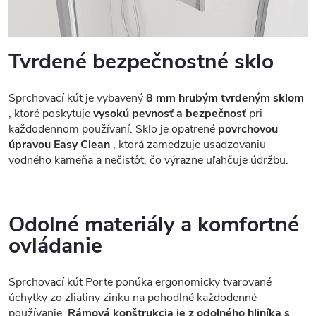
Tvrdené bezpečnostné sklo
Sprchovací kút je vybavený
8 mm hrubým tvrdeným sklom
, ktoré poskytuje
vysokú pevnosť a bezpečnosť
pri
každodennom používaní. Sklo je opatrené
povrchovou
úpravou Easy Clean
, ktorá zamedzuje usadzovaniu
vodného kameňa a nečistôt, čo výrazne uľahčuje údržbu.
Odolné materiály a komfortné
ovládanie
Sprchovací kút Porte ponúka ergonomicky tvarované
úchytky zo zliatiny zinku na pohodlné každodenné
používanie.
Rámová konštrukcia je z odolného hliníka s