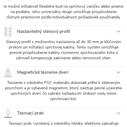
Je možné inštalovať flexibilne buď na sprchovú vaničku alebo priamo
na podlahu. Jeho univerzálny dizajn umožňuje prispôsobenie
rôznym priestorom podľa individuálnych požiadaviek používateľa.
Nastaviteľný stenový profil
Stenový profil s možnosťou nastavenia až do 30 mm je kľúčovým
prvkom pri inštalácii sprchovej kabíny. Tento systém umožňuje
presné prispôsobenie kabíny rozmerom sprchovacieho kúta a
zároveň kompenzuje zakrivenie alebo nerovnosti stien.
Magnetické tesnenie dverí
Tesnenie z odolného PVC materiálu dokonalé priľne k skleneným
povrchom a je vybavené magnetom, ktorý zaisťuje pevné uzavretie
sprchových dverí, čo zabráni nežiaducim únikom vody mimo
sprchovací kút.
Tesniaci prah
Tesniaci prah, vyrobený z odolného hliníka, efektívne zabraňuje