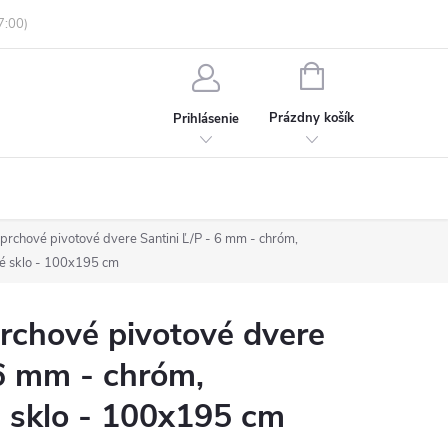
enky ochrany osobných údajov
Informácie o objednávke
NÁKUPNÝ
KOŠÍK
Prázdny košík
Prihlásenie
chové pivotové dvere Santini Ľ/P - 6 mm - chróm,
né sklo - 100x195 cm
chové pivotové dvere
 6 mm - chróm,
 sklo - 100x195 cm