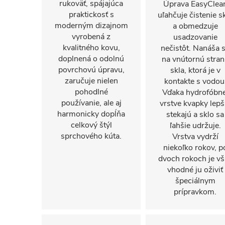
rukoväť, spájajúca
Úprava EasyClea
praktickosť s
uľahčuje čistenie s
moderným dizajnom
a obmedzuje
vyrobená z
usadzovanie
kvalitného kovu,
nečistôt. Nanáša 
doplnená o odolnú
na vnútornú stra
povrchovú úpravu,
skla, ktorá je v
zaručuje nielen
kontakte s vodou
pohodlné
Vďaka hydrofóbne
používanie, ale aj
vrstve kvapky lepš
harmonicky dopĺňa
stekajú a sklo sa
celkový štýl
ľahšie udržuje.
sprchového kúta.
Vrstva vydrží
niekoľko rokov, p
dvoch rokoch je vš
vhodné ju oživiť
špeciálnym
prípravkom.