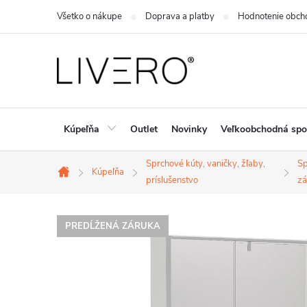
Prejsť
Všetko o nákupe
Doprava a platby
Hodnotenie obch
na
obsah
Kúpeľňa
Outlet
Novinky
Veľkoobchodná spo
Sprchové kúty, vaničky, žľaby,
Sp
Kúpeľňa
Domov
príslušenstvo
zá
PREDĹŽENÁ ZÁRUKA