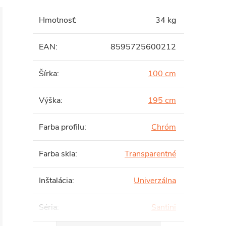
Hmotnosť
:
34 kg
EAN
:
8595725600212
Šírka
:
100 cm
Výška
:
195 cm
Farba profilu
:
Chróm
Farba skla
:
Transparentné
Inštalácia
:
Univerzálna
Séria
:
Santini