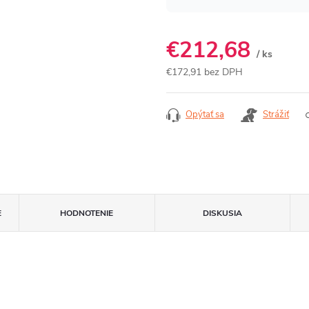
€212,68
/ ks
€172,91 bez DPH
Jednotková
cena:
Opýtať sa
Strážiť
E
HODNOTENIE
DISKUSIA