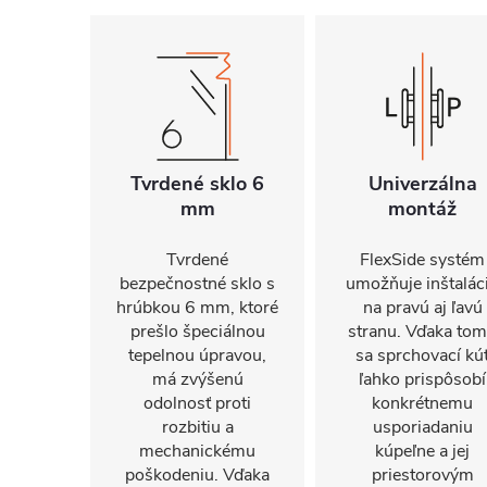
Tvrdené sklo 6
Univerzálna
mm
montáž
Tvrdené
FlexSide systém
bezpečnostné sklo s
umožňuje inštalác
hrúbkou 6 mm, ktoré
na pravú aj ľavú
prešlo špeciálnou
stranu. Vďaka to
tepelnou úpravou,
sa sprchovací kú
má zvýšenú
ľahko prispôsobí
odolnosť proti
konkrétnemu
rozbitiu a
usporiadaniu
mechanickému
kúpeľne a jej
poškodeniu. Vďaka
priestorovým