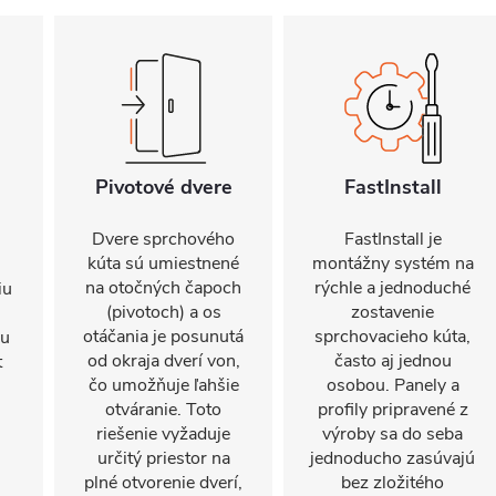
Pivotové dvere
FastInstall
Dvere sprchového
FastInstall je
kúta sú umiestnené
montážny systém na
na otočných čapoch
rýchle a jednoduché
iu
(pivotoch) a os
zostavenie
otáčania je posunutá
sprchovacieho kúta,
mu
od okraja dverí von,
často aj jednou
t
čo umožňuje ľahšie
osobou. Panely a
otváranie. Toto
profily pripravené z
riešenie vyžaduje
výroby sa do seba
určitý priestor na
jednoducho zasúvajú
plné otvorenie dverí,
bez zložitého