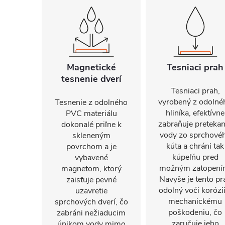
Magnetické
Tesniaci prah
tesnenie dverí
Tesniaci prah,
vyrobený z odolné
Tesnenie z odolného
hliníka, efektívne
PVC materiálu
zabraňuje pretekan
dokonalé priľne k
vody zo sprchové
skleneným
kúta a chráni tak
povrchom a je
kúpeľňu pred
vybavené
možným zatopení
magnetom, ktorý
Navyše je tento pr
zaisťuje pevné
odolný voči korózii
uzavretie
mechanickému
sprchových dverí, čo
poškodeniu, čo
zabráni nežiaducim
zaručuje jeho
únikom vody mimo