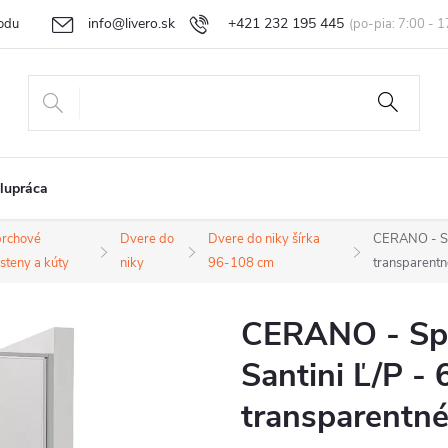
info@livero.sk
+421 232 195 445
odu
Vrátenie tovaru a reklamácia
Obchodné podmienky
Podmi
lupráca
rchové
Dvere do
Dvere do niky šírka
CERANO - Spr
steny a kúty
niky
96-108 cm
transparent
CERANO - Spr
Santini Ľ/P -
transparentné