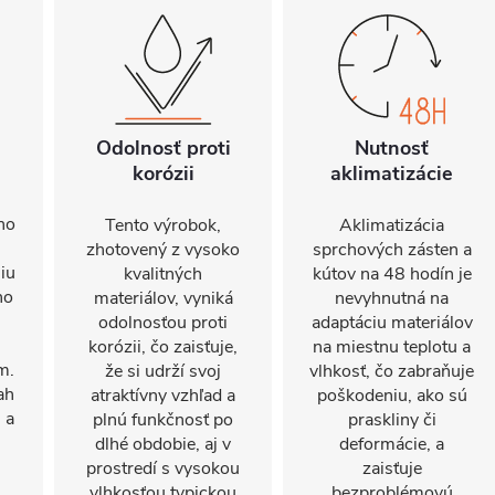
Odolnosť proti
Nutnosť
korózii
aklimatizácie
ho
Tento výrobok,
Aklimatizácia
zhotovený z vysoko
sprchových zásten a
iu
kvalitných
kútov na 48 hodín je
ho
materiálov, vyniká
nevyhnutná na
odolnosťou proti
adaptáciu materiálov
korózii, čo zaisťuje,
na miestnu teplotu a
m.
že si udrží svoj
vlhkosť, čo zabraňuje
ah
atraktívny vzhľad a
poškodeniu, ako sú
 a
plnú funkčnosť po
praskliny či
dlhé obdobie, aj v
deformácie, a
prostredí s vysokou
zaisťuje
vlhkosťou typickou
bezproblémovú