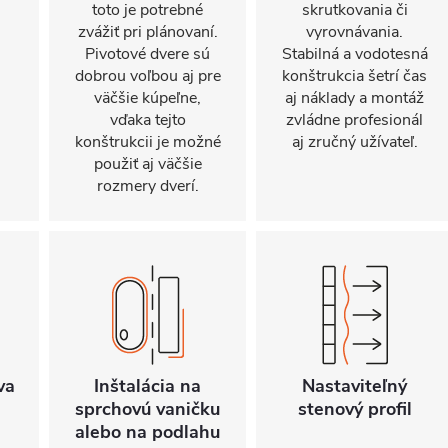
toto je potrebné
skrutkovania či
zvážiť pri plánovaní.
vyrovnávania.
Pivotové dvere sú
Stabilná a vodotesná
dobrou voľbou aj pre
konštrukcia šetrí čas
väčšie kúpeľne,
aj náklady a montáž
vďaka tejto
zvládne profesionál
konštrukcii je možné
aj zručný užívateľ.
použiť aj väčšie
rozmery dverí.
va
Inštalácia na
Nastaviteľný
sprchovú vaničku
stenový profil
alebo na podlahu