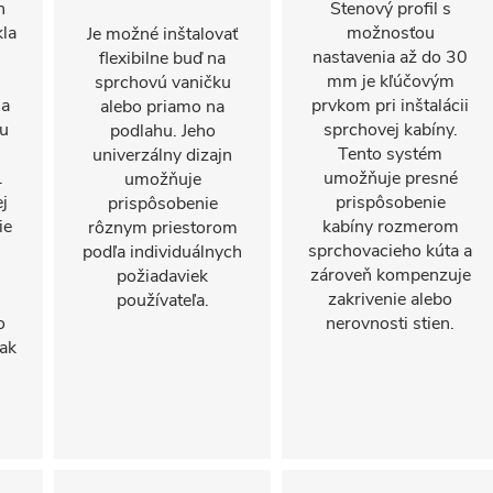
n
Stenový profil s
kla
možnosťou
Je možné inštalovať
nastavenia až do 30
flexibilne buď na
mm je kľúčovým
sprchovú vaničku
sa
prvkom pri inštalácii
alebo priamo na
nu
sprchovej kabíny.
podlahu. Jeho
Tento systém
univerzálny dizajn
.
umožňuje presné
umožňuje
j
prispôsobenie
prispôsobenie
ie
kabíny rozmerom
rôznym priestorom
sprchovacieho kúta a
podľa individuálnych
zároveň kompenzuje
požiadaviek
zakrivenie alebo
používateľa.
o
nerovnosti stien.
ak