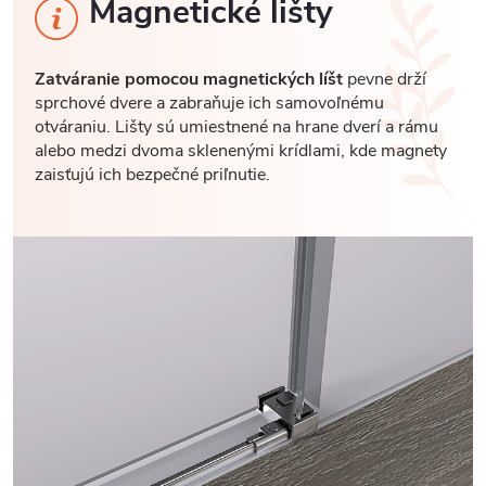
Magnetické lišty
Zatváranie pomocou magnetických líšt
pevne drží
sprchové dvere a zabraňuje ich samovoľnému
otváraniu. Lišty sú umiestnené na hrane dverí a rámu
alebo medzi dvoma sklenenými krídlami, kde magnety
zaisťujú ich bezpečné priľnutie.