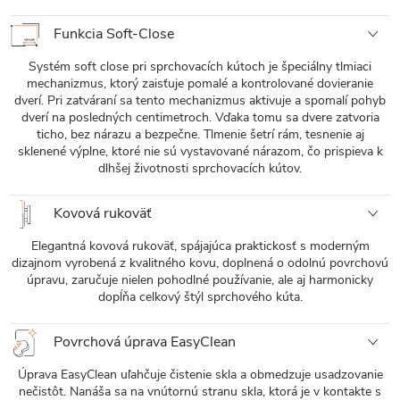
Funkcia Soft-Close
Systém soft close pri sprchovacích kútoch je špeciálny tlmiaci
mechanizmus, ktorý zaisťuje pomalé a kontrolované dovieranie
dverí. Pri zatváraní sa tento mechanizmus aktivuje a spomalí pohyb
dverí na posledných centimetroch. Vďaka tomu sa dvere zatvoria
ticho, bez nárazu a bezpečne. Tlmenie šetrí rám, tesnenie aj
sklenené výplne, ktoré nie sú vystavované nárazom, čo prispieva k
dlhšej životnosti sprchovacích kútov.
Kovová rukoväť
Elegantná kovová rukoväť, spájajúca praktickosť s moderným
dizajnom vyrobená z kvalitného kovu, doplnená o odolnú povrchovú
úpravu, zaručuje nielen pohodlné používanie, ale aj harmonicky
dopĺňa celkový štýl sprchového kúta.
Povrchová úprava EasyClean
Úprava EasyClean uľahčuje čistenie skla a obmedzuje usadzovanie
nečistôt. Nanáša sa na vnútornú stranu skla, ktorá je v kontakte s