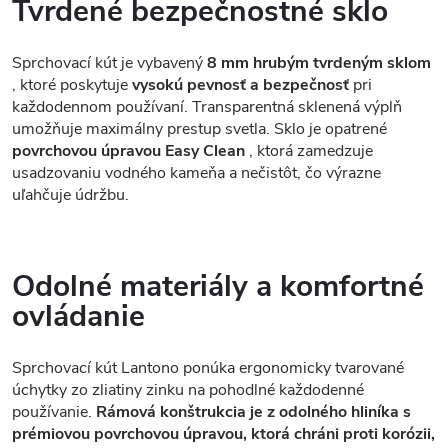
Tvrdené bezpečnostné sklo
Sprchovací kút je vybavený
8 mm hrubým tvrdeným sklom
, ktoré poskytuje
vysokú pevnosť a bezpečnosť
pri
každodennom používaní. Transparentná sklenená výplň
umožňuje maximálny prestup svetla. Sklo je opatrené
povrchovou úpravou Easy Clean
, ktorá zamedzuje
usadzovaniu vodného kameňa a nečistôt, čo výrazne
uľahčuje údržbu.
Odolné materiály a komfortné
ovládanie
Sprchovací kút Lantono ponúka ergonomicky tvarované
úchytky zo zliatiny zinku na pohodlné každodenné
používanie.
Rámová konštrukcia je z odolného hliníka s
prémiovou povrchovou úpravou, ktorá chráni proti korózii,