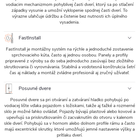
vodiacim mechanizmom pohyblivej časti dverí, ktorý sa po stlačení
západky vysunie a umožní vyklopenie spodnej časti dverí. To
výrazne uľahčuje údržbu a čistenie bez nutnosti ich úplného
vysadenia.
FastInstall
FastInstall je montážny systém na rýchle a jednoduché zostavenie
sprchovacieho kúta, často aj jednou osobou. Panely a profily
pripravené z výroby sa do seba jednoducho zasúvajú bez zložitého
skrutkovania či vyrovnávania. Stabilná a vodotesná konštrukcia šetrí
čas aj náklady a montáž zvládne profesionál aj zručný užívateľ.
Posuvné dvere
Posuvné dvere sa pri otváraní a zatváraní hladko pohybujú po
vodiacej lište vďaka pojazdom s ložiskami, takže aj ťažké a rozmerné
sklo je možné ľahko ovládať. Pojazdy bývajú plastové alebo kovové a
upevňujú sa priskrutkovaním či zacvaknutím do otvoru v kalenom
skle dverí. Pohybujú sa v hornom alebo dolnom profile rámu a často
majú excentrické skrutky, ktoré umožňujú jemné nastavenie výšky a
prítlaku dverí.