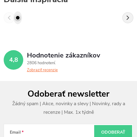
Hodnotenie zákazníkov
4,8
2806 hodnotení
Zobraziť recenzie
Z
Odoberať newsletter
á
p
ä
t
Email
ODOBERAŤ