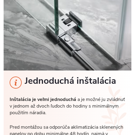
Jednoduchá inštalácia
Inštalácia je veľmi jednoduchá
a je možné ju zvládnuť
v jednom až dvoch ľuďoch do hodiny s minimálnym
použitím náradia.
Pred montážou sa odporúča aklimatizácia sklenených
panelov po dobu minimálne 48 hodín, najmä v