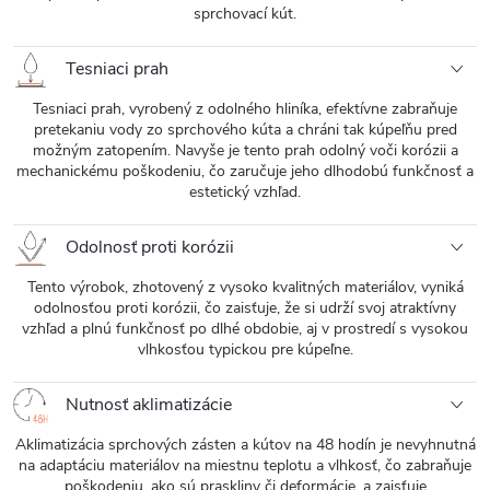
sprchovací kút.
Tesniaci prah
Tesniaci prah, vyrobený z odolného hliníka, efektívne zabraňuje
pretekaniu vody zo sprchového kúta a chráni tak kúpeľňu pred
možným zatopením. Navyše je tento prah odolný voči korózii a
mechanickému poškodeniu, čo zaručuje jeho dlhodobú funkčnosť a
estetický vzhľad.
Odolnosť proti korózii
Tento výrobok, zhotovený z vysoko kvalitných materiálov, vyniká
odolnosťou proti korózii, čo zaisťuje, že si udrží svoj atraktívny
vzhľad a plnú funkčnosť po dlhé obdobie, aj v prostredí s vysokou
vlhkosťou typickou pre kúpeľne.
Nutnosť aklimatizácie
Aklimatizácia sprchových zásten a kútov na 48 hodín je nevyhnutná
na adaptáciu materiálov na miestnu teplotu a vlhkosť, čo zabraňuje
poškodeniu, ako sú praskliny či deformácie, a zaisťuje