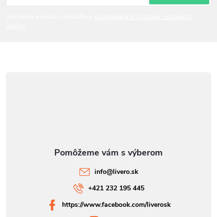
i
Vložením e-mailu súhlasíte s
podmienkami ochrany osobných
údajov
e
info
@
livero.sk
+421 232 195 445
https://www.facebook.com/liverosk