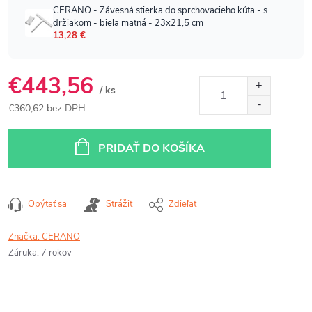
€443,56
/ ks
€360,62 bez DPH
Jednotková
cena:
PRIDAŤ DO KOŠÍKA
Opýtať sa
Strážiť
Zdieľať
Značka:
CERANO
Záruka
:
7 rokov