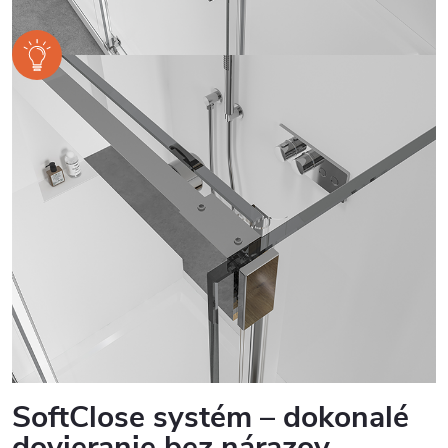
SoftClose systém – dokonalé
dovieranie bez nárazov