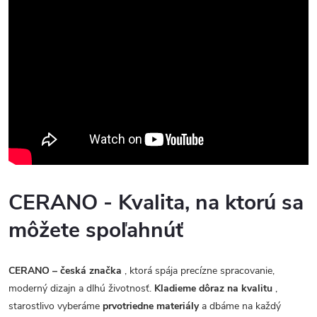
CERANO - Kvalita, na ktorú sa
môžete spoľahnúť
CERANO – česká značka
, ktorá spája precízne spracovanie,
moderný dizajn a dlhú životnosť.
Kladieme dôraz na kvalitu
,
starostlivo vyberáme
prvotriedne materiály
a dbáme na každý