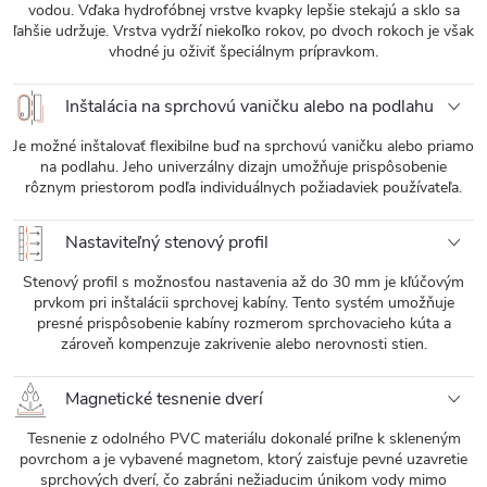
vodou. Vďaka hydrofóbnej vrstve kvapky lepšie stekajú a sklo sa
ľahšie udržuje. Vrstva vydrží niekoľko rokov, po dvoch rokoch je však
vhodné ju oživiť špeciálnym prípravkom.
Inštalácia na sprchovú vaničku alebo na podlahu
Je možné inštalovať flexibilne buď na sprchovú vaničku alebo priamo
na podlahu. Jeho univerzálny dizajn umožňuje prispôsobenie
rôznym priestorom podľa individuálnych požiadaviek používateľa.
Nastaviteľný stenový profil
Stenový profil s možnosťou nastavenia až do 30 mm je kľúčovým
prvkom pri inštalácii sprchovej kabíny. Tento systém umožňuje
presné prispôsobenie kabíny rozmerom sprchovacieho kúta a
zároveň kompenzuje zakrivenie alebo nerovnosti stien.
Magnetické tesnenie dverí
Tesnenie z odolného PVC materiálu dokonalé priľne k skleneným
povrchom a je vybavené magnetom, ktorý zaisťuje pevné uzavretie
sprchových dverí, čo zabráni nežiaducim únikom vody mimo