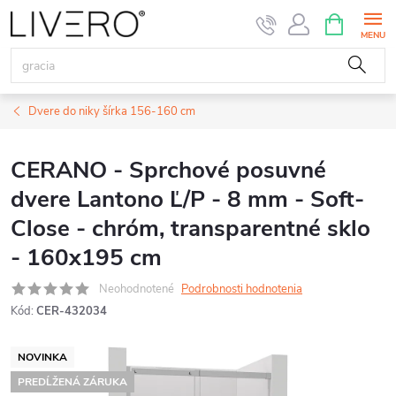
Prejsť
NÁKUPN
KOŠÍK
na
obsah
Dvere do niky šírka 156-160 cm
CERANO - Sprchové posuvné
dvere Lantono Ľ/P - 8 mm - Soft-
Close - chróm, transparentné sklo
- 160x195 cm
Neohodnotené
Podrobnosti hodnotenia
Kód:
CER-432034
NOVINKA
PREDĹŽENÁ ZÁRUKA