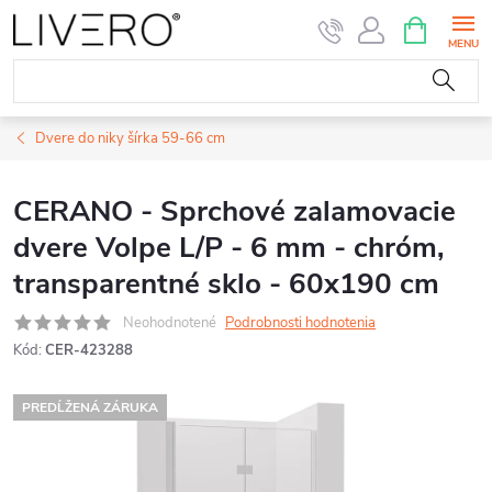
Prejsť
NÁKUPN
KOŠÍK
na
obsah
Dvere do niky šírka 59-66 cm
CERANO - Sprchové zalamovacie
dvere Volpe L/P - 6 mm - chróm,
transparentné sklo - 60x190 cm
Neohodnotené
Podrobnosti hodnotenia
Kód:
CER-423288
PREDĹŽENÁ ZÁRUKA