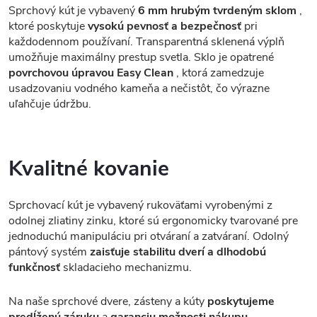
Sprchový kút je vybavený
6 mm hrubým tvrdeným sklom
,
ktoré poskytuje
vysokú pevnosť a bezpečnosť
pri
každodennom používaní. Transparentná sklenená výplň
umožňuje maximálny prestup svetla. Sklo je opatrené
povrchovou úpravou Easy Clean
, ktorá zamedzuje
usadzovaniu vodného kameňa a nečistôt, čo výrazne
uľahčuje údržbu.
Kvalitné kovanie
Sprchovací kút je vybavený rukoväťami vyrobenými z
odolnej zliatiny zinku, ktoré sú ergonomicky tvarované pre
jednoduchú manipuláciu pri otváraní a zatváraní. Odolný
pántový systém
zaisťuje stabilitu dverí a dlhodobú
funkčnosť
skladacieho mechanizmu.
Na naše sprchové dvere, zásteny a kúty
poskytujeme