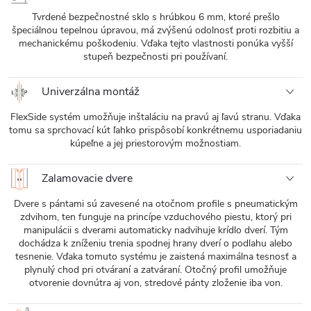
Tvrdené bezpečnostné sklo s hrúbkou 6 mm, ktoré prešlo
špeciálnou tepelnou úpravou, má zvýšenú odolnosť proti rozbitiu a
mechanickému poškodeniu. Vďaka tejto vlastnosti ponúka vyšší
stupeň bezpečnosti pri používaní.
Univerzálna montáž
FlexSide systém umožňuje inštaláciu na pravú aj ľavú stranu. Vďaka
tomu sa sprchovací kút ľahko prispôsobí konkrétnemu usporiadaniu
kúpeľne a jej priestorovým možnostiam.
Zalamovacie dvere
Dvere s pántami sú zavesené na otočnom profile s pneumatickým
zdvihom, ten funguje na princípe vzduchového piestu, ktorý pri
manipulácii s dverami automaticky nadvihuje krídlo dverí. Tým
dochádza k zníženiu trenia spodnej hrany dverí o podlahu alebo
tesnenie. Vďaka tomuto systému je zaistená maximálna tesnosť a
plynulý chod pri otváraní a zatváraní. Otočný profil umožňuje
otvorenie dovnútra aj von, stredové pánty zloženie iba von.