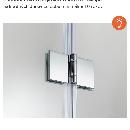
predĺženú záruku
a
garanciu možnosti nákupu
náhradných dielov
po dobu minimálne 10 rokov.