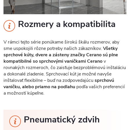
Rozmery a kompatibilita
V rámci tejto série ponúkame širokú škálu rozmerov, aby
sme uspokojili rôzne potreby našich zákazníkov.
Všetky
sprchové kúty, dvere a zásteny značky Cerano sú plne
kompatibilné so sprchovými vaničkami Cerano
v
rovnakých rozmeroch, čo zaisťuje bezproblémovú inštaláciu
a dokonalé zladenie. Sprchovací kút je možné navyše
inštalovať flexibilne – buď na zodpovedajúcu
sprchovú
vaničku, alebo priamo na podlahu
podľa vašich preferencií
a možností kúpeľne.
Pneumatický zdvih