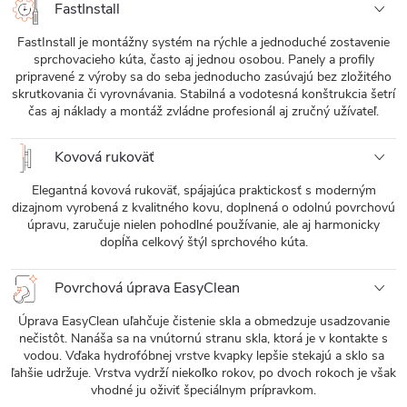
FastInstall
FastInstall je montážny systém na rýchle a jednoduché zostavenie
sprchovacieho kúta, často aj jednou osobou. Panely a profily
pripravené z výroby sa do seba jednoducho zasúvajú bez zložitého
skrutkovania či vyrovnávania. Stabilná a vodotesná konštrukcia šetrí
čas aj náklady a montáž zvládne profesionál aj zručný užívateľ.
Kovová rukoväť
Elegantná kovová rukoväť, spájajúca praktickosť s moderným
dizajnom vyrobená z kvalitného kovu, doplnená o odolnú povrchovú
úpravu, zaručuje nielen pohodlné používanie, ale aj harmonicky
dopĺňa celkový štýl sprchového kúta.
Povrchová úprava EasyClean
Úprava EasyClean uľahčuje čistenie skla a obmedzuje usadzovanie
nečistôt. Nanáša sa na vnútornú stranu skla, ktorá je v kontakte s
vodou. Vďaka hydrofóbnej vrstve kvapky lepšie stekajú a sklo sa
ľahšie udržuje. Vrstva vydrží niekoľko rokov, po dvoch rokoch je však
vhodné ju oživiť špeciálnym prípravkom.