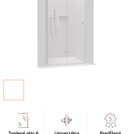
Tvrdené sklo 6
Univerzálna
Predĺžená