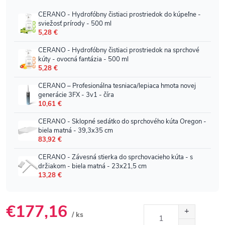
€177,16
/ ks