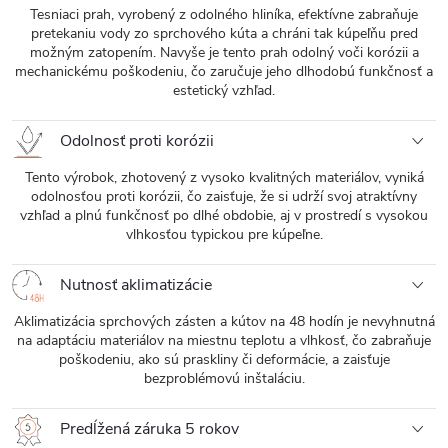
Tesniaci prah, vyrobený z odolného hliníka, efektívne zabraňuje
pretekaniu vody zo sprchového kúta a chráni tak kúpeľňu pred
možným zatopením. Navyše je tento prah odolný voči korózii a
mechanickému poškodeniu, čo zaručuje jeho dlhodobú funkčnosť a
estetický vzhľad.
Odolnosť proti korózii
Tento výrobok, zhotovený z vysoko kvalitných materiálov, vyniká
odolnosťou proti korózii, čo zaisťuje, že si udrží svoj atraktívny
vzhľad a plnú funkčnosť po dlhé obdobie, aj v prostredí s vysokou
vlhkosťou typickou pre kúpeľne.
Nutnosť aklimatizácie
Aklimatizácia sprchových zásten a kútov na 48 hodín je nevyhnutná
na adaptáciu materiálov na miestnu teplotu a vlhkosť, čo zabraňuje
poškodeniu, ako sú praskliny či deformácie, a zaisťuje
bezproblémovú inštaláciu.
Predĺžená záruka 5 rokov