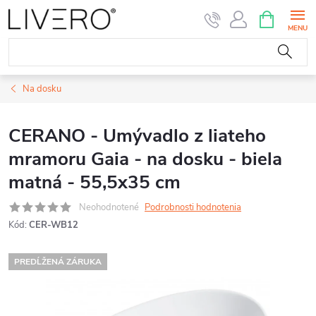
Prejsť
NÁKUPN
KOŠÍK
na
obsah
Na dosku
CERANO - Umývadlo z liateho
mramoru Gaia - na dosku - biela
matná - 55,5x35 cm
Neohodnotené
Podrobnosti hodnotenia
Kód:
CER-WB12
PREDĹŽENÁ ZÁRUKA