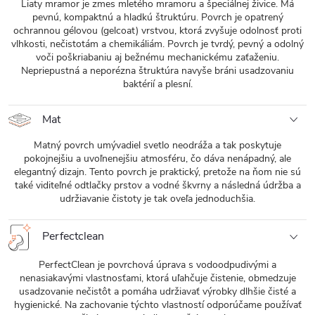
Liaty mramor je zmes mletého mramoru a špeciálnej živice. Má
pevnú, kompaktnú a hladkú štruktúru. Povrch je opatrený
ochrannou gélovou (gelcoat) vrstvou, ktorá zvyšuje odolnosť proti
vlhkosti, nečistotám a chemikáliám. Povrch je tvrdý, pevný a odolný
voči poškriabaniu aj bežnému mechanickému zaťaženiu.
Nepriepustná a neporézna štruktúra navyše bráni usadzovaniu
baktérií a plesní.
Mat
Matný povrch umývadiel svetlo neodráža a tak poskytuje
pokojnejšiu a uvoľnenejšiu atmosféru, čo dáva nenápadný, ale
elegantný dizajn. Tento povrch je praktický, pretože na ňom nie sú
také viditeľné odtlačky prstov a vodné škvrny a následná údržba a
udržiavanie čistoty je tak oveľa jednoduchšia.
Perfectclean
PerfectClean je povrchová úprava s vodoodpudivými a
nenasiakavými vlastnosťami, ktorá uľahčuje čistenie, obmedzuje
usadzovanie nečistôt a pomáha udržiavať výrobky dlhšie čisté a
hygienické. Na zachovanie týchto vlastností odporúčame používať