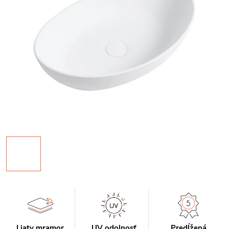
Liaty mramor
UV odolnosť
Predĺžená