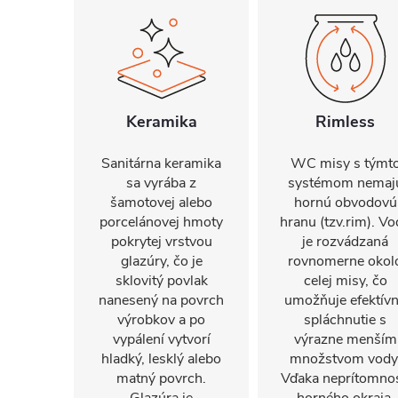
Keramika
Rimless
Sanitárna keramika
WC misy s týmt
sa vyrába z
systémom nemaj
šamotovej alebo
hornú obvodovú
porcelánovej hmoty
hranu (tzv.rim). Vo
pokrytej vrstvou
je rozvádzaná
glazúry, čo je
rovnomerne okol
sklovitý povlak
celej misy, čo
nanesený na povrch
umožňuje efektív
výrobkov a po
spláchnutie s
vypálení vytvorí
výrazne menším
hladký, lesklý alebo
množstvom vody
matný povrch.
Vďaka neprítomnos