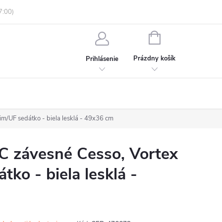
enky ochrany osobných údajov
Informácie o objednávke
NÁKUPNÝ
KOŠÍK
Prázdny košík
Prihlásenie
/UF sedátko - biela lesklá - 49x36 cm
závesné Cesso, Vortex
tko - biela lesklá -