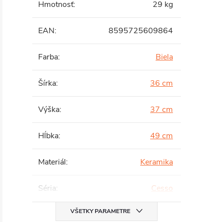
Hmotnosť
:
29 kg
EAN
:
8595725609864
Farba
:
Biela
Šírka
:
36 cm
Výška
:
37 cm
Hĺbka
:
49 cm
Materiál
:
Keramika
Séria
:
Cesso
VŠETKY PARAMETRE