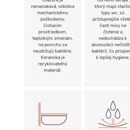
Glazúra je
horného okraja,
nenasiakavá, odoláva
ktorý majú starši
mechanickému
typy wc, sú
poškodeniu,
prístupnejšie všet
čistiacim
časti misy na
prostriedkom,
čistenie a
teplotným zmenám,
nedochádza k
na povrchu sa
akumulácii nečistô
neudržujú baktérie.
baktérií, čo prispie
Keramika je
k lepšej hygiene.
recyklovateľný
materiál.