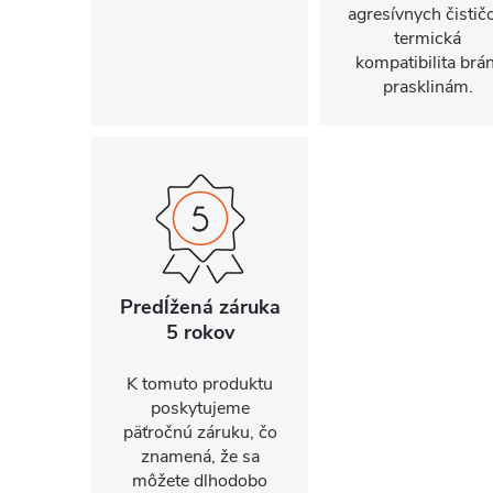
agresívnych čističo
termická
kompatibilita brán
prasklinám.
Predĺžená záruka
5 rokov
K tomuto produktu
poskytujeme
päťročnú záruku, čo
znamená, že sa
môžete dlhodobo