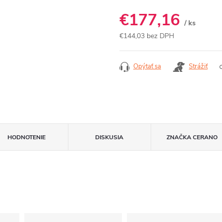
€177,16
/ ks
€144,03 bez DPH
Jednotková
cena:
Opýtať sa
Strážiť
HODNOTENIE
DISKUSIA
ZNAČKA
CERANO