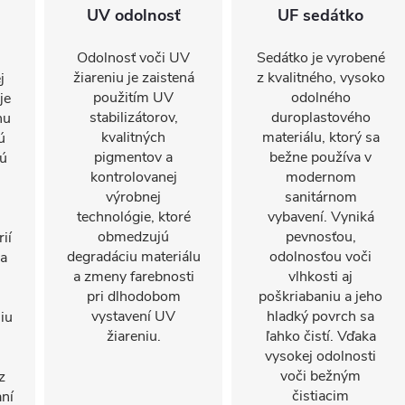
UV odolnosť
UF sedátko
Odolnosť voči UV
Sedátko je vyrobené
žiareniu je zaistená
z kvalitného, ​​vysoko
j
použitím UV
odolného
je
stabilizátorov,
duroplastového
nu
kvalitných
materiálu, ktorý sa
ú
pigmentov a
bežne používa v
kú
kontrolovanej
modernom
výrobnej
sanitárnom
technológie, ktoré
vybavení. Vyniká
obmedzujú
pevnosťou,
ií
degradáciu materiálu
odolnosťou voči
sa
a zmeny farebnosti
vlhkosti aj
pri dlhodobom
poškriabaniu a jeho
vystavení UV
hladký povrch sa
iu
žiareniu.
ľahko čistí. Vďaka
vysokej odolnosti
voči bežným
z
čistiacim
aní