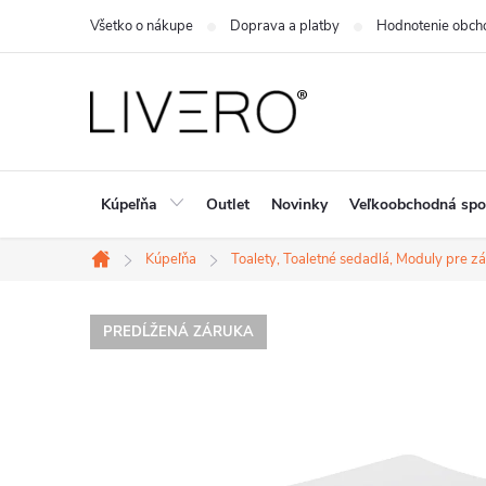
Prejsť
Všetko o nákupe
Doprava a platby
Hodnotenie obch
na
obsah
Kúpeľňa
Outlet
Novinky
Veľkoobchodná spo
Kúpeľňa
Toalety, Toaletné sedadlá, Moduly pre 
Domov
PREDĹŽENÁ ZÁRUKA