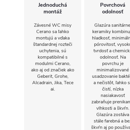
Jednoduchá
Povrchová
montáž
odolnosť
Závesné WC misy
Glazúra sanitárne
Cerano sa ľahko
keramiky kombinu
montujú a vďaka
hladkosť, minimál
štandardnej rozteči
pórovitosť, vysok
uchytenia, sú
tvrdosť a chemic
kompatibilné s
odolnosť. Na
modulmi Cerano,
povrchu je
ako aj od značiek ako
minimalizované
Geberit, Grohe,
usadzovanie baktér
Alcadrain, Jika, Tece
a nečistôt, ľahko 
ai.
čistí, nízka
nasiakavosť
zabraňuje prenikan
vlhkosti a škvŕn.
Glazúra zostáva
stále farebná a be
škvŕn aj po použív