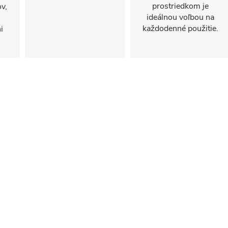
prostriedkom je
v,
ideálnou voľbou na
každodenné použitie.
i