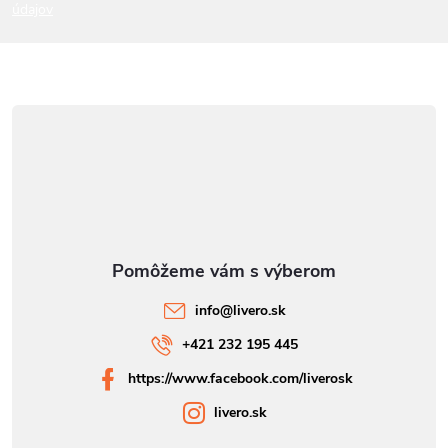
údajov
e
info
@
livero.sk
+421 232 195 445
https://www.facebook.com/liverosk
livero.sk