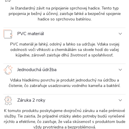
Je štandardný závit na pripojenie sprchovej hadice. Tento typ
pripojenia je bežný a účinný, zaisťuje ľahké a bezpečné spojenie
hadice so sprchovou batériou.
PVC materiál
PVC materiál je ľahký, odolný a ľahko sa udržuje. Vďaka svojej
odolnosti voči vlhkosti a chemikáliám sa skvele hodí do vašej
kúpeľne, zároveň zaisťuje dlhú životnosť a spoľahlivosť.
Jednoduchá údržba
Vďaka hladkému povrchu je produkt jednoduchý na údržbu a
čistenie, čo zabraňuje usadzovaniu vodného kameňa a baktérií.
Záruka 2 roky
K tomuto produktu poskytujeme dvojročnú záruku a naše prémiové
služby. Tie zaistia, že prípadné otázky alebo potreby budú vyriešené
rýchlo a efektívne, čo zaisťuje, že vaša skúsenosť s produktom bude
vždy prvotriedna a bezproblémová.