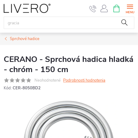
Prejsť
NÁKUPN
KOŠÍK
na
obsah
Sprchové hadice
CERANO - Sprchová hadica hladká
- chróm - 150 cm
Neohodnotené
Podrobnosti hodnotenia
Kód:
CER-8050BD2