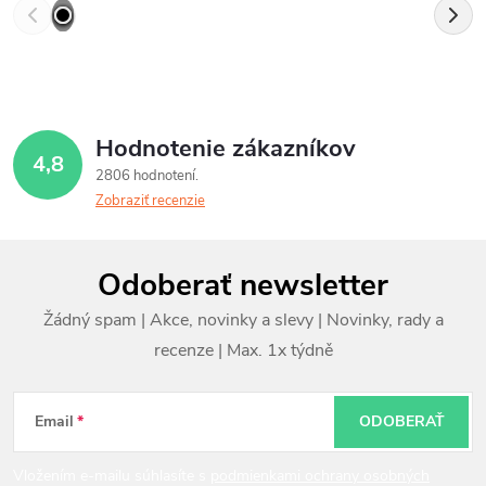
Hodnotenie zákazníkov
4,8
2806 hodnotení
Zobraziť recenzie
Z
Odoberať newsletter
á
p
ä
t
Email
ODOBERAŤ
i
Vložením e-mailu súhlasíte s
podmienkami ochrany osobných