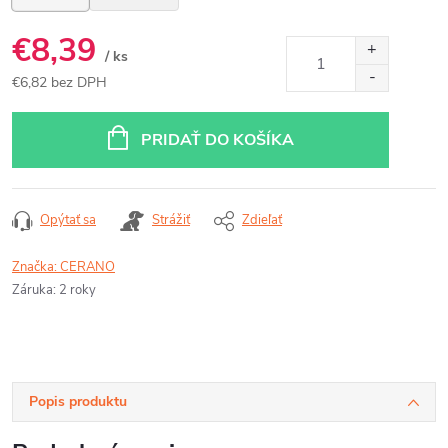
€8,39
/ ks
€6,82 bez DPH
Jednotková
cena:
PRIDAŤ DO KOŠÍKA
Opýtať sa
Strážiť
Zdieľať
Značka:
CERANO
Záruka
:
2 roky
Popis produktu