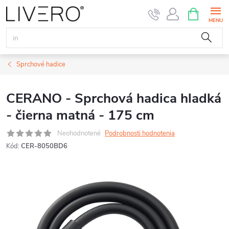
Prejsť
NÁKUPN
KOŠÍK
na
obsah
Sprchové hadice
CERANO - Sprchová hadica hladká
- čierna matná - 175 cm
Neohodnotené
Podrobnosti hodnotenia
Kód:
CER-8050BD6