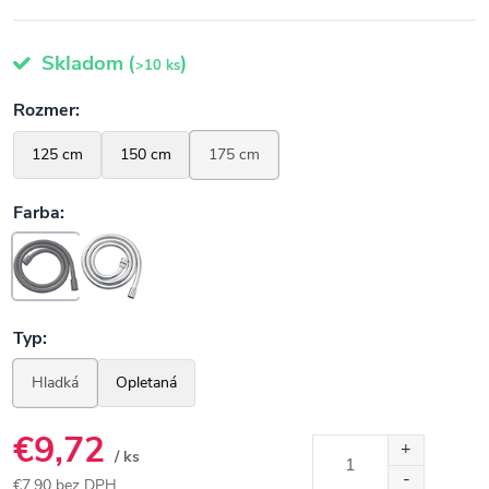
Skladom
(
)
>10 ks
€9,72
/ ks
€7,90 bez DPH