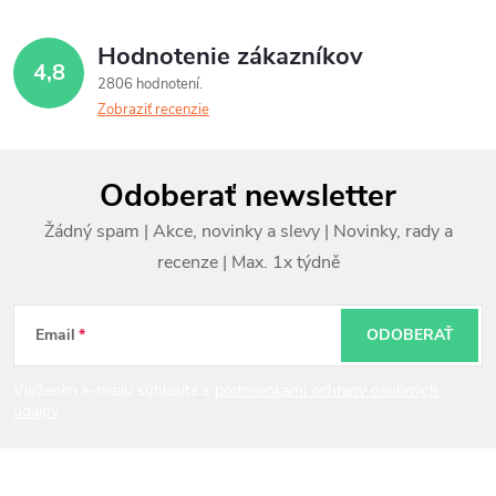
Hodnotenie zákazníkov
4,8
2806 hodnotení
Zobraziť recenzie
Z
Odoberať newsletter
á
p
ä
t
Email
ODOBERAŤ
i
Vložením e-mailu súhlasíte s
podmienkami ochrany osobných
údajov
e