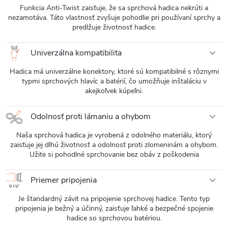
Funkcia Anti-Twist zaisťuje, že sa sprchová hadica nekrúti a
nezamotáva. Táto vlastnosť zvyšuje pohodlie pri používaní sprchy a
predlžuje životnosť hadice.
Univerzálna kompatibilita
Hadica má univerzálne konektory, ktoré sú kompatibilné s rôznymi
typmi sprchových hlavíc a batérií, čo umožňuje inštaláciu v
akejkoľvek kúpeľni.
Odolnosť proti lámaniu a ohybom
Naša sprchová hadica je vyrobená z odolného materiálu, ktorý
zaisťuje jej dlhú životnosť a odolnosť proti zlomeninám a ohybom.
Užite si pohodlné sprchovanie bez obáv z poškodenia
Priemer pripojenia
Je štandardný závit na pripojenie sprchovej hadice. Tento typ
pripojenia je bežný a účinný, zaisťuje ľahké a bezpečné spojenie
hadice so sprchovou batériou.