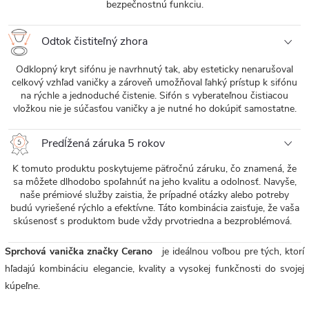
bezpečnostnú funkciu.
Odtok čistiteľný zhora
Odklopný kryt sifónu je navrhnutý tak, aby esteticky nenarušoval
celkový vzhľad vaničky a zároveň umožňoval ľahký prístup k sifónu
na rýchle a jednoduché čistenie. Sifón s vyberateľnou čistiacou
vložkou nie je súčasťou vaničky a je nutné ho dokúpiť samostatne.
Predĺžená záruka 5 rokov
K tomuto produktu poskytujeme päťročnú záruku, čo znamená, že
sa môžete dlhodobo spoľahnúť na jeho kvalitu a odolnosť. Navyše,
naše prémiové služby zaistia, že prípadné otázky alebo potreby
budú vyriešené rýchlo a efektívne. Táto kombinácia zaisťuje, že vaša
skúsenosť s produktom bude vždy prvotriedna a bezproblémová.
Sprchová vanička značky Cerano
je ideálnou voľbou pre tých, ktorí
hľadajú kombináciu elegancie, kvality a vysokej funkčnosti do svojej
kúpeľne.