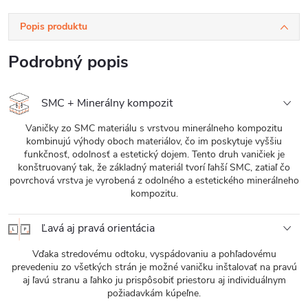
Popis produktu
Podrobný popis
SMC + Minerálny kompozit
Vaničky zo SMC materiálu s vrstvou minerálneho kompozitu
kombinujú výhody oboch materiálov, čo im poskytuje vyššiu
funkčnosť, odolnosť a estetický dojem. Tento druh vaničiek je
konštruovaný tak, že základný materiál tvorí ľahší SMC, zatiaľ čo
povrchová vrstva je vyrobená z odolného a estetického minerálneho
kompozitu.
Ľavá aj pravá orientácia
Vďaka stredovému odtoku, vyspádovaniu a pohľadovému
prevedeniu zo všetkých strán je možné vaničku inštalovať na pravú
aj ľavú stranu a ľahko ju prispôsobiť priestoru aj individuálnym
požiadavkám kúpeľne.