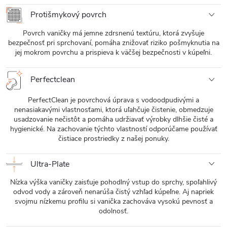
Protišmykový povrch
Povrch vaničky má jemne zdrsnenú textúru, ktorá zvyšuje
bezpečnosť pri sprchovaní, pomáha znižovať riziko pošmyknutia na
jej mokrom povrchu a prispieva k väčšej bezpečnosti v kúpeľni.
Perfectclean
PerfectClean je povrchová úprava s vodoodpudivými a
nenasiakavými vlastnosťami, ktorá uľahčuje čistenie, obmedzuje
usadzovanie nečistôt a pomáha udržiavať výrobky dlhšie čisté a
hygienické. Na zachovanie týchto vlastností odporúčame používať
čistiace prostriedky z našej ponuky.
Ultra-Plate
Nízka výška vaničky zaisťuje pohodlný vstup do sprchy, spoľahlivý
odvod vody a zároveň nenarúša čistý vzhľad kúpeľne. Aj napriek
svojmu nízkemu profilu si vanička zachováva vysokú pevnosť a
odolnosť.