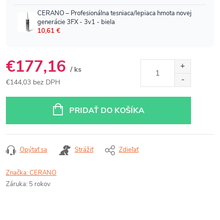
€177,16
/ ks
€144,03 bez DPH
Jednotková
cena:
PRIDAŤ DO KOŠÍKA
Opýtať sa
Strážiť
Zdieľať
Značka:
CERANO
Záruka
:
5 rokov