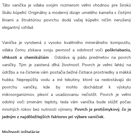
Táto vanička je vďaka svojim rozmerom veľmi vhodnou pre širokú
škálu kúpeľní. Originálny a moderný dizajn umelého kameňa s čistými
líniami a štruktúrou povrchu dodá vašej kúpeľni ničím nerušený
elegantný vzhľad.
Vanička je vyrobená z vysoko kvalitného minerálneho kompozitu,
vďaka čomu získava svoju pevnosť a odolnosť voči
poškriabaniu,
vlhkosti a chemikáliám
. Odoláva aj pádu predmetov na povrch
vaničky. Tým je zaistená dlhá životnosť. Povrch
je veľmi ľahký na
údržbu a na čistenie vám postačia bežné čistiace prostriedky a mäkká
hubka. Neprepúšťa vodu a iné tekutiny, ktoré sa nedostávajú do
povrchu vaničky, kde by mohlo dochádzať k výskytu
mikroorganizmov, plesní a usadzovaniu nečistôt. Povrch je veľmi
odolný voči zmenám teploty, teda vám vanička bude slúžiť počas
mnohých rokov bez nutnosti výmeny.
Povrch je protišmykový, čo je
jedným z najdôležitejších faktorov pri výbere vaničiek.
Možnosti inštalácie: