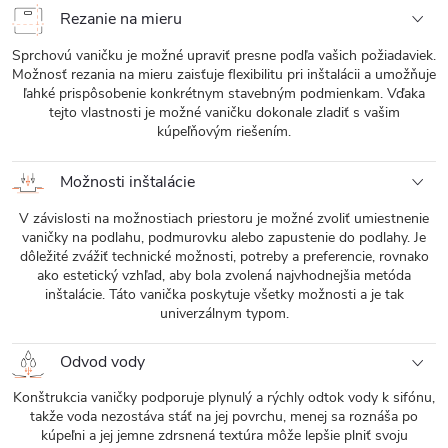
Rezanie na mieru
Sprchovú vaničku je možné upraviť presne podľa vašich požiadaviek.
Možnosť rezania na mieru zaisťuje flexibilitu pri inštalácii a umožňuje
ľahké prispôsobenie konkrétnym stavebným podmienkam. Vďaka
tejto vlastnosti je možné vaničku dokonale zladiť s vašim
kúpeľňovým riešením.
Možnosti inštalácie
V závislosti na možnostiach priestoru je možné zvoliť umiestnenie
vaničky na podlahu, podmurovku alebo zapustenie do podlahy. Je
dôležité zvážiť technické možnosti, potreby a preferencie, rovnako
ako estetický vzhľad, aby bola zvolená najvhodnejšia metóda
inštalácie. Táto vanička poskytuje všetky možnosti a je tak
univerzálnym typom.
Odvod vody
Konštrukcia vaničky podporuje plynulý a rýchly odtok vody k sifónu,
takže voda nezostáva stáť na jej povrchu, menej sa roznáša po
kúpeľni a jej jemne zdrsnená textúra môže lepšie plniť svoju