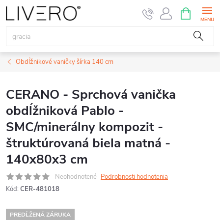
Prejsť
NÁKUPN
KOŠÍK
na
obsah
Obdĺžnikové vaničky šírka 140 cm
CERANO - Sprchová vanička
obdĺžniková Pablo -
SMC/minerálny kompozit -
štruktúrovaná biela matná -
140x80x3 cm
Neohodnotené
Podrobnosti hodnotenia
Kód:
CER-481018
PREDĹŽENÁ ZÁRUKA