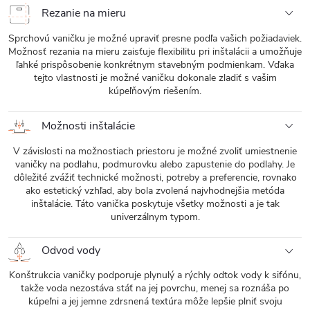
Rezanie na mieru
Sprchovú vaničku je možné upraviť presne podľa vašich požiadaviek.
Možnosť rezania na mieru zaisťuje flexibilitu pri inštalácii a umožňuje
ľahké prispôsobenie konkrétnym stavebným podmienkam. Vďaka
tejto vlastnosti je možné vaničku dokonale zladiť s vašim
kúpeľňovým riešením.
Možnosti inštalácie
V závislosti na možnostiach priestoru je možné zvoliť umiestnenie
vaničky na podlahu, podmurovku alebo zapustenie do podlahy. Je
dôležité zvážiť technické možnosti, potreby a preferencie, rovnako
ako estetický vzhľad, aby bola zvolená najvhodnejšia metóda
inštalácie. Táto vanička poskytuje všetky možnosti a je tak
univerzálnym typom.
Odvod vody
Konštrukcia vaničky podporuje plynulý a rýchly odtok vody k sifónu,
takže voda nezostáva stáť na jej povrchu, menej sa roznáša po
kúpeľni a jej jemne zdrsnená textúra môže lepšie plniť svoju