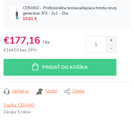
€177,16
/ ks
€144,03 bez DPH
Jednotková
cena:
PRIDAŤ DO KOŠÍKA
Opýtať sa
Strážiť
Zdieľať
Značka:
CERANO
Záruka
:
5 rokov