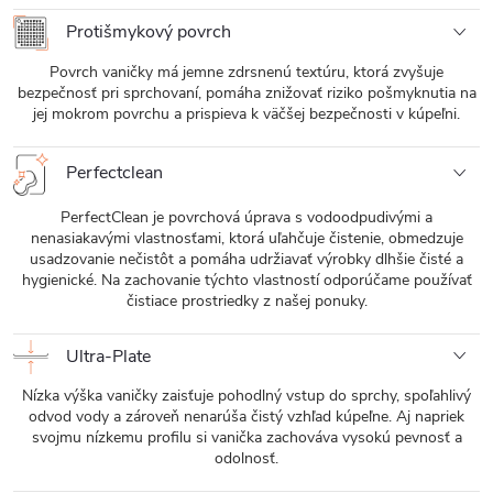
Protišmykový povrch
Povrch vaničky má jemne zdrsnenú textúru, ktorá zvyšuje
bezpečnosť pri sprchovaní, pomáha znižovať riziko pošmyknutia na
jej mokrom povrchu a prispieva k väčšej bezpečnosti v kúpeľni.
Perfectclean
PerfectClean je povrchová úprava s vodoodpudivými a
nenasiakavými vlastnosťami, ktorá uľahčuje čistenie, obmedzuje
usadzovanie nečistôt a pomáha udržiavať výrobky dlhšie čisté a
hygienické. Na zachovanie týchto vlastností odporúčame používať
čistiace prostriedky z našej ponuky.
Ultra-Plate
Nízka výška vaničky zaisťuje pohodlný vstup do sprchy, spoľahlivý
odvod vody a zároveň nenarúša čistý vzhľad kúpeľne. Aj napriek
svojmu nízkemu profilu si vanička zachováva vysokú pevnosť a
odolnosť.