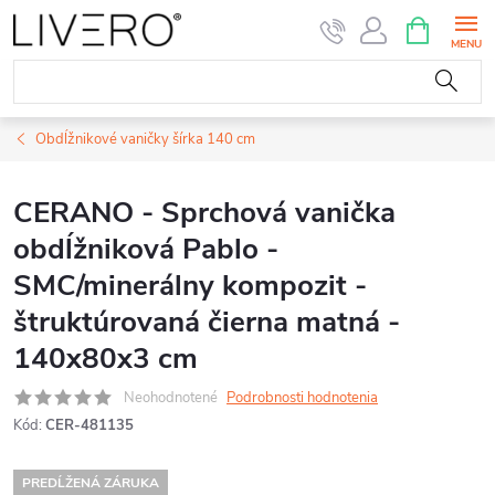
Prejsť
NÁKUPN
KOŠÍK
na
obsah
Obdĺžnikové vaničky šírka 140 cm
CERANO - Sprchová vanička
obdĺžniková Pablo -
SMC/minerálny kompozit -
štruktúrovaná čierna matná -
140x80x3 cm
Neohodnotené
Podrobnosti hodnotenia
Kód:
CER-481135
PREDĹŽENÁ ZÁRUKA