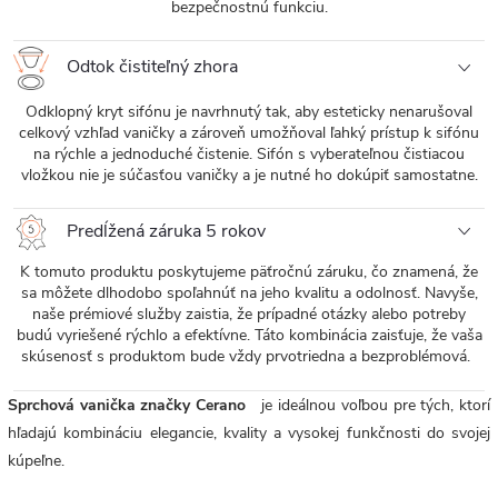
bezpečnostnú funkciu.
Odtok čistiteľný zhora
Odklopný kryt sifónu je navrhnutý tak, aby esteticky nenarušoval
celkový vzhľad vaničky a zároveň umožňoval ľahký prístup k sifónu
na rýchle a jednoduché čistenie. Sifón s vyberateľnou čistiacou
vložkou nie je súčasťou vaničky a je nutné ho dokúpiť samostatne.
Predĺžená záruka 5 rokov
K tomuto produktu poskytujeme päťročnú záruku, čo znamená, že
sa môžete dlhodobo spoľahnúť na jeho kvalitu a odolnosť. Navyše,
naše prémiové služby zaistia, že prípadné otázky alebo potreby
budú vyriešené rýchlo a efektívne. Táto kombinácia zaisťuje, že vaša
skúsenosť s produktom bude vždy prvotriedna a bezproblémová.
Sprchová vanička značky Cerano
je ideálnou voľbou pre tých, ktorí
hľadajú kombináciu elegancie, kvality a vysokej funkčnosti do svojej
kúpeľne.