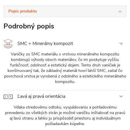
Popis produktu
Podrobný popis
SMC + Minerálny kompozit
Vaničky zo SMC materiálu s vrstvou minerálneho kompozitu
kombinujú výhody oboch materiálov, čo im poskytuje vyššiu
funkčnosť, odolnosť a estetický dojem. Tento druh vaničiek je
konštruovaný tak, že základný materiál tvorí ľahší SMC, zatiaľ čo
povrchová vrstva je vyrobená z odolného a estetického minerálneho
kompozitu.
Ľavá aj pravá orientácia
Vďaka stredovému odtoku, vyspádovaniu a pohľadovému
prevedeniu zo všetkých strán je možné vaničku inštalovať na pravú
aj ľavú stranu a ľahko ju prispôsobiť priestoru aj individuálnym
požiadavkám kúpeľne.