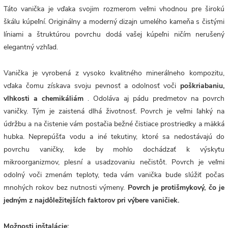
Táto vanička je vďaka svojim rozmerom veľmi vhodnou pre širokú
škálu kúpeľní. Originálny a moderný dizajn umelého kameňa s čistými
líniami a štruktúrou povrchu dodá vašej kúpeľni ničím nerušený
elegantný vzhľad.
Vanička je vyrobená z vysoko kvalitného minerálneho kompozitu,
vďaka čomu získava svoju pevnosť a odolnosť voči
poškriabaniu,
vlhkosti a chemikáliám
. Odoláva aj pádu predmetov na povrch
vaničky. Tým je zaistená dlhá životnosť. Povrch
je veľmi ľahký na
údržbu a na čistenie vám postačia bežné čistiace prostriedky a mäkká
hubka. Neprepúšťa vodu a iné tekutiny, ktoré sa nedostávajú do
povrchu vaničky, kde by mohlo dochádzať k výskytu
mikroorganizmov, plesní a usadzovaniu nečistôt. Povrch je veľmi
odolný voči zmenám teploty, teda vám vanička bude slúžiť počas
mnohých rokov bez nutnosti výmeny.
Povrch je protišmykový, čo je
jedným z najdôležitejších faktorov pri výbere vaničiek.
Možnosti inštalácie: