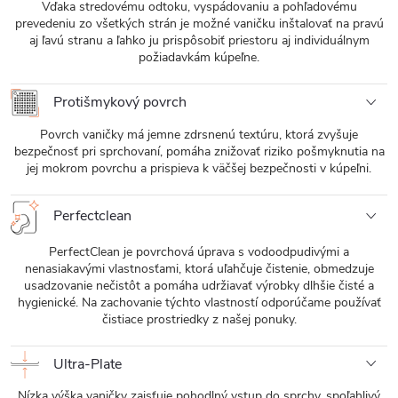
Vďaka stredovému odtoku, vyspádovaniu a pohľadovému
prevedeniu zo všetkých strán je možné vaničku inštalovať na pravú
aj ľavú stranu a ľahko ju prispôsobiť priestoru aj individuálnym
požiadavkám kúpeľne.
Protišmykový povrch
Povrch vaničky má jemne zdrsnenú textúru, ktorá zvyšuje
bezpečnosť pri sprchovaní, pomáha znižovať riziko pošmyknutia na
jej mokrom povrchu a prispieva k väčšej bezpečnosti v kúpeľni.
Perfectclean
PerfectClean je povrchová úprava s vodoodpudivými a
nenasiakavými vlastnosťami, ktorá uľahčuje čistenie, obmedzuje
usadzovanie nečistôt a pomáha udržiavať výrobky dlhšie čisté a
hygienické. Na zachovanie týchto vlastností odporúčame používať
čistiace prostriedky z našej ponuky.
Ultra-Plate
Nízka výška vaničky zaisťuje pohodlný vstup do sprchy, spoľahlivý