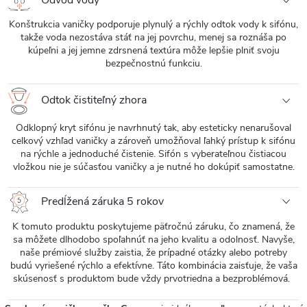
Odvod vody
Konštrukcia vaničky podporuje plynulý a rýchly odtok vody k sifónu,
takže voda nezostáva stáť na jej povrchu, menej sa roznáša po
kúpeľni a jej jemne zdrsnená textúra môže lepšie plniť svoju
bezpečnostnú funkciu.
Odtok čistiteľný zhora
Odklopný kryt sifónu je navrhnutý tak, aby esteticky nenarušoval
celkový vzhľad vaničky a zároveň umožňoval ľahký prístup k sifónu
na rýchle a jednoduché čistenie. Sifón s vyberateľnou čistiacou
vložkou nie je súčasťou vaničky a je nutné ho dokúpiť samostatne.
Predĺžená záruka 5 rokov
K tomuto produktu poskytujeme päťročnú záruku, čo znamená, že
sa môžete dlhodobo spoľahnúť na jeho kvalitu a odolnosť. Navyše,
naše prémiové služby zaistia, že prípadné otázky alebo potreby
budú vyriešené rýchlo a efektívne. Táto kombinácia zaisťuje, že vaša
skúsenosť s produktom bude vždy prvotriedna a bezproblémová.