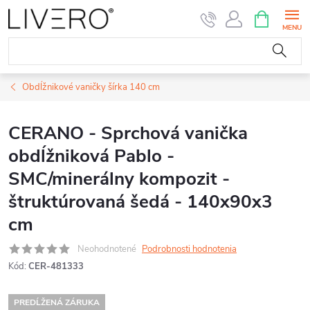
Prejsť
NÁKUPN
KOŠÍK
na
obsah
Obdĺžnikové vaničky šírka 140 cm
CERANO - Sprchová vanička
obdĺžniková Pablo -
SMC/minerálny kompozit -
štruktúrovaná šedá - 140x90x3
cm
Neohodnotené
Podrobnosti hodnotenia
Kód:
CER-481333
PREDĹŽENÁ ZÁRUKA