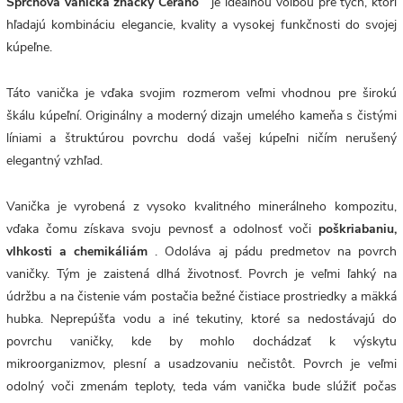
Sprchová vanička značky Cerano
je ideálnou voľbou pre tých, ktorí
hľadajú kombináciu elegancie, kvality a vysokej funkčnosti do svojej
kúpeľne.
Táto vanička je vďaka svojim rozmerom veľmi vhodnou pre širokú
škálu kúpeľní. Originálny a moderný dizajn umelého kameňa s čistými
líniami a štruktúrou povrchu dodá vašej kúpeľni ničím nerušený
elegantný vzhľad.
Vanička je vyrobená z vysoko kvalitného minerálneho kompozitu,
vďaka čomu získava svoju pevnosť a odolnosť voči
poškriabaniu,
vlhkosti a chemikáliám
. Odoláva aj pádu predmetov na povrch
vaničky. Tým je zaistená dlhá životnosť. Povrch
je veľmi ľahký na
údržbu a na čistenie vám postačia bežné čistiace prostriedky a mäkká
hubka. Neprepúšťa vodu a iné tekutiny, ktoré sa nedostávajú do
povrchu vaničky, kde by mohlo dochádzať k výskytu
mikroorganizmov, plesní a usadzovaniu nečistôt. Povrch je veľmi
odolný voči zmenám teploty, teda vám vanička bude slúžiť počas