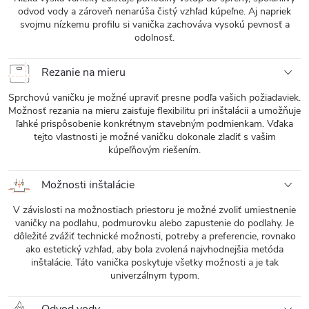
odvod vody a zároveň nenarúša čistý vzhľad kúpeľne. Aj napriek
svojmu nízkemu profilu si vanička zachováva vysokú pevnosť a
odolnosť.
Rezanie na mieru
Sprchovú vaničku je možné upraviť presne podľa vašich požiadaviek.
Možnosť rezania na mieru zaisťuje flexibilitu pri inštalácii a umožňuje
ľahké prispôsobenie konkrétnym stavebným podmienkam. Vďaka
tejto vlastnosti je možné vaničku dokonale zladiť s vašim
kúpeľňovým riešením.
Možnosti inštalácie
V závislosti na možnostiach priestoru je možné zvoliť umiestnenie
vaničky na podlahu, podmurovku alebo zapustenie do podlahy. Je
dôležité zvážiť technické možnosti, potreby a preferencie, rovnako
ako estetický vzhľad, aby bola zvolená najvhodnejšia metóda
inštalácie. Táto vanička poskytuje všetky možnosti a je tak
univerzálnym typom.