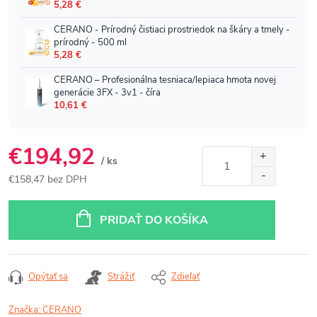
€194,92
/ ks
€158,47 bez DPH
Jednotková
cena:
PRIDAŤ DO KOŠÍKA
Opýtať sa
Strážiť
Zdieľať
Značka:
CERANO