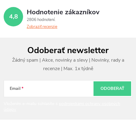
Hodnotenie zákazníkov
4,8
2806 hodnotení
Zobraziť recenzie
Z
Odoberať newsletter
á
p
ä
t
Email
ODOBERAŤ
i
Vložením e-mailu súhlasíte s
podmienkami ochrany osobných
údajov
e