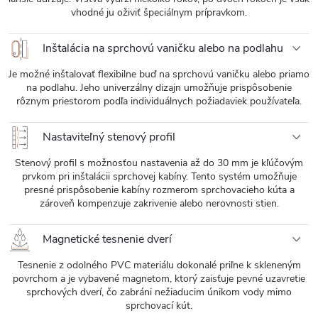
vhodné ju oživiť špeciálnym prípravkom.
Inštalácia na sprchovú vaničku alebo na podlahu
Je možné inštalovať flexibilne buď na sprchovú vaničku alebo priamo
na podlahu. Jeho univerzálny dizajn umožňuje prispôsobenie
rôznym priestorom podľa individuálnych požiadaviek používateľa.
Nastaviteľný stenový profil
Stenový profil s možnosťou nastavenia až do 30 mm je kľúčovým
prvkom pri inštalácii sprchovej kabíny. Tento systém umožňuje
presné prispôsobenie kabíny rozmerom sprchovacieho kúta a
zároveň kompenzuje zakrivenie alebo nerovnosti stien.
Magnetické tesnenie dverí
Tesnenie z odolného PVC materiálu dokonalé priľne k skleneným
povrchom a je vybavené magnetom, ktorý zaisťuje pevné uzavretie
sprchových dverí, čo zabráni nežiaducim únikom vody mimo
sprchovací kút.