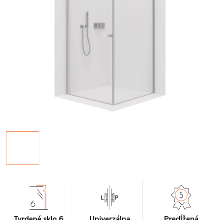
Tvrdené sklo 6
Univerzálna
Predĺžená