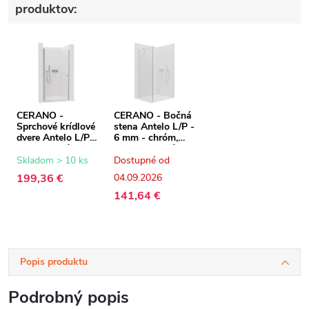
produktov:
CERANO -
CERANO - Bočná
Sprchové krídlové
stena Antelo L/P -
dvere Antelo L/P -
6 mm - chróm,
6 mm - chróm,
transparentné
transparentné
sklo - 100x190
Skladom > 10 ks
Dostupné od
sklo - 100x190
cm
199,36 €
04.09.2026
cm
141,64 €
Popis produktu
Podrobný popis