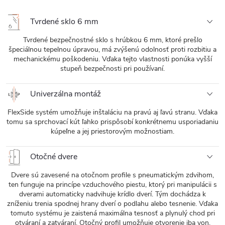
Tvrdené sklo 6 mm
Tvrdené bezpečnostné sklo s hrúbkou 6 mm, ktoré prešlo
špeciálnou tepelnou úpravou, má zvýšenú odolnosť proti rozbitiu a
mechanickému poškodeniu. Vďaka tejto vlastnosti ponúka vyšší
stupeň bezpečnosti pri používaní.
Univerzálna montáž
FlexSide systém umožňuje inštaláciu na pravú aj ľavú stranu. Vďaka
tomu sa sprchovací kút ľahko prispôsobí konkrétnemu usporiadaniu
kúpeľne a jej priestorovým možnostiam.
Otočné dvere
Dvere sú zavesené na otočnom profile s pneumatickým zdvihom,
ten funguje na princípe vzduchového piestu, ktorý pri manipulácii s
dverami automaticky nadvihuje krídlo dverí. Tým dochádza k
zníženiu trenia spodnej hrany dverí o podlahu alebo tesnenie. Vďaka
tomuto systému je zaistená maximálna tesnosť a plynulý chod pri
otváraní a zatváraní. Otočný profil umožňuje otvorenie iba von.