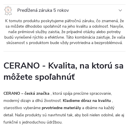
Predĺžená záruka 5 rokov
K tomuto produktu poskytujeme päťročnú záruku, čo znamená, že
sa môžete dlhodobo spoľahnúť na jeho kvalitu a odolnosť. Navyše,
naše prémiové služby zaistia, že prípadné otázky alebo potreby
budú vyriešené rýchlo a efektívne. Táto kombinácia zaisťuje, že vaša
skúsenosť s produktom bude vždy prvotriedna a bezproblémová.
CERANO - Kvalita, na ktorú sa
môžete spoľahnúť
CERANO – česká značka
, ktorá spája precízne spracovanie,
moderný dizajn a dlhú životnosť.
Kladieme dôraz na kvalitu
,
starostlivo vyberáme
prvotriedne materiály
a dbáme na každý
detail. Naše produkty sú navrhnuté tak, aby boli nielen odolné, ale aj
funkčné s jednoduchou údržbou.