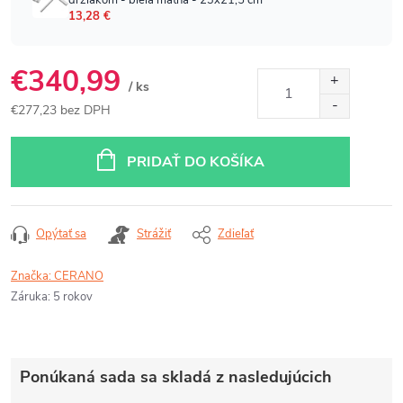
€340,99
/ ks
€277,23 bez DPH
Jednotková
cena:
PRIDAŤ DO KOŠÍKA
Opýtať sa
Strážiť
Zdieľať
Značka:
CERANO
Záruka
:
5 rokov
Ponúkaná sada sa skladá z nasledujúcich