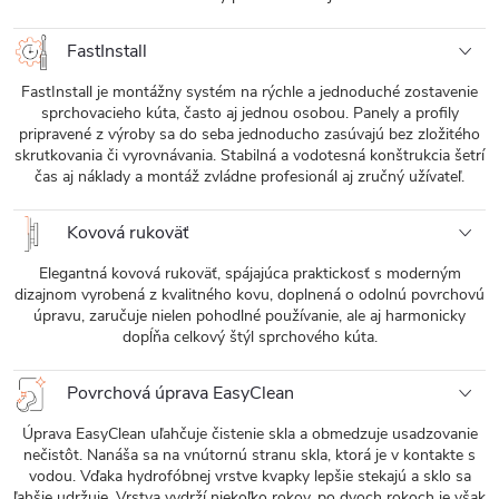
FastInstall
FastInstall je montážny systém na rýchle a jednoduché zostavenie
sprchovacieho kúta, často aj jednou osobou. Panely a profily
pripravené z výroby sa do seba jednoducho zasúvajú bez zložitého
skrutkovania či vyrovnávania. Stabilná a vodotesná konštrukcia šetrí
čas aj náklady a montáž zvládne profesionál aj zručný užívateľ.
Kovová rukoväť
Elegantná kovová rukoväť, spájajúca praktickosť s moderným
dizajnom vyrobená z kvalitného kovu, doplnená o odolnú povrchovú
úpravu, zaručuje nielen pohodlné používanie, ale aj harmonicky
dopĺňa celkový štýl sprchového kúta.
Povrchová úprava EasyClean
Úprava EasyClean uľahčuje čistenie skla a obmedzuje usadzovanie
nečistôt. Nanáša sa na vnútornú stranu skla, ktorá je v kontakte s
vodou. Vďaka hydrofóbnej vrstve kvapky lepšie stekajú a sklo sa
ľahšie udržuje. Vrstva vydrží niekoľko rokov, po dvoch rokoch je však