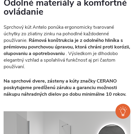
Odolné materiály a komfortné
ovládanie
Sprchový kút Antelo ponúka ergonomicky tvarované
úchytky zo zliatiny zinku na pohodlné každodenné
používanie.
Rámová konštrukcia je z odolného hliníka s
prémiovou povrchovou úpravou, ktorá chráni proti korózii,
olupovaniu a opotrebovaniu
. Výsledkom je dlhodobo
elegantný vzhľad a spoľahlivá funkčnosť aj pri častom
používaní.
Na sprchové dvere, zásteny a kúty značky CERANO
poskytujeme predĺženú záruku a garanciu možnosti
nákupu náhradných dielov po dobu minimálne 10 rokov.