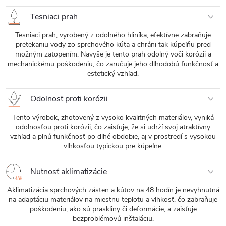
Tesniaci prah
Tesniaci prah, vyrobený z odolného hliníka, efektívne zabraňuje
pretekaniu vody zo sprchového kúta a chráni tak kúpeľňu pred
možným zatopením. Navyše je tento prah odolný voči korózii a
mechanickému poškodeniu, čo zaručuje jeho dlhodobú funkčnosť a
estetický vzhľad.
Odolnosť proti korózii
Tento výrobok, zhotovený z vysoko kvalitných materiálov, vyniká
odolnosťou proti korózii, čo zaisťuje, že si udrží svoj atraktívny
vzhľad a plnú funkčnosť po dlhé obdobie, aj v prostredí s vysokou
vlhkosťou typickou pre kúpeľne.
Nutnosť aklimatizácie
Aklimatizácia sprchových zásten a kútov na 48 hodín je nevyhnutná
na adaptáciu materiálov na miestnu teplotu a vlhkosť, čo zabraňuje
poškodeniu, ako sú praskliny či deformácie, a zaisťuje
bezproblémovú inštaláciu.