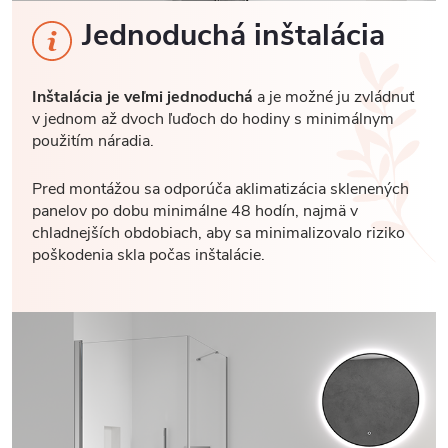
Jednoduchá inštalácia
Inštalácia je veľmi jednoduchá
a je možné ju zvládnuť
v jednom až dvoch ľuďoch do hodiny s minimálnym
použitím náradia.
Pred montážou sa odporúča aklimatizácia sklenených
panelov po dobu minimálne 48 hodín, najmä v
chladnejších obdobiach, aby sa minimalizovalo riziko
poškodenia skla počas inštalácie.