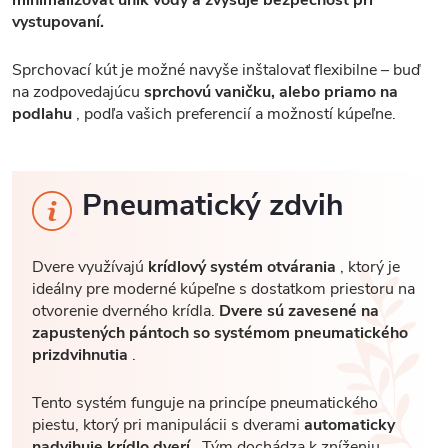
vystupovaní.
Sprchovací kút je možné navyše inštalovať flexibilne – buď
na zodpovedajúcu
sprchovú vaničku, alebo priamo na
podlahu
, podľa vašich preferencií a možností kúpeľne.
Pneumatický zdvih
Dvere využívajú
krídlový systém otvárania
, ktorý je
ideálny pre moderné kúpeľne s dostatkom priestoru na
otvorenie dverného krídla.
Dvere sú zavesené na
zapustených pántoch so systémom pneumatického
prizdvihnutia
.
Tento systém funguje na princípe pneumatického
piestu, ktorý pri manipulácii s dverami
automaticky
nadvihuje krídlo dverí
. Tým dochádza k zníženiu