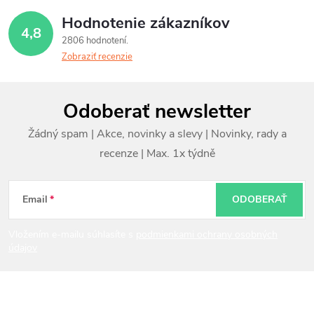
Hodnotenie zákazníkov
4,8
2806 hodnotení
Zobraziť recenzie
Z
Odoberať newsletter
á
p
ä
t
Email
ODOBERAŤ
i
Vložením e-mailu súhlasíte s
podmienkami ochrany osobných
údajov
e