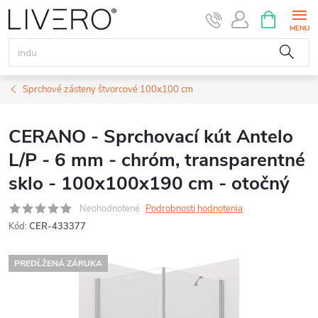
Prejsť
NÁKUPN
KOŠÍK
na
obsah
Sprchové zásteny štvorcové 100x100 cm
CERANO - Sprchovací kút Antelo
L/P - 6 mm - chróm, transparentné
sklo - 100x100x190 cm - otočný
Neohodnotené
Podrobnosti hodnotenia
Kód:
CER-433377
PREDĹŽENÁ ZÁRUKA