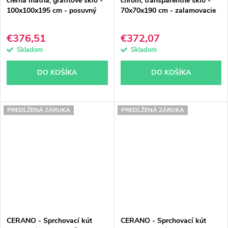
čierna matná, grafitové sklo -
chróm, transparentné sklo -
100x100x195 cm - posuvný
70x70x190 cm - zalamovacie
€376,51
€372,07
Skladom
Skladom
DO KOŠÍKA
DO KOŠÍKA
PREDĹŽENÁ ZÁRUKA
PREDĹŽENÁ ZÁRUKA
CERANO - Sprchovací kút
CERANO - Sprchovací kút