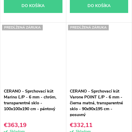
DO KOŠÍKA
DO KOŠÍKA
PREDĹŽENÁ ZÁRUKA
PREDĹŽENÁ ZÁRUKA
CERANO - Sprchovací kút
CERANO - Sprchovací kút
Marino Ľ/P - 6 mm - chróm,
Varone POINT Ľ/P - 6 mm -
transparentné sklo -
čierna matná, transparentné
100x100x190 cm - pántový
sklo - 90x90x195 cm -
posuvný
€363,19
€332,11
Skladom
Skladom