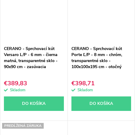
CERANO - Sprchovací kút
CERANO - Sprchovací kút
Versaro L/P - 6 mm - čierna
Porte Ľ/P - 8 mm - chróm,
matná, transparentné sklo -
transparentné sklo -
90x90 cm - zasúvacia
100x100x195 cm - otočný
€389,83
€398,71
Skladom
Skladom
DO KOŠÍKA
DO KOŠÍKA
PREDĹŽENÁ ZÁRUKA