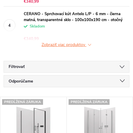
€340,99
CERANO - Sprchovací kút Antelo L/P - 6 mm - čierna
matná, transparentné sklo - 100x100x190 cm - otočný
Skladom
€340,99
Zobraziť viac produktov
Filtrovať
R
Odporúčame
a
Najlacnejšie
V
d
PREDĹŽENÁ ZÁRUKA
PREDĹŽENÁ ZÁRUKA
Najdrahšie
ý
e
Najpredávanejšie
p
n
Abecedne