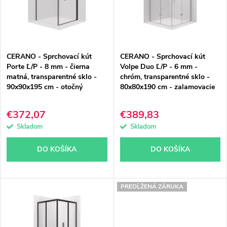
i
i
s
e
p
p
CERANO - Sprchovací kút
CERANO - Sprchovací kút
r
r
Porte Ľ/P - 8 mm - čierna
Volpe Duo Ľ/P - 6 mm -
matná, transparentné sklo -
chróm, transparentné sklo -
o
o
90x90x195 cm - otočný
80x80x190 cm - zalamovacie
d
d
€372,07
€389,83
u
u
Skladom
Skladom
k
k
DO KOŠÍKA
DO KOŠÍKA
t
t
o
o
PREDĹŽENÁ ZÁRUKA
v
v