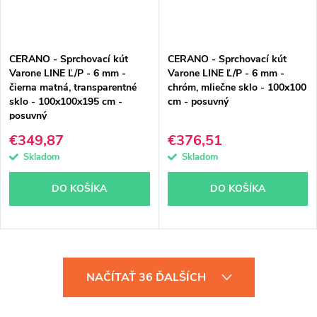
CERANO - Sprchovací kút
CERANO - Sprchovací kút
Varone LINE Ľ/P - 6 mm -
Varone LINE Ľ/P - 6 mm -
čierna matná, transparentné
chróm, mliečne sklo - 100x100
sklo - 100x100x195 cm -
cm - posuvný
posuvný
€349,87
€376,51
Skladom
Skladom
DO KOŠÍKA
DO KOŠÍKA
O
NAČÍTAŤ 36 ĎALŠÍCH
v