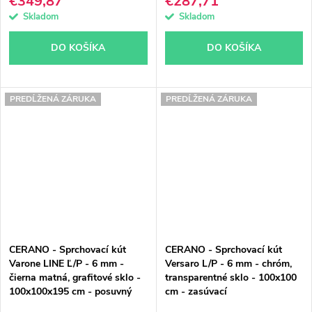
€349,87
€287,71
Skladom
Skladom
DO KOŠÍKA
DO KOŠÍKA
PREDĹŽENÁ ZÁRUKA
PREDĹŽENÁ ZÁRUKA
CERANO - Sprchovací kút
CERANO - Sprchovací kút
Varone LINE Ľ/P - 6 mm -
Versaro L/P - 6 mm - chróm,
čierna matná, grafitové sklo -
transparentné sklo - 100x100
100x100x195 cm - posuvný
cm - zasúvací