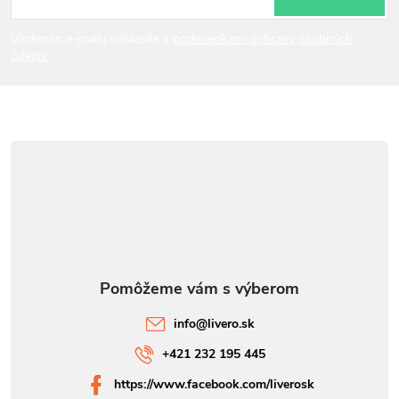
t
ý
i
Vložením e-mailu súhlasíte s
podmienkami ochrany osobných
p
údajov
e
i
s
u
info
@
livero.sk
+421 232 195 445
https://www.facebook.com/liverosk