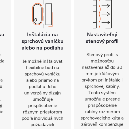
va
Inštalácia na
Nastaviteľný
sprchovú vaničku
stenový profil
alebo na podlahu
n
Stenový profil s
kla
možnosťou
Je možné inštalovať
nastavenia až do 30
flexibilne buď na
mm je kľúčovým
sprchovú vaničku
sa
prvkom pri inštalácii
alebo priamo na
nu
sprchovej kabíny.
podlahu. Jeho
Tento systém
univerzálny dizajn
.
umožňuje presné
umožňuje
j
prispôsobenie
prispôsobenie
ie
kabíny rozmerom
rôznym priestorom
sprchovacieho kúta a
podľa individuálnych
zároveň kompenzuje
požiadaviek