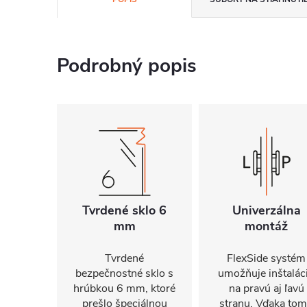
Podrobný popis
Tvrdené sklo 6
Univerzálna
mm
montáž
Tvrdené
FlexSide systém
bezpečnostné sklo s
umožňuje inštalác
hrúbkou 6 mm, ktoré
na pravú aj ľavú
prešlo špeciálnou
stranu. Vďaka to