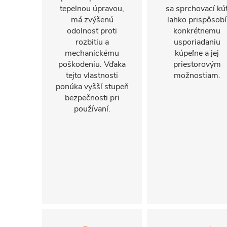
tepelnou úpravou,
sa sprchovací kú
má zvýšenú
ľahko prispôsobí
odolnosť proti
konkrétnemu
rozbitiu a
usporiadaniu
mechanickému
kúpeľne a jej
poškodeniu. Vďaka
priestorovým
tejto vlastnosti
možnostiam.
ponúka vyšší stupeň
bezpečnosti pri
používaní.