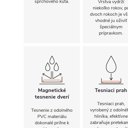
sprchového kúta.
Vrstva vydrží
niekoľko rokov, p
dvoch rokoch je vš
vhodné ju oživiť
špeciálnym
prípravkom.
Magnetické
Tesniaci prah
tesnenie dverí
Tesniaci prah,
vyrobený z odolné
Tesnenie z odolného
hliníka, efektívne
PVC materiálu
zabraňuje pretekan
dokonalé priľne k