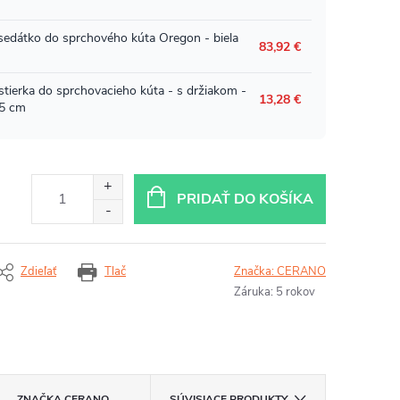
PRIDAŤ DO KOŠÍKA
Zdieľať
Tlač
Značka:
CERANO
Záruka
:
5 rokov
ZNAČKA
CERANO
SÚVISIACE PRODUKTY