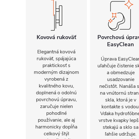
Kovová rukoväť
Povrchová úpra
EasyClean
Elegantná kovová
rukoväť, spájajúca
Úprava EasyClea
praktickosť s
uľahčuje čistenie s
moderným dizajnom
a obmedzuje
vyrobená z
usadzovanie
kvalitného kovu,
nečistôt. Nanáša 
doplnená o odolnú
na vnútornú stra
povrchovú úpravu,
skla, ktorá je v
zaručuje nielen
kontakte s vodou
pohodlné
Vďaka hydrofóbne
používanie, ale aj
vrstve kvapky lepš
harmonicky dopĺňa
stekajú a sklo sa
celkový štýl
ľahšie udržuje.