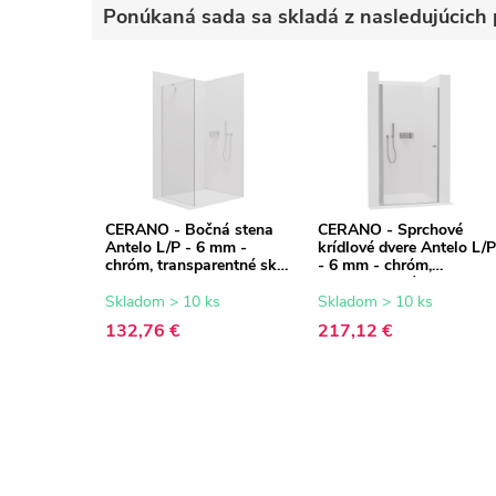
Ponúkaná sada sa skladá z nasledujúcich 
CERANO - Bočná stena
CERANO - Sprchové
Antelo L/P - 6 mm -
krídlové dvere Antelo L/P
chróm, transparentné sklo
- 6 mm - chróm,
- 90x190 cm
transparentné sklo -
120x190 cm
Skladom > 10 ks
Skladom > 10 ks
132,76 €
217,12 €