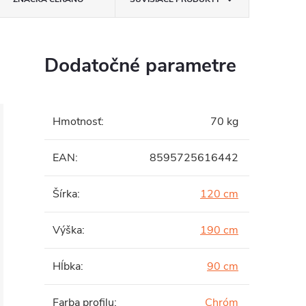
Dodatočné parametre
Hmotnosť
:
70 kg
EAN
:
8595725616442
Šírka
:
120 cm
Výška
:
190 cm
Hĺbka
:
90 cm
Farba profilu
:
Chróm