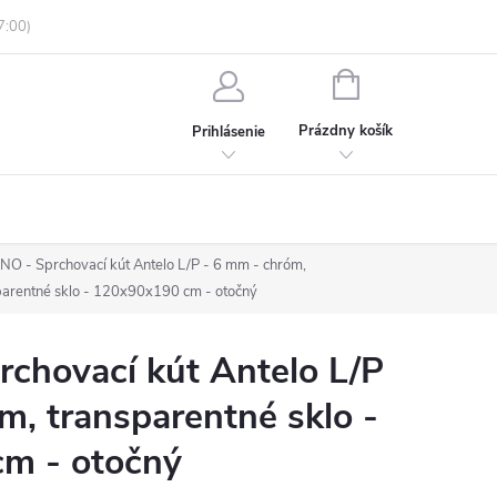
enky ochrany osobných údajov
Informácie o objednávke
NÁKUPNÝ
KOŠÍK
Prázdny košík
Prihlásenie
O - Sprchovací kút Antelo L/P - 6 mm - chróm,
parentné sklo - 120x90x190 cm - otočný
chovací kút Antelo L/P
m, transparentné sklo -
m - otočný