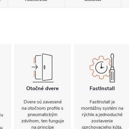
Otočné dvere
FastInstall
Dvere sú zavesené
FastInstall je
na otočnom profile s
montážny systém na
pneumatickým
rýchle a jednoduché
iu
zdvihom, ten funguje
zostavenie
na princípe
sprchovacieho kúta,
mu