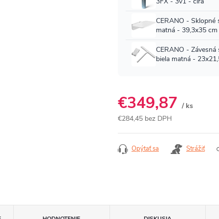
€349,87
/ ks
€284,45 bez DPH
Jednotková
cena:
Opýtať sa
Strážiť
E
HODNOTENIE
DISKUSIA