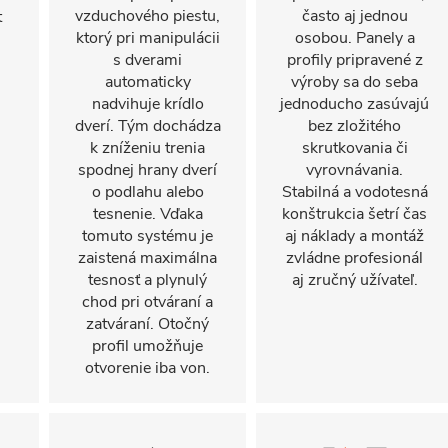
vzduchového piestu,
často aj jednou
t
ktorý pri manipulácii
osobou. Panely a
s dverami
profily pripravené z
automaticky
výroby sa do seba
nadvihuje krídlo
jednoducho zasúvajú
dverí. Tým dochádza
bez zložitého
k zníženiu trenia
skrutkovania či
spodnej hrany dverí
vyrovnávania.
o podlahu alebo
Stabilná a vodotesná
tesnenie. Vďaka
konštrukcia šetrí čas
tomuto systému je
aj náklady a montáž
zaistená maximálna
zvládne profesionál
tesnosť a plynulý
aj zručný užívateľ.
chod pri otváraní a
zatváraní. Otočný
profil umožňuje
otvorenie iba von.