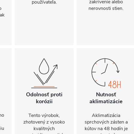
zakrivenie alebo
používateľa.
o
nerovnosti stien.
ak
Odolnosť proti
Nutnosť
korózii
aklimatizácie
ho
Tento výrobok,
Aklimatizácia
zhotovený z vysoko
sprchových zásten a
iu
kvalitných
kútov na 48 hodín je