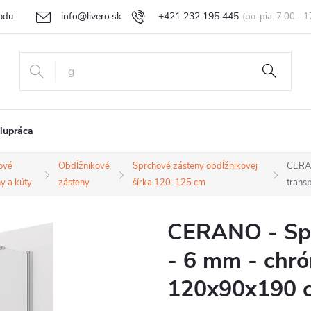
info@livero.sk
+421 232 195 445
odu
Vrátenie tovaru a reklamácia
Obchodné podmienky
Podmi
lupráca
ové
Obdĺžnikové
Sprchové zásteny obdĺžnikovej
CERAN
y a kúty
zásteny
šírka 120-125 cm
trans
CERANO - Spr
- 6 mm - chró
120x90x190 c