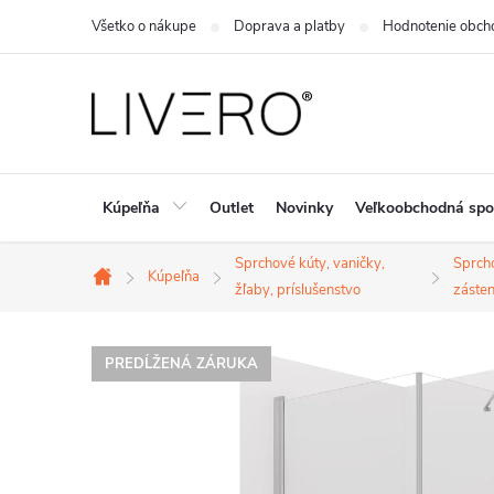
Prejsť
Všetko o nákupe
Doprava a platby
Hodnotenie obch
na
obsah
Kúpeľňa
Outlet
Novinky
Veľkoobchodná spo
Sprchové kúty, vaničky,
Sprch
Kúpeľňa
Domov
žľaby, príslušenstvo
zásten
PREDĹŽENÁ ZÁRUKA