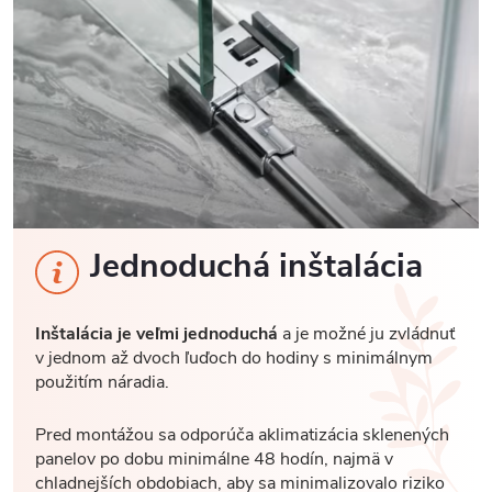
Jednoduchá inštalácia
Inštalácia je veľmi jednoduchá
a je možné ju zvládnuť
v jednom až dvoch ľuďoch do hodiny s minimálnym
použitím náradia.
Pred montážou sa odporúča aklimatizácia sklenených
panelov po dobu minimálne 48 hodín, najmä v
chladnejších obdobiach, aby sa minimalizovalo riziko