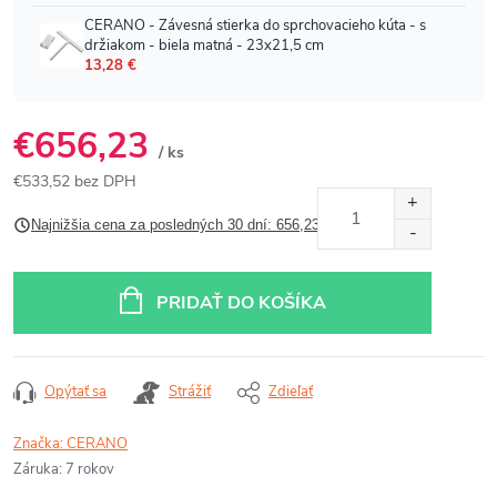
€656,23
/ ks
€533,52 bez DPH
Jednotková
Najnižšia cena za posledných 30 dní: 656,23 €
cena:
PRIDAŤ DO KOŠÍKA
Opýtať sa
Strážiť
Zdieľať
Značka:
CERANO
Záruka
:
7 rokov