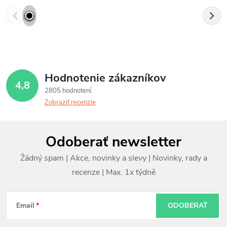
Hodnotenie zákazníkov
4,8
2805 hodnotení
Zobraziť recenzie
Z
Odoberať newsletter
á
p
ä
t
Email
ODOBERAŤ