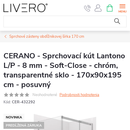
Prejsť
NÁKUPN
KOŠÍK
na
obsah
Sprchové zásteny obdĺžnikovej šírka 170 cm
CERANO - Sprchovací kút Lantono
L/P - 8 mm - Soft-Close - chróm,
transparentné sklo - 170x90x195
cm - posuvný
Neohodnotené
Podrobnosti hodnotenia
Kód:
CER-432292
NOVINKA
PREDĹŽENÁ ZÁRUKA