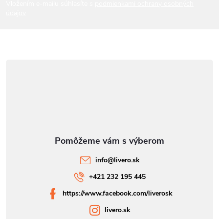
i
Vložením e-mailu súhlasíte s
podmienkami ochrany osobných
údajov
e
info
@
livero.sk
+421 232 195 445
https://www.facebook.com/liverosk
livero.sk