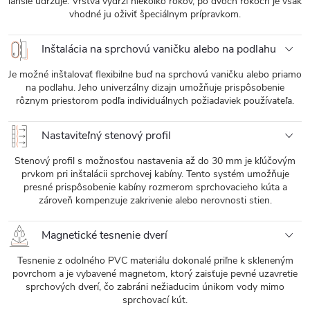
ľahšie udržuje. Vrstva vydrží niekoľko rokov, po dvoch rokoch je však
vhodné ju oživiť špeciálnym prípravkom.
Inštalácia na sprchovú vaničku alebo na podlahu
Je možné inštalovať flexibilne buď na sprchovú vaničku alebo priamo
na podlahu. Jeho univerzálny dizajn umožňuje prispôsobenie
rôznym priestorom podľa individuálnych požiadaviek používateľa.
Nastaviteľný stenový profil
Stenový profil s možnosťou nastavenia až do 30 mm je kľúčovým
prvkom pri inštalácii sprchovej kabíny. Tento systém umožňuje
presné prispôsobenie kabíny rozmerom sprchovacieho kúta a
zároveň kompenzuje zakrivenie alebo nerovnosti stien.
Magnetické tesnenie dverí
Tesnenie z odolného PVC materiálu dokonalé priľne k skleneným
povrchom a je vybavené magnetom, ktorý zaisťuje pevné uzavretie
sprchových dverí, čo zabráni nežiaducim únikom vody mimo
sprchovací kút.