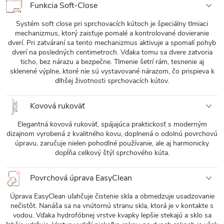
Funkcia Soft-Close
Systém soft close pri sprchovacích kútoch je špeciálny tlmiaci
mechanizmus, ktorý zaisťuje pomalé a kontrolované dovieranie
dverí. Pri zatváraní sa tento mechanizmus aktivuje a spomalí pohyb
dverí na posledných centimetroch. Vďaka tomu sa dvere zatvoria
ticho, bez nárazu a bezpečne. Tlmenie šetrí rám, tesnenie aj
sklenené výplne, ktoré nie sú vystavované nárazom, čo prispieva k
dlhšej životnosti sprchovacích kútov.
Kovová rukoväť
Elegantná kovová rukoväť, spájajúca praktickosť s moderným
dizajnom vyrobená z kvalitného kovu, doplnená o odolnú povrchovú
úpravu, zaručuje nielen pohodlné používanie, ale aj harmonicky
dopĺňa celkový štýl sprchového kúta.
Povrchová úprava EasyClean
Úprava EasyClean uľahčuje čistenie skla a obmedzuje usadzovanie
nečistôt. Nanáša sa na vnútornú stranu skla, ktorá je v kontakte s
vodou. Vďaka hydrofóbnej vrstve kvapky lepšie stekajú a sklo sa