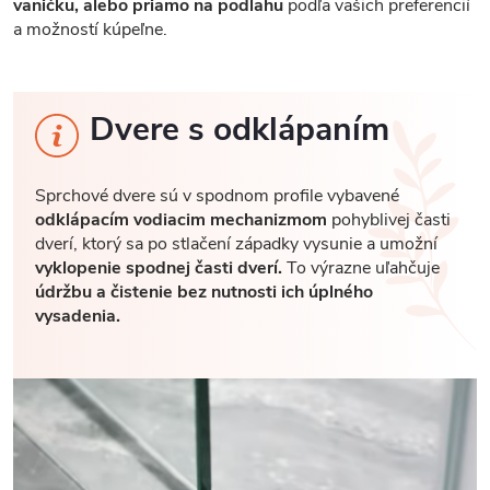
vaničku, alebo priamo na podlahu
podľa vašich preferencií
a možností kúpeľne.
Dvere s odklápaním
Sprchové dvere sú v spodnom profile vybavené
odklápacím vodiacim mechanizmom
pohyblivej časti
dverí, ktorý sa po stlačení západky vysunie a umožní
vyklopenie spodnej časti dverí.
To výrazne uľahčuje
údržbu a čistenie bez nutnosti ich úplného
vysadenia.