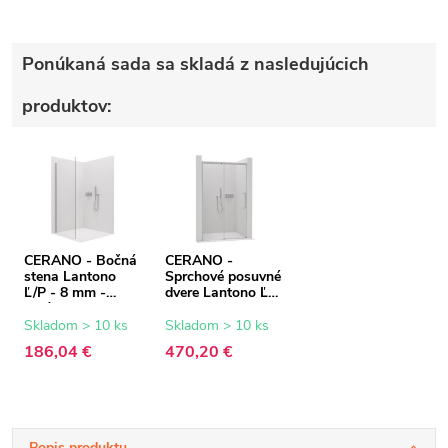
Ponúkaná sada sa skladá z nasledujúcich
produktov:
CERANO - Bočná
CERANO -
stena Lantono
Sprchové posuvné
Ľ/P - 8 mm -
dvere Lantono Ľ/P
chróm,
- 8 mm - Soft-
transparentné
Close - chróm,
Skladom > 10 ks
Skladom > 10 ks
sklo - 90x195 cm
transparentné
186,04 €
470,20 €
sklo - 170x195
cm
Popis produktu