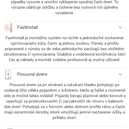
západky vysunie a umožní vyklopenie spodnej časti dverí. To
výrazne uľahčuje údržbu a čistenie bez nutnosti ich úplného
vysadenia.
FastInstall
FastInstall je montážny systém na rýchle a jednoduché zostavenie
sprchovacieho kúta, často aj jednou osobou. Panely a profily
pripravené z výroby sa do seba jednoducho zasúvajú bez zložitého
skrutkovania či vyrovnávania. Stabilná a vodotesná konštrukcia šetrí
čas aj náklady a montáž zvládne profesionál aj zručný užívateľ.
Posuvné dvere
Posuvné dvere sa pri otváraní a zatváraní hladko pohybujú po
vodiacej lište vďaka pojazdom s ložiskami, takže aj ťažké a rozmerné
sklo je možné ľahko ovládať. Pojazdy bývajú plastové alebo kovové a
upevňujú sa priskrutkovaním či zacvaknutím do otvoru v kalenom
skle dverí. Pohybujú sa v hornom alebo dolnom profile rámu a často
majú excentrické skrutky, ktoré umožňujú jemné nastavenie výšky a
prítlaku dverí.