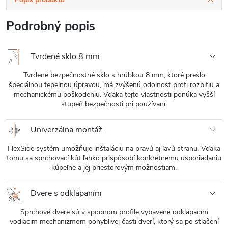
Podrobný popis
Tvrdené sklo 8 mm
Tvrdené bezpečnostné sklo s hrúbkou 8 mm, ktoré prešlo
špeciálnou tepelnou úpravou, má zvýšenú odolnosť proti rozbitiu a
mechanickému poškodeniu. Vďaka tejto vlastnosti ponúka vyšší
stupeň bezpečnosti pri používaní.
Univerzálna montáž
FlexSide systém umožňuje inštaláciu na pravú aj ľavú stranu. Vďaka
tomu sa sprchovací kút ľahko prispôsobí konkrétnemu usporiadaniu
kúpeľne a jej priestorovým možnostiam.
Dvere s odklápaním
Sprchové dvere sú v spodnom profile vybavené odklápacím
vodiacim mechanizmom pohyblivej časti dverí, ktorý sa po stlačení