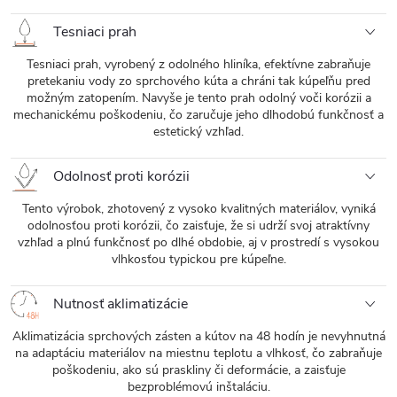
Tesniaci prah
Tesniaci prah, vyrobený z odolného hliníka, efektívne zabraňuje
pretekaniu vody zo sprchového kúta a chráni tak kúpeľňu pred
možným zatopením. Navyše je tento prah odolný voči korózii a
mechanickému poškodeniu, čo zaručuje jeho dlhodobú funkčnosť a
estetický vzhľad.
Odolnosť proti korózii
Tento výrobok, zhotovený z vysoko kvalitných materiálov, vyniká
odolnosťou proti korózii, čo zaisťuje, že si udrží svoj atraktívny
vzhľad a plnú funkčnosť po dlhé obdobie, aj v prostredí s vysokou
vlhkosťou typickou pre kúpeľne.
Nutnosť aklimatizácie
Aklimatizácia sprchových zásten a kútov na 48 hodín je nevyhnutná
na adaptáciu materiálov na miestnu teplotu a vlhkosť, čo zabraňuje
poškodeniu, ako sú praskliny či deformácie, a zaisťuje
bezproblémovú inštaláciu.