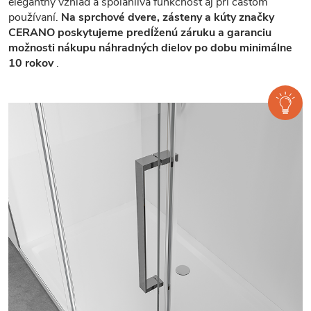
elegantný vzhľad a spoľahlivá funkčnosť aj pri častom
používaní.
Na sprchové dvere, zásteny a kúty značky
CERANO poskytujeme predĺženú záruku a garanciu
možnosti nákupu náhradných dielov po dobu minimálne
10 rokov
.